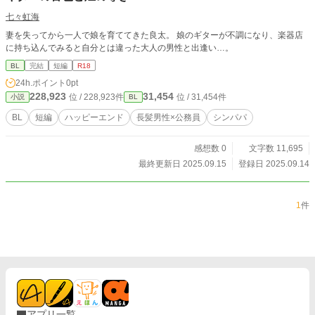
七々虹海
妻を失ってから一人で娘を育ててきた良太。 娘のギターが不調になり、楽器店
に持ち込んでみると自分とは違った大人の男性と出逢い…。
BL
完結
短編
R18
24h.ポイント
0pt
228,923
31,454
位 / 228,923件
位 / 31,454件
小説
BL
BL
短編
ハッピーエンド
長髪男性×公務員
シンパパ
感想数 0
文字数 11,695
最終更新日 2025.09.15
登録日 2025.09.14
1
件
アプリ一覧