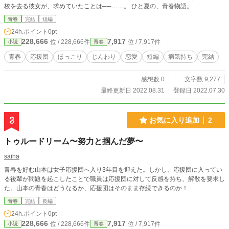
校を去る彼女が、求めていたことは──……。 ひと夏の、青春物語。
青春
完結
短編
24h.ポイント
0pt
228,666
7,917
位 / 228,666件
位 / 7,917件
小説
青春
青春
応援団
ほっこり
じんわり
恋愛
短編
病気持ち
完結
感想数 0
文字数 9,277
最終更新日 2022.08.31
登録日 2022.07.30
3
お気に入り追加
2
トゥルードリーム〜努力と掴んだ夢〜
saiha
青春を好む山本は女子応援団へ入り3年目を迎えた。しかし、応援団に入ってい
る後輩が問題を起こしたことで職員は応援団に対して反感を持ち、解散を要求し
た。山本の青春はどうなるか、応援団はそのまま存続できるのか！
青春
完結
長編
24h.ポイント
0pt
228,666
7,917
位 / 228,666件
位 / 7,917件
小説
青春