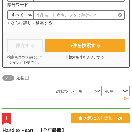
除外ワード
+ さらに詳しく検索する
保存する
5
件を検索する
検索条件の保存には
ロ
× 検索条件をクリアする
グイン
が必要です。
応援団
タグ
5
件
1
お気に入り追加
20
Hand to Heart 【全年齢版】