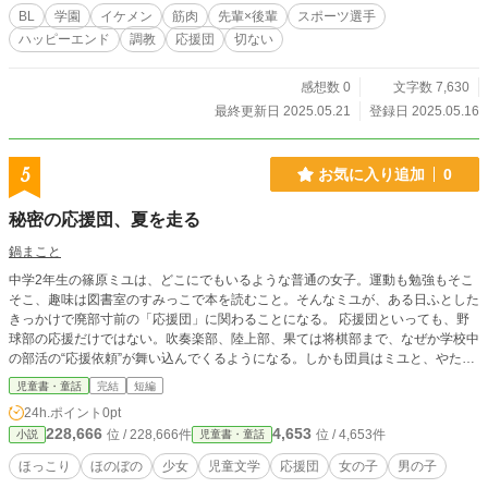
く本編に沿うように書きますが、パラレル番外編として優し
BL
学園
イケメン
筋肉
先輩×後輩
スポーツ選手
く受け止めていただけると嬉しいです。 また、“純愛”をテー
ハッピーエンド
調教
応援団
切ない
マにしているため、R指定無しを目指そうかと思っていまし
たが、本編が本編の上、話がどう転がるか分からないので、
R18設定にしています。 よろしくお願いいたします。
感想数 0
文字数 7,630
最終更新日 2025.05.21
登録日 2025.05.16
5
お気に入り追加
0
秘密の応援団、夏を走る
鍋まこと
中学2年生の篠原ミユは、どこにでもいるような普通の女子。運動も勉強もそこ
そこ、趣味は図書室のすみっこで本を読むこと。そんなミユが、ある日ふとした
きっかけで廃部寸前の「応援団」に関わることになる。 応援団といっても、野
球部の応援だけではない。吹奏楽部、陸上部、果ては将棋部まで、なぜか学校中
の部活の“応援依頼”が舞い込んでくるようになる。しかも団員はミユと、やたら
ポジティブでお調子者の男子・カンジ、それに無口で目つきの鋭い一年生女子・
児童書・童話
完結
短編
チカの3人だけ。 最初はめんどくさいと思っていたミユだが、さまざまな部活の
24h.ポイント
0pt
「舞台裏」を知るうちに、自分にも何かを応援する力があるのかもしれないと思
228,666
4,653
位 / 228,666件
位 / 4,653件
小説
児童書・童話
いはじめる。汗と涙の練習、くすぶる悔しさ、誰にも見えない努力――そんな仲
間の姿を“応援する側”として見つめた夏が、少しずつミユのなかの何かを変えて
ほっこり
ほのぼの
少女
児童文学
応援団
女の子
男の子
いく。 やがて彼女たちは、自分たちの“応援”がちょっとした奇跡を呼ぶことにな