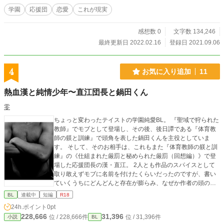
学園
応援団
恋愛
これが現実
感想数 0
文字数 134,246
最終更新日 2022.02.16
登録日 2021.09.06
4
お気に入り追加
11
熱血漢と純情少年〜直江団長と鍋田くん
零
ちょっと変わったテイストの学園純愛BL。 『聖域で狩られた
教師』でモブとして登場し、その後、後日譚である『体育教
師の躾と訓練』で頭角を表した鍋田くんを主役としていま
す。 そして、そのお相手は、これもまた『体育教師の躾と訓
練』の《仕組まれた厳罰と秘められた厳罰（回想編）》で登
場した応援団長の漢・直江。 2人とも作品のスパイスとして
取り敢えずモブに名前を付けたくらいだったのですが、書い
ていくうちにどんどんと存在が膨らみ、なぜか作者の頭の中
で、この2人の間に純愛が生まれてしまいました。 ただし、
BL
連載中
短編
R18
純愛と言っても、本編が本編なので、まともな純愛を貫くこ
24h.ポイント
0pt
とができるかどうか、、、 どう考えても純情少年が口にする
228,666
31,396
位 / 228,666件
位 / 31,396件
小説
BL
とは思えない発言を鍋田くんはしているし。 なので、なるべ