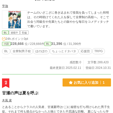
亨珈
チームのいざこざに巻き込まれて怪我を負ってしまった和明
は、その時助けてくれた人を探して全寮制の高校へ。そこで
出会う同級生や先輩たちとの賑やかな毎日をコメディタッチ
で書いています。
BL
連載中
長編
24h.ポイント
0pt
228,666
31,396
位 / 228,666件
位 / 31,396件
小説
BL
BL
全寮制男子校
ほのぼの
ちょっとドタバタ
応援団
TRPG
感想数 0
文字数 289,420
最終更新日 2025.02.11
登録日 2024.10.31
2
お気に入り追加
1
甘瀬の声は夏を呼ぶ
木風 麦
とあることからクラスの人気者、甘瀬夏呼(かこ)に秘密を打ち明けられた男子生
徒。それまで何も接点がなかった人物とできた不思議な距離。 夏になったら学