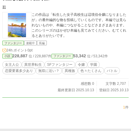
初
この作品は「転生した女子高校生は辺境伯令嬢になりました
が」の番外編的な物を投稿していくものです。本編では見ら
れないものや、本編につながることなどさまざまあります。
このシリーズのほかぜひ本編も見てみてください。むてくれ
るとありがたいです。
ファンタジー
連載中
長編
24h.ポイント
0pt
228,887
53,342
位 / 228,887件
位 / 53,342件
小説
ファンタジー
女主人公
異世界転生
SFファンタジー
令嬢
学園
恋愛要素多少あり
無双に近い？
異種族
色々たくさん
バトル
感想数 0
文字数 2,707
最終更新日 2025.10.13
登録日 2025.10.13
1
件