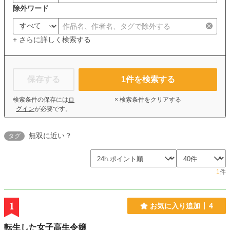
除外ワード
+ さらに詳しく検索する
保存する
1
件を検索する
検索条件の保存には
ロ
× 検索条件をクリアする
グイン
が必要です。
無双に近い？
タグ
1
件
1
お気に入り追加
4
転生した女子高生令嬢