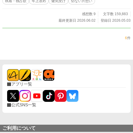
執着・独占欲
年上攻め
健気受け
切ない片想い
た。 「……壊れるまで、俺だけを求めてろ」 ようやく始まっ
た、熱く溺れるような日々。 けれど、言葉にできない不器用
なアルファの「行動のすべて」は、不安に震えるオメガには
感想数 9
文字数 159,883
届かない。 「これは愛じゃなくて、義務なんだよね？」 「本
最終更新日 2026.06.02
登録日 2026.05.03
命のオメガは、他にいるんでしょ？」 すれ違う心と、重なり
合う熱。 執着ゆえに「好き」と言えなかった天才研修医と、
愛ゆえに「別れ」を選んだ美容師の卵。 二人を繋ぐ最後のピ
6
件
ースは、甘い匂いと小さな奇跡――。 【独占欲の塊なエリー
ト医大生×健気すぎて暴走する一途な美形オメガ】
アプリ一覧
公式SNS一覧
ご利用について