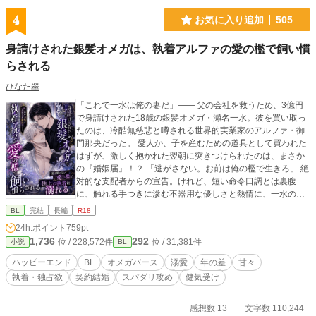
4
お気に入り追加
505
身請けされた銀髪オメガは、執着アルファの愛の檻で飼い慣
らされる
ひなた翠
「これで一水は俺の妻だ」―― 父の会社を救うため、3億円
で身請けされた18歳の銀髪オメガ・瀬名一水。彼を買い取っ
たのは、冷酷無慈悲と噂される世界的実業家のアルファ・御
門那央だった。 愛人か、子を産むための道具として買われた
はずが、激しく抱かれた翌朝に突きつけられたのは、まさか
の『婚姻届』！？ 「逃がさない。お前は俺の檻で生きろ」 絶
対的な支配者からの宣告。けれど、短い命令口調とは裏腹
に、触れる手つきに滲む不器用な優しさと熱情に、一水の心
は次第に絆されていく。 単なる「所有物」として買われたオ
BL
完結
長編
R18
メガが、孤独な捕食者の心を溶かし、やがて唯一無二の番と
24h.ポイント
759pt
して並び立つまでの物語。 絶対的支配から極上の溺愛へ。執
1,736
292
位 / 228,572件
位 / 31,381件
小説
BL
着オメガバース開幕！
ハッピーエンド
BL
オメガバース
溺愛
年の差
甘々
執着・独占欲
契約結婚
スパダリ攻め
健気受け
感想数 13
文字数 110,244