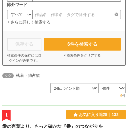
除外ワード
+ さらに詳しく検索する
保存する
6
件を検索する
検索条件の保存には
ロ
× 検索条件をクリアする
グイン
が必要です。
執着・独占欲
タグ
6
件
1
お気に入り追加
132
愛の言葉より、もっと確かな『番』のつながりを