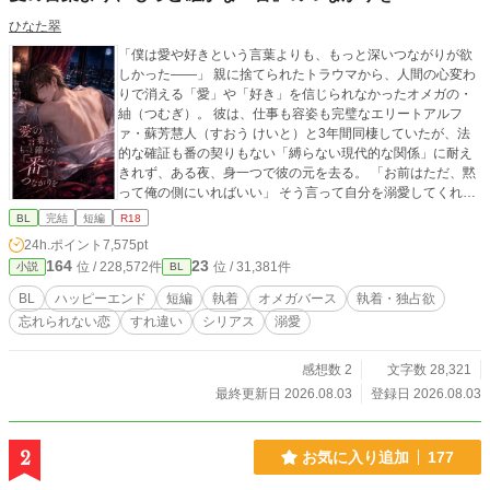
ひなた翠
「僕は愛や好きという言葉よりも、もっと深いつながりが欲
しかった――」 親に捨てられたトラウマから、人間の心変わ
りで消える「愛」や「好き」を信じられなかったオメガの・
紬（つむぎ）。 彼は、仕事も容姿も完璧なエリートアルフ
ァ・蘇芳慧人（すおう けいと）と3年間同棲していたが、法
的な確証も番の契りもない「縛らない現代的な関係」に耐え
きれず、ある夜、身一つで彼の元を去る。 「お前はただ、黙
って俺の側にいればいい」 そう言って自分を溺愛してくれて
いると信じていた慧人だったが、紬が残していったのは『今
BL
完結
短編
R18
までありがとうございました』という冷たい一言と、お揃い
24h.ポイント
7,575pt
のプラチナリングだけだった。 「自由」という名の傲慢が、
164
23
位 / 228,572件
位 / 31,381件
小説
BL
どれほど彼を傷つけていたのかを知った慧人は、気が狂った
ように紬を捜し求める。 これは、愛を恐れたオメガと、愛し
BL
ハッピーエンド
短編
執着
オメガバース
執着・独占欲
方を知らなかったアルファが、すれ違いの果てに「本当の運
忘れられない恋
すれ違い
シリアス
溺愛
命」を掴み取るまでの、切なくも溺愛に満ちた再会ラブスト
ーリー。
感想数 2
文字数 28,321
最終更新日 2026.08.03
登録日 2026.08.03
2
お気に入り追加
177