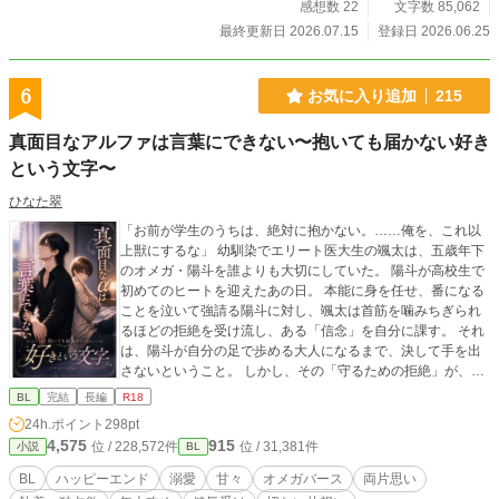
感想数 22
文字数 85,062
最終更新日 2026.07.15
登録日 2026.06.25
6
お気に入り追加
215
真面目なアルファは言葉にできない〜抱いても届かない好き
という文字〜
ひなた翠
「お前が学生のうちは、絶対に抱かない。……俺を、これ以
上獣にするな」 幼馴染でエリート医大生の颯太は、五歳年下
のオメガ・陽斗を誰よりも大切にしていた。 陽斗が高校生で
初めてのヒートを迎えたあの日。 本能に身を任せ、番になる
ことを泣いて強請る陽斗に対し、颯太は首筋を噛みちぎられ
るほどの拒絶を受け流し、ある「信念」を自分に課す。 それ
は、陽斗が自分の足で歩める大人になるまで、決して手を出
さないということ。 しかし、その「守るための拒絶」が、二
人の運命を狂わせていく。 「僕のせいで、颯ちゃんが汚れて
BL
完結
長編
R18
いく……」 颯太が自分を助けるために大学の単位を落とした
24h.ポイント
298pt
ことを知った陽斗は、己の存在が愛する人の足枷になってい
4,575
915
位 / 228,572件
位 / 31,381件
小説
BL
ると絶望し、身を引く準備を始める。 一方で、抑制剤でヒー
トを耐え忍び、限界までボロボロになった陽斗の姿を目の当
BL
ハッピーエンド
溺愛
甘々
オメガバース
両片思い
たりにした颯太は、ついに自ら築いた鉄の信念を粉々に砕い