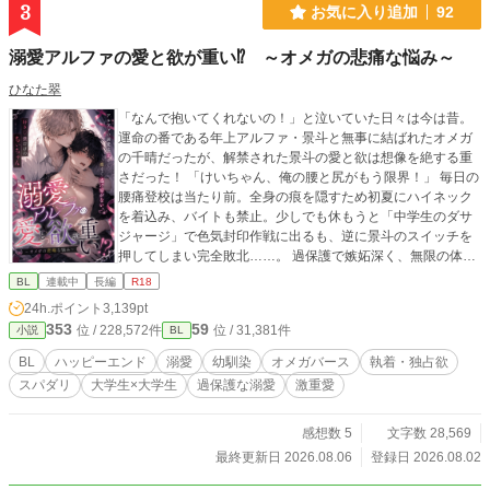
3
お気に入り追加
92
溺愛アルファの愛と欲が重い⁉︎ ～オメガの悲痛な悩み～
ひなた翠
「なんで抱いてくれないの！」と泣いていた日々は今は昔。
運命の番である年上アルファ・景斗と無事に結ばれたオメガ
の千晴だったが、解禁された景斗の愛と欲は想像を絶する重
さだった！ 「けいちゃん、俺の腰と尻がもう限界！」 毎日の
腰痛登校は当たり前。全身の痕を隠すため初夏にハイネック
を着込み、バイトも禁止。少しでも休もうと「中学生のダサ
ジャージ」で色気封印作戦に出るも、逆に景斗のスイッチを
押してしまい完全敗北……。 過保護で嫉妬深く、無限の体力
で番を貪る執着アルファ×愛されすぎて物理的に限界寸前なオ
BL
連載中
長編
R18
メガの、甘くて激しいドタバタラブコメディ待望の続編！
24h.ポイント
3,139pt
353
59
位 / 228,572件
位 / 31,381件
小説
BL
BL
ハッピーエンド
溺愛
幼馴染
オメガバース
執着・独占欲
スパダリ
大学生×大学生
過保護な溺愛
激重愛
感想数 5
文字数 28,569
最終更新日 2026.08.06
登録日 2026.08.02