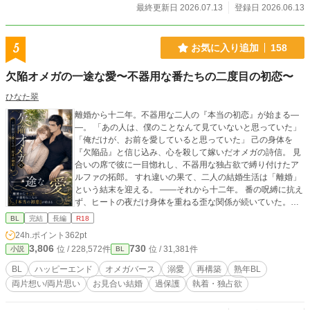
最終更新日 2026.07.13
登録日 2026.06.13
5
お気に入り追加
158
欠陥オメガの一途な愛〜不器用な番たちの二度目の初恋〜
ひなた翠
離婚から十二年。不器用な二人の『本当の初恋』が始まる―
―。 「あの人は、僕のことなんて見ていないと思っていた」
「俺だけが、お前を愛していると思っていた」 己の身体を
『欠陥品』と信じ込み、心を殺して嫁いだオメガの詩信。 見
合いの席で彼に一目惚れし、不器用な独占欲で縛り付けたア
ルファの拓郎。 すれ違いの果て、二人の結婚生活は「離婚」
という結末を迎える。 ――それから十二年。 番の呪縛に抗え
ず、ヒートの夜だけ身体を重ねる歪な関係が続いていた。だ
が、ある夜を境に冷徹だった元夫の態度が激変する。息が詰
BL
完結
長編
R18
まるほどの過保護な溺愛と、涙の告白。なぜ今更……？ 傲慢
24h.ポイント
362pt
な男の隠された本心が明かされるとき、二度目の初恋が動き
3,806
730
位 / 228,572件
位 / 31,381件
小説
BL
出す。大人のオメガバース再構築BL。
BL
ハッピーエンド
オメガバース
溺愛
再構築
熟年BL
両片想い/両片思い
お見合い結婚
過保護
執着・独占欲