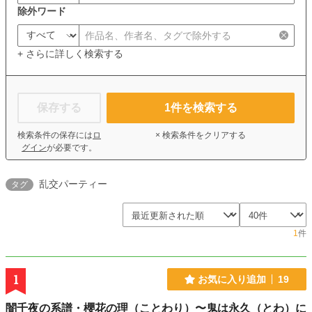
除外ワード
+ さらに詳しく検索する
保存する
1
件を検索する
検索条件の保存には
ロ
× 検索条件をクリアする
グイン
が必要です。
乱交パーティー
タグ
1
件
1
お気に入り追加
19
闇千夜の系譜・櫻花の理（ことわり）〜鬼は永久（とわ）に