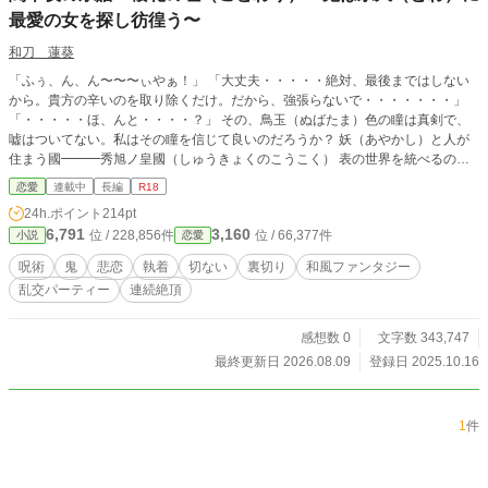
最愛の女を探し彷徨う〜
和刀 蓮葵
「ふぅ、ん、ん〜〜〜ぃやぁ！」 「大丈夫・・・・・絶対、最後まではしない
から。貴方の辛いのを取り除くだけ。だから、強張らないで・・・・・・・」
「・・・・・ほ、んと・・・・？」 その、鳥玉（ぬばたま）色の瞳は真剣で、
嘘はついてない。私はその瞳を信じて良いのだろうか？ 妖（あやかし）と人が
住まう國━━━秀旭ノ皇國（しゅうきょくのこうこく） 表の世界を統べるのが
「天皇」なら、裏の世界を統べるのが「呪術師」 そして、呪術師のトップ「壬
恋愛
連載中
長編
R18
生雀院」（みぶじゃくいん）家 その昔、都を恐怖と天災に襲わせた鬼「魔牙
24h.ポイント
214pt
津」（まがつ） その鬼を討ち滅ぼしたのが「壬生雀院」家の当主「邑雅」（む
6,791
3,160
位 / 228,856件
位 / 66,377件
小説
恋愛
らまさ） だが、完全に討ち滅ぼすことは出来なかった。 頭・両腕・上半身・右
足・左足と切り分け、其々を封印した。だが、両腕だけは封印が出来なかった。
呪術
鬼
悲恋
執着
切ない
裏切り
和風ファンタジー
その為、自分の両腕を斬り落とし、魔牙津の腕を己に付け封印した。━━━━━
乱交パーティー
連続絶頂
それから、数百年 時は流れ、列強諸国に負けんじと我が国、秀旭ノ皇國は鎖国
を辞め、西洋の国と文化を受け入れ、取り入れる。 我が国の文化と西洋の文化
が入り乱れる時代 一つの家は新たな当主を決めようとしていた。その家は「壬
感想数 0
文字数 343,747
生雀院」家 当主の血を引く子供は妾の子も全て呼ばれ、儀式に参加する。 だ
最終更新日 2026.08.09
登録日 2025.10.16
が、その当主は殆どが本妻の子が当主になる。稀に、妾の子がなる場合もある。
そして、今代・・・・・・すべての子が儀式に参加したが、当主にはなれなかっ
た。 その時、一人の幼子と芸者が現れる。その、幼子は無理矢理、儀式に参加
1
件
させられ、当主に選ばれた。 だが、そこからがその幼子の酷く残酷な生活の始
まりだった。 小説家になろうでも連載してます。