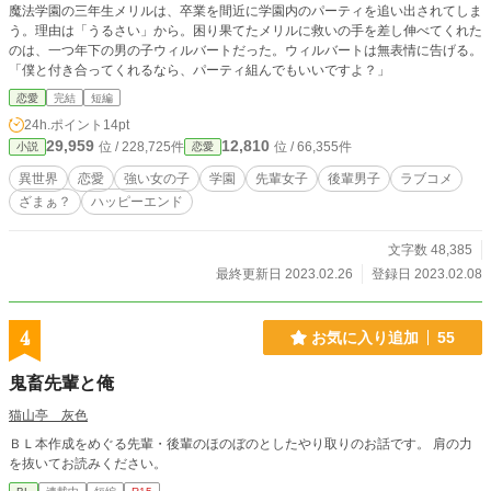
魔法学園の三年生メリルは、卒業を間近に学園内のパーティを追い出されてしま
う。理由は「うるさい」から。困り果てたメリルに救いの手を差し伸べてくれた
のは、一つ年下の男の子ウィルバートだった。ウィルバートは無表情に告げる。
「僕と付き合ってくれるなら、パーティ組んでもいいですよ？」
恋愛
完結
短編
24h.ポイント
14pt
29,959
12,810
位 / 228,725件
位 / 66,355件
小説
恋愛
異世界
恋愛
強い女の子
学園
先輩女子
後輩男子
ラブコメ
ざまぁ？
ハッピーエンド
文字数 48,385
最終更新日 2023.02.26
登録日 2023.02.08
4
お気に入り追加
55
鬼畜先輩と俺
猫山亭 灰色
ＢＬ本作成をめぐる先輩・後輩のほのぼのとしたやり取りのお話です。 肩の力
を抜いてお読みください。