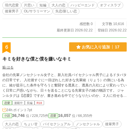
現代恋愛
片思い
短編
大人の恋
ハッピーエンド
オフィスラブ
後輩男子
OL/サラリーマン
失恋/新しい恋
感想数 0
文字数 10,616
最終更新日 2026.02.22
登録日 2026.02.22
6
お気に入り追加
17
キミを好きな僕と僕を嫌いなキミ
焔 はる
会社の先輩ノンセクシャル女子と、新入社員バイセクシャル男子によるドタバタ
の日常です。 入社後すぐに一目ぼれした好きな先輩綾（りょう）の側にいる為
に、綾が提示した条件を守ろうと奮闘する透真と、透真の入社により変わってい
く日常に戸惑いながら、日々を送ることになる先輩女子の綾の物語です。 ジャ
ンルタグは【恋愛】ですが、書き進める中でどうなりたいのか、２人に任せるス
タンスです。 現状言えるのは、ドタバタ日常、たまに胸きゅんならいいな、と
恋愛
連載中
長編
R18
いうことです。 （作者なのに作者もそんな２人を見たいです。） ＜メイン登場
24h.ポイント
7pt
人物＞ ★蓮見 綾（はすみ りょう）♀ ２４歳、入社歴２年。 ノンセクシャ
36,746
16,057
位 / 228,725件
位 / 66,355件
小説
恋愛
ル、性別間違いや読み方間違いばかりで名前がコンプレックス。 恋愛遍歴に男
運無し、男性嫌悪、男性恐怖症、口が悪い。 ★忽那 透真（くつな とうま）♂
大人の恋
ちょい甘
バイセクシュアル
ノンセクシャル
後輩男子
２０歳、新入社員。 バイセクシャル、距離感皆無、性の価値観がゆるい。 本