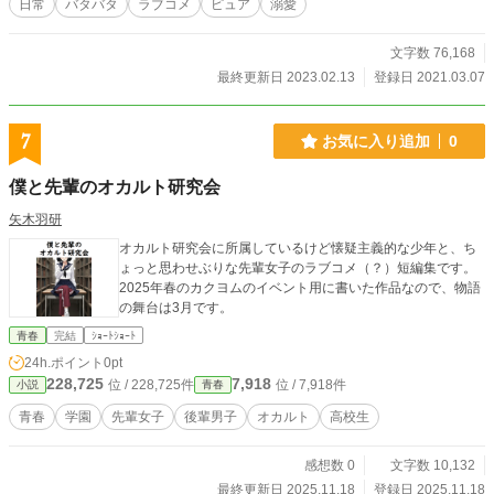
日常
バタバタ
ラブコメ
ピュア
溺愛
人無意識、綾に一目惚れ、実は初恋。 変態的に綾への愛情が強い。 綾へのみ変
態的である。 ★平坂 英智（ひらさか えいち）♂ ３２歳 仕事出来る大人の
男、気遣いの人平坂英智。 女性社員から人気、綾が入社時の教育担当。 ～＊～
文字数 76,168
＊～＊～＊～＊～＊～＊～ ・更新について：不定期、21：00 ※注意※ ・バイ
最終更新日 2023.02.13
登録日 2021.03.07
セクシャル表現、男✕男の恋愛シーン、口の悪い先輩女子等、人によっては地雷
が出てくるかもしれません。 お気をつけてお読みいただき、苦手でしたらそっ
と閉じて頂けましたら幸いです。 他社投稿サイトにも掲載中。
7
お気に入り追加
0
僕と先輩のオカルト研究会
矢木羽研
オカルト研究会に所属しているけど懐疑主義的な少年と、ち
ょっと思わせぶりな先輩女子のラブコメ（？）短編集です。
2025年春のカクヨムのイベント用に書いた作品なので、物語
の舞台は3月です。
青春
完結
ｼｮｰﾄｼｮｰﾄ
24h.ポイント
0pt
228,725
7,918
位 / 228,725件
位 / 7,918件
小説
青春
青春
学園
先輩女子
後輩男子
オカルト
高校生
感想数 0
文字数 10,132
最終更新日 2025.11.18
登録日 2025.11.18