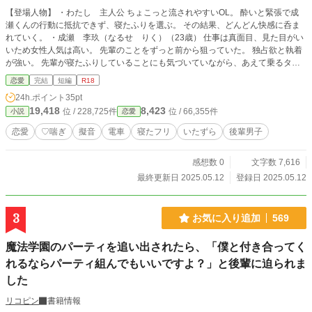
【登場人物】 ・わたし 主人公 ちょこっと流されやすいOL。 酔いと緊張で成
瀬くんの行動に抵抗できず、寝たふりを選ぶ。 その結果、どんどん快感に呑ま
れていく。 ・成瀬 李玖（なるせ りく）（23歳） 仕事は真面目、見た目がい
いため女性人気は高い。 先輩のことをずっと前から狙っていた。 独占欲と執着
が強い。 先輩が寝たふりしていることにも気づいていながら、あえて乗るタイ
プ。 愛情深く一途だが、快楽面では攻めが激しい。 【あらすじ】 会社の飲み会
恋愛
完結
短編
R18
帰り、わたしはほろ酔いで電車に乗り込んだ。 少ししてやってきたのは後輩の
24h.ポイント
35pt
成瀬李玖だった。 わたしはそのうち、うとうとと寝てしまうが、ふわりと膝を
19,418
8,423
位 / 228,725件
位 / 66,355件
小説
恋愛
撫でられて目を覚ます。 薄目で確認すれば、成瀬くんがわたしの足を撫でてい
た。 拒まなければいけないのに、わたしは「寝たふり」をしてしまう。 成瀬く
恋愛
♡喘ぎ
擬音
電車
寝たフリ
いたずら
後輩男子
んの手はどんどん大胆になっていって――そのまま、下着の上から。
感想数 0
文字数 7,616
最終更新日 2025.05.12
登録日 2025.05.12
3
お気に入り追加
569
魔法学園のパーティを追い出されたら、「僕と付き合ってく
れるならパーティ組んでもいいですよ？」と後輩に迫られま
した
リコピン
書籍情報