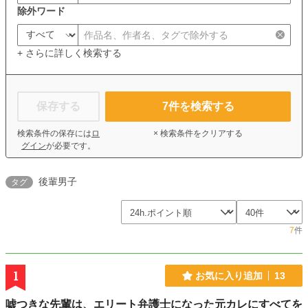
除外ワード
+ さらに詳しく検索する
保存する
7
件を検索する
検索条件の保存には
ロ
× 検索条件をクリアする
グイン
が必要です。
後輩男子
タグ
7
件
1
お気に入り追加
13
嘘つきな先輩は、エリート弁護士になった元カレにすべてを