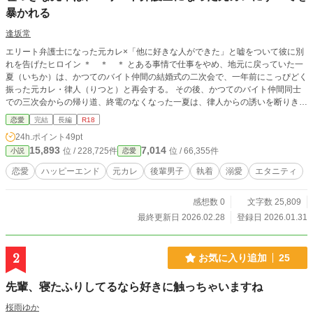
暴かれる
逢坂常
エリート弁護士になった元カレ×「他に好きな人ができた」と嘘をついて彼に別
れを告げたヒロイン ＊ ＊ ＊ とある事情で仕事をやめ、地元に戻っていた一
夏（いちか）は、かつてのバイト仲間の結婚式の二次会で、一年前にこっぴどく
振った元カレ・律人（りつと）と再会する。 その後、かつてのバイト仲間同士
での三次会からの帰り道、終電のなくなった一夏は、律人からの誘いを断りきれ
ず、彼の家に行くことになり── かわいいワンコだったはずの元カレの執着愛に
恋愛
完結
長編
R18
すべてを暴かれる、サクッと読める中編になる予定です。
24h.ポイント
49pt
15,893
7,014
位 / 228,725件
位 / 66,355件
小説
恋愛
恋愛
ハッピーエンド
元カレ
後輩男子
執着
溺愛
エタニティ
感想数 0
文字数 25,809
最終更新日 2026.02.28
登録日 2026.01.31
2
お気に入り追加
25
先輩、寝たふりしてるなら好きに触っちゃいますね
桜雨ゆか