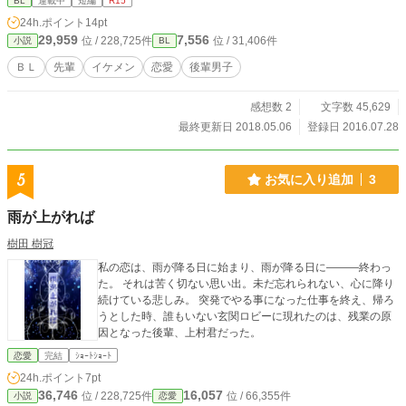
BL
連載中
短編
R15
24h.ポイント
14pt
29,959
7,556
位 / 228,725件
位 / 31,406件
小説
BL
ＢＬ
先輩
イケメン
恋愛
後輩男子
感想数 2
文字数 45,629
最終更新日 2018.05.06
登録日 2016.07.28
5
お気に入り追加
3
雨が上がれば
樹田 樹冠
私の恋は、雨が降る日に始まり、雨が降る日に―――終わっ
た。 それは苦く切ない思い出。未だ忘れられない、心に降り
続けている悲しみ。 突発でやる事になった仕事を終え、帰ろ
うとした時、誰もいない玄関ロビーに現れたのは、残業の原
因となった後輩、上村君だった。
恋愛
完結
ｼｮｰﾄｼｮｰﾄ
24h.ポイント
7pt
36,746
16,057
位 / 228,725件
位 / 66,355件
小説
恋愛