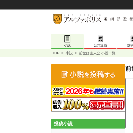
小説
公式漫画
投
TOP
>
小説
>
前世は主人公 小説一覧
前
投稿小説