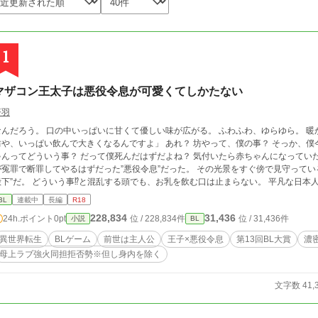
1
マザコン王太子は悪役令息が可愛くてしかたない
蒼羽
なんだろう。 口の中いっぱいに甘くて優しい味が広がる。 ふわふわ、ゆらゆら。 暖かい物
、いっぱい飲んで大きくなるんですよ」 あれ？ 坊やって、僕の事？ そっか、僕今は赤ちゃんなんだっけ。 え？いやいや、赤ち
ってどういう事？ だって僕死んだはずだよね？ 気付いたら赤ちゃんになっていた僕。 そんな僕を抱いて柔らかく微笑むのは、僕
が冤罪で断罪してやるはずだった”悪役令息”だった。 その光景をすぐ傍で見守って
⁉と混乱する頭でも、お乳を飲む口は止まらない。 平凡な日本人だったはずの自分が、気付くとBLゲームの主人
公に転生していた。 「よし、ハーレムでも作り上げるかな」と調子に乗って、悪役令
BL
連載中
長編
R18
だはずなのに、自分はまた転生している。 よりによって”王太子殿下”と”悪役令息”の元に生まれて
228,834
31,436
24h.ポイント
0pt
位 / 228,834件
位 / 31,436件
小説
BL
ゲームの主人公になって色々やらかした”僕”が、再度転生した後に「気付きと反省」
身内を除く）」な”俺”となり、母にそっくりな自分の婚約者が可愛くて可愛くてしか
異世界転生
BLゲーム
前世は主人公
王子×悪役令息
第13回BL大賞
濃密
していく若干コメディな話です。 ※異世界特有のご都合展開があります。 ※男性が妊娠・出産をする表現があります。 ※初投稿
母上ラブ強火同担拒否勢※但し身内を除く
です、更新は不定期ですが完結します。 ※年内はお返事する時間が取れないので感想
れる様になったり連載が終わった後に開く予定です、宜しくお願い致します。
文字数 41,