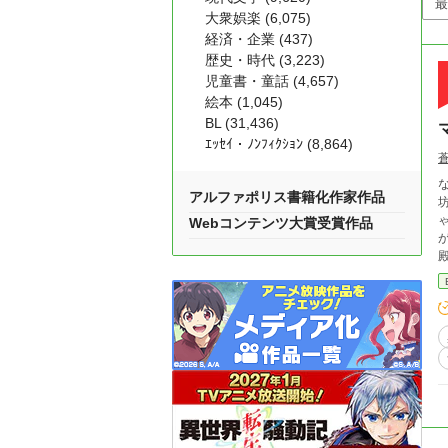
大衆娯楽 (6,075)
経済・企業 (437)
歴史・時代 (3,223)
児童書・童話 (4,657)
絵本 (1,045)
BL (31,436)
ｴｯｾｲ・ﾉﾝﾌｨｸｼｮﾝ (8,864)
アルファポリス書籍化作家作品
坊や
ゃん
Webコンテンツ大賞受賞作品
殿下”だ。 どういう事
ん
過ご