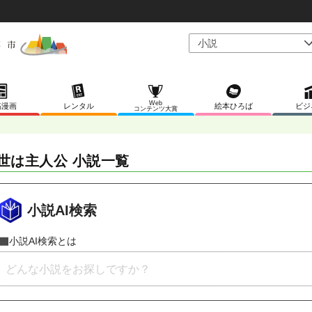
Web
稿漫画
レンタル
絵本ひろば
ビジ
コンテンツ大賞
世は主人公 小説一覧
小説AI検索
小説AI検索とは