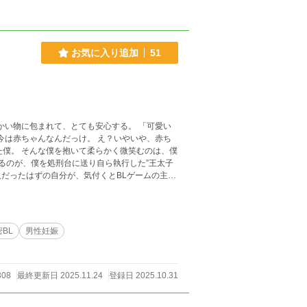
お気に入り追加
51
に包まれて、とても安心する。 「可愛い
いるのが、僕を処刑台に送り自ら執行した”王太子
息に冤罪を着せた結果、処刑台に送られた。 死
くるなんて！ 異世界転生してBL
を繰り返して「母上ラブ強火同担拒否勢（※但し
たなくて「あー…食べたい」と接触過多な日々を
BL
男性妊娠
は閉じています、ご容赦ください。 ※時間が取
308
最終更新日 2025.11.24
登録日 2025.10.31