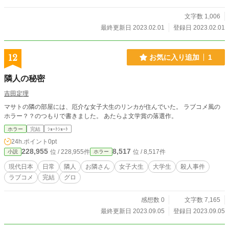
文字数 1,006
最終更新日 2023.02.01
登録日 2023.02.01
12
お気に入り追加
1
隣人の秘密
吉田定理
マサトの隣の部屋には、厄介な女子大生のリンカが住んでいた。 ラブコメ風の
ホラー？？のつもりで書きました。 あたらよ文学賞の落選作。
ホラー
完結
ｼｮｰﾄｼｮｰﾄ
24h.ポイント
0pt
228,955
8,517
位 / 228,955件
位 / 8,517件
小説
ホラー
現代日本
日常
隣人
お隣さん
女子大生
大学生
殺人事件
ラブコメ
完結
グロ
感想数 0
文字数 7,165
最終更新日 2023.09.05
登録日 2023.09.05