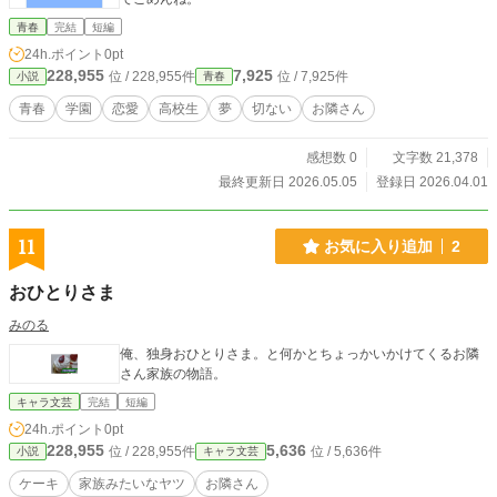
青春
完結
短編
24h.ポイント
0pt
228,955
7,925
位 / 228,955件
位 / 7,925件
小説
青春
青春
学園
恋愛
高校生
夢
切ない
お隣さん
感想数 0
文字数 21,378
最終更新日 2026.05.05
登録日 2026.04.01
11
お気に入り追加
2
おひとりさま
みのる
俺、独身おひとりさま。と何かとちょっかいかけてくるお隣
さん家族の物語。
キャラ文芸
完結
短編
24h.ポイント
0pt
228,955
5,636
位 / 228,955件
位 / 5,636件
小説
キャラ文芸
ケーキ
家族みたいなヤツ
お隣さん