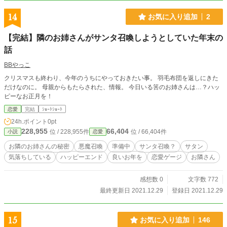
14
お気に入り追加
2
【完結】隣のお姉さんがサンタ召喚しようとしていた年末の
話
BBやっこ
クリスマスも終わり、今年のうちにやっておきたい事。 羽毛布団を返しにきた
だけなのに。 母親からもたらされた、情報。 今日いる筈のお姉さんは…？ハッ
ピーなお正月を！
恋愛
完結
ｼｮｰﾄｼｮｰﾄ
24h.ポイント
0pt
228,955
66,404
位 / 228,955件
位 / 66,404件
小説
恋愛
お隣のお姉さんの秘密
悪魔召喚
準備中
サンタ召喚？
サタン
気落ちしている
ハッピーエンド
良いお年を
恋愛ゲージ
お隣さん
感想数 0
文字数 772
最終更新日 2021.12.29
登録日 2021.12.29
15
お気に入り追加
146