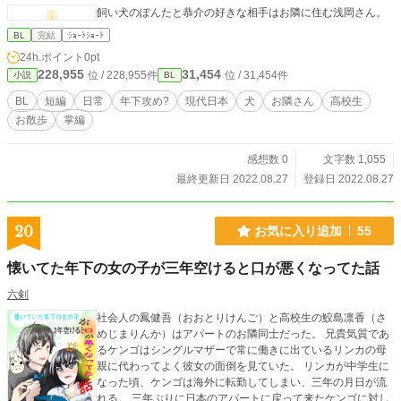
飼い犬のぽんたと恭介の好きな相手はお隣に住む浅岡さん。
BL
完結
ｼｮｰﾄｼｮｰﾄ
24h.ポイント
0pt
228,955
31,454
位 / 228,955件
位 / 31,454件
小説
BL
BL
短編
日常
年下攻め?
現代日本
犬
お隣さん
高校生
お散歩
掌編
感想数 0
文字数 1,055
最終更新日 2022.08.27
登録日 2022.08.27
20
お気に入り追加
55
懐いてた年下の女の子が三年空けると口が悪くなってた話
六剣
社会人の鳳健吾（おおとりけんご）と高校生の鮫島凛香（さ
めじまりんか）はアパートのお隣同士だった。 兄貴気質であ
るケンゴはシングルマザーで常に働きに出ているリンカの母
親に代わってよく彼女の面倒を見ていた。 リンカが中学生に
なった頃、ケンゴは海外に転勤してしまい、三年の月日が流
れる。 三年ぶりに日本のアパートに戻って来たケンゴに対し