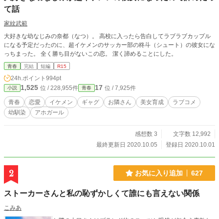
て話
家紋武範
大好きな幼なじみの奈都（なつ）。 高校に入ったら告白してラブラブカップル
になる予定だったのに、超イケメンのサッカー部の柊斗（シュート）の彼女にな
っちまった。 全く勝ち目がないこの恋。 潔く諦めることにした。
青春
完結
短編
R15
24h.ポイント
994pt
1,525
17
位 / 228,955件
位 / 7,925件
小説
青春
青春
恋愛
イケメン
ギャグ
お隣さん
美女育成
ラブコメ
幼馴染
アホガール
感想数 3
文字数 12,992
最終更新日 2020.10.05
登録日 2020.10.01
2
お気に入り追加
627
ストーカーさんと私の恥ずかしくて誰にも言えない関係
こみあ