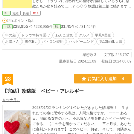
しかし、トラウマに囚われた柘植野が躊躇しているうちに恋
敵たちが動き始めて……？ ◇◇◇ 物語は第二部に続きます
が、第二部は「おかわり！」という感じで、結構独立したス
BL
完結
長編
R18
トーリーです。第一部だけでも読めます。 ◇◇◇ エブリスタ
24h.ポイント
0pt
の［Rising Star］特集掲載作品です。
228,955
31,454
位 / 228,955件
位 / 31,454件
小説
BL
年の差
トラウマ持ち受け
わんこ攻め
グルメ
平凡×美形
お隣さん
現代BL
パトロン契約
ハッピーエンド
第13回BL大賞
感想数 3
文字数 243,797
最終更新日 2024.11.09
登録日 2024.08.09
23
お気に入り追加
4
【完結】改稿版 ベビー・アレルギー
キツナ月。
2023/01/02 ランキング１位いただきました🙌 感謝！！ 生ま
れたての命に恐怖する私は、人間失格ですか。 ーーー ある
日。 悩める女性の元へ、不思議なメモを携えたベビーがやっ
て来る。 【この子を預かってください。 三ヶ月後、あなた
に審判が下されます】 このベビー、何者。 そして、お隣さん