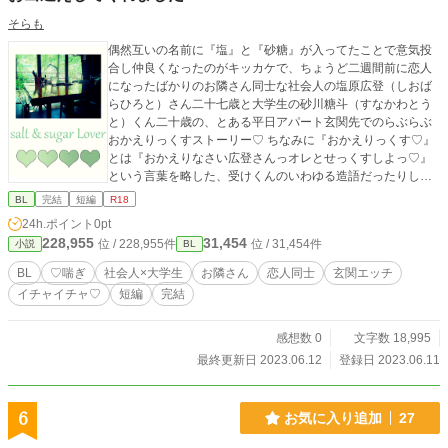
そらも
偶然互いの名前に『塩』と『砂糖』が入ってたことで意気投
合し仲良くなったのがキッカケで、ちょうど二週間前に恋人
になったばかりのお隣さん同士な社会人の塩原広登（しおば
らひろと）さん二十七歳と大学生の砂川糖斗（すなかわとう
と）くん二十歳の、とある平日アパート玄関先でのらぶらぶ
おかえりっくすストーリー♡ ちなみに『おかえりっくす♡』
とは『おかえりなさい広登さんっオレとせっくすしよっ♡』
という言葉を略した、受けくんのいわゆる造語だったりしま
すです笑♪ そして恋人に～とか言うとりますが、この二人中
BL
完結
短編
R18
盤からなんか気づいたらプロポーズしてされての新婚夫婦
24h.ポイント
0pt
（仮）へとパワーアップしちゃったりしてるので、そこのと
228,955
31,454
位 / 228,955件
位 / 31,454件
小説
BL
ころもどうかご了承くださいませ！！ ※ R-18エロもので、
♡（ハート）喘ぎ満載です。 ※ 素敵な表紙は、pixiv小説用
BL
♡喘ぎ
社会人×大学生
お隣さん
恋人同士
玄関エッチ
フリー素材にて、『やまなし』様からお借りしました。あり
イチャイチャ♡
短編
完結
がとうございます！
感想数 0
文字数 18,995
最終更新日 2023.06.12
登録日 2023.06.11
6
お気に入り追加
27