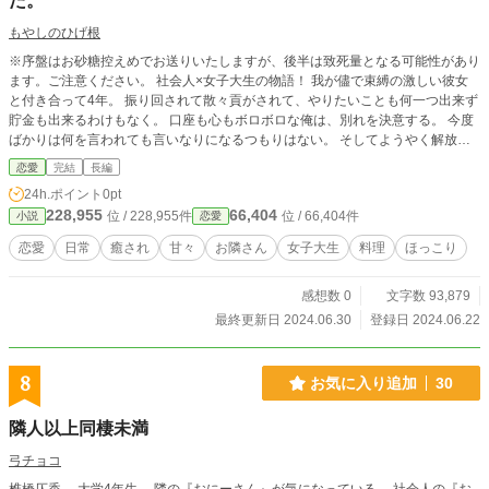
た。
もやしのひげ根
※序盤はお砂糖控えめでお送りいたしますが、後半は致死量となる可能性があり
ます。ご注意ください。 社会人×女子大生の物語！ 我が儘で束縛の激しい彼女
と付き合って4年。 振り回されて散々貢がされて、やりたいことも何一つ出来ず
貯金も出来るわけもなく。 口座も心もボロボロな俺は、別れを決意する。 今度
ばかりは何を言われても言いなりになるつもりはない。 そしてようやく解放さ
れ、もう恋愛はこりごりだし1人を満喫するぞー！と思った矢先に1人の女性と
恋愛
完結
長編
出会う。 隣に住んでいる大学生が鍵を失くして家に入れないということらし
24h.ポイント
0pt
い。しかもスマホは家の中に置き去り、と。 見捨てるわけにもいかずに助ける
228,955
66,404
位 / 228,955件
位 / 66,404件
小説
恋愛
と、そのお礼と言われて手作りのご飯をご馳走になる。 あまりの美味しさに絶
賛すると、何故か毎日作ってくれることになった。 さらには同じ趣味のゲーム
恋愛
日常
癒され
甘々
お隣さん
女子大生
料理
ほっこり
で意気投合し、仲を深めていく。 優しくゲームも料理もプロ級の腕前。だけど
天然だし無防備だしで少し心配になるところもある。 可愛いからいっか。 ボロ
感想数 0
文字数 93,879
ボロだった俺の癒されライフが、今始まるっ——
最終更新日 2024.06.30
登録日 2024.06.22
8
お気に入り追加
30
隣人以上同棲未満
弓チョコ