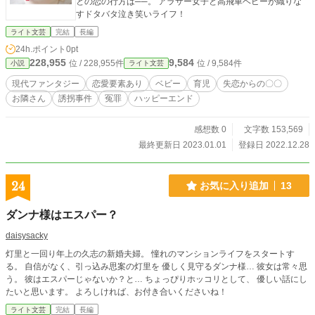
との恋の行方は──。 アラサー女子と高飛車ベビーが織りな
すドタバタ泣き笑いライフ！
ライト文芸
完結
長編
24h.ポイント
0pt
228,955
9,584
位 / 228,955件
位 / 9,584件
小説
ライト文芸
現代ファンタジー
恋愛要素あり
ベビー
育児
失恋からの〇〇
お隣さん
誘拐事件
冤罪
ハッピーエンド
感想数 0
文字数 153,569
最終更新日 2023.01.01
登録日 2022.12.28
24
お気に入り追加
13
ダンナ様はエスパー？
daisysacky
灯里と一回り年上の久志の新婚夫婦。 憧れのマンションライフをスタートす
る。 自信がなく、引っ込み思案の灯里を 優しく見守るダンナ様… 彼女は常々思
う。 彼はエスパーじゃないか？と… ちょっぴりホッコリとして、 優しい話にし
たいと思います。 よろしければ、お付き合いくださいね！
ライト文芸
完結
長編