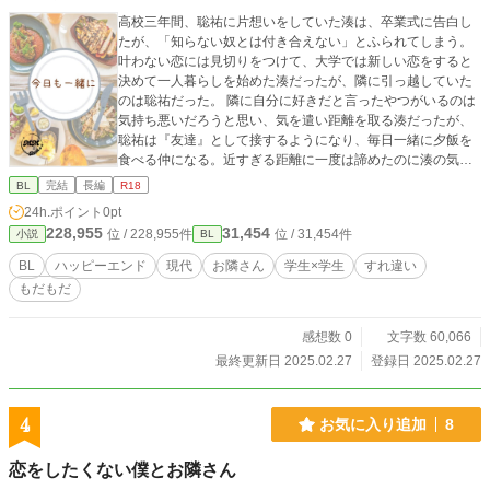
高校三年間、聡祐に片想いをしていた湊は、卒業式に告白し
たが、「知らない奴とは付き合えない」とふられてしまう。
叶わない恋には見切りをつけて、大学では新しい恋をすると
決めて一人暮らしを始めた湊だったが、隣に引っ越していた
のは聡祐だった。 隣に自分に好きだと言ったやつがいるのは
気持ち悪いだろうと思い、気を遣い距離を取る湊だったが、
聡祐は『友達』として接するようになり、毎日一緒に夕飯を
食べる仲になる。近すぎる距離に一度は諦めたのに湊の気持
ちは揺れ動いて…… 聡祐とは友達になると決めて幸せになれ
BL
完結
長編
R18
る恋を始めるべきか、傍に居れるうちは諦めずに好きなまま
24h.ポイント
0pt
でいればいいのか――ドキドキの新生活、お隣さんラブ。
228,955
31,454
位 / 228,955件
位 / 31,454件
小説
BL
BL
ハッピーエンド
現代
お隣さん
学生×学生
すれ違い
もだもだ
感想数 0
文字数 60,066
最終更新日 2025.02.27
登録日 2025.02.27
4
お気に入り追加
8
恋をしたくない僕とお隣さん