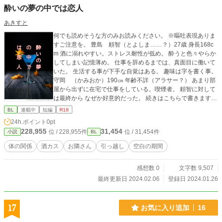
酔いの夢の中では恋人
あきすと
何でも読めそうな方のみお読みください。 ※嘔吐表現ありま
すご注意を。 豊島 頼智（とよしま……？）27歳 身長168c
m 酒に溺れやすい。ストレス耐性が低め。 酔うと色々やらか
してしまい記憶薄め。 仕事を辞めるまでは、真面目に働いて
いた。 生活する事が下手な自覚はある。 趣味は字を書く事。
守岡 （かみおか）190㎝ 年齢不詳（アラサー？） あまり部
屋から出ずに在宅で仕事をしている。喫煙者。 頼智に対して
は最終から なぜか好意的だった。 続きはこちらで書きます。
セフレ？から恋人になっていくんだと思います。 頼智の名
BL
連載中
短編
R18
前、あえて読み方は伏せておきます。分かる方は、是非笑っ
24h.ポイント
0pt
てください。
228,955
31,454
位 / 228,955件
位 / 31,454件
小説
BL
体の関係
酒カス
お隣さん
引っ越し
空白の期間
感想数 0
文字数 9,507
最終更新日 2024.02.06
登録日 2024.01.26
17
お気に入り追加
16