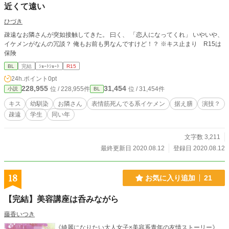
近くて遠い
ひづき
疎遠なお隣さんが突如接触してきた。 曰く、 「恋人になってくれ」 いやいや、
イケメンがなんの冗談？ 俺もお前も男なんですけど！？ ※キス止まり R15は
保険
BL
完結
ｼｮｰﾄｼｮｰﾄ
R15
24h.ポイント
0pt
228,955
31,454
位 / 228,955件
位 / 31,454件
小説
BL
キス
幼馴染
お隣さん
表情筋死んでる系イケメン
据え膳
演技？
疎遠
学生
同い年
文字数 3,211
最終更新日 2020.08.12
登録日 2020.08.12
18
お気に入り追加
21
【完結】美容講座は呑みながら
藤香いつき
《綺麗になりたい大人女子×美容系青年の友情ストーリー》