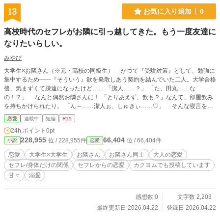
13
お気に入り追加
0
高校時代のセフレがお隣に引っ越してきた。もう一度友達に
なりたいらしい。
みやび
大学生×お隣さん（※元・高校の同級生） かつて『受験対策』として、勉強に
集中するため――『そういう』欲を発散しあう契約を結んでいた二人。大学合格
後、気まずくて疎遠になったけど…… 「潔人……？」 「た、田丸……な
の！？」 なんと偶然お隣さんに！ 「とりあえず、飲も？」なんて、部屋飲み
を持ちかけられたり。 「ん～……潔人ぉ、しゅきぃ……♡」 そんな寝言をさ
さやかれたら僕の理性は！？ ……と、商業ラブコメみたいな煽り文を書いて
恋愛
連載中
短編
R15
はみましたが、そんなに煽る内容はないです。 カクヨムにあげてるので、ア
24h.ポイント
0pt
ルファポリスにも上げます。
228,955
66,404
位 / 228,955件
位 / 66,404件
小説
恋愛
恋愛
大学生×大学生
お隣さん
お隣さん同士
大人の恋愛
セフレ/身体だけの関係
セフレからの恋愛
カクヨムでも投稿しています
甘々
溺愛
感想数 0
文字数 2,203
最終更新日 2026.04.22
登録日 2026.04.22