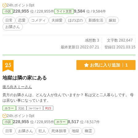
24h.ポイント
0pt
228,955
9,584
位 / 228,955件
位 / 9,584件
小説
ライト文芸
日常
恋愛
コメディ
夫婦愛
ほのぼの
新婚生活
嫁姑
お隣さん
感想数 3
文字数 282,647
最終更新日 2022.07.21
登録日 2021.03.15
25
お気に入り追加
1
地獄は隣の家にある
後ろ向きミーさん
貴方のお隣さんは、どんな人が住んでいますか？ 私は父と二人暮らしです。 母
は居ない事になっています。
ホラー
完結
ｼｮｰﾄｼｮｰﾄ
R15
24h.ポイント
0pt
228,955
8,517
位 / 228,955件
位 / 8,517件
小説
ホラー
日常
お隣さん
狂人
死体損壊
地獄
幽霊