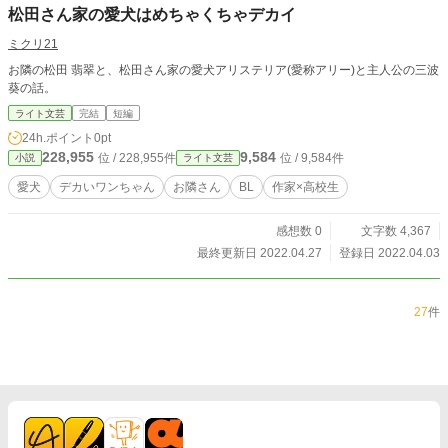
松田さん家の愛犬はめちゃくちゃデカイ
ミクリ21
お隣の松田 翡翠と、松田さん家の愛犬アリステリア(愛称アリー)と主人公の三波
葵の話。
ライト文芸
完結
短編
24h.ポイント
0pt
228,955
9,584
位 / 228,955件
位 / 9,584件
小説
ライト文芸
愛犬
デカいワンちゃん
お隣さん
BL
作家×高校生
感想数 0
文字数 4,367
最終更新日 2022.04.27
登録日 2022.04.03
27
件