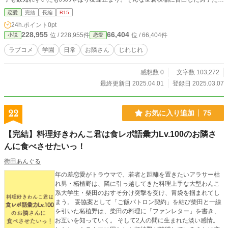
の間には、フラれたうちに入らない無傷の戦友として友情が芽生えたとかなんと
恋愛
完結
長編
R15
か。あくまで友達扱いをしていた彼女は、男女関係なく分け隔てない優しさがあ
24h.ポイント
0pt
ったので人気は不動のものだった。 「高校生になってもずっとお友達だよ！」
228,955
66,404
位 / 228,955件
位 / 66,404件
小説
恋愛
「……あ、うん」 「友達は友達だからね？」 やんわりとお断りされたけどお友
達な関係、しかもお隣同士な二人の不思議な関係。 本音がつかめない女子、笹
ラブコメ
学園
日常
お隣さん
じれじれ
倉秋稲と栗城幸多の関係はとてもゆっくりとした時間の中から徐々に本当の気持
ちを運ぶようになる――
感想数 0
文字数 103,272
最終更新日 2025.04.01
登録日 2025.03.07
22
お気に入り追加
75
【完結】料理好きわんこ君は食レポ語彙力Lv.100のお隣さ
んに食べさせたいっ！
街田あんぐる
年の差恋愛がトラウマで、若者と距離を置きたいアラサー枯
れ男・柘植野は、隣に引っ越してきた料理上手な大型わんこ
系大学生・柴田のおすそ分け突撃を受け、胃袋を掴まれてし
まう。 妥協案として「ご飯パトロン契約」を結び柴田と一線
を引いた柘植野は、柴田の料理に「ファンレター」を書き、
お互いを知っていく。 そして2人の間に生まれた淡い感情。