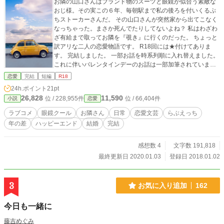
お隣の山口さんはブランド物のスーツと眼鏡が似合う素敵な
おじ様。その実この６年、毎朝駅まで私の後ろを付いくるぷ
ちストーカーさんだ。 その山口さんが突然家から出てこなく
なっちゃった。まさか死んでたりしてないよね？ 私はわざわ
ざ有給まで取ってお隣を『覗き』に行くのだった。 ちょっと
訳アリな二人の恋愛物語です。 R18回には★付けてありま
す。 完結しました。 一部お話を時系列順に入れ替えました。
これに伴いバレンタインデーのお話は一部加筆されていま
す。 恋愛小説大賞に沢山のご投票ありがとうございました。
恋愛
完結
短編
R18
２０１８年３月３日：ツイッターさんのお題箱で頂いたお題
24h.ポイント
21pt
『やさしい嘘だと知っていました』で作りましたＳＳを『番
26,828
11,590
位 / 228,955件
位 / 66,404件
小説
恋愛
外編：日常事情 ～お正月～』の後書きに画像で貼らせてい
ただきました。
ラブコメ
眼鏡クール
お隣さん
日常
恋愛文芸
らぶえっち
年の差
ハッピーエンド
結婚
完結
感想数 4
文字数 191,818
最終更新日 2020.01.03
登録日 2018.01.02
3
お気に入り追加
162
今日も一緒に
藤吉めぐみ