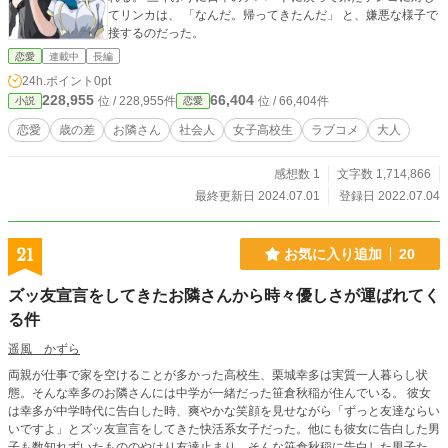
てリンカは、 「なんだ。帰ってきたんだ」 と、嫌悪な様子で
接するのだった。
恋愛
連載中
長編
24h.ポイント
0pt
228,955
66,404
位 / 228,955件
位 / 66,404件
小説
恋愛
恋愛
歳の差
お隣さん
社会人
女子高校生
ラブコメ
大人
感想数 1
文字数 1,714,866
最終更新日 2024.07.01
登録日 2022.07.04
21
お気に入り追加
20
ズッ友宣言をしてきたお隣さんから時々優しさが運ばれてく
る件
遥風 かずら
両親が仕事で家を空けることが多かった高校生、栗城幸多は実質一人暮らし状
態。そんな幸多のお隣さんには中学が一緒だった笹倉秋稲が住んでいる。 彼女
は幸多が中学時代に告白した時、爽やかな笑顔を見せながら「ずっと友達ならい
いですよ」とズッ友宣言をしてきた快活系女子だった。他にも彼女に告白した男
子も数知れずいたもののやはり友達止まり。そんな笹倉秋稲に告白した男子たち