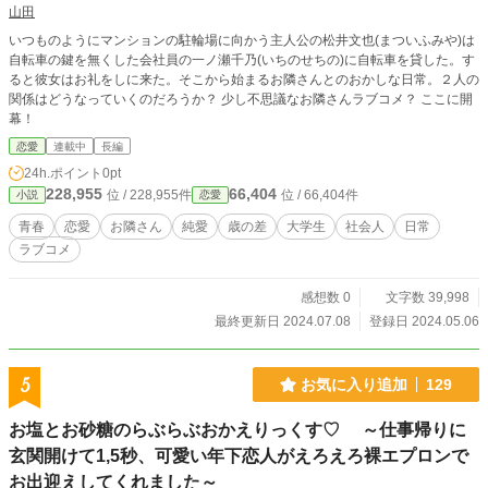
山田
いつものようにマンションの駐輪場に向かう主人公の松井文也(まついふみや)は
自転車の鍵を無くした会社員の一ノ瀬千乃(いちのせちの)に自転車を貸した。す
ると彼女はお礼をしに来た。そこから始まるお隣さんとのおかしな日常。２人の
関係はどうなっていくのだろうか？ 少し不思議なお隣さんラブコメ？ ここに開
幕！
恋愛
連載中
長編
24h.ポイント
0pt
228,955
66,404
位 / 228,955件
位 / 66,404件
小説
恋愛
青春
恋愛
お隣さん
純愛
歳の差
大学生
社会人
日常
ラブコメ
感想数 0
文字数 39,998
最終更新日 2024.07.08
登録日 2024.05.06
5
お気に入り追加
129
お塩とお砂糖のらぶらぶおかえりっくす♡ ～仕事帰りに
玄関開けて1,5秒、可愛い年下恋人がえろえろ裸エプロンで
お出迎えしてくれました～