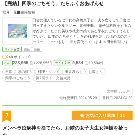
【完結】四季のごちそう、たらふくおあげんせ
秋月一花
書籍情報
田舎に住んでいる七十代の高橋恵子と、夫を亡くして田舎に
帰ってきたシングルマザー、青柳美咲。 恵子は料理をするの
が好きで、たまに美咲や彼女の娘である芽衣にごちそうをし
ていた。 四季のごちそうと、その料理を楽しむほのぼのスト
ーリー……のつもり！ ※方言使っています ※田舎料理です
ライト文芸
完結
短編
24h.ポイント
0pt
228,955
9,584
位 / 228,955件
位 / 9,584件
小説
ライト文芸
日常
ほのぼの
料理・グルメ
田舎暮らし
お隣さん
四季のごちそう
第7回ライト文芸大賞
文字数 35,034
最終更新日 2024.05.29
登録日 2024.04.30
7
お気に入り追加
31
メンヘラ疫病神を捨てたら、お隣の女子大生女神様を拾っ