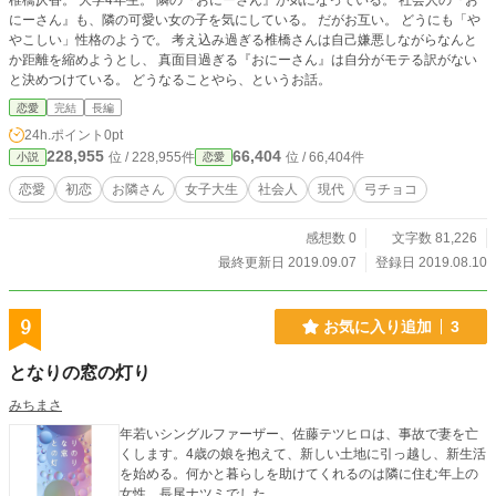
椎橋仄香。 大学4年生。 隣の『おにーさん』が気になっている。 社会人の『お
にーさん』も、隣の可愛い女の子を気にしている。 だがお互い。 どうにも「や
やこしい」性格のようで。 考え込み過ぎる椎橋さんは自己嫌悪しながらなんと
か距離を縮めようとし、 真面目過ぎる『おにーさん』は自分がモテる訳がない
と決めつけている。 どうなることやら、というお話。
恋愛
完結
長編
24h.ポイント
0pt
228,955
66,404
位 / 228,955件
位 / 66,404件
小説
恋愛
恋愛
初恋
お隣さん
女子大生
社会人
現代
弓チョコ
感想数 0
文字数 81,226
最終更新日 2019.09.07
登録日 2019.08.10
9
お気に入り追加
3
となりの窓の灯り
みちまさ
年若いシングルファーザー、佐藤テツヒロは、事故で妻を亡
くします。4歳の娘を抱えて、新しい土地に引っ越し、新生活
を始める。何かと暮らしを助けてくれるのは隣に住む年上の
女性、長尾ナツミでした。