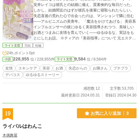
安井レイコは彼氏との結婚に備え、質素倹約な毎日だった。
しかし、結婚間近のはずが彼氏を後輩に寝取られたらしい。
失恋直後の荒れた心で出会ったのは、マンションで隣に住む
——アルビニズムの美青年。 「魔法をかけてあげる」 美容系
インフルエンサーの彼にゆるく美容指導されつつ、美味しい
お酒とつまみに友情を育んでいく——ゆるゆるな、実話をも
とにしたお話。 ※ティアの『美容指導』について 元エステテ
ィシャンと美容皮膚科医の方からアドバイスを受けておりま
ライト文芸
完結
短編
すが、本作品はあくまで物語としてお楽しみください。
24h.ポイント
0pt
228,955
9,584
位 / 228,955件
位 / 9,584件
小説
ライト文芸
友情
スキンケア
美容
お酒
失恋からの
お隣さん
プチプラ
デパコス
ゆるゆるストーリー
感想数 12
文字数 53,705
最終更新日 2024.05.31
登録日 2024.04.30
19
お気に入り追加
3
ライバルはわんこ
木偶舞屋