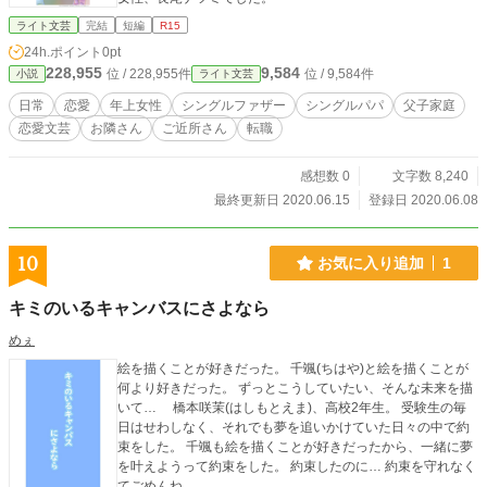
ライト文芸
完結
短編
R15
24h.ポイント
0pt
228,955
9,584
位 / 228,955件
位 / 9,584件
小説
ライト文芸
日常
恋愛
年上女性
シングルファザー
シングルパパ
父子家庭
恋愛文芸
お隣さん
ご近所さん
転職
感想数 0
文字数 8,240
最終更新日 2020.06.15
登録日 2020.06.08
10
お気に入り追加
1
キミのいるキャンバスにさよなら
めぇ
絵を描くことが好きだった。 千颯(ちはや)と絵を描くことが
何より好きだった。 ずっとこうしていたい、そんな未来を描
いて… 橋本咲茉(はしもとえま)、高校2年生。 受験生の毎
日はせわしなく、それでも夢を追いかけていた日々の中で約
束をした。 千颯も絵を描くことが好きだったから、一緒に夢
を叶えようって約束をした。 約束したのに… 約束を守れなく
てごめんね。