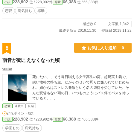
228,902
66,388
位 / 228,902件
位 / 66,388件
小説
恋愛
恋愛
病気持ち
感動
感想数 0
文字数 1,342
最終更新日 2019.11.30
登録日 2019.11.22
6
お気に入り追加
0
雨音が聞こえなくなった頃
yuuka
死にたい、、そう毎日唱える女子高生の葵。超現実主義で、
鋭い性格の持ち主。だがそのせいで周りに嫌われていじめら
れ、姉からはストレス発散という名の虐待を受けていた。そ
んな変哲もない雨の日、いつものようにバス停でバスを待っ
ていると、、、
恋愛
連載中
長編
24h.ポイント
0pt
228,902
66,388
位 / 228,902件
位 / 66,388件
小説
恋愛
学園もの
病気持ち