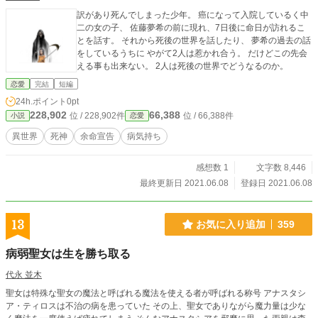
訳があり死んでしまった少年。 癌になって入院しているく中
二の女の子、 佐藤夢希の前に現れ、7日後に命日が訪れるこ
とを話す。 それから死後の世界を話したり、 夢希の過去の話
をしているうちに やがて2人は惹かれ合う。 だけどこの先会
える事も出来ない。 2人は死後の世界でどうなるのか。
恋愛
完結
短編
24h.ポイント
0pt
228,902
66,388
位 / 228,902件
位 / 66,388件
小説
恋愛
異世界
死神
余命宣告
病気持ち
感想数 1
文字数 8,446
最終更新日 2021.06.08
登録日 2021.06.08
13
お気に入り追加
359
病弱聖女は生を勝ち取る
代永 並木
聖女は特殊な聖女の魔法と呼ばれる魔法を使える者が呼ばれる称号 アナスタシ
ア・ティロスは不治の病を患っていた その上、聖女でありながら魔力量は少な