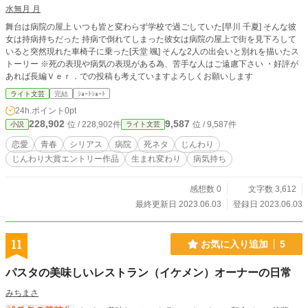
水無月 月
舞台は病院の屋上 いつも皆と変わらず学校で過ごしていた[早川 千夏] そんな彼
女は持病持ちだった 持病で倒れてしまった彼女は病院の屋上で街を見下ろして
いると突然現れた車椅子に乗った[天堂 颯] そんな2人の出会いと別れを描いたス
トーリー ※死の表現や病気の表現がある為、苦手な人はご遠慮下さい ・好評が
あれば長編Ｖｅｒ．での投稿も考えていますよろしくお願いします
ライト文芸
完結
ｼｮｰﾄｼｮｰﾄ
24h.ポイント
0pt
228,902
9,587
位 / 228,902件
位 / 9,587件
小説
ライト文芸
恋愛
青春
シリアス
病院
死ネタ
じんわり
じんわり大賞エントリー作品
生まれ変わり
病気持ち
感想数 0
文字数 3,612
最終更新日 2023.06.03
登録日 2023.06.03
11
お気に入り追加
5
パスタの美味しいレストラン（イケメン）オーナーの日常
みちまさ