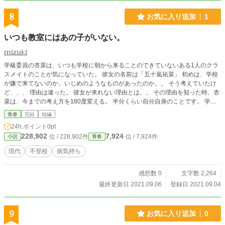
8
お気に入り追加
1
いつも教室にはあの子がいない。
𝕞𝕚𝕫𝕦𝕜𝕚
学級委員の杏菜は、いつも学校に朝から来ることのできていないある1人のクラ
スメイトのことが気になっていた。 彼女の名前は「五十嵐祐菜」 初めは、学校
が嫌で来てないのか。いじめのようなものがあったのか。。 そう考えていたけ
ど、、、 理由は違った。 彼女が来れない理由とは。。 その理由を知った時、杏
菜は、今までの考え方を180度変える。 半分くらい自分自身のことです。 学校
に来たくても来れない人のことを、皆さんに知って欲しいと思い描きました。
青春
完結
短編
学校に来てないという理由だけで、悪口を言ったり避けたり、、しないで欲しい
24h.ポイント
0pt
です。
228,902
7,924
位 / 228,902件
位 / 7,924件
小説
青春
現代
不登校
病気持ち
感想数 0
文字数 2,264
最終更新日 2021.09.06
登録日 2021.09.04
9
お気に入り追加
0