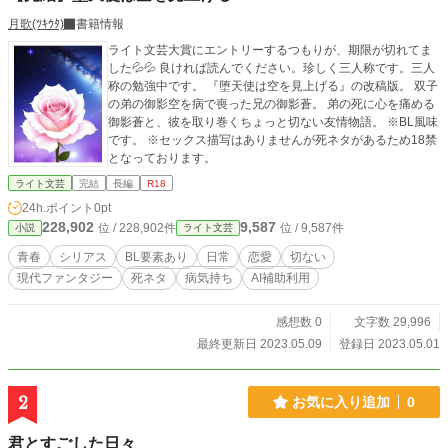
月歌(ﾂｷｳﾀ)
書籍情報
ライト文芸大賞にエントリーするつもりが、期限が切れてま
した💦💦 良ければ読んでください。珍しく三人称です。三人
称の勉強中です。 『堕天使は空を見上げる』の改稿版。 双子
の弟の御影空を病で喪った兄の御影蒼。 弟の死に心を痛める
御影蒼と、彼を取り巻くちょっと切ない友情物語。 ※BL風味
です。 ※セックス描写はありませんが死ネタがあるため18禁
となっております。
ライト文芸
完結
長編
R18
24h.ポイント
0pt
228,902
9,587
位 / 228,902件
位 / 9,587件
小説
ライト文芸
青春
シリアス
BL要素あり
日常
恋愛
切ない
現代ファンタジー
死ネタ
病気持ち
AI補助利用
感想数 0
文字数 29,996
最終更新日 2023.05.09
登録日 2023.05.01
2
お気に入り追加
0
君とすごした日々