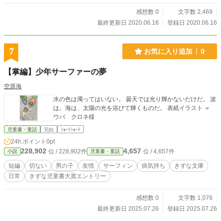
感想数 0
文字数 2,469
最終更新日 2020.06.16
登録日 2020.06.16
7
お気に入り追加
0
【掌編】少年サーファーの夢
空原海
水の色は濁ってはいない。 曇天では光り輝かないだけだ。 波
は。海は、太陽の光を浴びて輝くものだ。 表紙イラスト ＝
ウバ クロネ様
児童書・童話
完結
ｼｮｰﾄｼｮｰﾄ
24h.ポイント
0pt
228,902
4,657
位 / 228,902件
位 / 4,657件
小説
児童書・童話
短編
切ない
男の子
友情
サーフィン
病気持ち
きずな文庫
日常
きずな児童書大賞エントリー
感想数 0
文字数 1,076
最終更新日 2025.07.26
登録日 2025.07.26