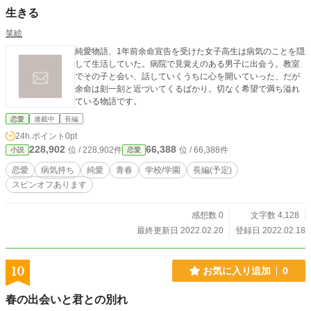
生きる
笑絵
純愛物語、1年前余命宣告を受けた女子高生は病気のことを隠
して生活していた。病院で見覚えのある男子に出会う。教室
でその子と会い、話していくうちに心を開いていった、だが
余命は刻一刻と近づいてくるばかり。切なく希望で満ち溢れ
ている物語です。
恋愛
連載中
長編
24h.ポイント
0pt
228,902
66,388
位 / 228,902件
位 / 66,388件
小説
恋愛
恋愛
病気持ち
純愛
青春
学校/学園
長編(予定)
スピンオフあります
感想数 0
文字数 4,128
最終更新日 2022.02.20
登録日 2022.02.18
10
お気に入り追加
0
春の出会いと君との別れ