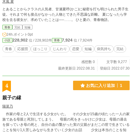
木風 麦
とあることからクラスの人気者、甘瀬夏呼(かこ)に秘密を打ち明けられた男子生
徒。それまで何も接点がなかった人物とできた不思議な距離。 夏になったら学
校を去る彼女が、求めていたことは──……。 ひと夏の、青春物語。
青春
完結
短編
24h.ポイント
0pt
228,902
7,924
位 / 228,902件
位 / 7,924件
小説
青春
青春
応援団
ほっこり
じんわり
恋愛
短編
病気持ち
完結
感想数 0
文字数 9,277
最終更新日 2022.08.31
登録日 2022.07.30
4
お気に入り追加
1
親子の縁
陽菜乃
作家の母と2人で生活する少女がいた。 その少女が15歳の頃たった一人の家
族である母親と死別してしまう。 母親の死をきっかけに少女は、母親の過去
を探っていき母の死と、自分の血の繋がった実の父親がまだこの世で生きている
ことを知り1人苦しみながら生きていく少女のお話 少女は本当のことを知