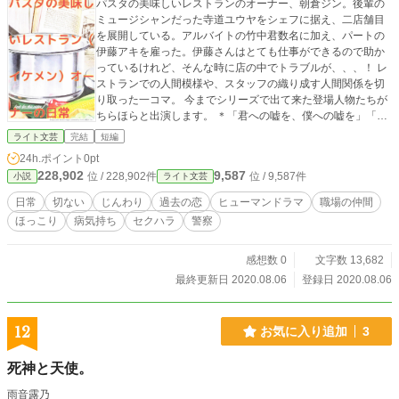
パスタの美味しいレストランのオーナー、朝倉ジン。後輩の
ミュージシャンだった寺道ユウヤをシェフに据え、二店舗目
を展開している。アルバイトの竹中君数名に加え、パートの
伊藤アキを雇った。伊藤さんはとても仕事ができるので助か
っているけれど、そんな時に店の中でトラブルが、、、！ レ
ストランでの人間模様や、スタッフの織り成す人間関係を切
り取った一コマ。 今までシリーズで出て来た登場人物たちが
ちらほらと出演します。 ＊「君への嘘を、僕への嘘を」「と
なりの窓の灯り」、「空白の７階、もっと空っぽなその上の
ライト文芸
完結
短編
階」「何様だって言ってやる」「真面目な警察官は、やっぱ
24h.ポイント
0pt
り真面目に恋をする」と同じ世界線のお話です。 今回のお話
228,902
9,587
位 / 228,902件
位 / 9,587件
小説
ライト文芸
でシリーズ終了となります。続けて読んで頂きましてありが
とうございました！ 同じ時を生きているけれど、同じではな
日常
切ない
じんわり
過去の恋
ヒューマンドラマ
職場の仲間
い。それぞれの人生が少しずつ絡まっている様子をお楽しみ
ほっこり
病気持ち
セクハラ
警察
ください。
感想数 0
文字数 13,682
最終更新日 2020.08.06
登録日 2020.08.06
12
お気に入り追加
3
死神と天使。
雨音露乃