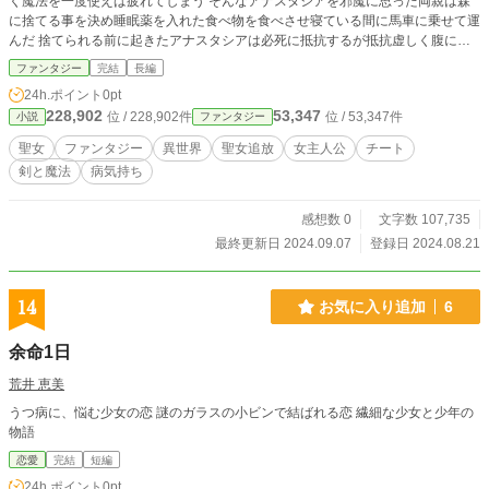
く魔法を一度使えば疲れてしまう そんなアナスタシアを邪魔に思った両親は森
に捨てる事を決め睡眠薬を入れた食べ物を食べさせ寝ている間に馬車に乗せて運
んだ 捨てられる前に起きたアナスタシアは必死に抵抗するが抵抗虚しく腹に剣
を突き刺されてしまう 傷を負ったまま森の中に捨てられてたアナスタシアは必
ファンタジー
完結
長編
死に生きようと足掻く そんな中不幸は続き魔物に襲われてしまうが死の淵で絶
24h.ポイント
0pt
望の底で歯車が噛み合い力が覚醒する それでもまだ不幸は続く、アナスタシア
228,902
53,347
位 / 228,902件
位 / 53,347件
小説
ファンタジー
は己のやれる事を全力で成す
聖女
ファンタジー
異世界
聖女追放
女主人公
チート
剣と魔法
病気持ち
感想数 0
文字数 107,735
最終更新日 2024.09.07
登録日 2024.08.21
14
お気に入り追加
6
余命1日
荒井 恵美
うつ病に、悩む少女の恋 謎のガラスの小ビンで結ばれる恋 繊細な少女と少年の
物語
恋愛
完結
短編
24h.ポイント
0pt