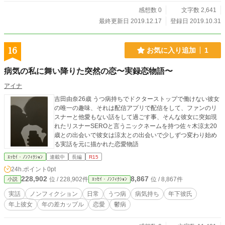
感想数 0
文字数 2,641
最終更新日 2019.12.17
登録日 2019.10.31
16
お気に入り追加
1
病気の私に舞い降りた突然の恋〜実録恋物語〜
アイナ
吉田由奈26歳 うつ病持ちでドクターストップで働けない彼女
の唯一の趣味、それは配信アプリで配信をして、ファンのリ
スナーと他愛もない話をして過ごす事、そんな彼女に突如現
れたリスナーSEROと言うニックネームを持つ佐々木涼太20
歳との出会いで彼女は涼太との出会いで少しずつ変わり始め
る実話を元に描かれた恋愛物語
ｴｯｾｲ・ﾉﾝﾌｨｸｼｮﾝ
連載中
長編
R15
24h.ポイント
0pt
228,902
8,867
位 / 228,902件
位 / 8,867件
小説
ｴｯｾｲ・ﾉﾝﾌｨｸｼｮﾝ
実話
ノンフィクション
日常
うつ病
病気持ち
年下彼氏
年上彼女
年の差カップル
恋愛
鬱病