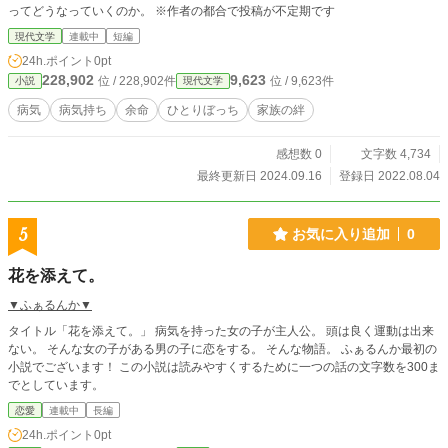
ってどうなっていくのか。 ※作者の都合で投稿が不定期です
現代文学
連載中
短編
24h.ポイント
0pt
228,902
9,623
位 / 228,902件
位 / 9,623件
小説
現代文学
病気
病気持ち
余命
ひとりぼっち
家族の絆
感想数 0
文字数 4,734
最終更新日 2024.09.16
登録日 2022.08.04
5
お気に入り追加
0
花を添えて。
▼ふぁるんか▼
タイトル「花を添えて。」 病気を持った女の子が主人公。 頭は良く運動は出来
ない。 そんな女の子がある男の子に恋をする。 そんな物語。 ふぁるんか最初の
小説でございます！ この小説は読みやすくするために一つの話の文字数を300ま
でとしています。
恋愛
連載中
長編
24h.ポイント
0pt