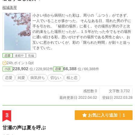
桜城美琴
小さい頃から病弱だった彩は、周りの「ふつう」ができず、
一人でいることが多かった。 そんなある日、現れた男の子に
手を引かれ、「秘密の場所」に着く。その場所が男の子と次
の約束をした場所だったが… １５年がたった今でもその場所
に通い続ける彩。思いがけずその場所である男性と会い、お
互いに惹かれていくが、彩の「限られた時間」が刻々と迫っ
てきていた。
恋愛
連載中
長編
24h.ポイント
0pt
228,902
66,388
位 / 228,902件
位 / 66,388件
小説
恋愛
恋愛
純愛
病気持ち
切ない
桜と恋
感想数 0
文字数 3,732
最終更新日 2022.04.02
登録日 2022.03.28
3
お気に入り追加
1
甘瀬の声は夏を呼ぶ