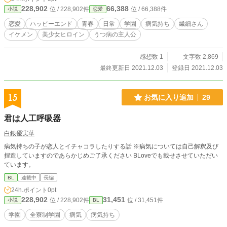
228,902
66,388
位 / 228,902件
位 / 66,388件
小説
恋愛
恋愛
ハッピーエンド
青春
日常
学園
病気持ち
繊細さん
イケメン
美少女ヒロイン
うつ病の主人公
感想数 1
文字数 2,869
最終更新日 2021.12.03
登録日 2021.12.03
15
お気に入り追加
29
君は人工呼吸器
白銀優実華
病気持ちの子が恋人とイチャコラしたりする話 ※病気については自己解釈及び
捏造していますのであらかじめご了承ください BLoveでも載せさせていただい
ています。
BL
連載中
長編
24h.ポイント
0pt
228,902
31,451
位 / 228,902件
位 / 31,451件
小説
BL
学園
全寮制学園
病気
病気持ち