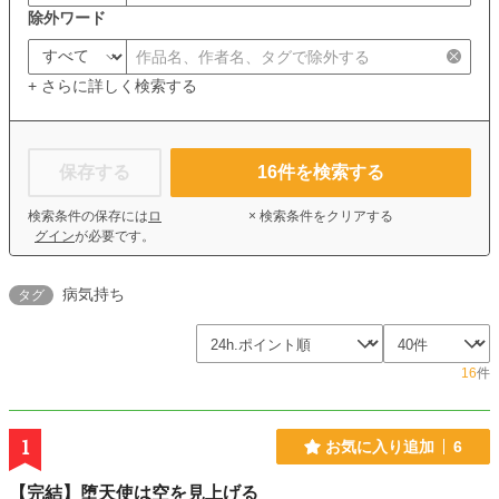
除外ワード
+ さらに詳しく検索する
保存する
16
件を検索する
検索条件の保存には
ロ
× 検索条件をクリアする
グイン
が必要です。
病気持ち
タグ
16
件
1
お気に入り追加
6
【完結】堕天使は空を見上げる