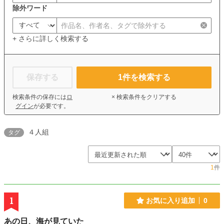
除外ワード
+ さらに詳しく検索する
保存する
1
件を検索する
検索条件の保存には
ロ
× 検索条件をクリアする
グイン
が必要です。
４人組
タグ
1
件
1
お気に入り追加
0
あの日、海が見ていた