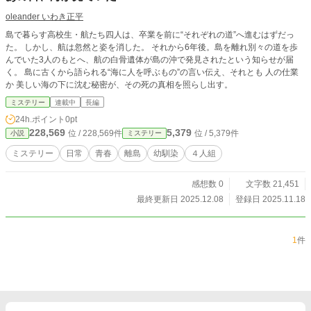
oleander いわき正平
島で暮らす高校生・航たち四人は、卒業を前に“それぞれの道”へ進むはずだっ
た。 しかし、航は忽然と姿を消した。 それから6年後。島を離れ別々の道を歩
んでいた3人のもとへ、航の白骨遺体が島の沖で発見されたという知らせが届
く。 島に古くから語られる“海に人を呼ぶもの”の言い伝え、それとも 人の仕業
か 美しい海の下に沈む秘密が、その死の真相を照らし出す。
ミステリー
連載中
長編
24h.ポイント
0pt
228,569
5,379
位 / 228,569件
位 / 5,379件
小説
ミステリー
ミステリー
日常
青春
離島
幼馴染
４人組
感想数 0
文字数 21,451
最終更新日 2025.12.08
登録日 2025.11.18
1
件