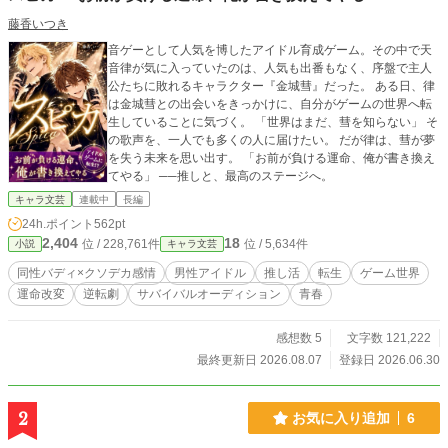
藤香いつき
音ゲーとして人気を博したアイドル育成ゲーム。その中で天
音律が気に入っていたのは、人気も出番もなく、序盤で主人
公たちに敗れるキャラクター『金城彗』だった。 ある日、律
は金城彗との出会いをきっかけに、自分がゲームの世界へ転
生していることに気づく。 「世界はまだ、彗を知らない」 そ
の歌声を、一人でも多くの人に届けたい。 だが律は、彗が夢
を失う未来を思い出す。 「お前が負ける運命、俺が書き換え
てやる」 ──推しと、最高のステージへ。
キャラ文芸
連載中
長編
24h.ポイント
562pt
2,404
18
位 / 228,761件
位 / 5,634件
小説
キャラ文芸
同性バディ×クソデカ感情
男性アイドル
推し活
転生
ゲーム世界
運命改変
逆転劇
サバイバルオーディション
青春
感想数 5
文字数 121,222
最終更新日 2026.08.07
登録日 2026.06.30
2
お気に入り追加
6