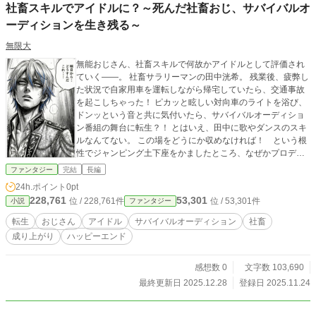
社畜スキルでアイドルに？～死んだ社畜おじ、サバイバルオ
ーディションを生き残る～
無限大
無能おじさん、社畜スキルで何故かアイドルとして評価され
ていく――。 社畜サラリーマンの田中洸希。 残業後、疲弊し
た状況で自家用車を運転しながら帰宅していたら、交通事故
を起こしちゃった！ ピカッと眩しい対向車のライトを浴び、
ドンッという音と共に気付いたら、サバイバルオーディショ
ン番組の舞台に転生？！ とはいえ、田中に歌やダンスのスキ
ルなんてない。 この場をどうにか収めなければ！ という根
性でジャンピング土下座をかましたところ、なぜかプロデュ
ーサーに気に入られ、オーディションを継続することに。 そ
ファンタジー
完結
長編
れから、社畜スキルを駆使してオーディションを勝ち抜いて
24h.ポイント
0pt
いくことになるのだった。
228,761
53,301
位 / 228,761件
位 / 53,301件
小説
ファンタジー
転生
おじさん
アイドル
サバイバルオーディション
社畜
成り上がり
ハッピーエンド
感想数 0
文字数 103,690
最終更新日 2025.12.28
登録日 2025.11.24