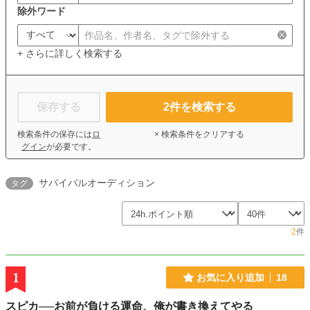
除外ワード
+ さらに詳しく検索する
保存する
2
件を検索する
検索条件の保存には
ロ
× 検索条件をクリアする
グイン
が必要です。
サバイバルオーディション
タグ
2
件
1
お気に入り追加
18
スピカ──お前が負ける運命、俺が書き換えてやる