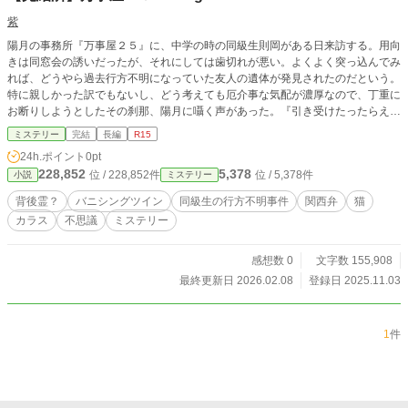
紫
陽月の事務所『万事屋２５』に、中学の時の同級生則岡がある日来訪する。用向
きは同窓会の誘いだったが、それにしては歯切れが悪い。よくよく突っ込んでみ
れば、どうやら過去行方不明になっていた友人の遺体が発見されたのだという。
特に親しかった訳でもないし、どう考えても厄介事な気配が濃厚なので、丁重に
お断りしようとしたその刹那、陽月に囁く声があった。『引き受けたったらええ
やん』……これが切っ掛けで陽月は巻き込まれて行く事になる。 ∽∽∽∽∽∽∽∽
ミステリー
完結
長編
R15
∽∽∽∽∽∽∽∽∽∽∽∽∽∽∽∽∽∽∽∽∽∽∽∽ ※他サイト（カクヨム様）にも掲
24h.ポイント
0pt
載させて頂いています。 ※作者創作の世界観です。史実等とは合致しない部
228,852
5,378
位 / 228,852件
位 / 5,378件
小説
ミステリー
分、異なる部分が多数あります。 ※この物語はフィクションです。実在の人
物・団体等とは一切関係がありません。 ※実際に用いられる事のない表現や造
背後霊？
バニシングツイン
同級生の行方不明事件
関西弁
猫
語が出てきますが、御容赦ください。 ※リアル都合等により不定期、且つまっ
カラス
不思議
ミステリー
たり進行となっております（当作については本当に数日に１話とかの更新頻度も
あり得ますです…ハイ…すみません！）。 ※上記同理由で、予告等なしに更新
停滞する事もあります。 ※これはミステリーだ！と断言出来る力量がとてもと
感想数 0
文字数 155,908
ても悲しい事になっておりますが、お暇潰しにでも楽しんで頂ければ幸いです。
最終更新日 2026.02.08
登録日 2025.11.03
※まだまだ至らなかったり稚拙だったりしますが、生暖かくお許しいただければ
幸いです。 ※御都合主義がそこかしに顔出しします。設定が掌ドリルにならな
いように気を付けていますが、もし大ボケしてたらお許しください。 ※誤字脱
1
件
字等々、標準てんこ盛り搭載となっている作者です。気づけば適宜修正等してい
きます…御迷惑おかけしますが、お許しください。