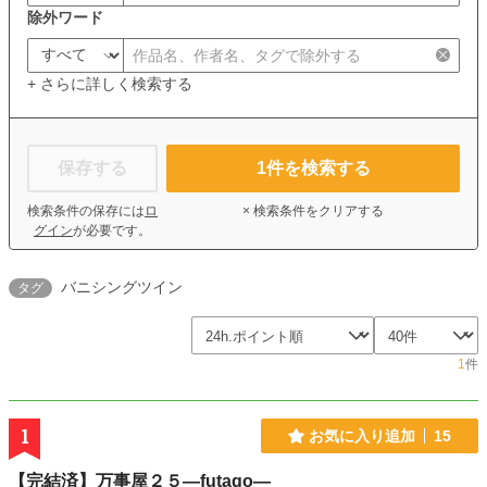
除外ワード
+ さらに詳しく検索する
保存する
1
件を検索する
検索条件の保存には
ロ
× 検索条件をクリアする
グイン
が必要です。
バニシングツイン
タグ
1
件
1
お気に入り追加
15
【完結済】万事屋２５―futago―