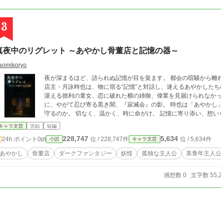
3
真夜中のリグレット ～あやかし骨董店と記憶の器～
aomikoryo
夜が深まるほど、語られぬ記憶が目を覚ます。 都会の喧騒から離れた下町に佇む、古びた骨董店『月詠堂』。 その
店主・月詠時也は、物に宿る“記憶”と対話し、迷えるあやかしたちの想
湛える徳利の童女、恋に破れた櫛の姉御、偉業を見届けられなかっ
に、やがて忍び寄る黒き闇、『寂滅会』の影。 時也は「あやかし」の宿命と、人の欲望の狭間で、何を選び、何を
守るのか。 切なく、温かく、時に命がけ。 記憶に寄り添い
キャラ文芸
完結
短編
228,747
5,634
24h.ポイント
0pt
位 / 228,747件
位 / 5,634件
小説
キャラ文芸
あやかし
骨董店
ダークファンタジー
妖怪
孤独な主人公
美青年主人
感想数 0
文字数 55,