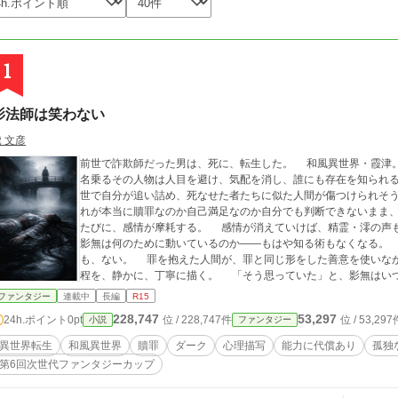
1
影法師は笑わない
 文彦
前世で詐欺師だった男は、死に、転生した。 和風異世界・霞津
名乗るその人物は人目を避け、気配を消し、誰にも存在を知られ
世で自分が追い詰め、死なせた者たちに似た人間が傷つけられそ
れが本当に贖罪なのか自己満足なのか自分でも判断できないまま
たびに、感情が摩耗する。 感情が消えていけば、精霊・澪の声
影無は何のために動いているのか——もはや知る術もなくなる。
も、ない。 罪を抱えた人間が、罪と同じ形をした善意を使いな
程を、静かに、丁寧に描く。 「そう思っていた」と、影無はい
ない。
ファンタジー
連載中
長編
R15
228,747
53,297
24h.ポイント
0pt
位 / 228,747件
位 / 53,297
小説
ファンタジー
異世界転生
和風異世界
贖罪
ダーク
心理描写
能力に代償あり
孤独
第6回次世代ファンタジーカップ