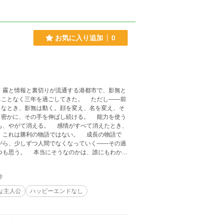
お気に入り追加
0
。霧と情報と裏切りが流通する港都市で、影無と
ることなく三年を過ごしてきた。 ただし——前
うなとき、影無は動く。顔を変え、名を変え、そ
、密かに、その手を伸ばし続ける。 能力を使う
も、やがて消える。 感情がすべて消えたとき、
 これは勝利の物語ではない。 成長の物語で
がら、少しずつ人間でなくなっていく——その過
つも思う。 本当にそうなのかは、誰にもわから
件
な主人公
ハッピーエンドなし