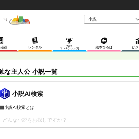
Web
稿漫画
レンタル
絵本ひろば
ビジ
コンテンツ大賞
独な主人公 小説一覧
小説AI検索
小説AI検索とは