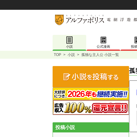
小説
公式漫画
投
TOP
>
小説
>
孤独な主人公 小説一覧
孤
投稿小説