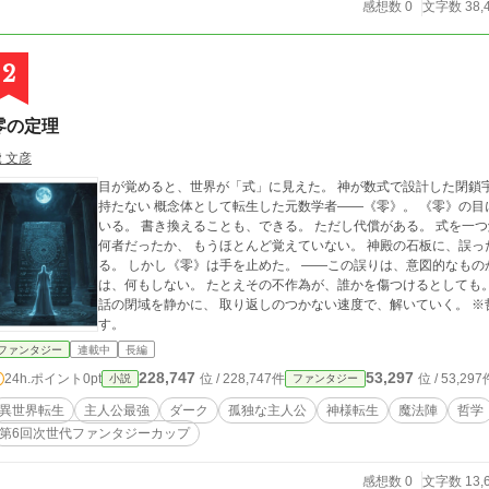
感想数 0
文字数 38,
2
零の定理
 文彦
目が覚めると、世界が「式」に見えた。 神が数式で設計した閉鎖宇宙《閉域Ω》。 その中に、性別も感情も肉体も
持たない 概念体として転生した元数学者——《零》。 《零》の目には、世界の根底を走る 設計式がすべて見えて
いる。 書き換えることも、できる。 ただし代償がある。 式を一つ解くたびに、記憶が一つ消える。 かつて自分が
何者だったか、 もうほとんど覚えていない。 神殿の石板に、誤った式があった。 訂正すれば世界は少し良くな
る。 しかし《零》は手を止めた。 ——この誤りは、意図的なものかもしれない。 神の設計意図を解明するまで
は、何もしない。 たとえその不作為が、誰かを傷つけるとしても。 善悪ではなく、正誤で動く孤独な知性が、
話の閉域を静かに、 取り返しのつかない速度で、解いていく。 ※哲学SF・実験的文体・悲劇エンド志向の作品で
す。
ファンタジー
連載中
長編
228,747
53,297
24h.ポイント
0pt
位 / 228,747件
位 / 53,297
小説
ファンタジー
異世界転生
主人公最強
ダーク
孤独な主人公
神様転生
魔法陣
哲学
第6回次世代ファンタジーカップ
感想数 0
文字数 13,