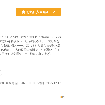
お気に入り追加
2
いを解き放つ「記憶の読み手」。 哀しみを
た金槌の職人――。 忘れられた魂たちが集う店
、想いを弔う幻想奇譚が、今、静かに幕を上げる。
公
288
最終更新日 2026.01.09
登録日 2025.12.17
3
件