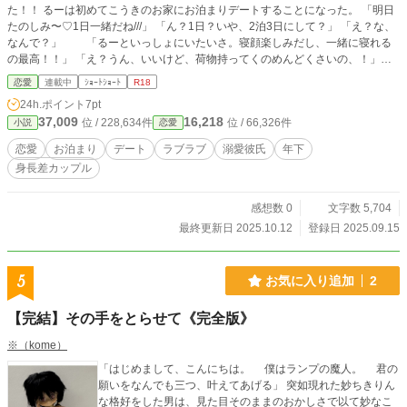
た！！ るーは初めてこうきのお家にお泊まりデートすることになった。 「明日
たのしみ〜♡1日一緒だね///」 「ん？1日？いや、2泊3日にして？」 「え？な、
なんで？」 「るーといっしょにいたいさ。寝顔楽しみだし、一緒に寝れる
の最高！！」 「え？うん、いいけど、荷物持ってくのめんどくさいの、！」
「いいよ、持ってこなくて、俺の服着なよ」 次の日 午前中は外でデートするこ
恋愛
連載中
ｼｮｰﾄｼｮｰﾄ
R18
とになった。 「るー、どっか行きたいとこある？」 「るーはこーきに甘えたい
24h.ポイント
7pt
♡」 「は？？そ、んな可愛いこと言わなくていいかから///どこ行きたいの？」
37,009
16,218
位 / 228,634件
位 / 66,326件
小説
恋愛
「んーっとね、お腹すいたからご飯食べに行こ？」 二人はサイゼリアに行くこ
とにした 「こーきなににするの？」 「るーは？サラダとピザ？」 「うん！そー
恋愛
お泊まり
デート
ラブラブ
溺愛彼氏
年下
する！」 「俺はハンバーグ」 ご飯も食べ終わって、こうきのいえに行く 「お邪
身長差カップル
魔します」 こうきのママが来る 「あ！るーちゃん！どうぞー！ゆっくりしてい
ってね？こうきが襲いそうになったら大声出だすのよ？」 「へ？あ、はい///」
「るーに変なこと言わないでくれる？るー、部屋行こ？」 こうきのへやは広か
感想数 0
文字数 5,704
った 「部屋広いね？こーき勉強とかちゃんとやってる？」 「え？あ、ま、まあ
最終更新日 2025.10.12
登録日 2025.09.15
まあかな」 「ん？ティッシュ落ちてるよ？」 ティッシュを拾う 「え、あ、そ、
それは後で捨てるから、、るー、はベッドに座ってなよ」 「これなんかベタベ
タしてるよ？こーき風邪ひいて鼻水出てたの？」 こうきは顔が真っ赤になって
5
お気に入り追加
2
焦る まさか、るーのことを思って自慰をしていたなんて言えるはずがな
い、、、
【完結】その手をとらせて《完全版》
※（kome）
「はじめまして、こんにちは。 僕はランプの魔人。 君の
願いをなんでも三つ、叶えてあげる」 突如現れた妙ちきりん
な格好をした男は、見た目そのままのおかしさで以て妙なこ