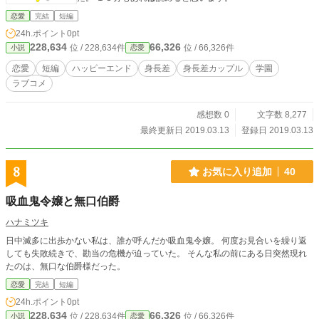
恋愛
完結
短編
24h.ポイント
0pt
228,634
66,326
位 / 228,634件
位 / 66,326件
小説
恋愛
恋愛
短編
ハッピーエンド
身長差
身長差カップル
学園
ラブコメ
感想数 0
文字数 8,277
最終更新日 2019.03.13
登録日 2019.03.13
8
お気に入り追加
40
吸血鬼令嬢と無口伯爵
ハナミツキ
日中滅多に出歩かない私は、誰が呼んだか吸血鬼令嬢。 何度お見合いを繰り返
しても失敗続きで、勘当の危機が迫っていた。 そんな私の前にある日突然現れ
たのは、無口な伯爵様だった。
恋愛
完結
短編
24h.ポイント
0pt
228,634
66,326
位 / 228,634件
位 / 66,326件
小説
恋愛