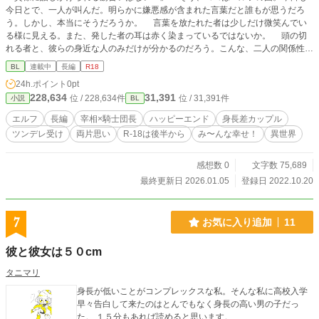
今日とで、一人が叫んだ。明らかに嫌悪感が含まれた言葉だと誰もが思うだろ
う。しかし、本当にそうだろうか。 言葉を放たれた者は少しだけ微笑んでい
る様に見える。また、発した者の耳は赤く染まっているではないか。 頭の切
れる者と、彼らの身近な人のみだけが分かるのだろう。こんな、二人の関係性を
────── 今日も鬼と化して騎士団達に鍛錬のメニューを言い渡したのは、騎
BL
連載中
長編
R18
士団長のレリスライト・ユルティムだった。サボリ者を見付けたら直ぐさま注意
24h.ポイント
0pt
し、喝を入れる。しかし、そんな人にも裏があって⋯⋯？ 「ふぇぇ⋯もう嫌だ
228,634
31,391
位 / 228,634件
位 / 31,391件
小説
BL
よぉ⋯⋯」 「ほらほら〜ライト様、紅茶ですよ？しょげてないで、元気出して
下さい！」 「でも、癒しにも会えてないし、僕はどうすれば良いの⋯？」 今
エルフ
長編
宰相×騎士団長
ハッピーエンド
身長差カップル
日も彼は悩みを抱えている様だ。 果たして、今年の目標は叶えられるのだろ
ツンデレ受け
両片思い
R-18は後半から
み〜んな幸せ！
異世界
うか。 そんな日常を過ごす中で起きた事件。平和は一変し、嵐が訪れた。そ
の事件により余計にすれ違いが激しくなってしまう⋯⋯けれど、だんだんと二人
の距離は近付いて────── 恥ずかしい気持ちが心を可笑しくして、好きなの
感想数 0
文字数 75,689
に好きって言えない！伝えられない！挙句には恥ずかし過ぎて自分の想いとは真
最終更新日 2026.01.05
登録日 2022.10.20
逆の事を口走ってしまう？！ えぇ！ソレは駄目！あぁあ！本当に何やってん
の〜！？！ そんなこんなの、ドタバタラブコメディ？！
7
お気に入り追加
11
彼と彼女は５０cm
タニマリ
身長が低いことがコンプレックスな私。そんな私に高校入学
早々告白して来たのはとんでもなく身長の高い男の子だっ
た。 １５分もあれば読めると思います。