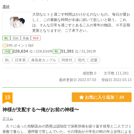
遭綺
大切なヒトと過ごす時間はかけがえのないもの。 毎日が愛お
しく、この素敵な時間が永遠に続いて欲しいと願う。 これ
は、そんな日常を過ごすとある二人の青年の物語。 ※不定期
更新となりますが、ご了承下さい。
BL
完結
長編
R18
24h.ポイント
0pt
228,634
31,391
位 / 228,634件
位 / 31,391件
小説
BL
BL
日常系
身長差カップル
同世代
現代
恋愛
感想数 0
文字数 111,261
最終更新日 2022.07.03
登録日 2022.03.13
13
お気に入り追加
24
神様が支配する〜俺がお前の神様〜
クリム
久々に会った幼馴染みの西尾は認知症で深夜徘徊を繰り返す祖母と二人でゴミ
屋敷で暮らし、過呼吸で苦しんでいた。その理由が小学生の時の年上女性による