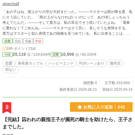
silverchaff
「あの子はね、雨上がりの空が大好きだった」———マスターは雨が降る度、私
にそう話していた。 「雨が上がらなければいいのにって、あの頃しょっちゅう
考えてたんだ」———そして貴方は、私の耳元でそう呟いていたよね。 「電車
に乗れなくてごめんね」———マスターはそう言い、哀しそうな表情をする。
貴方はマスターと似た表情であの陸橋を見つめている。 私に出来ることは、心
を込めてコーヒーを淹れてあなたに手渡す。ただそれだけ。 ※2017年に初めて
恋愛
完結
長編
R18
書き、2022年にアルファポリス様にて公開スタートした小説の再構築版です。
24h.ポイント
21pt
キャラクター設定の変更とストーリー内容の修正をしております。 ※性表現強
25,116
10,906
位 / 228,634件
位 / 66,326件
小説
恋愛
めのページには★マークを付けています。（77ページは気分の悪い内容になり
ますのでお気をつけ下さい）
恋愛
身長差カップル
ハッピーエンド
R18シーンあり
珈琲店
切ない
感想数 0
文字数 433,684
最終更新日 2026.06.21
登録日 2025.04.14
3
お気に入り追加
642
【完結】囚われの親指王子が瀕死の騎士を助けたら、王子さ
までした。