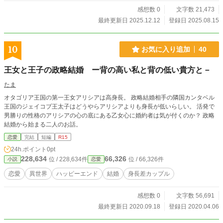
感想数 0
文字数 21,473
最終更新日 2025.12.12
登録日 2025.08.15
10
お気に入り追加
40
王女と王子の政略結婚 ー背の高い私と背の低い貴方と－
たま
オタゴリア王国の第一王女アリシアは高身長。 政略結婚相手の隣国カンタベル
王国のジェイコブ王太子はどうやらアリシアよりも身長が低いらしい。 活発で
男勝りの性格のアリシアの心の底にある乙女心に婚約者は気が付くのか？ 政略
結婚から始まる二人のお話。
恋愛
完結
短編
R15
24h.ポイント
0pt
228,634
66,326
位 / 228,634件
位 / 66,326件
小説
恋愛
恋愛
異世界
ハッピーエンド
結婚
身長差カップル
感想数 0
文字数 56,691
最終更新日 2020.09.18
登録日 2020.04.06