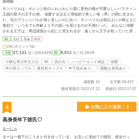
竜鳴躍
サンベリルは、オレンジ色のふわふわした髪に菫色の瞳が可愛らしいバスティン
王国の双子の王子の弟。 溺愛する父王と理知的で美しい母（男）の間に生まれ
た。兄のプリンシパルが強く逞しいのに比べ、サンベリルは母以上に小柄な上に
童顔で、いつまでも年齢より下の扱いを受けるのが不満だった。 みんなに溺愛
される王子は、周辺諸国から妃にと望まれるが、遠くから王子を狙っていた背む
しの男にある日攫われてしまい――――。 囚われた先で出会った騎士を介抱し
BL
完結
長編
R18
て、ともに脱出するサンベリル。 サンベリルは優しい家族の下に帰れるのか。
24h.ポイント
7pt
真実に愛する人と結ばれることが出来るのか。 ☆ちょっと短くなりそうだった
37,131
9,912
位 / 228,634件
位 / 31,391件
小説
BL
ので短編に変更しました。→長編に再修正 ⭐残酷表現あります。
小柄な美少年主人公
BL
囚われ
ハッピーエンド保証
溺愛
年の差カップル
身長差カップル
年下攻めあり。
残酷な表現あり
感想数 15
文字数 59,437
最終更新日 2022.07.22
登録日 2022.07.07
4
お気に入り追加
2
高身長年下彼氏♡
るーにゃ
るーは一個下のこうきと付き合っている。 お互いに初めての彼氏、彼女だっ