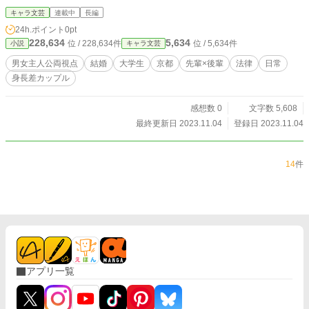
キャラ文芸
連載中
長編
24h.ポイント
0pt
228,634
5,634
位 / 228,634件
位 / 5,634件
小説
キャラ文芸
男女主人公両視点
結婚
大学生
京都
先輩×後輩
法律
日常
身長差カップル
感想数 0
文字数 5,608
最終更新日 2023.11.04
登録日 2023.11.04
14
件
アプリ一覧