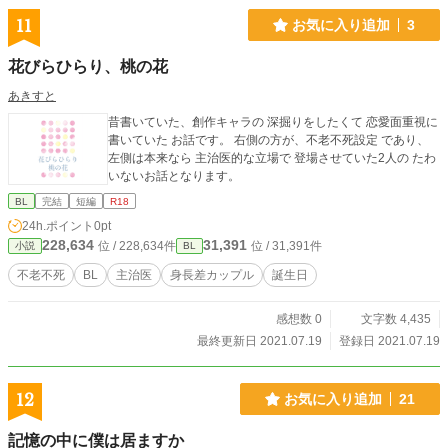
11
お気に入り追加
3
花びらひらり、桃の花
あきすと
昔書いていた、創作キャラの 深掘りをしたくて 恋愛面重視に
書いていた お話です。 右側の方が、不老不死設定 であり、
左側は本来なら 主治医的な立場で 登場させていた2人の たわ
いないお話となります。
BL
完結
短編
R18
24h.ポイント
0pt
228,634
31,391
位 / 228,634件
位 / 31,391件
小説
BL
不老不死
BL
主治医
身長差カップル
誕生日
感想数 0
文字数 4,435
最終更新日 2021.07.19
登録日 2021.07.19
12
お気に入り追加
21
記憶の中に僕は居ますか