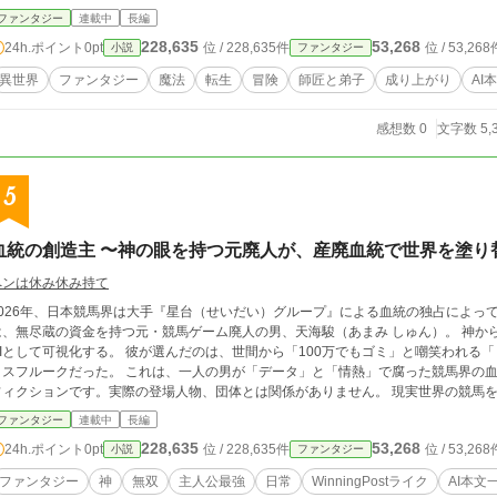
前も告げずに去っていく物語。残るのは一振りの剣と、変えられた人生だけ。
ファンタジー
連載中
長編
228,635
53,268
24h.ポイント
0pt
位 / 228,635件
位 / 53,268
小説
ファンタジー
異世界
ファンタジー
魔法
転生
冒険
師匠と弟子
成り上がり
AI
感想数 0
文字数 5,
5
血統の創造主 〜神の眼を持つ元廃人が、産廃血統で世界を塗り
ペンは休み休み持て
2026年、日本競馬界は大手『星台（せいだい）グループ』による血統の独占によっ
は、無尽蔵の資金を持つ元・競馬ゲーム廃人の男、天海駿（あまみ しゅん）。 神か
UIとして可視化する。 彼が選んだのは、世間から「100万でもゴミ」と嘲笑われる
イスフルークだった。 これは、一人の男が「データ」と「情熱」で腐った競馬界の血統図を塗
フィクションです。実際の登場人物、団体とは関係がありません。 現実世界の競馬を
て登場しますが一切貶める意図などはございません。 本文等でウイニングポストを
ファンタジー
連載中
長編
予告なく名称が変わる場合があります。 なろうにも投稿しています。
228,635
53,268
24h.ポイント
0pt
位 / 228,635件
位 / 53,268
小説
ファンタジー
ファンタジー
神
無双
主人公最強
日常
WinningPostライク
AI本文