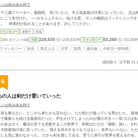
ペンは休み休み持て
三十三歳フリーター、孤独死。 気づいたら、不人気血統の仔馬になっていた。 父は
こう名付けた。 ──ロキシュテルン。化ける星。 ※この物語はフィクションです。登場人物、団体は一切現実と関係ありませ
ん。 時系列が乱れることがあります。許してください。
ファンタジー
連載中
長編
228,635
53,268
24h.ポイント
0pt
位 / 228,635件
位 / 53,268
小説
ファンタジー
ファンタジー
転生
男主人公
日常
競馬
掲示板
AI本文一部利用
感想数 0
文字数 31,
4
あの人は剣だけ置いていった
ペンは休み休み持て
名前も教えない。どこから来たかも言わない。ただ剣だけ振っている男がいた。 路
中で素振りを続ける風来坊だった。声をかけてしまったのが運の尽き——気づけば木
男の名はカイ。魔法が全てを支配するこの世界で、剣術はただの「補助」扱い。それ
ま大陸最強の域に至っていた。 強さを誇示するつもりはない。名声もいらない。た
うにも気に食わなかった。 だから剣を渡して去る。育てた弟子が世界を変えるのを、