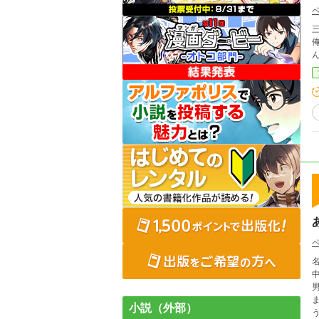
俺に
小説（外部）