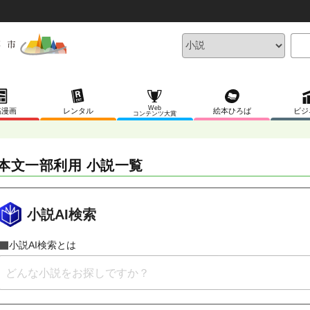
Web
稿漫画
レンタル
絵本ひろば
ビジ
コンテンツ大賞
I本文一部利用 小説一覧
小説AI検索
小説AI検索とは