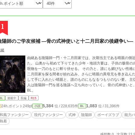
1
陰陽師のご学友候補 ―骨の式神使いと十二月田家の後継争い―
奏緒
由緒ある陰陽師一門・十二月田家では、次期当主である晴親の側
た。 山奥から初めて下りてきた少年・地頭方要は、子供の骸骨の式神《イド》を従え、二百年以上祓われなかった
呪物を一刀のもとに斬り伏せる。 その力と、誰にも媚びない性格に興味を抱いた晴親。 しかし、候補者の中には十
二月田家を探る間者が紛れ込み、さらに晴親の異母兄を巻き込んだ後継争いも
して手に入れたい晴親と、誰のものにもなるつもりのない要。 主従でも、友でも収まらない執着を抱えながら、二
人は陰陽師一門を巡る陰謀へ立ち向かっていく。 骨の式神使いと、次期当主候補の少年が結ぶ、和風ファンタジー
BL。
BL
連載中
長編
R15
5,384
1,083
24h.ポイント
249pt
位 / 228,635件
位 / 31,396件
小説
BL
和風ファンタジー
現代ファンタジー
式神
陰陽師
ボーイズラブ
能力
執着
感想数 0
文字数 21,