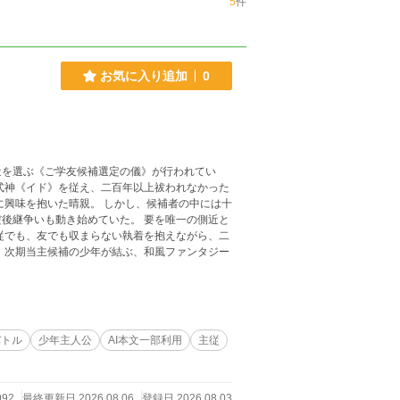
5
件
お気に入り追加
0
近を選ぶ《ご学友候補選定の儀》が行われてい
動き始めていた。 要を唯一の側近と
バトル
少年主人公
AI本文一部利用
主従
992
最終更新日 2026.08.06
登録日 2026.08.03