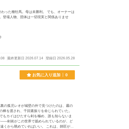
終わった種牡馬。母は未勝利。 でも、オーナーは
件
108
最終更新日 2026.07.14
登録日 2026.05.28
お気に入り追加
0
地裏の孤児レオが城壁の外で見つけたのは、霧の
の棒を渡され、千回素振りを命じられていた。
でもカイはひたすら剣を極め、誰も知らないま
だ——剣術がこの世界で舐められているのが、ど
遠くから眺めていればいい。 これは、師匠が名