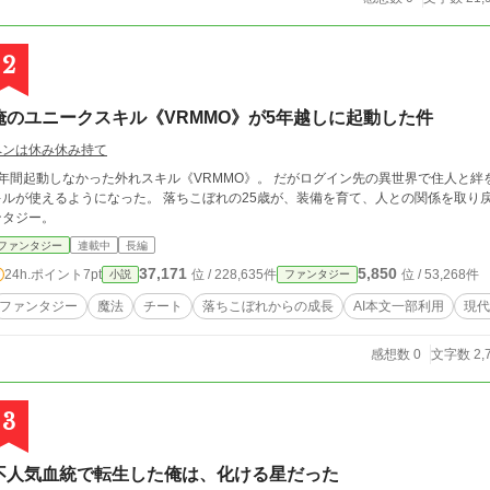
2
俺のユニークスキル《VRMMO》が5年越しに起動した件
ペンは休み休み持て
5年間起動しなかった外れスキル《VRMMO》。 だがログイン先の異世界で住人と絆
使えるようになった。 落ちこぼれの25歳が、装備を育て、人との関係を取り戻しながら成り上がっていく現代ダンジョンファ
ンタジー。
ファンタジー
連載中
長編
37,171
5,850
24h.ポイント
7pt
位 / 228,635件
位 / 53,268件
小説
ファンタジー
ファンタジー
魔法
チート
落ちこぼれからの成長
AI本文一部利用
現代
感想数 0
文字数 2,
3
不人気血統で転生した俺は、化ける星だった