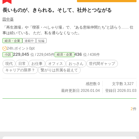
長いものが、きられる。そして、社外とつながる
田中葵
「再生酒場」や「喫茶・べしゃり場」で、 “ある意味仲間たち”と語らう…… 仕
事は続いている。 ただ、私を通らなくなった。
経済・企業
連載中
短編
24h.ポイント
0pt
229,045
436
位 / 229,045件
位 / 436件
小説
経済・企業
現代
日常
お仕事
オフィス
おっさん
世代間ギャップ
キャリアの限界？
繋がりは所属を超えて
感想数 0
文字数 3,327
最終更新日 2026.01.04
登録日 2026.01.03
2
件