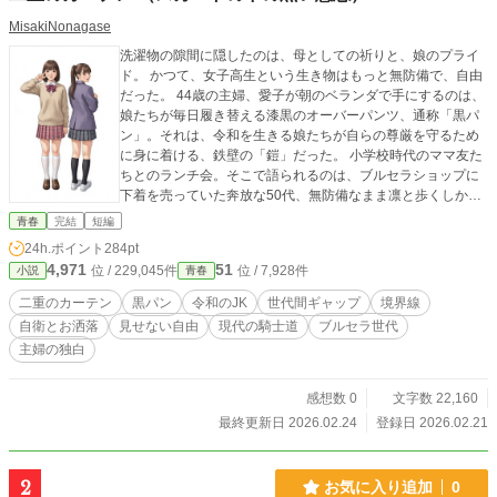
MisakiNonagase
洗濯物の隙間に隠したのは、母としての祈りと、娘のプライ
ド。 かつて、女子高生という生き物はもっと無防備で、自由
だった。 44歳の主婦、愛子が朝のベランダで手にするのは、
娘たちが毎日履き替える漆黒のオーバーパンツ、通称「黒パ
ン」。それは、令和を生きる娘たちが自らの尊厳を守るため
に身に着ける、鉄壁の「鎧」だった。 小学校時代のママ友た
ちとのランチ会。そこで語られるのは、ブルセラショップに
下着を売っていた奔放な50代、無防備なまま凛と歩くしかな
かった40代、そして「見せないこと」に命を懸ける10代の、
青春
完結
短編
あまりに深い断絶。さらには、階段で石像のように固まる
24h.ポイント
284pt
父、生徒の背後に立たないよう神経を削る教師……。 一枚の
4,971
51
位 / 229,045件
位 / 7,928件
小説
青春
黒い布を通して浮き彫りになる、現代社会の歪さと、その根
底にある不器用なまでの「優しさ」。 ベランダに干された黒
二重のカーテン
黒パン
令和のJK
世代間ギャップ
境界線
いカーテンの向こう側に、あなたは何を見ますか？
自衛とお洒落
見せない自由
現代の騎士道
ブルセラ世代
主婦の独白
感想数 0
文字数 22,160
最終更新日 2026.02.24
登録日 2026.02.21
2
お気に入り追加
0