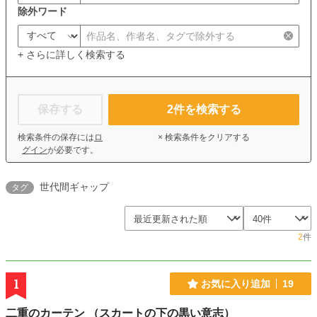
除外ワード
+ さらに詳しく検索する
保存する
2
件を検索する
検索条件の保存には
ロ
× 検索条件をクリアする
グイン
が必要です。
世代間ギャップ
タグ
2
件
1
お気に入り追加
19
二重のカーテン （スカートの下の黒い意志）