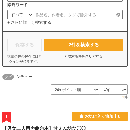
除外ワード
+ さらに詳しく検索する
保存する
2
件を検索する
検索条件の保存には
ロ
× 検索条件をクリアする
グイン
が必要です。
シチュー
タグ
2
件
1
お気に入り追加
0
【男女二人用声劇台本】甘えん坊な◯◯