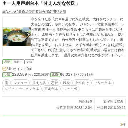
👨一人用声劇台本「甘えん坊な彼氏」
樹(いつき)@作品使用時は作者名明記必須
傘を忘れた彼氏に傘を届けに来た彼女。大好きなシチューに
大喜びの彼氏。冬向けの台本。 ジャンル：恋愛 所要時間：5
分前後 男性一人 ※効果音多め ◆こちらは声劇用台本になり
ます。 ⚠動画・音声投稿サイトにご使用になる場合⚠ ・使用
許可は不要ですが、自作発言や転載はもちろん禁止です。著
作権は放棄しておりません。必ず作者名の樹(いつき)を記載し
て下さい。(何度注意しても作者名の記載が無い場合には台本
使用を禁止します) ・語尾変更や方言などの多少のアレンジは
okですが、大幅なアレンジや台本の世界観をぶち壊すような
恋愛
連載中
短編
アレンジやエフェクトなどはご遠慮願います。 その他の詳細
24h.ポイント
0pt
は【作品を使用する際の注意点】をご覧下さい。
228,589
66,317
位 / 228,589件
位 / 66,317件
小説
恋愛
雨
シチュー
甘えん坊
恋愛
膝枕
女性向け
フリー台本
シチュエーション台本
声劇台本
シチュボ
感想数 0
文字数 1,058
最終更新日 2023.12.04
登録日 2018.09.11
2
件