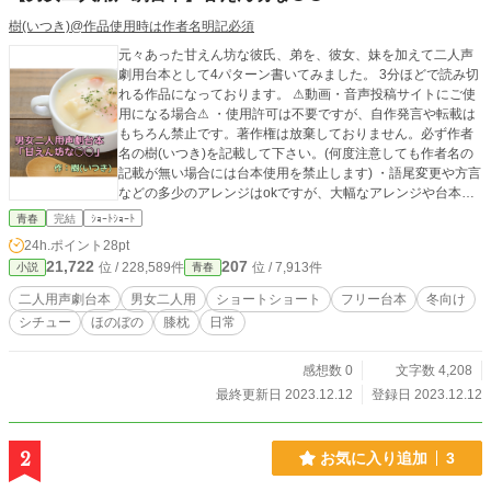
樹(いつき)@作品使用時は作者名明記必須
元々あった甘えん坊な彼氏、弟を、彼女、妹を加えて二人声
劇用台本として4パターン書いてみました。 3分ほどで読み切
れる作品になっております。 ⚠動画・音声投稿サイトにご使
用になる場合⚠ ・使用許可は不要ですが、自作発言や転載は
もちろん禁止です。著作権は放棄しておりません。必ず作者
名の樹(いつき)を記載して下さい。(何度注意しても作者名の
記載が無い場合には台本使用を禁止します) ・語尾変更や方言
などの多少のアレンジはokですが、大幅なアレンジや台本の
世界観をぶち壊すようなアレンジやエフェクトなどはご遠慮
青春
完結
ｼｮｰﾄｼｮｰﾄ
願います。 その他の詳細は【作品を使用する際の注意点】を
24h.ポイント
28pt
ご覧下さい。(近況ボードにも載せました)
21,722
207
位 / 228,589件
位 / 7,913件
小説
青春
二人用声劇台本
男女二人用
ショートショート
フリー台本
冬向け
シチュー
ほのぼの
膝枕
日常
感想数 0
文字数 4,208
最終更新日 2023.12.12
登録日 2023.12.12
2
お気に入り追加
3