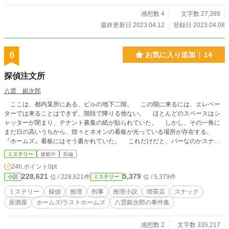
感想数 4
文字数 27,389
最終更新日 2023.04.12
登録日 2023.04.08
6
お気に入り追加
14
探偵注文所
八雲 銀次郎
ここは、都内某所にある、ビルの地下二階。 この階に来るには、エレベー
ターでは来ることはできず、階段で降りる他ない。 ほとんどのスペースはシ
ャッターが閉まり、テナント募集の紙が貼られていた。 しかし、その一角に
まだ日の高いうちから、煌々とネオンの看板が光っている場所が存在する。
『ホームズ』看板にはそう書かれていた。 これだけだと、バーなのかスナッ
クなのか、はたまた喫茶店なのかわからない。 もしかしたら、探偵事務所か
ミステリー
連載中
長編
も… 扉を開けるそのときまで、真実は閉ざされ続ける。 次話公開時間：毎週
24h.ポイント
0pt
水・金曜日朝9:00 本職都合のため、急遽予定が変更されたり、休載する場合も
228,621
5,379
位 / 228,621件
位 / 5,379件
小説
ミステリー
あります。 同時期連載中の『レトロな事件簿』と世界観を共有しています。
ミステリー
探偵
推理
刑事
推理小説
喫茶店
スナック
居酒屋
ホームズ/ラストホームズ
八雲銀次郎の事件集
感想数 2
文字数 335,217