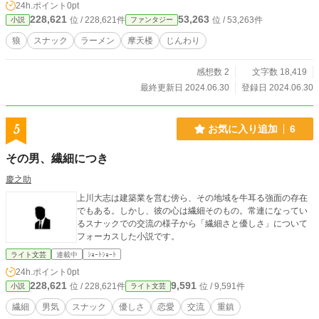
24h.ポイント
0pt
228,621
53,263
位 / 228,621件
位 / 53,263件
小説
ファンタジー
狼
スナック
ラーメン
摩天楼
じんわり
感想数 2
文字数 18,419
最終更新日 2024.06.30
登録日 2024.06.30
5
お気に入り追加
6
その男、繊細につき
慶之助
上川大志は建築業を営む傍ら、その地域を牛耳る強面の存在
でもある。しかし、彼の心は繊細そのもの。常連になってい
るスナックでの交流の様子から「繊細さと優しさ」について
フォーカスした小説です。
ライト文芸
連載中
ｼｮｰﾄｼｮｰﾄ
24h.ポイント
0pt
228,621
9,591
位 / 228,621件
位 / 9,591件
小説
ライト文芸
繊細
男気
スナック
優しさ
恋愛
交流
重鎮