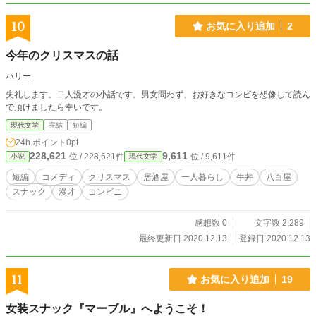
10
お気に入り追加
2
今年のクリスマスの話
ハリー
失礼します。二人漫才の小話です。男女問わず、お好きなコンビを想像して読ん
で頂けましたら幸いです。
現代文学
完結
短編
24h.ポイント
0pt
228,621
9,611
位 / 228,621件
位 / 9,611件
小説
現代文学
短編
コメディ
クリスマス
居酒屋
一人暮らし
牛丼
八百屋
スナック
漫才
コンビニ
感想数 0
文字数 2,289
最終更新日 2020.12.13
登録日 2020.12.13
11
お気に入り追加
19
女装スナック『マーブル』へようこそ！