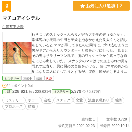
9
お気に入り追加
2
マチコアイシテル
白河甚平＠壺
行きつけのスナックへふらりと寄る大学生の豊（ゆたか）。
常連客の小児科の中田と子犬を抱きかかえた良太くんと話し
をしていると ママが帰ってきたのと同時に、滑り込むように
男がドアから入りカウンターへと腰をかけに行った。 見ると
その男はサラリーマン風で、胸のワイシャツから真っ赤な血
をにじみ出していた。 スナックのママはその血まみれの男を
恐れず近寄り、男に慰めの言葉をかける。 豊はママの身が心
配になり二人に近づこうとするが、突然、胸が灼けるような
痛みを感じ彼は床の上でのた打ち回る。 どうやら豊は血まみ
ミステリー
連載中
短編
R15
れの男と一心同体になってしまったらしい。 さっきまでカウ
24h.ポイント
0pt
ンターにいた男はいつのまにやら消えてしまっていた・・・
228,621
5,379
位 / 228,621件
位 / 5,379件
小説
ミステリー
ミステリー
ホラー
会社
スナック
恋愛
流血表現あり
感動
プロポーズ
結婚
感想数 1
文字数 3,728
最終更新日 2021.02.23
登録日 2020.10.14