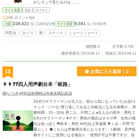
かしそこで見たものは……。
ライト文芸
完結
ｼｮｰﾄｼｮｰﾄ
24h.ポイント
0pt
228,621
9,591
位 / 228,621件
位 / 9,591件
小説
ライト文芸
同窓会
タバコ
酒
スナック
ショートショート
感想数 0
文字数 3,705
最終更新日 2019.08.11
登録日 2019.08.11
13
お気に入り追加
2
👨👨❓️❓️四人用声劇台本「岐路」
樹(いつき)@作品使用時は作者名明記必須
24才のサラリーマンが主人公。前から気になっていたお店(ス
ナック・バー)に寄り道してみると分岐点になる出来事が… 所
要時間：15～20分 男二人、不問二人 ♠️主人公の田中：男性 2
4才のサラリーマン ♥️ママ：男性の場合はオカマ声、女性の場
合は色っぽく ☘️鈴木：男性 40代以上常連客 🔶くみ：不問 可
愛らしく ◆こちらは声劇用台本になります。 ⚠動画・音声投
稿サイトにご使用になる場合⚠ ・使用許可は不要ですが、自