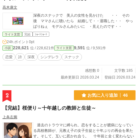
高木康文
深夜のスナックで 美人の女性を見かけた ・・ その
後 ママさんに聴いたら 結婚して・・退職した・・ やっ
ぱりねぇ モデルさんみたいに ・見えたのです・・
ライト文芸
完結
ｼｮｰﾄｼｮｰﾄ
24h.ポイント
0pt
228,621
9,591
位 / 228,621件
位 / 9,591件
小説
ライト文芸
恋愛
詩
深夜
シンデレラ
スナック
感想数 0
文字数 185
最終更新日 2026.03.24
登録日 2026.03.24
2
お気に入り追加
46
【完結】桜便り～十年越しの教師と生徒～
上条左腕
過去のトラウマに縛られ、恋をすることが臆病になってい
る高校教師が、元教え子の女子生徒と十年ぶりの再会を果た
す。そして、互いに惹かれ合う。 十年前と全く変わらない