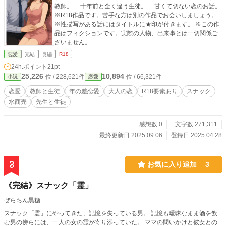
教師。 十年前と全く違う生徒。 甘くて切ない恋のお話。
※R18作品です。苦手な方は別の作品でお会いしましょう。
※性描写がある話にはタイトルに★印が付きます。 ※この作
品はフィクションです。実際の人物、出来事とは一切関係ご
ざいません。
恋愛
完結
長編
R18
24h.ポイント
21pt
25,226
10,894
位 / 228,621件
位 / 66,321件
小説
恋愛
恋愛
教師と生徒
年の差恋愛
大人の恋
R18要素あり
スナック
水商売
先生と生徒
感想数 0
文字数 271,311
最終更新日 2025.09.06
登録日 2025.04.28
3
お気に入り追加
3
《完結》スナック「霊」
ぜらちん黒糖
スナック「霊」にやってきた、記憶を失っている男。 記憶も曖昧なまま酒を飲
む男の傍らには、一人の女の霊が寄り添っていた。 ママの問いかけと彼女との