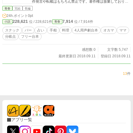
作発言や転載はもちろん禁止です。著作権は放棄しておりま
せん。必ず作者名の樹(いつき)を記載して下さい。(何度注意
青春
完結
長編
しても作者名の記載が無い場合には台本使用を禁止します) ・
24h.ポイント
0pt
語尾変更や方言などの多少のアレンジはokですが、大幅なア
228,621
7,914
位 / 228,621件
位 / 7,914件
小説
青春
レンジや台本の世界観をぶち壊すようなアレンジやエフェク
トなどはご遠慮願います。 ※こちらの作品は男女入れ替えN
スナック
バー
占い
手相
料理
4人用声劇台本
オカマ
ママ
Gとなりますのでご注意ください。 その他の詳細は【作品を
分岐点
フリー台本
使用する際の注意点】をご覧下さい
感想数 0
文字数 5,747
最終更新日 2018.09.11
登録日 2018.09.11
13
件
アプリ一覧