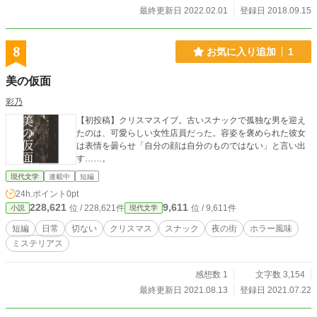
最終更新日 2022.02.01
登録日 2018.09.15
8
お気に入り追加
1
美の仮面
彩乃
【初投稿】クリスマスイブ。古いスナックで孤独な男を迎え
たのは、可愛らしい女性店員だった。容姿を褒められた彼女
は表情を曇らせ「自分の顔は自分のものではない」と言い出
す……。
現代文学
連載中
短編
24h.ポイント
0pt
228,621
9,611
位 / 228,621件
位 / 9,611件
小説
現代文学
短編
日常
切ない
クリスマス
スナック
夜の街
ホラー風味
ミステリアス
感想数 1
文字数 3,154
最終更新日 2021.08.13
登録日 2021.07.22