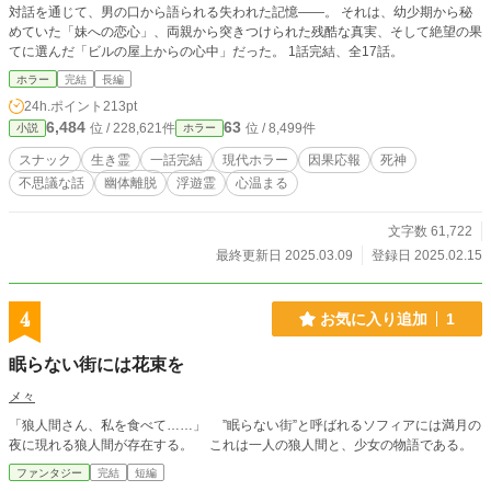
対話を通じて、男の口から語られる失われた記憶――。 それは、幼少期から秘
めていた「妹への恋心」、両親から突きつけられた残酷な真実、そして絶望の果
ホラー
完結
長編
24h.ポイント
213pt
6,484
63
位 / 228,621件
位 / 8,499件
小説
ホラー
スナック
生き霊
一話完結
現代ホラー
因果応報
死神
不思議な話
幽体離脱
浮遊霊
心温まる
文字数 61,722
最終更新日 2025.03.09
登録日 2025.02.15
4
お気に入り追加
1
眠らない街には花束を
メ々
「狼人間さん、私を食べて……」 ”眠らない街”と呼ばれるソフィアには満月の
夜に現れる狼人間が存在する。 これは一人の狼人間と、少女の物語である。
ファンタジー
完結
短編