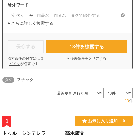
除外ワード
+ さらに詳しく検索する
保存する
13
件を検索する
検索条件の保存には
ロ
× 検索条件をクリアする
グイン
が必要です。
スナック
タグ
13
件
1
お気に入り追加
0
トゥルーシンデレラ 高木康文