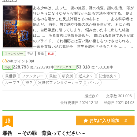
かひけつ
ある少年は、抗った。 謎の施設。謎の検査。謎の生活。 頭が
狂いそうになりながらも施設から出る方法を模索する。 使え
るものを活かした反抗計画とその結末は……。 ある科学者は
悩んだ。 時折、無力感や後悔の念が身を焦がす。 利口が故
に、自己嫌悪に陥ってしまう。 悩みぬいた末に出した結論
は……。 ある貴族は覚悟を決めた。 貴ばれる血族であるが故
のプライド、 それ相応とは言い難い重しをつけさせられる。
一家を背負い込む覚悟を、世界を調和させることを……。 あ
るモノは、嘆いた。 自由にはなれない……。 そう思わせる
ファンタジー
完結
長編
R15
程、管理されてしまった世界。 ここには情すら……ないのか
24h.ポイント
0pt
もしれない……。 諦めかけていた、でも、希望が見えた気が
228,793
53,318
位 / 228,793件
位 / 53,318件
小説
ファンタジー
した……。 その希望は現状を打開し、解放してくれるのだろ
うか？
異世界
ファンタジー
異能
研究所
近未来？
記憶喪失？
ループ？
神？
次世代ファンタジーカップ
バトル
感想数 0
文字数 301,006
最終更新日 2024.12.15
登録日 2021.04.03
13
お気に入り追加
2
罪咎 ～その罪 背負ってください～