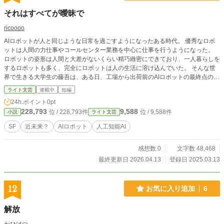
それはすべてが曖昧で
ricoooo
AIロボットが人と同じような日常を過ごすようになったある時代。 優秀なロボ
ットは人間の力仕事やコールセンター業務を中心に仕事を行うようになった。
ロボットの姿形は人間と大差がないくらい精巧緻密にできており、一人暮らしを
するロボットも多く、完全にロボットは人の生活に溶け込んでいた。 そんな世
界で生きる大学生の藤吾は、ある日、工場から出荷前のAIロボットの最終点のバ
イトをしないかと誘われるが、なぜかAIロボットのお世話係に任命され………？
ライト文芸
連載中
短編
24h.ポイント
0pt
228,793
9,588
位 / 228,793件
位 / 9,588件
小説
ライト文芸
SF
近未来？
AIロボット
人工知能AI
感想数 0
文字数 48,468
最終更新日 2026.04.13
登録日 2025.03.13
12
お気に入り追加
6
解放