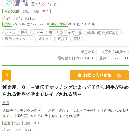
意くださいませ。
キャラ文芸
完結
長編
R15
24h.ポイント
21pt
25,386
268
位 / 228,793件
位 / 5,635件
小説
キャラ文芸
バトル
現代
ホビー
男主人公
会話主体
軽度の恋愛描写あり
現代ファンタジー
近未来？
高校生
完結
感想数 0
文字数 186,644
最終更新日 2022.04.16
登録日 2022.03.11
4
お気に入り追加
31
運命度、０ ～遺伝子マッチングによって子作り相手が決め
られる世界で孕ませレイプされる話～
空月
遺伝子マッチング適性率――通称〈運命度〉によって子作り相手が決められる世
界で、〈運命度〉０の男に孕ませレイプされる話。
恋愛
完結
短編
R18
24h.ポイント
21pt