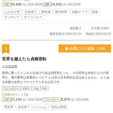
25,386
10,932
位 / 228,793件
位 / 66,374件
小説
恋愛
ふんわりSF
近未来？
運命度
催淫効果
強姦/レイプ
執着
ヤンデレ？
サイコパス？
感想数 0
文字数 4,083
最終更新日 2024.03.03
登録日 2024.03.03
5
お気に入り追加
254
世界を越えたら貞操逆転
トモ治太郎
愛車に乗ってトンネルを抜けた先は別世界だった。 その世界は女性だらけの世
界だ。俺の愛車は骨董品レベル？ とは言え近未来的な話はありません。 よくあ
る多数の女性とイチャイチャするお話です。
ファンタジー
連載中
長編
R18
24h.ポイント
7pt
37,143
5,870
位 / 228,793件
位 / 53,318件
小説
ファンタジー
異世界
近未来？
ハーレム
女性は有能