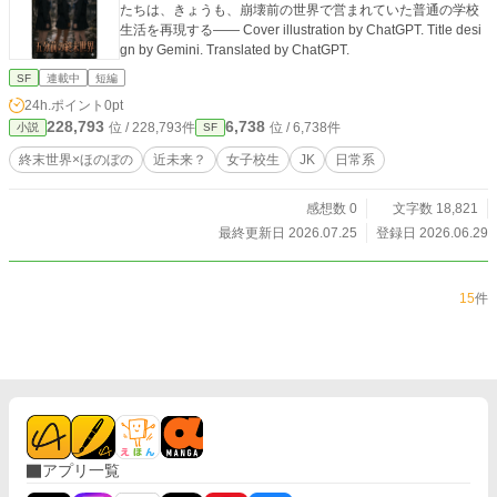
たちは、きょうも、崩壊前の世界で営まれていた普通の学校
生活を再現する―― Cover illustration by ChatGPT. Title desi
gn by Gemini. Translated by ChatGPT.
SF
連載中
短編
24h.ポイント
0pt
228,793
6,738
位 / 228,793件
位 / 6,738件
小説
SF
終末世界×ほのぼの
近未来？
女子校生
JK
日常系
感想数 0
文字数 18,821
最終更新日 2026.07.25
登録日 2026.06.29
15
件
アプリ一覧