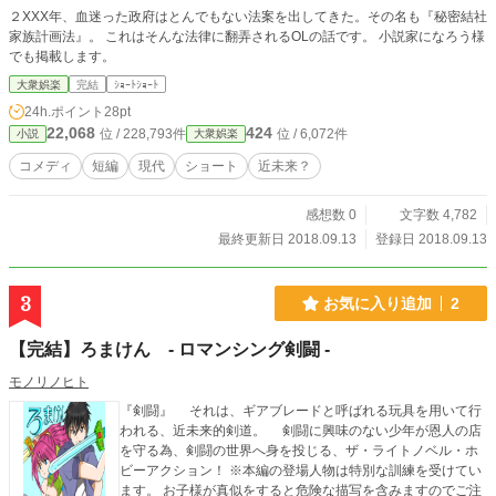
２XXX年、血迷った政府はとんでもない法案を出してきた。その名も『秘密結社
家族計画法』。 これはそんな法律に翻弄されるOLの話です。 小説家になろう様
でも掲載します。
大衆娯楽
完結
ｼｮｰﾄｼｮｰﾄ
24h.ポイント
28pt
22,068
424
位 / 228,793件
位 / 6,072件
小説
大衆娯楽
コメディ
短編
現代
ショート
近未来？
感想数 0
文字数 4,782
最終更新日 2018.09.13
登録日 2018.09.13
3
お気に入り追加
2
【完結】ろまけん - ロマンシング剣闘 -
モノリノヒト
『剣闘』 それは、ギアブレードと呼ばれる玩具を用いて行
われる、近未来的剣道。 剣闘に興味のない少年が恩人の店
を守る為、剣闘の世界へ身を投じる、ザ・ライトノベル・ホ
ビーアクション！ ※本編の登場人物は特別な訓練を受けてい
ます。 お子様が真似をすると危険な描写を含みますのでご注