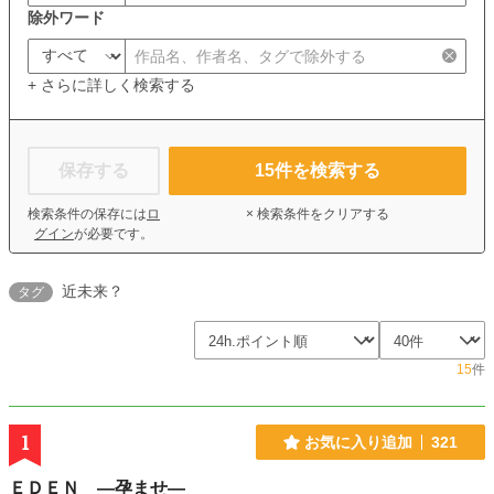
除外ワード
+ さらに詳しく検索する
保存する
15
件を検索する
検索条件の保存には
ロ
× 検索条件をクリアする
グイン
が必要です。
近未来？
タグ
15
件
1
お気に入り追加
321
ＥＤＥＮ ―孕ませ―