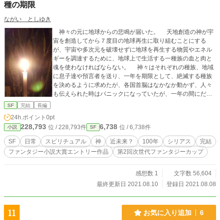
種の期限
ながい としゆき
神々の元に地球からの悲鳴が届いた。 天地創造の神が宇
宙を創造してから７度目の地球再生に取り組むことにする
が、宇宙や多次元を破壊せずに地球を再生する物質やエネル
ギーを調達するために、地球上で生活する一種族の血と肉と
魂を使わなければならない。 神々はそれぞれの種族、地域
に息子達や預言者を送り、一年を期限として、絶滅する種族
を決めるように求めたが、各国首脳はなかなか動かず、人々
も伝えられた時はパニックになっていたが、一年の間にだん
だんと忘れ去ってしまった。 そして一年後、天地創造の神
SF
完結
長編
が現れ、絶滅する種族をすべての種族に伝えたが・・・。
24h.ポイント
0pt
228,793
6,738
位 / 228,793件
位 / 6,738件
小説
SF
SF
日常
スピリチュアル
神
近未来？
100年
シリアス
完結
ファンタジー小説大賞エントリー作品
第2回次世代ファンタジーカップ
感想数 1
文字数 56,604
最終更新日 2021.08.10
登録日 2021.08.08
11
お気に入り追加
6