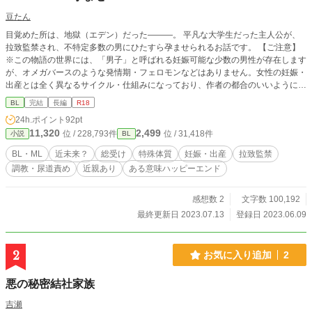
豆たん
目覚めた所は、地獄（エデン）だった―――。 平凡な大学生だった主人公が、
拉致監禁され、不特定多数の男にひたすら孕ませられるお話です。 【ご注意】
※この物語の世界には、「男子」と呼ばれる妊娠可能な少数の男性が存在します
が、オメガバースのような発情期・フェロモンなどはありません。女性の妊娠・
出産とは全く異なるサイクル・仕組みになっており、作者の都合のいいように作
られた独自の世界観による、倫理観ゼロのフィクションです。その点ご了承の上
BL
完結
長編
R18
お読み下さい。 ※近親・出産シーンあり。女性蔑視のような発言が出る箇所が
24h.ポイント
92pt
あります。気になる方はお読みにならないことをお勧め致します。 ※前半はほ
11,320
2,499
位 / 228,793件
位 / 31,418件
小説
BL
とんどがエロシーンです。
BL・ML
近未来？
総受け
特殊体質
妊娠・出産
拉致監禁
調教・尿道責め
近親あり
ある意味ハッピーエンド
感想数 2
文字数 100,192
最終更新日 2023.07.13
登録日 2023.06.09
2
お気に入り追加
2
悪の秘密結社家族
吉瀬