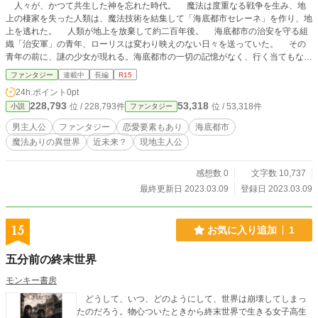
人々が、かつて共生した神を忘れた時代。 魔法は度重なる戦争を生み、地
上の棲家を失った人類は、魔法技術を結集して「海底都市セレーネ」を作り、地
上を逃れた。 人類が地上を放棄して約二百年後。 海底都市の治安を守る組
織「治安軍」の青年、ローリスは変わり映えのない日々を送っていた。 その
青年の前に、謎の少女が現れる。海底都市の一切の記憶がなく、行く当てもない
彼女を、ローリスは家に住まわせることにした。 謎の少女は、次第に彼の日
ファンタジー
連載中
長編
R15
常を変えていくーー ※プロットは最後まで作成済みです。最後まで完結させ
24h.ポイント
0pt
ますのでお付き合い頂けると嬉しいです。 ※プロローグは飛ばしても影響は
228,793
53,318
位 / 228,793件
位 / 53,318件
小説
ファンタジー
ありません。
男主人公
ファンタジー
恋愛要素もあり
海底都市
魔法ありの異世界
近未来？
現地主人公
感想数 0
文字数 10,737
最終更新日 2023.03.09
登録日 2023.03.09
15
お気に入り追加
1
五分前の終末世界
モンキー書房
どうして、いつ、どのようにして、世界は崩壊してしまっ
たのだろう。物心ついたときから終末世界で生きる女子高生