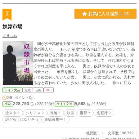
7
お気に入り追加
13
奴隷市場
北きつね
国が少子高齢化対策の目玉として打ち出した政策が奴隷制
度の導入だ。 狂った制度である事は間違いないのだが、高
齢者が自分を介護させる為に、奴隷を購入する。奴隷も、介
護が終われば開放される事になる。そして、住む場所やうま
くすれば財産も手に入る。 男は、奴隷市場で１人の少女と
出会った。 家族を無くし、親戚からは疎まれて、学校では
いじめに有っていた少女。 男は、少女に惹かれる。入札す
るなと言われていた、少女に男は入札した。 徐々に明らか
になっていく、二人の因果。そして、その先に待ち受けてい
ライト文芸
完結
長編
R15
た事とは・・・。 二人が得た物は、そして失った物は？
24h.ポイント
0pt
228,793
9,588
位 / 228,793件
位 / 9,588件
小説
ライト文芸
近未来？
シリアス？
長編？
奴隷
復讐？
逃避行？
謎だらけになりそう
表紙募集中！
感想数 1
文字数 196,762