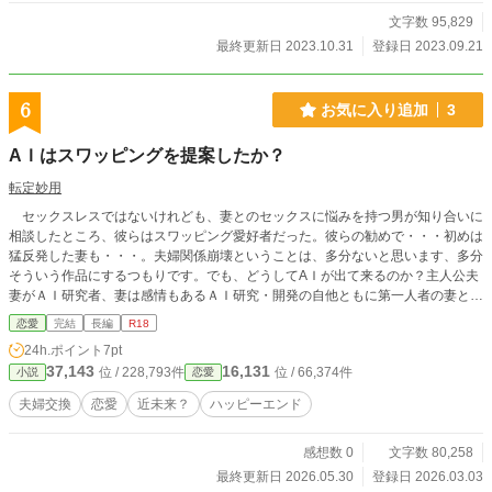
文字数 95,829
最終更新日 2023.10.31
登録日 2023.09.21
6
お気に入り追加
3
AＩはスワッピングを提案したか？
転定妙用
セックスレスではないけれども、妻とのセックスに悩みを持つ男が知り合いに
相談したところ、彼らはスワッピング愛好者だった。彼らの勧めで・・・初めは
猛反発した妻も・・・。夫婦関係崩壊ということは、多分ないと思います、多分
そういう作品にするつもりです。でも、どうしてAＩが出て来るのか？主人公夫
妻がＡＩ研究者、妻は感情もあるＡＩ研究・開発の自他ともに第一人者の妻とそ
れに比べると地味で、妻やその関係者からは下に見られる夫は、ＡＩのカウンセ
恋愛
完結
長編
R18
ラー、お悩み相談で、感情のあるＡＩそのものが悩みを持つということで、活況
24h.ポイント
7pt
を呈していて、妻はそれに複雑な感情をもっていて・・・という背景にしている
37,143
16,131
位 / 228,793件
位 / 66,374件
小説
恋愛
からです。
夫婦交換
恋愛
近未来？
ハッピーエンド
感想数 0
文字数 80,258
最終更新日 2026.05.30
登録日 2026.03.03