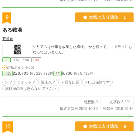
9
お気に入り追加
1
ある戦場
荒谷創
シリアスは仕事を放棄した模様。 かと言って、コメディにも
なってはいません。
SF
完結
短編
R15
24h.ポイント
0pt
228,793
6,738
位 / 228,793件
位 / 6,738件
小説
SF
SF?
ロボット？
近未来？
下品な口調
R15は保険です
本格派の方は怒らないで下さい
感想数 0
文字数 6,391
最終更新日 2019.10.30
登録日 2019.10.30
10
お気に入り追加
6