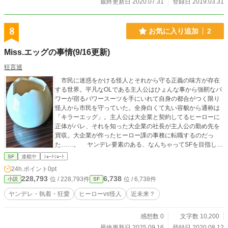
最終更新日 2020.07.31
登録日 2019.03.31
8
お気に入り追加
2
Miss.エッグの事情(9/16更新)
狂言巡
市民に迷惑をかける怪人とそれから守る正義の味方が存在
する世界。平凡なOLである主人公はひょんな事から強靭なパ
ワーが宿るパワースーツを手にいれて自身の都合がつく限り
怪人から市民を守っていた。全身白くて丸い容貌から通称は
「キラーエッグ」。主人公は大企業と契約してるヒーローに
正体がバレ、それを知った大企業の社長が主人公の勤め先を
買収。大企業が作ったヒーロー課の事務に転職するのだっ
た……。 ヤンデレ要素のある、なんちゃってSFを目指しま
す。
SF
連載中
ｼｮｰﾄｼｮｰﾄ
24h.ポイント
0pt
228,793
6,738
位 / 228,793件
位 / 6,738件
小説
SF
ヤンデレ・執着・狂愛
ヒーローvs怪人
近未来？
感想数 0
文字数 10,200
最終更新日 2025.09.16
登録日 2020.08.12