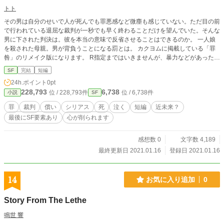
トト
その男は自分のせいで人が死んでも罪悪感など微塵も感じていない。ただ目の前
で行われている退屈な裁判が一秒でも早く終わることだけを望んでいた。そんな
男に下された判決は。彼を本当の意味で反省させることはできるのか。 一人娘
を殺された母親。男が背負うことになる罰とは。 カクヨムに掲載している「罪
咎」のリメイク版になります。 R指定まではいきませんが、暴力などがあったこ
とをにおわせる描写があります。
SF
完結
短編
24h.ポイント
0pt
228,793
6,738
位 / 228,793件
位 / 6,738件
小説
SF
罪
裁判
償い
シリアス
死
泣く
短編
近未来？
最後にSF要素あり
心が削られます
感想数 0
文字数 4,189
最終更新日 2021.01.16
登録日 2021.01.16
14
お気に入り追加
0
Story From The Lethe
鳴世 響