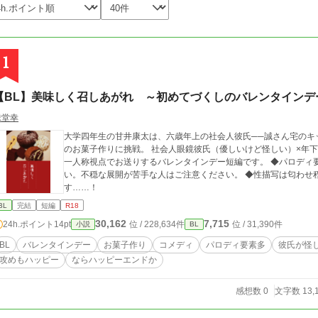
1
【BL】美味しく召しあがれ ～初めてづくしのバレンタインデ
縁堂幸
大学四年生の甘井康太は、六歳年上の社会人彼氏──誠さん宅のキ
のお菓子作りに挑戦。 社会人眼鏡彼氏（優しいけど怪しい）×年下ちょっとアホうっかり大学生 何事も甘い受けの
一人称視点でお送りするバレンタインデー短編です。 ◆パロディ要素多し ◆9割9分コメディですが彼氏が怪し
い。不穏な展開が苦手な人はご注意ください。 ◆性描写は匂わせ程
す……！
BL
完結
短編
R18
30,162
7,715
24h.ポイント
14pt
位 / 228,634件
位 / 31,390件
小説
BL
BL
バレンタインデー
お菓子作り
コメディ
パロディ要素多
彼氏が怪
攻めもハッピー
ならハッピーエンドか
感想数 0
文字数 13,