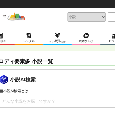
Web
稿漫画
レンタル
絵本ひろば
ビジ
コンテンツ大賞
ロディ要素多 小説一覧
小説AI検索
小説AI検索とは