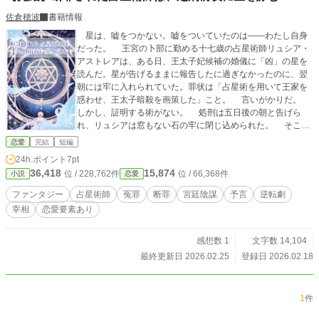
佐倉穂波
書籍情報
星は、嘘をつかない。嘘をついていたのは——わたし自身
だった。 王宮の卜部に勤める十七歳の占星術師リュシア・
アストレアは、ある日、王太子妃候補の婚儀に「凶」の星を
読んだ。星が告げるままに報告したに過ぎなかったのに、翌
朝には牢に入れられていた。罪状は「占星術を用いて王家を
惑わせ、王太子暗殺を画策した」こと。 言いがかりだ。
しかし、証明する術がない。 処刑は五日後の朝と告げら
れ、リュシアは窓もない石の牢に閉じ込められた。 そこで
彼女は気づいてしまう。占いが外れ続けていた本当の理由
恋愛
完結
短編
に。 道具も星図もない暗闇の中で、生まれて初めて、星の
24h.ポイント
7pt
声を正しく聞いた。 瞼の裏に広がる夜空が、告げる。
36,418
15,874
位 / 228,762件
位 / 66,368件
小説
恋愛
【王太子が、明後日の夜に殺される】 処刑前夜に視た予言
を、誰が信じるというのか。それでも、若き宰相クラウス・
ファンタジー
占星術師
冤罪
断罪
宮廷陰謀
予言
逆転劇
ベルシュタインは深夜の牢へ足を運び、断罪された少女の言
宰相
恋愛要素あり
葉に耳を傾けた。 二人の出会いは、運命をどう変えていく
のかーー。
感想数 1
文字数 14,104
最終更新日 2026.02.25
登録日 2026.02.18
1
件