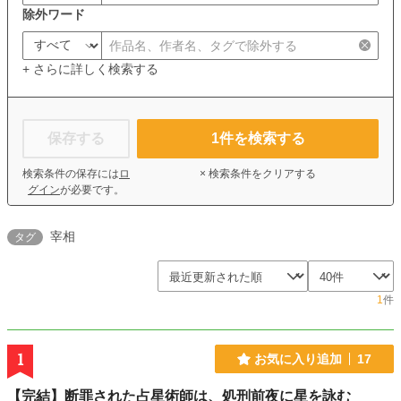
除外ワード
+ さらに詳しく検索する
保存する
1
件を検索する
検索条件の保存には
ロ
× 検索条件をクリアする
グイン
が必要です。
宰相
タグ
1
件
1
お気に入り追加
17
【完結】断罪された占星術師は、処刑前夜に星を詠む