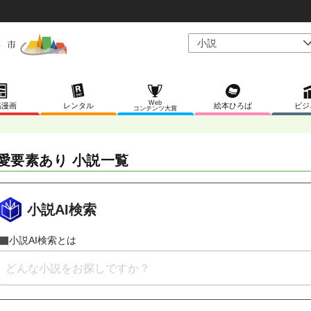
Web
稿漫画
レンタル
絵本ひろば
ビジ
コンテンツ大賞
愛要素あり 小説一覧
小説AI検索
小説AI検索とは