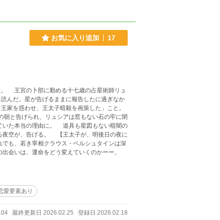
お気に入り追加
17
師リュ
を読んだ。星が告げるままに報告したに過ぎなか
て王家を惑わせ、王太子暗殺を画策した」こと。
の朝と告げられ、リュシアは窓もない石の牢に閉
【王太子が、明後日の夜に
び、断罪された少女の言葉に耳を傾けた。 二人の出会いは、運命をどう変えていくのかーー。
恋愛要素あり
104
最終更新日 2026.02.25
登録日 2026.02.18