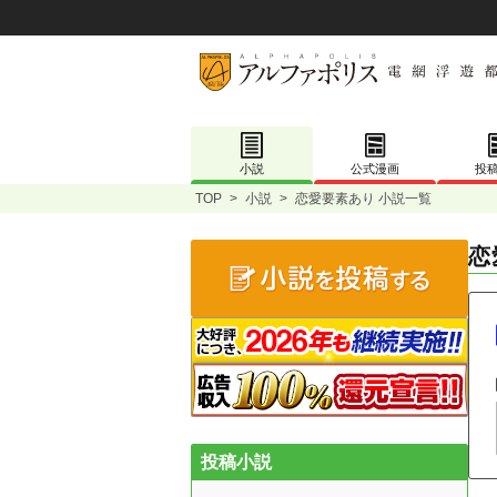
小説
公式漫画
投
TOP
>
小説
>
恋愛要素あり 小説一覧
恋
投稿小説