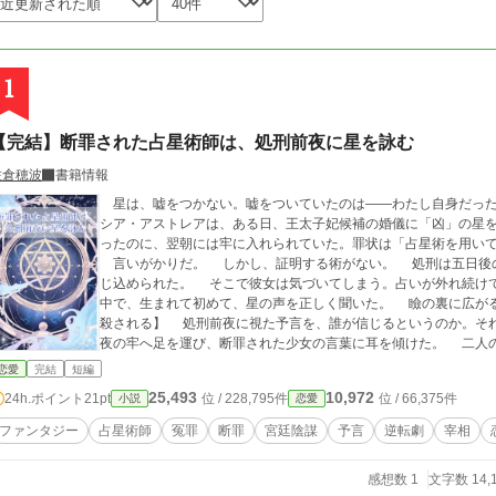
1
【完結】断罪された占星術師は、処刑前夜に星を詠む
佐倉穂波
書籍情報
星は、嘘をつかない。嘘をついていたのは——わたし自身だった。 王宮の卜部に勤める十七歳の占星術
シア・アストレアは、ある日、王太子妃候補の婚儀に「凶」の星
ったのに、翌朝には牢に入れられていた。罪状は「占星術を用い
言いがかりだ。 しかし、証明する術がない。 処刑は五日後
じ込められた。 そこで彼女は気づいてしまう。占いが外れ続けていた本当の理由に。 道具も星図もない暗闇の
中で、生まれて初めて、星の声を正しく聞いた。 瞼の裏に広がる夜空が、告げる。 
殺される】 処刑前夜に視た予言を、誰が信じるというのか。それでも、若き宰相クラウス・ベルシュタインは深
夜の牢へ足を運
恋愛
完結
短編
25,493
10,972
24h.ポイント
21pt
位 / 228,795件
位 / 66,375件
小説
恋愛
ファンタジー
占星術師
冤罪
断罪
宮廷陰謀
予言
逆転劇
宰相
感想数 1
文字数 14,