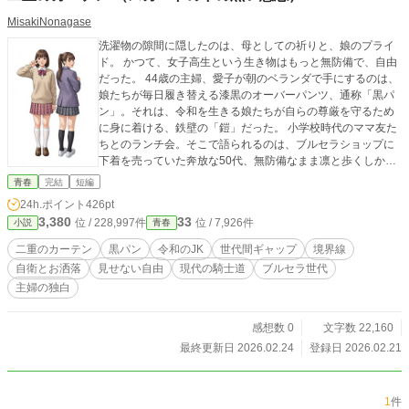
MisakiNonagase
洗濯物の隙間に隠したのは、母としての祈りと、娘のプライ
ド。 かつて、女子高生という生き物はもっと無防備で、自由
だった。 44歳の主婦、愛子が朝のベランダで手にするのは、
娘たちが毎日履き替える漆黒のオーバーパンツ、通称「黒パ
ン」。それは、令和を生きる娘たちが自らの尊厳を守るため
に身に着ける、鉄壁の「鎧」だった。 小学校時代のママ友た
ちとのランチ会。そこで語られるのは、ブルセラショップに
下着を売っていた奔放な50代、無防備なまま凛と歩くしかな
かった40代、そして「見せないこと」に命を懸ける10代の、
青春
完結
短編
あまりに深い断絶。さらには、階段で石像のように固まる
24h.ポイント
426pt
父、生徒の背後に立たないよう神経を削る教師……。 一枚の
3,380
33
位 / 228,997件
位 / 7,926件
小説
青春
黒い布を通して浮き彫りになる、現代社会の歪さと、その根
底にある不器用なまでの「優しさ」。 ベランダに干された黒
二重のカーテン
黒パン
令和のJK
世代間ギャップ
境界線
いカーテンの向こう側に、あなたは何を見ますか？
自衛とお洒落
見せない自由
現代の騎士道
ブルセラ世代
主婦の独白
感想数 0
文字数 22,160
最終更新日 2026.02.24
登録日 2026.02.21
1
件