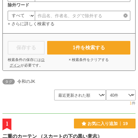
除外ワード
+ さらに詳しく検索する
保存する
1
件を検索する
検索条件の保存には
ロ
× 検索条件をクリアする
グイン
が必要です。
令和のJK
タグ
1
件
1
お気に入り追加
19
二重のカーテン （スカートの下の黒い意志）