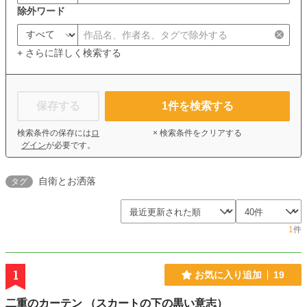
除外ワード
+ さらに詳しく検索する
保存する
1
件を検索する
検索条件の保存には
ロ
× 検索条件をクリアする
グイン
が必要です。
自衛とお洒落
タグ
1
件
1
お気に入り追加
19
二重のカーテン （スカートの下の黒い意志）