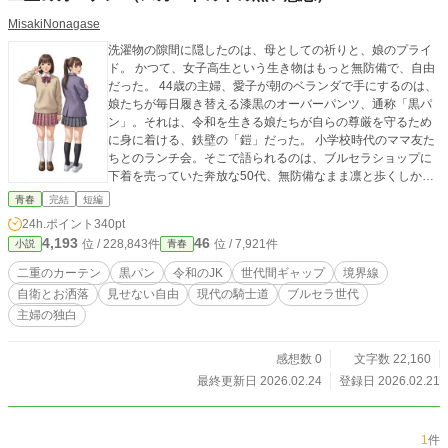
MisakiNonagase
洗濯物の隙間に隠したのは、母としての祈りと、娘のプライ
ド。 かつて、女子高生という生き物はもっと無防備で、自由
だった。 44歳の主婦、愛子が朝のベランダで手にするのは、
娘たちが毎日履き替える漆黒のオーバーパンツ、通称「黒パ
ン」。それは、令和を生きる娘たちが自らの尊厳を守るため
に身に着ける、鉄壁の「鎧」だった。 小学校時代のママ友た
ちとのランチ会。そこで語られるのは、ブルセラショップに
下着を売っていた奔放な50代、無防備なまま凛と歩くしかな
かった40代、そして「見せないこと」に命を懸ける10代の、
青春
完結
短編
あまりに深い断絶。さらには、階段で石像のように固まる
24h.ポイント
340pt
父、生徒の背後に立たないよう神経を削る教師……。 一枚の
4,193
46
位 / 228,843件
位 / 7,921件
小説
青春
黒い布を通して浮き彫りになる、現代社会の歪さと、その根
底にある不器用なまでの「優しさ」。 ベランダに干された黒
二重のカーテン
黒パン
令和のJK
世代間ギャップ
境界線
いカーテンの向こう側に、あなたは何を見ますか？
自衛とお洒落
見せない自由
現代の騎士道
ブルセラ世代
主婦の独白
感想数 0
文字数 22,160
最終更新日 2026.02.24
登録日 2026.02.21
1
件