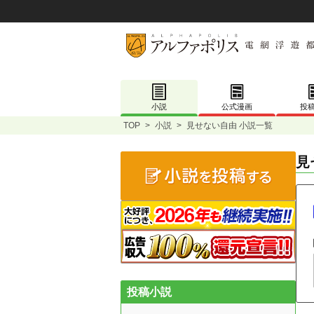
小説
公式漫画
投
TOP
>
小説
>
見せない自由 小説一覧
見
投稿小説