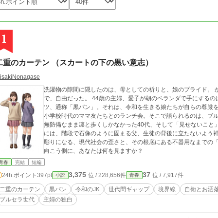
1
二重のカーテン （スカートの下の黒い意志）
isakiNonagase
洗濯物の隙間に隠したのは、母としての祈りと、娘のプライド。 かつて、女子高生という生き物はもっと無防備
で、自由だった。 44歳の主婦、愛子が朝のベランダで手にする
ツ、通称「黒パン」。それは、令和を生きる娘たちが自らの尊厳
小学校時代のママ友たちとのランチ会。そこで語られるのは、ブル
無防備なまま凛と歩くしかなかった40代、そして「見せないこと
には、階段で石像のように固まる父、生徒の背後に立たないよう神経を削る教師……。
彫りになる、現代社会の歪さと、その根底にある不器用なまでの「
向こう側に、あなたは何を見ますか？
青春
完結
短編
3,375
37
24h.ポイント
397pt
位 / 228,656件
位 / 7,917件
小説
青春
二重のカーテン
黒パン
令和のJK
世代間ギャップ
境界線
自衛とお洒
ブルセラ世代
主婦の独白