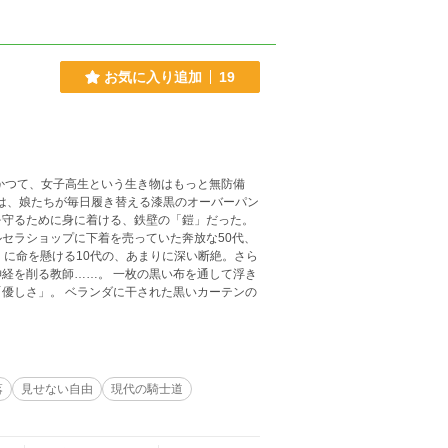
お気に入り追加
19
のは、娘たちが毎日履き替える漆黒のオーバーパン
を守るために身に着ける、鉄壁の「鎧」だった。
セラショップに下着を売っていた奔放な50代、
」に命を懸ける10代の、あまりに深い断絶。さら
 一枚の黒い布を通して浮き
優しさ」。 ベランダに干された黒いカーテンの
落
見せない自由
現代の騎士道