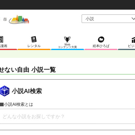
Web
稿漫画
レンタル
絵本ひろば
ビジ
コンテンツ大賞
せない自由 小説一覧
小説AI検索
小説AI検索とは