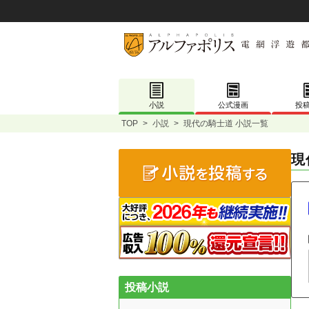
小説
公式漫画
投
TOP
>
小説
>
現代の騎士道 小説一覧
現
投稿小説