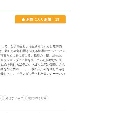
お気に入り追加
19
のは、娘たちが毎日履き替える漆黒のオーバーパン
を守るために身に着ける、鉄壁の「鎧」だった。
セラショップに下着を売っていた奔放な50代、
」に命を懸ける10代の、あまりに深い断絶。さら
 一枚の黒い布を通して浮き
優しさ」。 ベランダに干された黒いカーテンの
落
見せない自由
現代の騎士道