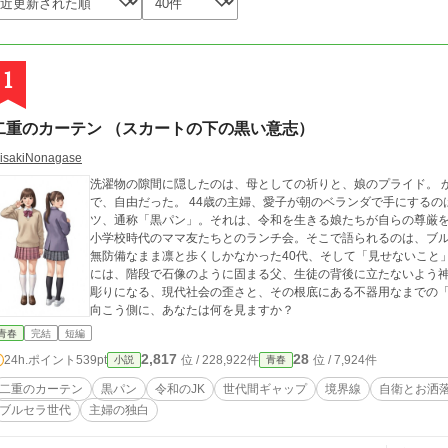
1
二重のカーテン （スカートの下の黒い意志）
isakiNonagase
洗濯物の隙間に隠したのは、母としての祈りと、娘のプライド。 かつて、女子高生という生き物はもっと無防備
で、自由だった。 44歳の主婦、愛子が朝のベランダで手にする
ツ、通称「黒パン」。それは、令和を生きる娘たちが自らの尊厳
小学校時代のママ友たちとのランチ会。そこで語られるのは、ブル
無防備なまま凛と歩くしかなかった40代、そして「見せないこと
には、階段で石像のように固まる父、生徒の背後に立たないよう神経を削る教師……。
彫りになる、現代社会の歪さと、その根底にある不器用なまでの「
向こう側に、あなたは何を見ますか？
青春
完結
短編
2,817
28
24h.ポイント
539pt
位 / 228,922件
位 / 7,924件
小説
青春
二重のカーテン
黒パン
令和のJK
世代間ギャップ
境界線
自衛とお洒
ブルセラ世代
主婦の独白