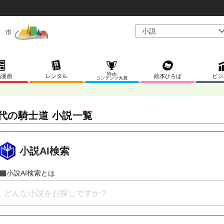
Web
稿漫画
レンタル
絵本ひろば
ビジ
コンテンツ大賞
代の騎士道 小説一覧
小説AI検索
小説AI検索とは