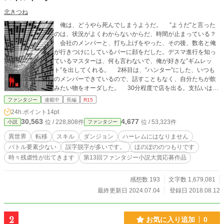
北きつね
俺は、どうやら死んでしまうようだ。 ”ようだ”と言った
のは、状況がよくわからないからだ、時間が止まっている？
会社のメンバーと、打ち上げをやった、その後、数名と俺
が行きつけにしているバーに顔をだした。デスマ進行を知っ
ているマスターは、何も言わないで、俺が好きな”ギムレッ
ト”を出してくれる。 2杯目は、”ハンター”にした、いつも
のメンバーできているので、話すこともなく、自分たちが飲
みたい物をオーダした。 30分程度で店を出る。支払いは、
デポジットで足りるというサインが出ている。少なくなって
ファンタジー
連載中
長編
R15
きているのだろう事を想定して、3枚ほど財布から取り出し
24h.ポイント
14pt
て、店を出る。雑踏を嫌って、裏路地を歩いて、一駅前の駅
30,563
4,677
位 / 228,808件
位 / 53,323件
小説
ファンタジー
に向かった。 電車を待つ間、仲間と他愛もない話をする。
異世界に転生したら、どんなスキルをもらうか？そんな話
異世界
転移
スキル
ダンジョン
ハーレムにはなりません
をしながら、電車が来るのを待っていた。 ”ドン！” この音
バトル要素少ない
誤字脱字が多いです。
ほのぼののつもりです
を最後に、俺の生活は一変する。 異世界に転移した。転生
時々残虐性が出てきます
第13回ファンタジー小説大賞応募作品
でなかったのには理由があるが、もはやどうでもいい。 現
在、途方にくれている。 ”神！見て笑っているのだろう？ここ
はどこだ！” 異世界の、草原に放り出されている。かろうじ
感想数 193
文字数 1,679,081
て服は着ているが、現地に合わせた服なのだろう。スキルも
最終更新日 2024.07.04
登録日 2018.08.12
約束通りになっている。だが、それだけだ。世界の説明は簡
単に受けた。 いきなりハードプレイか？いい度胸している
よな？ 俺の異世界＝レヴィラン生活がスタートした。 注
2
お気に入り追加
0
意） ハーレムにはなりません。 ハーレムを求める人はこ