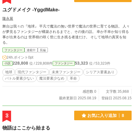
の作品からは探せないと思います。
ユグドメイク -YggdMake-
隆永展
舞台は我々の『地球』 平凡で魔法の無い世界で魔法の世界に育てる物語。 人々
が夢見るファンタジーが構築されるまでと、その後の話。 幸か不幸か知り得る
事が出来るのは 世界樹の咲く世に生き残る者達だけ。 そして地球の真実を知
る。
ファンタジー
連載中
長編
24h.ポイント
0pt
228,808
53,323
位 / 228,808件
位 / 53,323件
小説
ファンタジー
地球
現代ファンタジー
未来ファンタジー
シリアス要素あり
バトル要素少ない
魔法要素少なめ
革命
感想数 0
文字数 35,868
最終更新日 2025.08.19
登録日 2025.08.15
3
お気に入り追加
8
物語はここから始まる