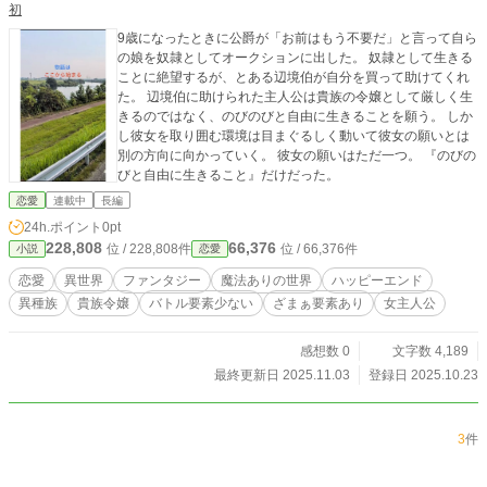
初
9歳になったときに公爵が「お前はもう不要だ」と言って自ら
の娘を奴隷としてオークションに出した。 奴隷として生きる
ことに絶望するが、とある辺境伯が自分を買って助けてくれ
た。 辺境伯に助けられた主人公は貴族の令嬢として厳しく生
きるのではなく、のびのびと自由に生きることを願う。 しか
し彼女を取り囲む環境は目まぐるしく動いて彼女の願いとは
別の方向に向かっていく。 彼女の願いはただ一つ。 『のびの
びと自由に生きること』だけだった。
恋愛
連載中
長編
24h.ポイント
0pt
228,808
66,376
位 / 228,808件
位 / 66,376件
小説
恋愛
恋愛
異世界
ファンタジー
魔法ありの世界
ハッピーエンド
異種族
貴族令嬢
バトル要素少ない
ざまぁ要素あり
女主人公
感想数 0
文字数 4,189
最終更新日 2025.11.03
登録日 2025.10.23
3
件