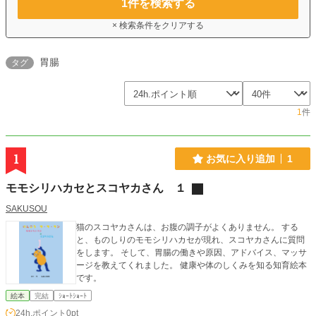
1
件を検索する
× 検索条件をクリアする
胃腸
タグ
1
件
1
お気に入り追加
1
モモシリハカセとスコヤカさん １
SAKUSOU
猫のスコヤカさんは、お腹の調子がよくありません。 する
と、ものしりのモモシリハカセが現れ、スコヤカさんに質問
をします。 そして、胃腸の働きや原因、アドバイス、マッサ
ージを教えてくれました。 健康や体のしくみを知る知育絵本
です。
絵本
完結
ｼｮｰﾄｼｮｰﾄ
24h.ポイント
0pt