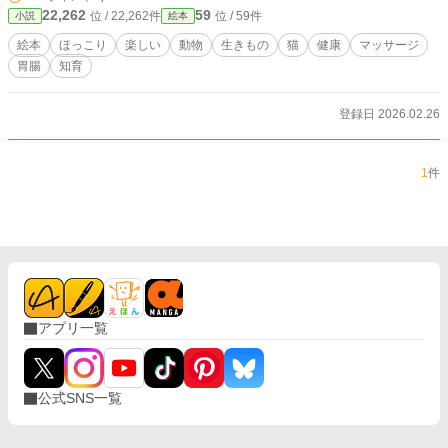
22,262
59
位 / 22,262件
位 / 59件
小説
絵本
絵本
ほっこり
楽しい
動物
生きもの
猫
健康
マッサージ
胃腸
知育
登録日 2026.02.26
1
件
アプリ一覧
公式SNS一覧