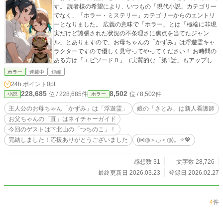
す。 読者様の希望により、いつもの「現代小説」カテゴリー
でなく、「ホラー・ミステリー」カテゴリーからのエントリ
ーとなりました。 広義の意味で「ホラー」とは「極端に非現
実だけど誇張された状況の不条理さに焦点を当てたジャン
ル」とありますので、お母ちゃんの「かずみ」は浮遊霊キャ
ラクターですので優しく見守ってやってください！ お時間の
ある方は「エピソード０」（実質的な「第1話」もアップしま
すのでお母ちゃんが今、家族と一緒に居る「前振り」の話が
ホラー
連載中
短編
ありますのでそちらも読んでいただけると嬉しいです！ この
24h.ポイント
0pt
作品にいただいた「エール」の投稿インセンティブは「こど
228,685
8,502
位 / 228,685件
位 / 8,502件
小説
ホラー
も食堂」運営の応援に使わせていただきますので、よろしか
ったらご協力ください！ では、お母ちゃん（霊】の「かず
主人公のお母ちゃん「かずみ」は「浮遊霊」
娘の「さとみ」は新人看護師
み」と娘の「さとみ」、そしてお父ちゃんの「直」と今回の
お父ちゃんの「直」はネイチャーガイド
ゲストのみんな大好き「つちのこ」ちゃん他の応援をよろひ
今回のゲストは下北山の「つちのこ」！
こー！ (⋈◍＞◡＜◍)。✧💖
完結しました！応援ありがとうございました
(⋈◍＞◡＜◍)。✧💖
感想数 31
文字数 28,726
最終更新日 2026.03.23
登録日 2026.02.27
4
件