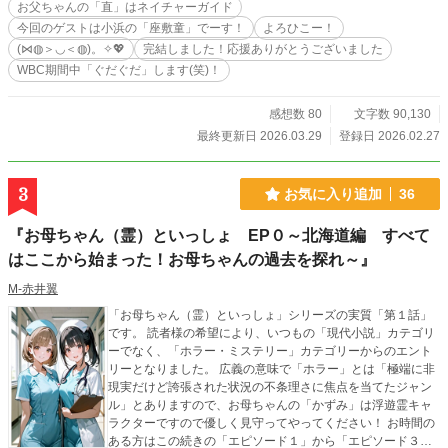
お父ちゃんの「直」はネイチャーガイド
ゲストの「座敷童」さんの応援をよろひこー！ (⋈◍＞◡＜
今回のゲストは小浜の「座敷童」でーす！
よろひこー！
◍)。✧💖
(⋈◍＞◡＜◍)。✧💖
完結しました！応援ありがとうございました
WBC期間中「ぐだぐだ」します(笑)！
感想数 80
文字数 90,130
最終更新日 2026.03.29
登録日 2026.02.27
3
お気に入り追加
36
『お母ちゃん（霊）といっしょ EP０～北海道編 すべて
はここから始まった！お母ちゃんの過去を探れ～』
M‐赤井翼
「お母ちゃん（霊）といっしょ」シリーズの実質「第１話」
です。 読者様の希望により、いつもの「現代小説」カテゴリ
ーでなく、「ホラー・ミステリー」カテゴリーからのエント
リーとなりました。 広義の意味で「ホラー」とは「極端に非
現実だけど誇張された状況の不条理さに焦点を当てたジャン
ル」とありますので、お母ちゃんの「かずみ」は浮遊霊キャ
ラクターですので優しく見守ってやってください！ お時間の
ある方はこの続きの「エピソード１」から「エピソード３」