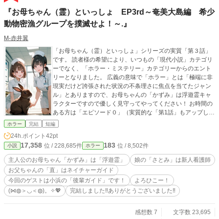
『お母ちゃん（霊）といっしょ EP3rd～奄美大島編 希少
動物密漁グループを撲滅せよ！～.』
M‐赤井翼
「お母ちゃん（霊）といっしょ」シリーズの実質「第３話」
です。 読者様の希望により、いつもの「現代小説」カテゴリ
ーでなく、「ホラー・ミステリー」カテゴリーからのエント
リーとなりました。 広義の意味で「ホラー」とは「極端に非
現実だけど誇張された状況の不条理さに焦点を当てたジャン
ル」とありますので、お母ちゃんの「かずみ」は浮遊霊キャ
ラクターですので優しく見守ってやってください！ お時間の
ある方は「エピソード０」（実質的な「第1話」もアップしま
すのでお母ちゃんが今、家族と一緒に居る「前振り」の話が
ホラー
完結
短編
ありますのでそちらも読んでいただけると嬉しいです！ この
24h.ポイント
42pt
作品にいただいた「エール」の投稿インセンティブは「こど
17,358
183
位 / 228,685件
位 / 8,502件
小説
ホラー
も食堂」運営の応援に使わせていただきますので、よろしか
ったらご協力ください！ では、お母ちゃん（霊】の「かず
主人公のお母ちゃん「かずみ」は「浮遊霊」
娘の「さとみ」は新人看護師
み」と娘の「さとみ」、そしてお父ちゃんの「直」と今回の
お父ちゃんの「直」はネイチャーガイド
ゲストの「奄美大島のネイチャーガイド」と「希少動物」た
今回のゲストは小浜の「後輩ガイド」です！
よろひこー！
ちの応援をよろひこー！ (⋈◍＞◡＜◍)。✧💖
(⋈◍＞◡＜◍)。✧💖
完結しました‼️ありがとうございました‼
感想数 7
文字数 23,695