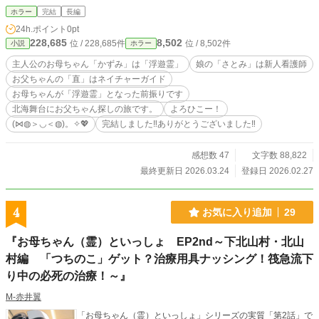
まで公開しますのでそちらも読んでいただけると嬉しいで
ホラー
完結
長編
す！ この作品にいただいた「エール」の投稿インセンティブ
24h.ポイント
0pt
は「こども食堂」運営の応援に使わせていただきますので、
228,685
8,502
位 / 228,685件
位 / 8,502件
小説
ホラー
よろしかったらご協力ください！ では、お母ちゃん（霊】の
「かずみ」と娘の「さとみ」、そしてお父ちゃんの「直」と
主人公のお母ちゃん「かずみ」は「浮遊霊」
娘の「さとみ」は新人看護師
今回のゲストさん達の応援をよろひこー！ (⋈◍＞◡＜◍)。✧
お父ちゃんの「直」はネイチャーガイド
💖
お母ちゃんが「浮遊霊」となった前振りです
北海舞台にお父ちゃん探しの旅です。
よろひこー！
(⋈◍＞◡＜◍)。✧💖
完結しました‼️ありがとうございました‼
感想数 47
文字数 88,822
最終更新日 2026.03.24
登録日 2026.02.27
4
お気に入り追加
29
『お母ちゃん（霊）といっしょ EP2nd～下北山村・北山
村編 「つちのこ」ゲット？治療用具ナッシング！筏急流下
り中の必死の治療！～』
M‐赤井翼
「お母ちゃん（霊）といっしょ」シリーズの実質「第2話」で