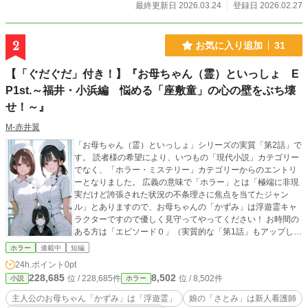
最終更新日 2026.03.24
登録日 2026.02.27
2
お気に入り追加
31
【「ぐだぐだ」付き！】『お母ちゃん（霊）といっしょ E
P1st.～福井・小浜編 悩める「座敷童」の心の壁をぶち壊
せ！～』
M‐赤井翼
「お母ちゃん（霊）といっしょ」シリーズの実質「第2話」で
す。 読者様の希望により、いつもの「現代小説」カテゴリー
でなく、「ホラー・ミステリー」カテゴリーからのエントリ
ーとなりました。 広義の意味で「ホラー」とは「極端に非現
実だけど誇張された状況の不条理さに焦点を当てたジャン
ル」とありますので、お母ちゃんの「かずみ」は浮遊霊キャ
ラクターですので優しく見守ってやってください！ お時間の
ある方は「エピソード０」（実質的な「第1話」もアップしま
すのでお母ちゃんが今、家族と一緒に居る「前振り」の話が
ホラー
連載中
短編
ありますのでそちらも読んでいただけると嬉しいです！ この
24h.ポイント
0pt
作品にいただいた「エール」の投稿インセンティブは「こど
228,685
8,502
位 / 228,685件
位 / 8,502件
小説
ホラー
も食堂」運営の応援に使わせていただきますので、よろしか
ったらご協力ください！ では、お母ちゃん（霊】の「かず
主人公のお母ちゃん「かずみ」は「浮遊霊」
娘の「さとみ」は新人看護師
み」と娘の「さとみ」、そしてお父ちゃんの「直」と今回の