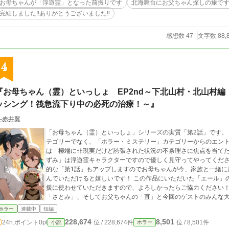
お母ちゃんが「浮遊霊」となった前振りです
北海舞台にお父ちゃん探しの旅で
完結しました‼️ありがとうございました‼
感想数 47
文字数 88,
4
『お母ちゃん（霊）といっしょ EP2nd～下北山村・北山村
ッシング！筏急流下り中の必死の治療！～』
‐赤井翼
「お母ちゃん（霊）といっしょ」シリーズの実質「第2話」です。
テゴリーでなく、「ホラー・ミステリー」カテゴリーからのエント
は「極端に非現実だけど誇張された状況の不条理さに焦点を当て
ずみ」は浮遊霊キャラクターですので優しく見守ってやってくださ
的な「第1話」もアップしますのでお母ちゃんが今、家族と一緒に
んでいただけると嬉しいです！ この作品にいただいた「エール」
援に使わせていただきますので、よろしかったらご協力ください！
「さとみ」、そしてお父ちゃんの「直」と今回のゲストのみんな
ー！ (⋈◍＞◡＜◍)。✧💖
ホラー
連載中
短編
228,674
8,501
24h.ポイント
0pt
位 / 228,674件
位 / 8,501件
小説
ホラー