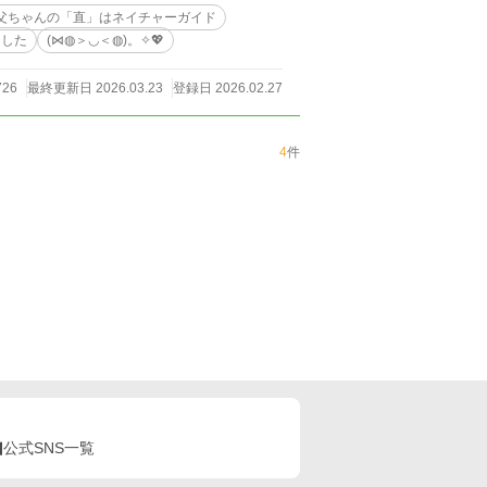
父ちゃんの「直」はネイチャーガイド
ました
(⋈◍＞◡＜◍)。✧💖
726
最終更新日 2026.03.23
登録日 2026.02.27
4
件
公式SNS一覧