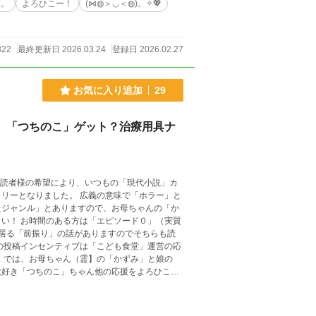
す。
よろひこー！
(⋈◍＞◡＜◍)。✧💖
822
最終更新日 2026.03.24
登録日 2026.02.27
お気に入り追加
29
編 「つちのこ」ゲット？治療用具ナ
 読者様の希望により、いつもの「現代小説」カ
リーとなりました。 広義の意味で「ホラー」と
たジャンル」とありますので、お母ちゃんの「か
い！ お時間のある方は「エピソード０」（実質
居る「前振り」の話がありますのでそちらも読
の投稿インセンティブは「こども食堂」運営の応
 では、お母ちゃん（霊】の「かずみ」と娘の
大好き「つちのこ」ちゃん他の応援をよろひこ