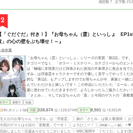
感想数 7
文字数 23,
2
【「ぐだぐだ」付き！】『お母ちゃん（霊）といっしょ EP1s
童」の心の壁をぶち壊せ！～』
‐赤井翼
「お母ちゃん（霊）といっしょ」シリーズの実質「第2話」です。
テゴリーでなく、「ホラー・ミステリー」カテゴリーからのエント
は「極端に非現実だけど誇張された状況の不条理さに焦点を当て
ずみ」は浮遊霊キャラクターですので優しく見守ってやってくださ
的な「第1話」もアップしますのでお母ちゃんが今、家族と一緒に
んでいただけると嬉しいです！ この作品にいただいた「エール」
援に使わせていただきますので、よろしかったらご協力ください！
「さとみ」、そしてお父ちゃんの「直」と今回のゲストの「座敷童」
💖
ホラー
連載中
短編
228,674
8,501
24h.ポイント
0pt
位 / 228,674件
位 / 8,501件
小説
ホラー
主人公のお母ちゃん「かずみ」は「浮遊霊」
娘の「さとみ」は新人看護師
お
今回のゲストは小浜の「座敷童」でーす！
よろひこー！
(⋈◍＞◡＜◍)。✧💖
完結しました！応援ありがとうございました
WBC期間中「ぐだぐだ」します(笑