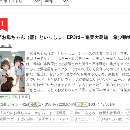
1
『お母ちゃん（霊）といっしょ EP3rd～奄美大島編 希少動
‐赤井翼
「お母ちゃん（霊）といっしょ」シリーズの実質「第３話」です。
テゴリーでなく、「ホラー・ミステリー」カテゴリーからのエント
は「極端に非現実だけど誇張された状況の不条理さに焦点を当て
ずみ」は浮遊霊キャラクターですので優しく見守ってやってくださ
的な「第1話」もアップしますのでお母ちゃんが今、家族と一緒に
んでいただけると嬉しいです！ この作品にいただいた「エール」
援に使わせていただきますので、よろしかったらご協力ください！
「さとみ」、そしてお父ちゃんの「直」と今回のゲストの「奄美
応援をよろひこー！ (⋈◍＞◡＜◍)。✧💖
ホラー
完結
短編
17,358
183
24h.ポイント
42pt
位 / 228,674件
位 / 8,501件
小説
ホラー
主人公のお母ちゃん「かずみ」は「浮遊霊」
娘の「さとみ」は新人看護師
お
今回のゲストは小浜の「後輩ガイド」です！
よろひこー！
(⋈◍＞◡＜◍)。✧