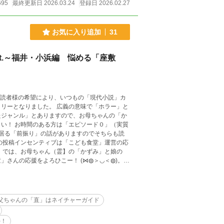
695
最終更新日 2026.03.24
登録日 2026.02.27
お気に入り追加
31
t.～福井・小浜編 悩める「座敷
 読者様の希望により、いつもの「現代小説」カ
リーとなりました。 広義の意味で「ホラー」と
たジャンル」とありますので、お母ちゃんの「か
い！ お時間のある方は「エピソード０」（実質
居る「前振り」の話がありますのでそちらも読
の投稿インセンティブは「こども食堂」運営の応
 では、お母ちゃん（霊】の「かずみ」と娘の
さんの応援をよろひこー！ (⋈◍＞◡＜◍)。✧
父ちゃんの「直」はネイチャーガイド
)！