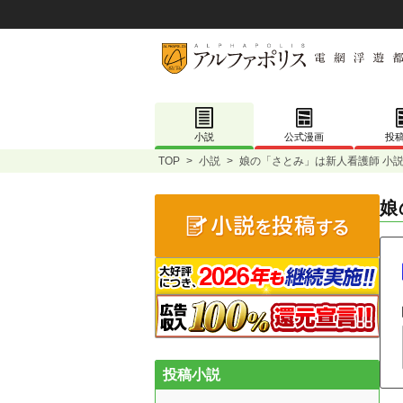
小説
公式漫画
投
TOP
>
小説
>
娘の「さとみ」は新人看護師 小
娘
投稿小説