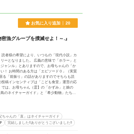
お気に入り追加
20
物密漁グループを撲滅せよ！～.』
 読者様の希望により、いつもの「現代小説」カ
リーとなりました。 広義の意味で「ホラー」と
たジャンル」とありますので、お母ちゃんの「か
い！ お時間のある方は「エピソード０」（実質
居る「前振り」の話がありますのでそちらも読
の投稿インセンティブは「こども食堂」運営の応
 では、お母ちゃん（霊】の「かずみ」と娘の
大島のネイチャーガイド」と「希少動物」たちの
父ちゃんの「直」はネイチャーガイド

完結しました‼️ありがとうございました‼