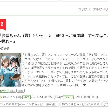
感想数 80
文字数 90,
3
『お母ちゃん（霊）といっしょ EP０～北海道編 すべてはこ
を探れ～』
‐赤井翼
「お母ちゃん（霊）といっしょ」シリーズの実質「第１話」です。
テゴリーでなく、「ホラー・ミステリー」カテゴリーからのエント
は「極端に非現実だけど誇張された状況の不条理さに焦点を当て
ずみ」は浮遊霊キャラクターですので優しく見守ってやってくださ
１」から「エピソード３」まで公開しますのでそちらも読んでいた
「エール」の投稿インセンティブは「こども食堂」運営の応援に
力ください！ では、お母ちゃん（霊】の「かずみ」と娘の「さと
さん達の応援をよろひこー！ (⋈◍＞◡＜◍)。✧💖
ホラー
完結
長編
228,674
8,501
24h.ポイント
0pt
位 / 228,674件
位 / 8,501件
小説
ホラー
主人公のお母ちゃん「かずみ」は「浮遊霊」
娘の「さとみ」は新人看護師
お