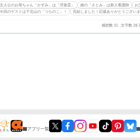
主人公のお母ちゃん「かずみ」は「浮遊霊」
娘の「さとみ」は新人看護師
お
今回のゲストは下北山の「つちのこ」！
完結しました！応援ありがとうござい
感想数 31
文字数 28,
アプリ一覧