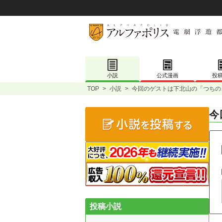
小説
公式漫画
投
TOP
>
小説
>
今回のゲストは下北山の「つちの
今
投稿小説