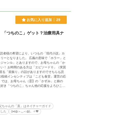
お気に入り追加
29
編 「つちのこ」ゲット？治療用具ナ
 読者様の希望により、いつもの「現代小説」カ
リーとなりました。 広義の意味で「ホラー」と
たジャンル」とありますので、お母ちゃんの「か
い！ お時間のある方は「エピソード０」（実質
居る「前振り」の話がありますのでそちらも読
の投稿インセンティブは「こども食堂」運営の応
 では、お母ちゃん（霊】の「かずみ」と娘の
大好き「つちのこ」ちゃん他の応援をよろひこ
父ちゃんの「直」はネイチャーガイド
ました
(⋈◍＞◡＜◍)。✧💖