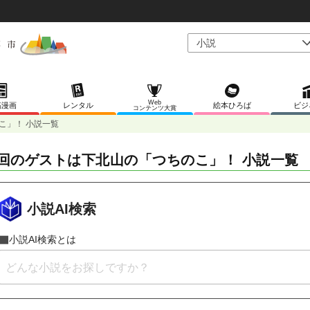
Web
稿漫画
レンタル
絵本ひろば
ビジ
コンテンツ大賞
こ」！ 小説一覧
回のゲストは下北山の「つちのこ」！ 小説一覧
小説AI検索
小説AI検索とは