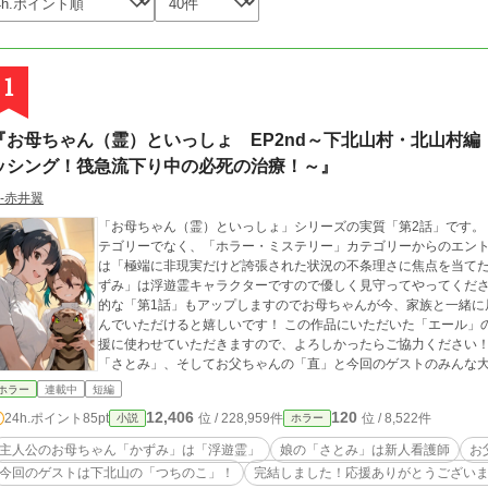
1
『お母ちゃん（霊）といっしょ EP2nd～下北山村・北山村
ッシング！筏急流下り中の必死の治療！～』
‐赤井翼
「お母ちゃん（霊）といっしょ」シリーズの実質「第2話」です。
テゴリーでなく、「ホラー・ミステリー」カテゴリーからのエント
は「極端に非現実だけど誇張された状況の不条理さに焦点を当て
ずみ」は浮遊霊キャラクターですので優しく見守ってやってくださ
的な「第1話」もアップしますのでお母ちゃんが今、家族と一緒に
んでいただけると嬉しいです！ この作品にいただいた「エール」
援に使わせていただきますので、よろしかったらご協力ください！
「さとみ」、そしてお父ちゃんの「直」と今回のゲストのみんな
ー！ (⋈◍＞◡＜◍)。✧💖
ホラー
連載中
短編
12,406
120
24h.ポイント
85pt
位 / 228,959件
位 / 8,522件
小説
ホラー
主人公のお母ちゃん「かずみ」は「浮遊霊」
娘の「さとみ」は新人看護師
お
今回のゲストは下北山の「つちのこ」！
完結しました！応援ありがとうござい