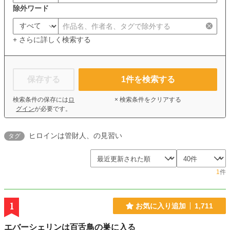
除外ワード
+ さらに詳しく検索する
保存する
1
件を検索する
検索条件の保存には
ロ
× 検索条件をクリアする
グイン
が必要です。
ヒロインは管財人、の見習い
タグ
1
件
1
お気に入り追加
1,711
エバーシェリンは百舌鳥の巣に入る