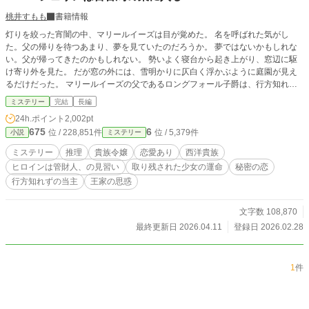
桃井すもも
書籍情報
灯りを絞った宵闇の中、マリールイーズは目が覚めた。 名を呼ばれた気がし
た。父の帰りを待つあまり、夢を見ていたのだろうか。 夢ではないかもしれな
い。父が帰ってきたのかもしれない。 勢いよく寝台から起き上がり、窓辺に駆
け寄り外を見た。 だが窓の外には、雪明かりに仄白く浮かぶように庭園が見え
るだけだった。 マリールイーズの父であるロングフォール子爵は、行方知れず
となっていた。 子爵家には死の気配が付き纏う。口さがない人々からは『死人
ミステリー
完結
長編
（しびと）の家』と噂されている。 マリールイーズは、そんな死の気配に覆わ
24h.ポイント
2,002pt
れた家にとり残された令嬢だった。 早春のある日、子爵家を一人の若き貴婦人
675
6
位 / 228,851件
位 / 5,379件
小説
ミステリー
が訪れた。 「私はエバーシェリンと申します。ラグウッドより定められた管財
人、の見習いですわ」 エバーシェリンはこうして、『死人の家』ロングフォー
ミステリー
推理
貴族令嬢
恋愛あり
西洋貴族
ル子爵家へ足を踏み入れた。 当主が行方知れずとなった子爵家で、マリールイ
ヒロインは管財人、の見習い
取り残された少女の運命
秘密の恋
ーズを巡る人々と向き合うこととなる。 短編『ただ、貴方の瞳に映りたくて』
行方知れずの当主
王家の思惑
をサイドストーリーとしてお楽しみいただけます。 ❇こちらの作品は、カクヨ
ム様へも公開致しております。 ❇誤字脱字によるお目汚しがございましたら申
し訳ございません。公開後に修正が入ります。間を置いてご笑覧下さいませ。
文字数 108,870
❇登場人物のお名前が他作品とダダ被りする場合がございます。皆様別人でござ
最終更新日 2026.04.11
登録日 2026.02.28
います。 ❇100%妄想の産物です。妄想なので史実とは異なっております。
1
件