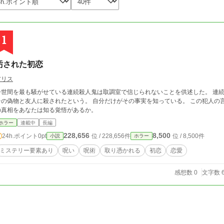
1
汚された初恋
アリス
今世間を最も騒がせている連続殺人鬼は取調室で信じられないことを供述した。 連
の偽物と友人に殺されたという。 自分だけがその事実を知っている。 この犯人の言うことは本当なのか、それとも嘘なのか。 事件
の真相をあなたは知る覚悟があるか。
ホラー
連載中
長編
228,656
8,500
24h.ポイント
0pt
位 / 228,656件
位 / 8,500件
小説
ホラー
ミステリー要素あり
呪い
呪術
取り憑かれる
初恋
恋愛
感想数 0
文字数 6