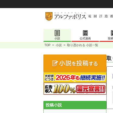
小説
公式漫画
投
TOP
>
小説
>
取り憑かれる 小説一覧
取
投稿小説