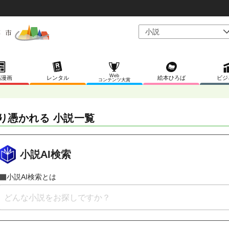
Web
稿漫画
レンタル
絵本ひろば
ビジ
コンテンツ大賞
り憑かれる 小説一覧
小説AI検索
小説AI検索とは