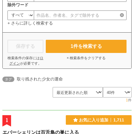
除外ワード
+ さらに詳しく検索する
保存する
1
件を検索する
検索条件の保存には
ロ
× 検索条件をクリアする
グイン
が必要です。
取り残された少女の運命
タグ
1
件
1
お気に入り追加
1,711
エバーシェリンは百舌鳥の巣に入る