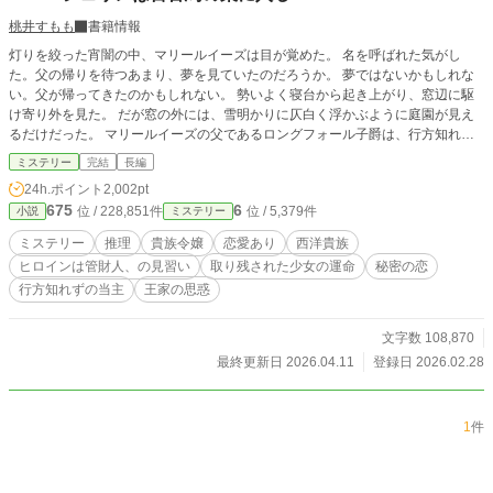
桃井すもも
書籍情報
灯りを絞った宵闇の中、マリールイーズは目が覚めた。 名を呼ばれた気がし
た。父の帰りを待つあまり、夢を見ていたのだろうか。 夢ではないかもしれな
い。父が帰ってきたのかもしれない。 勢いよく寝台から起き上がり、窓辺に駆
け寄り外を見た。 だが窓の外には、雪明かりに仄白く浮かぶように庭園が見え
るだけだった。 マリールイーズの父であるロングフォール子爵は、行方知れず
となっていた。 子爵家には死の気配が付き纏う。口さがない人々からは『死人
ミステリー
完結
長編
（しびと）の家』と噂されている。 マリールイーズは、そんな死の気配に覆わ
24h.ポイント
2,002pt
れた家にとり残された令嬢だった。 早春のある日、子爵家を一人の若き貴婦人
675
6
位 / 228,851件
位 / 5,379件
小説
ミステリー
が訪れた。 「私はエバーシェリンと申します。ラグウッドより定められた管財
人、の見習いですわ」 エバーシェリンはこうして、『死人の家』ロングフォー
ミステリー
推理
貴族令嬢
恋愛あり
西洋貴族
ル子爵家へ足を踏み入れた。 当主が行方知れずとなった子爵家で、マリールイ
ヒロインは管財人、の見習い
取り残された少女の運命
秘密の恋
ーズを巡る人々と向き合うこととなる。 短編『ただ、貴方の瞳に映りたくて』
行方知れずの当主
王家の思惑
をサイドストーリーとしてお楽しみいただけます。 ❇こちらの作品は、カクヨ
ム様へも公開致しております。 ❇誤字脱字によるお目汚しがございましたら申
し訳ございません。公開後に修正が入ります。間を置いてご笑覧下さいませ。
文字数 108,870
❇登場人物のお名前が他作品とダダ被りする場合がございます。皆様別人でござ
最終更新日 2026.04.11
登録日 2026.02.28
います。 ❇100%妄想の産物です。妄想なので史実とは異なっております。
1
件