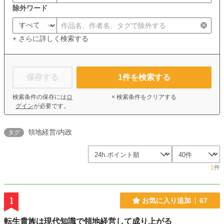
除外ワード
+ さらに詳しく検索する
保存する
1
件を検索する
検索条件の保存には
ロ
× 検索条件をクリアする
グイン
が必要です。
領地経営/内政
タグ
1
件
1
お気に入り追加
67
転生貴族は現代知識で領地経営して成り上がる