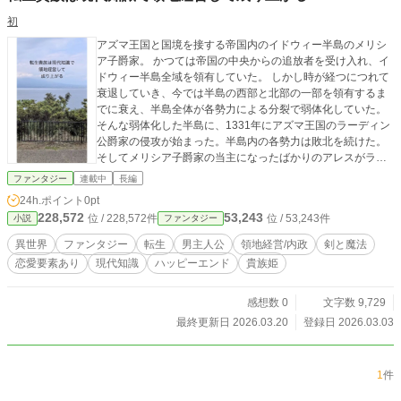
初
アズマ王国と国境を接する帝国内のイドウィー半島のメリシ
ア子爵家。 かつては帝国の中央からの追放者を受け入れ、イ
ドウィー半島全域を領有していた。 しかし時が経つにつれて
衰退していき、今では半島の西部と北部の一部を領有するま
でに衰え、半島全体が各勢力による分裂で弱体化していた。
そんな弱体化した半島に、1331年にアズマ王国のラーディン
公爵家の侵攻が始まった。半島内の各勢力は敗北を続けた。
そしてメリシア子爵家の当主になったばかりのアレスがラー
ディン公爵家を撃退することになったが、敵はこちらの五
ファンタジー
連載中
長編
倍、まともに戦えば勝ち目はなかった上、アレスの前世は日
24h.ポイント
0pt
本人。戦争とは無縁の生活をしていた。 しかしアレスは側近
228,572
53,243
位 / 228,572件
位 / 53,243件
小説
ファンタジー
とともに立ち上がった。 果たしてアレスはラーディン公爵家
に勝利し、領地と領民を守ることができるのか。 これは転生
異世界
ファンタジー
転生
男主人公
領地経営/内政
剣と魔法
者のアレスが領地経営に試行錯誤しながら取り組み、問題や
恋愛要素あり
現代知識
ハッピーエンド
貴族姫
課題を解決しながら領地を発展させ、大貴族に成り上がる物
語である。 ※プロローグを見ないで一話から読むことをおす
すめします！
感想数 0
文字数 9,729
最終更新日 2026.03.20
登録日 2026.03.03
1
件