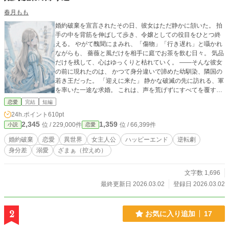
春月もも
婚約破棄を宣言されたその日、彼女はただ静かに頷いた。 拍
手の中を背筋を伸ばして歩き、令嬢としての役目をひとつ終
える。 やがて醜聞にまみれ、「傷物」「行き遅れ」と囁かれ
ながらも、 薔薇と風だけを相手に庭でお茶を飲む日々。 気品
だけを残して、心はゆっくりと枯れていく。 ――そんな彼女
の前に現れたのは、 かつて身分違いで諦めた幼馴染、隣国の
若き王だった。 「迎えに来た」 静かな破滅の先に訪れる、軍
を率いた一途な求婚。 これは、声を荒げずにすべてを覆す、
上品な逆転劇。
恋愛
完結
短編
24h.ポイント
610pt
2,345
1,359
位 / 229,000件
位 / 66,399件
小説
恋愛
婚約破棄
恋愛
異世界
女主人公
ハッピーエンド
逆転劇
身分差
溺愛
ざまぁ（控えめ）
文字数 1,696
最終更新日 2026.03.02
登録日 2026.03.02
2
お気に入り追加
17