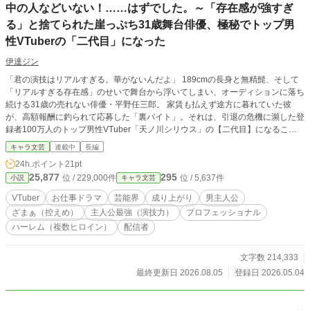
中の人などいない！……はずでした。～「存在感が強すぎ
る」と捨てられた崖っぷち31歳舞台俳優、極秘でトップ男
性VTuberの「二代目」になった
伊達ジン
「君の演技はリアルすぎる。華がないんだよ」 189cmの長身と無精髭、そして
「リアルすぎる存在感」のせいで舞台から浮いてしまい、オーディションに落ち
続ける31歳の売れない俳優・平野任三郎。 家賃も払えず途方に暮れていた彼
が、高額報酬に釣られて応募した「裏バイト」。それは、引退の危機に瀕した登
録者100万人のトップ男性VTuber「天ノ川シリウス」の【二代目】になること
だった！ 黒いモカピスーツに身を包み、金髪碧眼の王子様キャラを演じること
キャラ文芸
連載中
長編
になった任三郎。 「中身が変わった」と気づいたアンチがコメント欄を荒らす
24h.ポイント
21pt
中、任三郎は舞台で培った狂気的なまでの「憑依の演技」で、アンチを、ファン
25,877
295
位 / 229,000件
位 / 5,637件
小説
キャラ文芸
を、そして運営すらも圧倒し黙らせていく。 敏腕プロデューサー、天才絵師、
特定厨の女子高生、リアルのトップ女優、果ては海外のメガインフルエンサーま
VTuber
お仕事ドラマ
芸能界
成り上がり
男主人公
で。 「ガワ」の裏側でうごめくヒロインたちの思惑を、規格外の「魂」でねじ
ざまぁ（控えめ）
主人公最強（演技力）
プロフェッショナル
伏せていく、おっさん俳優のバーチャル成り上がりお仕事ドラマ、開幕！
ハーレム（複数ヒロイン）
配信者
文字数 214,333
最終更新日 2026.08.05
登録日 2026.05.04