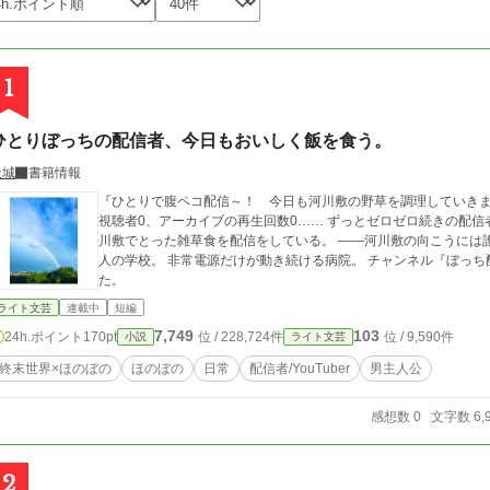
1
ひとりぼっちの配信者、今日もおいしく飯を食う。
天城
書籍情報
『ひとりで腹ペコ配信～！ 今日も河川敷の野草を調理していきま
視聴者0、アーカイブの再生回数0…… ずっとゼロゼロ続きの配信者『結
川敷でとった雑草食を配信をしている。 ――河川敷の向こうには誰もいない街。 崩れたショッピングモール。 無
人の学校。 非常電源だけが動き続ける病院。 チャンネル『ぼっち配信者』の俺は、世界で本当にひとりっきりだっ
た。
ライト文芸
連載中
短編
7,749
103
24h.ポイント
170pt
位 / 228,724件
位 / 9,590件
小説
ライト文芸
終末世界×ほのぼの
ほのぼの
日常
配信者/YouTuber
男主人公
感想数 0
文字数 6,
2