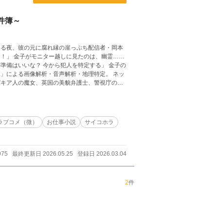
件簿～
ある夜、彼の元に腐れ縁の崖っぷち配信者・岡本
幽霊……
」による画像解析・音声解析・地理特定。 ネッ
始まる。
ラブコメ（微）
お仕事小説
サイコホラ
975
最終更新日 2026.05.25
登録日 2026.03.04
2
件