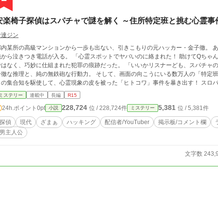
安楽椅子探偵はスパチャで謎を解く ～住所特定班と挑む心霊事
伊達ジン
都内某所の高級マンションから一歩も出ない、引きこもりの元ハッカー・金子徹。 
から泣きつき電話が入る。 「心霊スポットでヤバいのに絡まれた！ 助けてQちゃん！」 金子がモニター越しに見たのは、
なく、巧妙に仕組まれた犯罪の痕跡だった。 「いいかリスナーども、スパチャの準備はいいな？ 今から犯人を特定する」 金子の
冷徹な推理と、純の無鉄砲な行動力。 そして、画面の向こうにいる数万人の「特定班
の集合知を駆使して、心霊現象の皮を被った「ヒトコワ」事件を暴き出す！ スロバキア人の魔女、英国の美貌弁護士、警視庁の氷
の女刑事など、一癖も二癖もある大人の美女たちを巻き込み、今夜も命がけの配信が
ミステリー
連載中
長編
R15
228,724
5,381
24h.ポイント
0pt
位 / 228,724件
位 / 5,381件
小説
ミステリー
探偵
現代
ざまぁ
ハッキング
配信者/YouTuber
掲示板/コメント欄
男主人公
文字数 243,