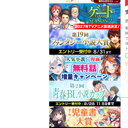
純
では
ト