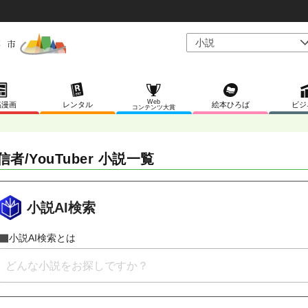
Web
稿漫画
レンタル
絵本ひろば
ビジ
コンテンツ大賞
信者/YouTuber 小説一覧
小説AI検索
小説AI検索とは