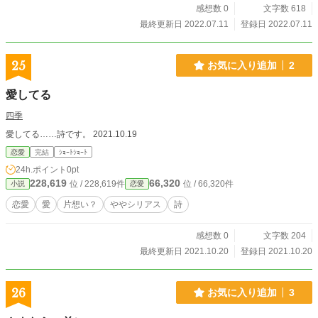
感想数 0
文字数 618
最終更新日 2022.07.11
登録日 2022.07.11
25
お気に入り追加
2
愛してる
四季
愛してる……詩です。 2021.10.19
恋愛
完結
ｼｮｰﾄｼｮｰﾄ
24h.ポイント
0pt
228,619
66,320
位 / 228,619件
位 / 66,320件
小説
恋愛
恋愛
愛
片想い？
ややシリアス
詩
感想数 0
文字数 204
最終更新日 2021.10.20
登録日 2021.10.20
26
お気に入り追加
3