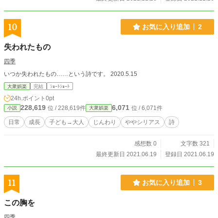
10
お気に入り追加
2
失われたもの
四季
いつか失われたもの……という詩です。 2020.5.15
大衆娯楽
完結
ｼｮｰﾄｼｮｰﾄ
24h.ポイント
0pt
228,619
6,071
位 / 228,619件
位 / 6,071件
小説
大衆娯楽
日常
成長
子ども→大人
じんわり
ややシリアス
詩
感想数 0
文字数 321
最終更新日 2021.06.19
登録日 2021.06.19
11
お気に入り追加
3
この胸を
四季