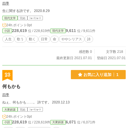
四季
生に関する詩です。 2020.8.29
現代文学
完結
ｼｮｰﾄｼｮｰﾄ
24h.ポイント
0pt
228,619
9,611
位 / 228,619件
位 / 9,611件
小説
現代文学
人生
歌う
動く
日常
命
ややシリアス
詩
感想数 0
文字数 218
最終更新日 2021.07.01
登録日 2021.07.01
23
お気に入り追加
1
何もかも
四季
ねぇ、何もかも……。 詩です。 2020.12.13
大衆娯楽
完結
ｼｮｰﾄｼｮｰﾄ
24h.ポイント
0pt
228,619
6,071
位 / 228,619件
位 / 6,071件
小説
大衆娯楽