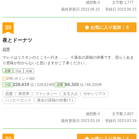
感想数 0
文字数 1,777
最終更新日 2023.06.15
登録日 2023.06.15
29
お気に入り追加
5
夜とドーナツ
四季
マレイはリスタンのところへ行き……。 ※過去の原稿の供養です、恐らくあま
り意味が分からないと思いますがご了承ください。
恋愛
完結
短編
24h.ポイント
0pt
228,619
66,320
位 / 228,619件
位 / 66,320件
小説
恋愛
恋愛
異世界
ファンタジー
女主人公
ややシリアス
ハッピーエンド
過去の原稿の供養(？)
感想数 0
文字数 2,807
最終更新日 2023.03.19
登録日 2023.03.19
お気に入り追加
3