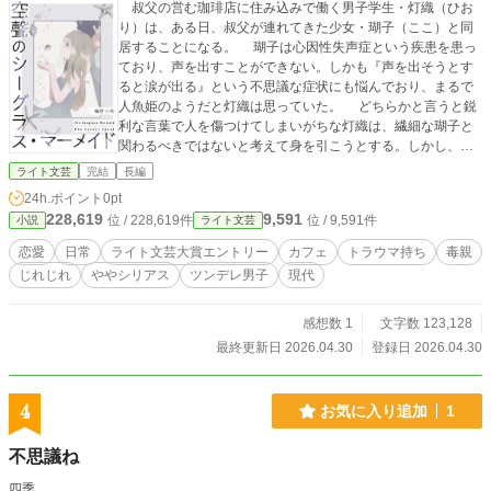
叔父の営む珈琲店に住み込みで働く男子学生・灯織（ひお
り）は、ある日、叔父が連れてきた少女・瑚子（ここ）と同
居することになる。 瑚子は心因性失声症という疾患を患っ
ており、声を出すことができない。しかも『声を出そうとす
ると涙が出る』という不思議な症状にも悩んでおり、まるで
人魚姫のようだと灯織は思っていた。 どちらかと言うと鋭
利な言葉で人を傷つけてしまいがちな灯織は、繊細な瑚子と
関わるべきではないと考えて身を引こうとする。しかし、瑚
子の内面や事情を知っていくにつれ、彼女が流す涙に閉じ込
ライト文芸
完結
長編
められた聞こえない言葉が知りたいと思い始める。 その一
24h.ポイント
0pt
方で、灯織もまた、自分自身の家庭に問題とトラウマを抱え
228,619
9,591
位 / 228,619件
位 / 9,591件
小説
ライト文芸
ており……。 ガラス片のように鋭利な心の角を丸めて宝石
になろうとした二人が、愛を手放し、泡になるまでのお話。
恋愛
日常
ライト文芸大賞エントリー
カフェ
トラウマ持ち
毒親
じれじれ
ややシリアス
ツンデレ男子
現代
感想数 1
文字数 123,128
最終更新日 2026.04.30
登録日 2026.04.30
4
お気に入り追加
1
不思議ね
四季