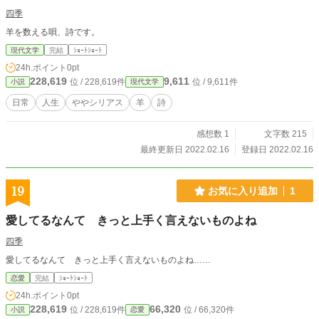
四季
羊を数える唄、詩です。
現代文学
完結
ｼｮｰﾄｼｮｰﾄ
24h.ポイント
0pt
228,619
9,611
位 / 228,619件
位 / 9,611件
小説
現代文学
日常
人生
ややシリアス
羊
詩
感想数 1
文字数 215
最終更新日 2022.02.16
登録日 2022.02.16
19
お気に入り追加
1
愛してるなんて きっと上手く言えないものよね
四季
愛してるなんて きっと上手く言えないものよね……
恋愛
完結
ｼｮｰﾄｼｮｰﾄ
24h.ポイント
0pt
228,619
66,320
位 / 228,619件
位 / 66,320件
小説
恋愛