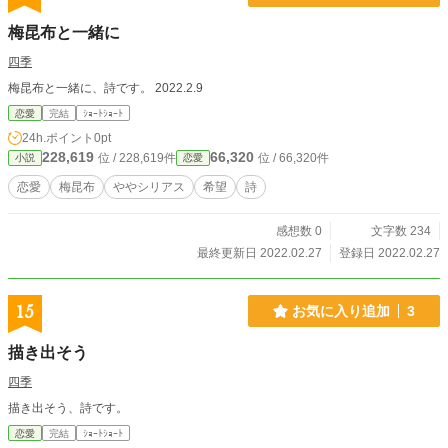
梅昆布と一緒に
四季
梅昆布と一緒に、詩です。 2022.2.9
恋愛
完結
ｼｮｰﾄｼｮｰﾄ
24h.ポイント
0pt
228,619
66,320
位 / 228,619件
位 / 66,320件
小説
恋愛
恋愛
梅昆布
ややシリアス
希望
詩
感想数 0
文字数 234
最終更新日 2022.02.27
登録日 2022.02.27
15
お気に入り追加
3
描き出そう
四季
描き出そう、詩です。
恋愛
完結
ｼｮｰﾄｼｮｰﾄ