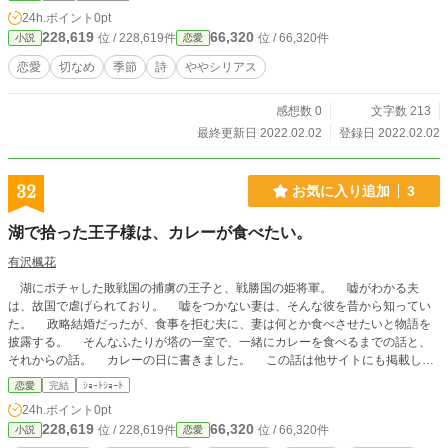
24h.ポイント
0pt
228,619
66,320
位 / 228,619件
位 / 66,320件
小説
恋愛
恋愛
切なめ
季節
詩
ややシリアス
感想数 0
文字数 213
最終更新日 2022.02.02
登録日 2022.02.02
32
お気に入り追加
3
湖で拾った王子様は、カレーが食べたい。
有沢楓花
湖にポチャした敗戦国の捕虜の王子と、戦勝国の姫将軍。 嘘がわかる夫
は、故国で虐げられており。 嘘をつかない妻は、そんな彼を昔から知ってい
た。 政略結婚だったが、食事を拒む夫に、妻は何とか食べさせたいと物語を
披露する。 そんなふたりが塔の一室で、一緒にカレーを食べるまでの話と、
それからの話。 カレーの日に書きました。 この話は他サイトにも掲載して
います。
恋愛
完結
ｼｮｰﾄｼｮｰﾄ
24h.ポイント
0pt
228,619
66,320
位 / 228,619件
位 / 66,320件
小説
恋愛