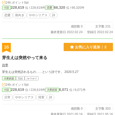
24h.ポイント
0pt
228,619
66,320
位 / 228,619件
位 / 66,320件
小説
恋愛
恋愛
前向き
ややシリアス
詩
感想数 0
文字数 231
最終更新日 2022.02.24
登録日 2022.02.24
16
お気に入り追加
2
芽生えは突然やって来る
四季
芽生えは突然訪れるもの……という詩です。 2020.5.27
大衆娯楽
完結
ｼｮｰﾄｼｮｰﾄ
24h.ポイント
0pt
228,619
6,071
位 / 228,619件
位 / 6,071件
小説
大衆娯楽
日常
ややシリアス
現実
詩
感想数 0
文字数 303
最終更新日 2021.05.16
登録日 2021.05.16