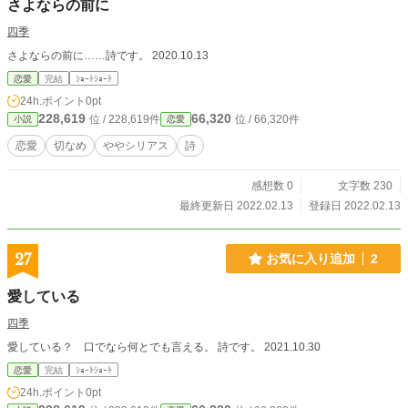
さよならの前に
四季
さよならの前に……詩です。 2020.10.13
恋愛
完結
ｼｮｰﾄｼｮｰﾄ
24h.ポイント
0pt
228,619
66,320
位 / 228,619件
位 / 66,320件
小説
恋愛
恋愛
切なめ
ややシリアス
詩
感想数 0
文字数 230
最終更新日 2022.02.13
登録日 2022.02.13
27
お気に入り追加
2
愛している
四季
愛している？ 口でなら何とでも言える。 詩です。 2021.10.30
恋愛
完結
ｼｮｰﾄｼｮｰﾄ
24h.ポイント
0pt