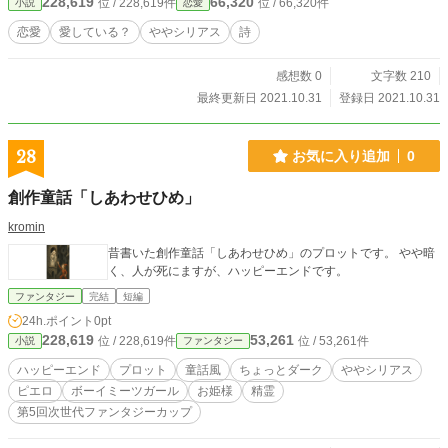
228,619
66,320
位 / 228,619件
位 / 66,320件
小説
恋愛
恋愛
愛している？
ややシリアス
詩
感想数 0
文字数 210
最終更新日 2021.10.31
登録日 2021.10.31
28
お気に入り追加
0
創作童話「しあわせひめ」
kromin
昔書いた創作童話「しあわせひめ」のプロットです。 やや暗
く、人が死にますが、ハッピーエンドです。
ファンタジー
完結
短編
24h.ポイント
0pt
228,619
53,261
位 / 228,619件
位 / 53,261件
小説
ファンタジー
ハッピーエンド
プロット
童話風
ちょっとダーク
ややシリアス
ピエロ
ボーイミーツガール
お姫様
精霊
第5回次世代ファンタジーカップ