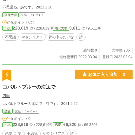
不思議ね、詩です。 2021.2.20
現代文学
完結
ｼｮｰﾄｼｮｰﾄ
24h.ポイント
0pt
228,619
9,611
位 / 228,619件
位 / 9,611件
小説
現代文学
不思議
ややシリアス
夢の中みたいな
詩
感想数 0
文字数 206
最終更新日 2022.03.04
登録日 2022.03.04
5
お気に入り追加
3
コバルトブルーの海辺で
四季
コバルトブルーの海辺で、詩です。 2021.2.22
恋愛
完結
ｼｮｰﾄｼｮｰﾄ
24h.ポイント
0pt
228,619
66,320
位 / 228,619件
位 / 66,320件
小説
恋愛
恋愛
夢
不思議
ややシリアス
詩