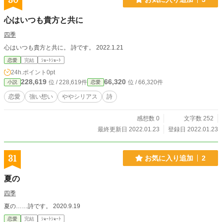
30
心はいつも貴方と共に
四季
心はいつも貴方と共に。 詩です。 2022.1.21
恋愛
完結
ｼｮｰﾄｼｮｰﾄ
24h.ポイント
0pt
228,619
66,320
位 / 228,619件
位 / 66,320件
小説
恋愛
恋愛
強い想い
ややシリアス
詩
感想数 0
文字数 252
最終更新日 2022.01.23
登録日 2022.01.23
31
お気に入り追加
2
夏の
四季
夏の……詩です。 2020.9.19
恋愛
完結
ｼｮｰﾄｼｮｰﾄ