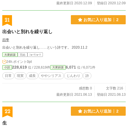
最終更新日 2020.12.09
登録日 2020.12.09
21
お気に入り追加
2
出会いと別れを繰り返し
四季
出会いと別れを繰り返し……という詩です。 2020.11.2
大衆娯楽
完結
ｼｮｰﾄｼｮｰﾄ
24h.ポイント
0pt
228,619
6,071
位 / 228,619件
位 / 6,071件
小説
大衆娯楽
日常
現実
成長
ややシリアス
じんわり
詩
感想数 0
文字数 216
最終更新日 2021.06.13
登録日 2021.06.13
22
お気に入り追加
2
生