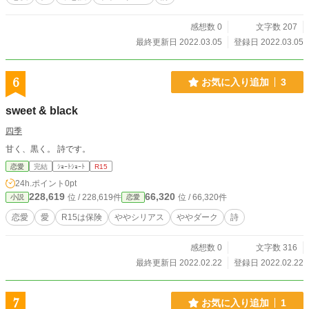
感想数 0
文字数 207
最終更新日 2022.03.05
登録日 2022.03.05
6
お気に入り追加
3
sweet & black
四季
甘く、黒く。 詩です。
恋愛
完結
ｼｮｰﾄｼｮｰﾄ
R15
24h.ポイント
0pt
228,619
66,320
位 / 228,619件
位 / 66,320件
小説
恋愛
恋愛
愛
R15は保険
ややシリアス
ややダーク
詩
感想数 0
文字数 316
最終更新日 2022.02.22
登録日 2022.02.22
7
お気に入り追加
1