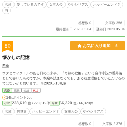
恋愛
愛しているのです
女主人公
ややシリアス
ハッピーエンド？
詩
感想数 0
文字数 356
最終更新日 2023.05.04
登録日 2023.05.04
20
お気に入り追加
5
懐かしの記憶
四季
ウタとウィクトルのある日の出来事。 『奇跡の歌姫』という自作小説の番外編
として書いたものですが、本編を読まなくても、ある程度理解していただけるの
ではないかと思います。 ※2020.5.15執筆
恋愛
完結
短編
R15
24h.ポイント
0pt
228,619
66,320
位 / 228,619件
位 / 66,320件
小説
恋愛
恋愛
異世界
ハッピーエンド？
女主人公
ややシリアス
感想数 0
文字数 2,376