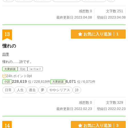
感想数 0
文字数 251
最終更新日 2023.04.08
登録日 2023.04.08
13
お気に入り追加
1
憧れの
四季
憧れの……詩です。
大衆娯楽
完結
ｼｮｰﾄｼｮｰﾄ
24h.ポイント
0pt
228,619
6,071
位 / 228,619件
位 / 6,071件
小説
大衆娯楽
日常
人生
過去
夢
ややシリアス
詩
感想数 0
文字数 329
最終更新日 2022.02.23
登録日 2022.02.23
14
お気に入り追加
3