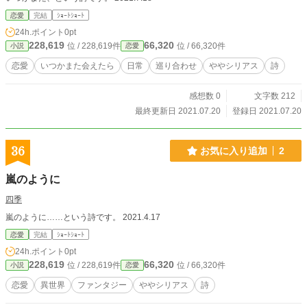
恋愛
完結
ｼｮｰﾄｼｮｰﾄ
24h.ポイント
0pt
228,619
66,320
位 / 228,619件
位 / 66,320件
小説
恋愛
恋愛
いつかまた会えたら
日常
巡り合わせ
ややシリアス
詩
感想数 0
文字数 212
最終更新日 2021.07.20
登録日 2021.07.20
36
お気に入り追加
2
嵐のように
四季
嵐のように……という詩です。 2021.4.17
恋愛
完結
ｼｮｰﾄｼｮｰﾄ
24h.ポイント
0pt
228,619
66,320
位 / 228,619件
位 / 66,320件
小説
恋愛
恋愛
異世界
ファンタジー
ややシリアス
詩