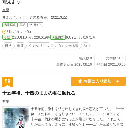
迎えよう
四季
迎えよう、もうじき来る春を。 2021.3.22
大衆娯楽
完結
ｼｮｰﾄｼｮｰﾄ
24h.ポイント
0pt
228,619
6,071
位 / 228,619件
位 / 6,071件
小説
大衆娯楽
日常
季節
ややシリアス
もうすぐ来る春
詩
感想数 0
文字数 261
最終更新日 2021.09.10
登録日 2021.09.10
39
お気に入り追加
4
十五年後、十四のままの君に触れる
有箱
十五年前、別れを切り出してきた僕の恋人が言った。 『十年
後、まだ私のことを好きでいてくれたら、ここに来て』と。
十年後、約束の場所に行ったが君はいなかった。 それから一
年が経っても、さらに一年経っても――五年が経過しても君