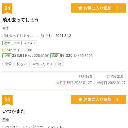
34
お気に入り追加
3
消え去ってしまう
四季
消え去ってしまう……。 詩です。 2021.2.12
恋愛
完結
ｼｮｰﾄｼｮｰﾄ
24h.ポイント
0pt
228,619
66,320
位 / 228,619件
位 / 66,320件
小説
恋愛
恋愛
切ない
ややシリアス
詩
感想数 0
文字数 210
最終更新日 2022.01.27
登録日 2022.01.27
35
お気に入り追加
2
いつかまた
四季
いつかまた、という詩です。 2021.7.18