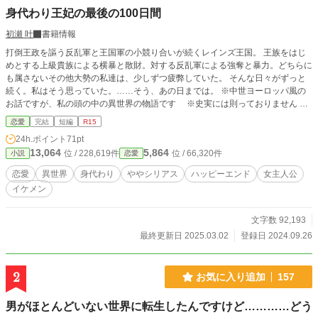
身代わり王妃の最後の100日間
初瀬 叶
書籍情報
打倒王政を謳う反乱軍と王国軍の小競り合いが続くレインズ王国。 王族をはじ
めとする上級貴族による横暴と散財。対する反乱軍による強奪と暴力。どちらに
も属さないその他大勢の私達は、少しずつ疲弊していた。 そんな日々がずっと
続く。私はそう思っていた。……そう、あの日までは。 ※中世ヨーロッパ風の
お話ですが、私の頭の中の異世界の物語です ※史実には則っておりません ※
相変わらずのゆるふわ設定です ※性的な描写はありませんが、行為を匂わせる
恋愛
完結
短編
R15
言葉等は使用される可能性があります。ご注意下さい
24h.ポイント
71pt
13,064
5,864
位 / 228,619件
位 / 66,320件
小説
恋愛
恋愛
異世界
身代わり
ややシリアス
ハッピーエンド
女主人公
イケメン
文字数 92,193
最終更新日 2025.03.02
登録日 2024.09.26
2
お気に入り追加
157
男がほとんどいない世界に転生したんですけど…………どう