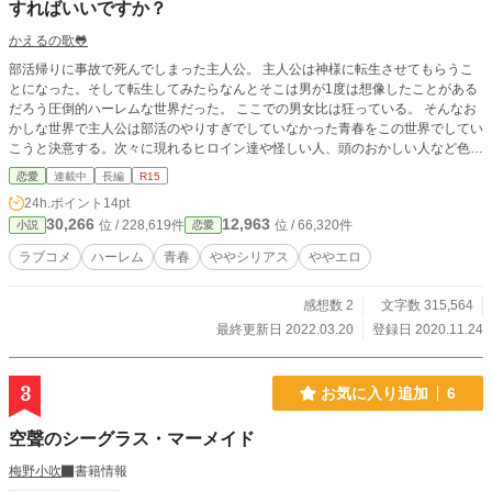
すればいいですか？
かえるの歌🐸
部活帰りに事故で死んでしまった主人公。 主人公は神様に転生させてもらうこ
とになった。そして転生してみたらなんとそこは男が1度は想像したことがある
だろう圧倒的ハーレムな世界だった。 ここでの男女比は狂っている。 そんなお
かしな世界で主人公は部活のやりすぎでしていなかった青春をこの世界でしてい
こうと決意する。次々に現れるヒロイン達や怪しい人、頭のおかしい人など色ん
な人達に主人公は振り回させながらも純粋に恋を楽しんだり、学校生活を楽しん
恋愛
連載中
長編
R15
でいく。 この話はその転生した世界で主人公がどう生きていくかのお話です。
24h.ポイント
14pt
━━━━━━━━━━━━━━━━━━━━ この作品はカクヨムや小説家にな
30,266
12,963
位 / 228,619件
位 / 66,320件
小説
恋愛
ろうで連載している物の改訂版です。 投稿は書き終わったらすぐに投稿するの
で不定期です。 必ず1週間に1回は投稿したいとは思ってはいます。 1話約3000
ラブコメ
ハーレム
青春
ややシリアス
ややエロ
文字以上くらいで書いています。 誤字脱字や表現が子供っぽいことが多々ある
と思います。それでも良ければ読んでくださるとありがたいです。
感想数 2
文字数 315,564
最終更新日 2022.03.20
登録日 2020.11.24
3
お気に入り追加
6
空聲のシーグラス・マーメイド
梅野小吹
書籍情報