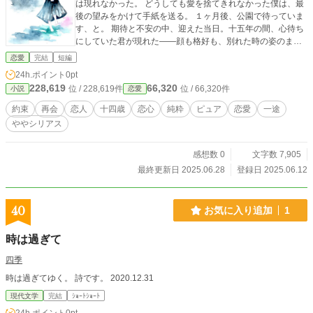
は現れなかった。 どうしても愛を捨てきれなかった僕は、最
後の望みをかけて手紙を送る。 １ヶ月後、公園で待っていま
す、と。 期待と不安の中、迎えた当日。十五年の間、心待ち
にしていた君が現れた――顔も格好も、別れた時の姿のまま
で。
恋愛
完結
短編
24h.ポイント
0pt
228,619
66,320
位 / 228,619件
位 / 66,320件
小説
恋愛
約束
再会
恋人
十四歳
恋心
純粋
ピュア
恋愛
一途
ややシリアス
感想数 0
文字数 7,905
最終更新日 2025.06.28
登録日 2025.06.12
40
お気に入り追加
1
時は過ぎて
四季
時は過ぎてゆく。 詩です。 2020.12.31
現代文学
完結
ｼｮｰﾄｼｮｰﾄ