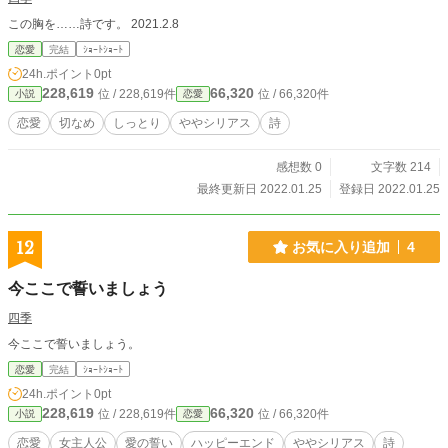
この胸を……詩です。 2021.2.8
恋愛
完結
ｼｮｰﾄｼｮｰﾄ
24h.ポイント
0pt
228,619
66,320
位 / 228,619件
位 / 66,320件
小説
恋愛
恋愛
切なめ
しっとり
ややシリアス
詩
感想数 0
文字数 214
最終更新日 2022.01.25
登録日 2022.01.25
12
お気に入り追加
4
今ここで誓いましょう
四季
今ここで誓いましょう。
恋愛
完結
ｼｮｰﾄｼｮｰﾄ
24h.ポイント
0pt
228,619
66,320
位 / 228,619件
位 / 66,320件
小説
恋愛
恋愛
女主人公
愛の誓い
ハッピーエンド
ややシリアス
詩