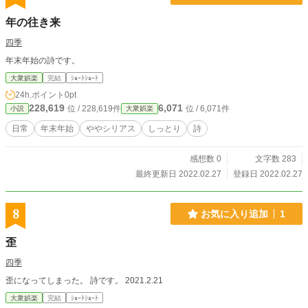
年の往き来
四季
年末年始の詩です。
大衆娯楽
完結
ｼｮｰﾄｼｮｰﾄ
24h.ポイント
0pt
228,619
6,071
位 / 228,619件
位 / 6,071件
小説
大衆娯楽
日常
年末年始
ややシリアス
しっとり
詩
感想数 0
文字数 283
最終更新日 2022.02.27
登録日 2022.02.27
8
お気に入り追加
1
歪
四季
歪になってしまった。 詩です。 2021.2.21
大衆娯楽
完結
ｼｮｰﾄｼｮｰﾄ