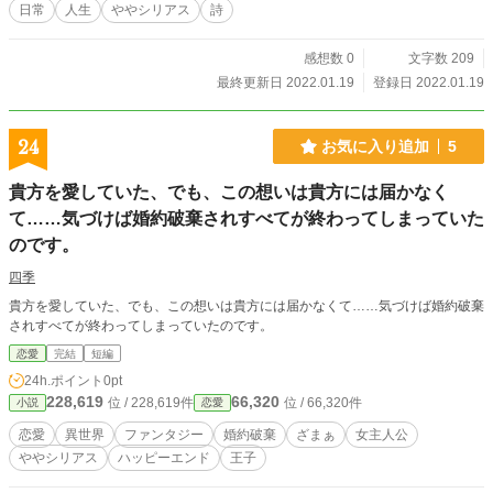
日常
人生
ややシリアス
詩
感想数 0
文字数 209
最終更新日 2022.01.19
登録日 2022.01.19
24
お気に入り追加
5
貴方を愛していた、でも、この想いは貴方には届かなく
て……気づけば婚約破棄されすべてが終わってしまっていた
のです。
四季
貴方を愛していた、でも、この想いは貴方には届かなくて……気づけば婚約破棄
されすべてが終わってしまっていたのです。
恋愛
完結
短編
24h.ポイント
0pt
228,619
66,320
位 / 228,619件
位 / 66,320件
小説
恋愛
恋愛
異世界
ファンタジー
婚約破棄
ざまぁ
女主人公
ややシリアス
ハッピーエンド
王子