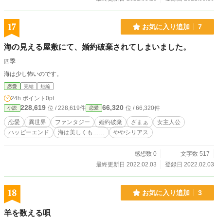
17
お気に入り追加
7
海の見える屋敷にて、婚約破棄されてしまいました。
四季
海は少し怖いのです。
恋愛
完結
短編
24h.ポイント
0pt
228,619
66,320
位 / 228,619件
位 / 66,320件
小説
恋愛
恋愛
異世界
ファンタジー
婚約破棄
ざまぁ
女主人公
ハッピーエンド
海は美しくも……
ややシリアス
感想数 0
文字数 517
最終更新日 2022.02.03
登録日 2022.02.03
18
お気に入り追加
3
羊を数える唄