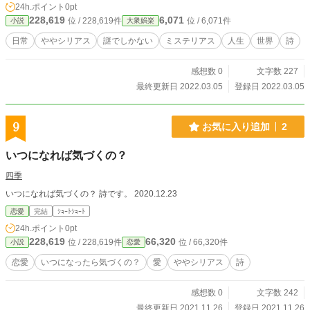
24h.ポイント
0pt
228,619
6,071
位 / 228,619件
位 / 6,071件
小説
大衆娯楽
日常
ややシリアス
謎でしかない
ミステリアス
人生
世界
詩
感想数 0
文字数 227
最終更新日 2022.03.05
登録日 2022.03.05
9
お気に入り追加
2
いつになれば気づくの？
四季
いつになれば気づくの？ 詩です。 2020.12.23
恋愛
完結
ｼｮｰﾄｼｮｰﾄ
24h.ポイント
0pt
228,619
66,320
位 / 228,619件
位 / 66,320件
小説
恋愛
恋愛
いつになったら気づくの？
愛
ややシリアス
詩
感想数 0
文字数 242
最終更新日 2021.11.26
登録日 2021.11.26