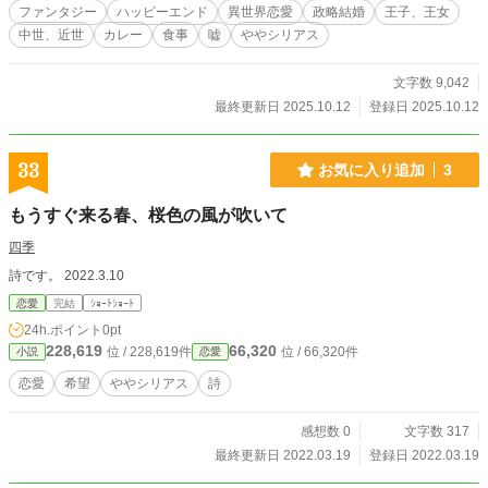
ファンタジー
ハッピーエンド
異世界恋愛
政略結婚
王子、王女
中世、近世
カレー
食事
嘘
ややシリアス
文字数 9,042
最終更新日 2025.10.12
登録日 2025.10.12
33
お気に入り追加
3
もうすぐ来る春、桜色の風が吹いて
四季
詩です。 2022.3.10
恋愛
完結
ｼｮｰﾄｼｮｰﾄ
24h.ポイント
0pt
228,619
66,320
位 / 228,619件
位 / 66,320件
小説
恋愛
恋愛
希望
ややシリアス
詩
感想数 0
文字数 317
最終更新日 2022.03.19
登録日 2022.03.19