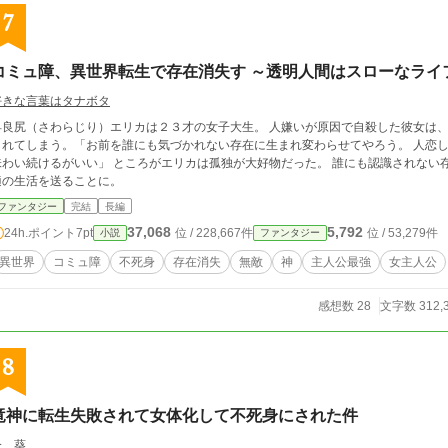
7
コミュ障、異世界転生で存在消失す ～透明人間はスローなライ
好きな言葉はタナボタ
早良尻（さわらじり）エリカは２３才の女子大生。 人嫌いが原因で自殺した彼女は
されてしまう。「お前を誰にも気づかれない存在に生まれ変わらせてやろう。 人恋
味わい続けるがいい」 ところがエリカは孤独が大好物だった。 誰にも認識されない
適の生活を送ることに。
ファンタジー
完結
長編
37,068
5,792
24h.ポイント
7pt
位 / 228,667件
位 / 53,279件
小説
ファンタジー
異世界
コミュ障
不死身
存在消失
無敵
神
主人公最強
女主人公
感想数 28
文字数 312,
8
竜神に転生失敗されて女体化して不死身にされた件
一 葵