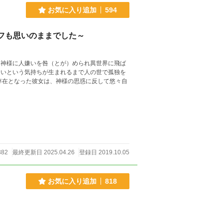
お気に入り追加
594
フも思いのままでした～
、神様に人嫌いを咎（とが）められ異世界に飛ば
しいという気持ちが生まれるまで人の世で孤独を
存在となった彼女は、神様の思惑に反して悠々自
382
最終更新日 2025.04.26
登録日 2019.10.05
お気に入り追加
818