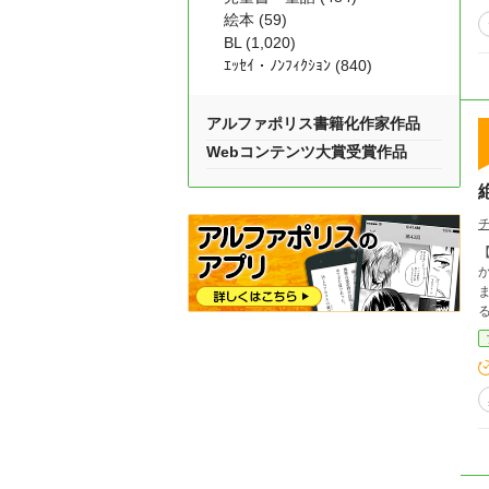
絵本 (59)
BL (1,020)
ｴｯｾｲ・ﾉﾝﾌｨｸｼｮﾝ (840)
アルファポリス書籍化作家作品
Webコンテンツ大賞受賞作品
【あらすじ】 大
から
まう……。 コウは