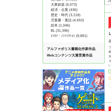
大衆娯楽 (6,073)
経済・企業 (436)
歴史・時代 (3,218)
児童書・童話 (4,653)
絵本 (1,046)
BL (31,396)
ｴｯｾｲ・ﾉﾝﾌｨｸｼｮﾝ (8,861)
アルファポリス書籍化作家作品
Webコンテンツ大賞受賞作品
オンの
る。 呪いを解くため、そして魔女を討つため、
答えへと