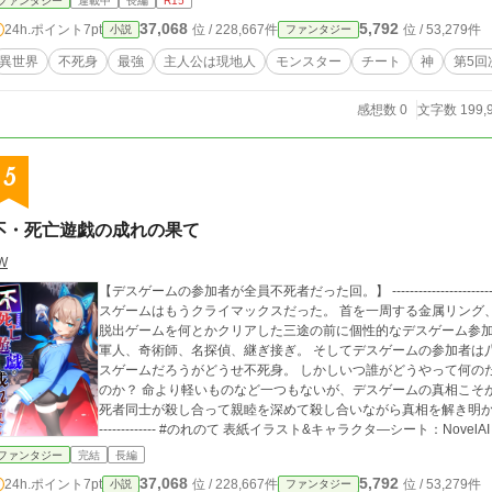
ファンタジー
連載中
長編
R15
37,068
5,792
24h.ポイント
7pt
位 / 228,667件
位 / 53,279件
小説
ファンタジー
異世界
不死身
最強
主人公は現地人
モンスター
チート
神
第5回
感想数 0
文字数 199,
5
不・死亡遊戯の成れの果て
W
【デスゲームの参加者が全員不死者だった回。】 ------------------------- ゲーマー女子・及川三途が目覚めたとき、デ
スゲームはもうクライマックスだった。 首を一周する金属リング、縛ら
脱出ゲームを何とかクリアした三途の前に個性的なデスゲーム参加
軍人、奇術師、名探偵、継ぎ接ぎ。 そしてデスゲームの参加者は八人全員が不死者だった！ 皆が絶対に死なず、デ
スゲームだろうがどうせ不死身。 しかしいつ誰がどうやって何のために不死者を八人も集めてデスゲームを開いた
のか？ 命より軽いものなど一つもないが、デスゲームの真相こそが
死者同士が殺し合って親睦を深めて殺し合いながら真相を解き明かす、奇妙なデス
------------- #のれのて 表紙イラスト&キャラクタ―シート：NovelAI v4.5 タイトルロゴ：いちのせらいせ様（@ffff0
2_f）
ファンタジー
完結
長編
37,068
5,792
24h.ポイント
7pt
位 / 228,667件
位 / 53,279件
小説
ファンタジー