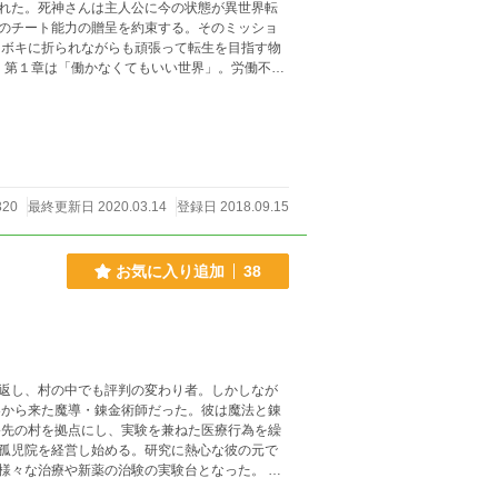
れた。死神さんは主人公に今の状態が異世界転
のチート能力の贈呈を約束する。そのミッショ
要
。世界を救うため、とある二人の恋仲を成就させ
320
最終更新日 2020.03.14
登録日 2018.09.15
お気に入り追加
38
返し、村の中でも評判の変わり者。しかしなが
界から来た魔導・錬金術師だった。彼は魔法と錬
移先の村を拠点にし、実験を兼ねた医療行為を繰
孤児院を経営し始める。研究に熱心な彼の元で
様々な治療や新薬の治験の実験台となった。 そ