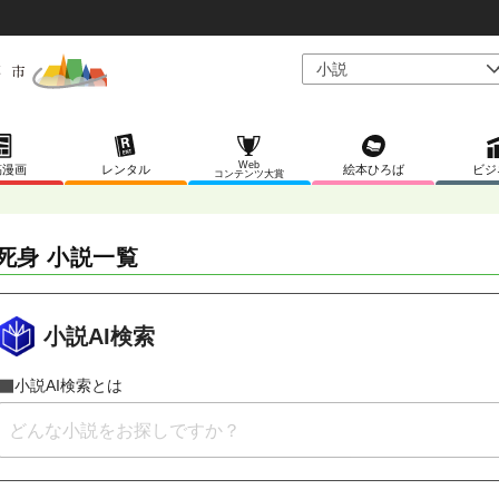
Web
稿漫画
レンタル
絵本ひろば
ビジ
コンテンツ大賞
死身 小説一覧
小説AI検索
小説AI検索とは