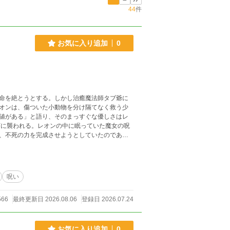
44
件
お気に入り追加
0
命を絶とうとする。しかし治癒魔法師タブ爺に
オンは、傷ついた小動物を分け隔てなく救う少
値がある」と語り、そのまっすぐな優しさはレ
、不死の力を完成させようとしていたのであ
問い続ける。ルワンナの命を慈しむ心、仲間た
、「命には限りがあるからこそ美しい」という
呪い
界の命運を懸けた戦いの果てに、レオンは自ら
566
最終更新日 2026.08.06
登録日 2026.07.24
お気に入り追加
0