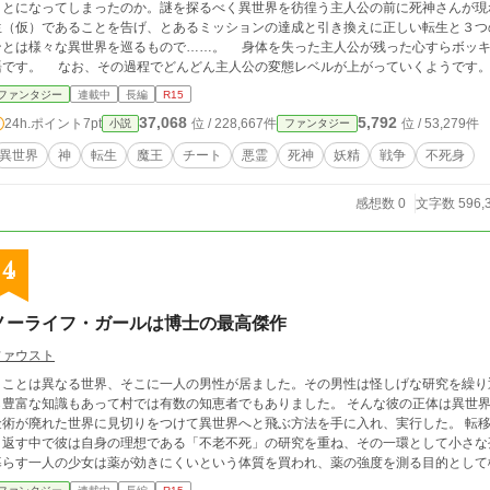
ことになってしまったのか。謎を探るべく異世界を彷徨う主人公の前に死神さんが現
生（仮）であることを告げ、とあるミッションの達成と引き換えに正しい転生と３つ
は様々な異世界を巡るもので……。 身体を失った主人公が残った心すらボッキボキに折られながらも頑張って転生を目指す物
です。 なお、その過程でどんどん主人公の変態レベルが上がっていくようです。 第１章は「働かなくてもいい世界」。労働不
の世界で、不死の住人達と友達になります。 第２章は「恋のキューピッド大作戦」
ファンタジー
連載中
長編
R15
ます。 ６〜８つの世界を巡る予定です。
37,068
5,792
24h.ポイント
7pt
位 / 228,667件
位 / 53,279件
小説
ファンタジー
異世界
神
転生
魔王
チート
悪霊
死神
妖精
戦争
不死身
感想数 0
文字数 596,
4
ノーライフ・ガールは博士の最高傑作
ファウスト
こことは異なる世界、そこに一人の男性が居ました。その男性は怪しげな研究を繰り
ら豊富な知識もあって村では有数の知恵者でもありました。 そんな彼の正体は異世
金術が廃れた世界に見切りをつけて異世界へと飛ぶ方法を手に入れ、実行した。 転
り返す中で彼は自身の理想である「不老不死」の研究を重ね、その一環として小さな
暮らす一人の少女は薬が効きにくいという体質を買われ、薬の強度を測る目的として
れから十年後、完成を見た少女を主人公に物語は始まる・・・。