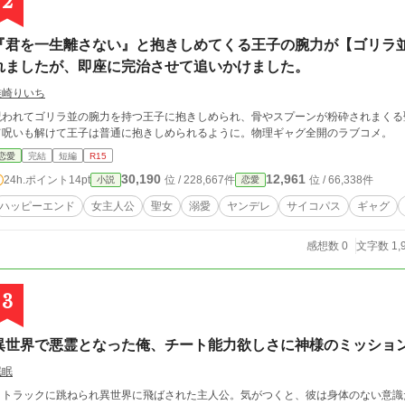
2
『君を一生離さない』と抱きしめてくる王子の腕力が【ゴリラ
れましたが、即座に完治させて追いかけました。
唯崎りいち
呪われてゴリラ並の腕力を持つ王子に抱きしめられ、骨やスプーンが粉砕されまくる
て呪いも解けて王子は普通に抱きしめられるように。物理ギャグ全開のラブコメ。
恋愛
完結
短編
R15
30,190
12,961
24h.ポイント
14pt
位 / 228,667件
位 / 66,338件
小説
恋愛
ハッピーエンド
女主人公
聖女
溺愛
ヤンデレ
サイコパス
ギャグ
感想数 0
文字数 1,
3
異世界で悪霊となった俺、チート能力欲しさに神様のミッショ
眠眠
トラックに跳ねられ異世界に飛ばされた主人公。気がつくと、彼は身体のない意識