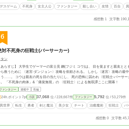
デスゲーム
不死身
女主人公
ファンタジー
殺し合い
友情
百合
感想数 1
文字数 190,
6
絶対不死身の狂戦士(バーサーカー)
チタン
学生でゲーマーの富士見 鋼(フジミ コウ)は、 目を覚ますと親友とともに異世界に転生していた。 彼らは王国を魔物
救うために 〈迷宮-ダンジョン-〉攻略を依頼される。 しかし〈迷宮〉攻略の最中、コウの親友である フレッドは命を落としてし
親友の死を目の当たりにし、 死の恐怖に囚われ〈狂戦士-バーサーカー-〉 と呼ばれるほどの戦士へと変貌を遂げ
る。 「不死身の肉体」&「痛覚無視」の 〈狂戦士〉による無双譚ここに開幕！
ファンタジー
連載中
長編
37,068
5,792
24h.ポイント
7pt
位 / 228,667件
位 / 53,279件
小説
ファンタジー
異世界
転生
勇者
剣と魔法
美少女
チート
治癒魔術
狂戦士
バ
感想数 0
文字数 45,