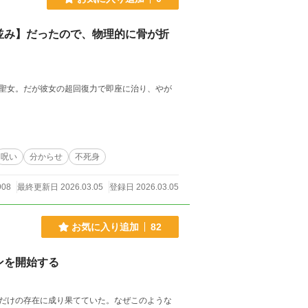
並み】だったので、物理的に骨が折
聖女。だが彼女の超回復力で即座に治り、やが
呪い
分からせ
不死身
908
最終更新日 2026.03.05
登録日 2026.03.05
お気に入り追加
82
ンを開始する
だけの存在に成り果てていた。なぜこのような