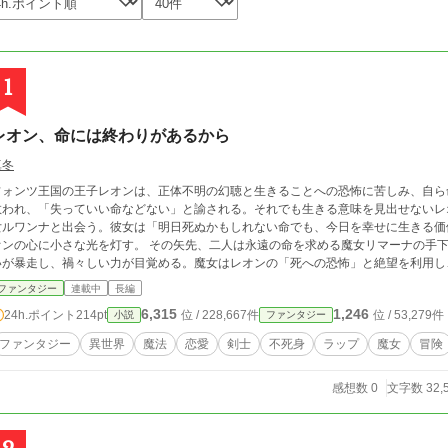
1
レオン、命には終わりがあるから
真冬
フォンツ王国の王子レオンは、正体不明の幻聴と生きることへの恐怖に苦しみ、自ら
救われ、「失っていい命などない」と諭される。それでも生きる意味を見出せないレ
女ルワンナと出会う。彼女は「明日死ぬかもしれない命でも、今日を幸せに生きる価
心に小さな光を灯す。 その矢先、二人は永遠の命を求める魔女リマーナの手下に襲われる。レオンの中に眠っていた魔女の呪
いが暴走し、禍々しい力が目覚める。魔女はレオンの「死への恐怖」と絶望を利用し
レオンは第一兵団長アーサー、タブ爺、治癒魔法師として認められたルワンナらと共
ファンタジー
連載中
長編
に魔女討伐隊へ加わる。旅の中で彼らは命と向き合い、それぞれが「生きる意味」を
6,315
1,246
24h.ポイント
214pt
位 / 228,667件
位 / 53,279件
小説
ファンタジー
ちの信念、そして人々の想いに触れる中で、レオンは少しずつ自らの絶望を乗り越え
辿り着いていく。 最終決戦で、不死の力を得ようとする魔女リマーナと、「限りある命の尊さ」を信じるレオンとルワンナ
ファンタジー
異世界
魔法
恋愛
剣士
不死身
ラップ
魔女
冒険
は激突する。希望の光を宿した聖なる力と、命を想う治癒魔法が一つになった時、世
の呪いを断ち切り、本当の意味で生きる希望を見つけ出す。
感想数 0
文字数 32,