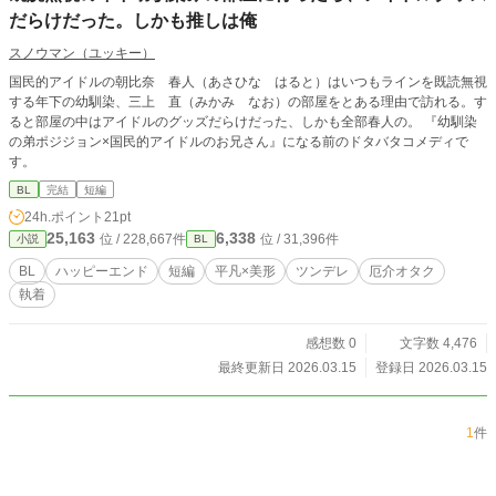
だらけだった。しかも推しは俺
スノウマン（ユッキー）
国民的アイドルの朝比奈 春人（あさひな はると）はいつもラインを既読無視
する年下の幼馴染、三上 直（みかみ なお）の部屋をとある理由で訪れる。す
ると部屋の中はアイドルのグッズだらけだった、しかも全部春人の。 『幼馴染
の弟ポジジョン×国民的アイドルのお兄さん』になる前のドタバタコメディで
す。
BL
完結
短編
24h.ポイント
21pt
25,163
6,338
位 / 228,667件
位 / 31,396件
小説
BL
BL
ハッピーエンド
短編
平凡×美形
ツンデレ
厄介オタク
執着
感想数 0
文字数 4,476
最終更新日 2026.03.15
登録日 2026.03.15
1
件