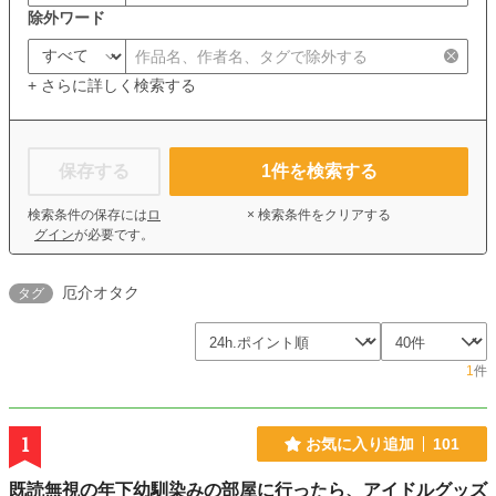
除外ワード
+ さらに詳しく検索する
保存する
1
件を検索する
検索条件の保存には
ロ
× 検索条件をクリアする
グイン
が必要です。
厄介オタク
タグ
1
件
1
お気に入り追加
101
既読無視の年下幼馴染みの部屋に行ったら、アイドルグッズ