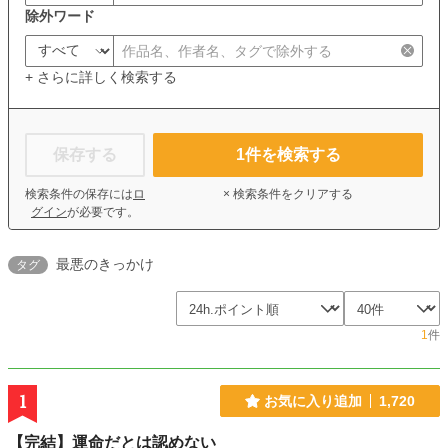
除外ワード
+ さらに詳しく検索する
保存する
1
件を検索する
検索条件の保存には
ロ
× 検索条件をクリアする
グイン
が必要です。
最悪のきっかけ
タグ
1
件
1
お気に入り追加
1,720
【完結】運命だとは認めない