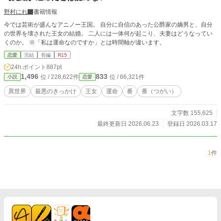
野村にれ
書籍情報
今では芸術が盛んなアニノー王国。 自分に自信のあった公爵家の嫡男と、自分
の世界を壊された王女の結婚。 二人には一体何が起こり、夫妻はどうなってい
くのか。 ※「私は運命なのですか」とは時間軸が違います。
恋愛
完結
長編
R15
24h.ポイント
887pt
1,496
833
位 / 228,622件
位 / 66,321件
小説
恋愛
異世界
最悪のきっかけ
王女
運命
番
番（つがい）
文字数 155,625
最終更新日 2026.06.23
登録日 2026.03.17
1
件