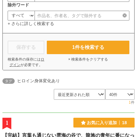
除外ワード
+ さらに詳しく検索する
保存する
1
件を検索する
検索条件の保存には
ロ
× 検索条件をクリアする
グイン
が必要です。
ヒロイン身体変化あり
タグ
1
件
1
お気に入り追加
18
【完結】言葉も通じない雲海の谷で、龍族の青年に番になっ