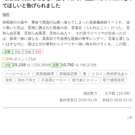
てほしいと告げられました
物村
休暇旅行の途中、事故で異国の山奥へ落ちてしまった巡遊魔術師イーリヤ。 辿
り着いた先は、雲海に囲まれた龍族の谷、雲蓮谷（うんれんこく）だった。 見
知らぬ言葉、見知らぬ風景、見知らぬ人々。 その谷でイーリヤが出会ったの
は、族長一族に連なる、真面目で不器用な龍族の青年レンゲツ。 言葉も通じな
いはずなのに、彼はなぜか最初からイーリヤへ強い熱を向けてくる。 この国に
は、“番”と呼ばれる特別な伴侶の文化がある。 それは時に、共に生きるために大
恋愛
完結
長編
R18
きな変化を受け入れる絆でもあった。 レンゲツはイーリヤをその相手だと見定
24h.ポイント
21pt
め、熱を隠しきれないほど求めながらも、彼女の理解と選択を待ち続ける。 し
25,158
10,792
位 / 228,785件
位 / 66,373件
小説
恋愛
かし、番同士には理屈では抗えない身体の反応もあって――。 異郷の谷で言葉
を交わし、文化を知り、触れ合いながら、イーリヤは彼と共に生きる未来を少し
ハッピーエンド
異類婚姻譚
異種族恋愛
番
ヒロイン身体変化あり
ずつ思い描いていく。 雲海の谷で始まる、異種族の運命と選択の恋物語。 ※一
発情
初めて同士
不器用ヒーロー
努力家ヒロイン
尾で感情表現
部特殊設定（身体変化）があります。キーワードをご確認の上、お読みくださ
い。 ※性描写がある回には、※＝描写あり／※※＝描写あり（強め）／※※※
＝挿入あり、を付けています。 ※ムーンライトノベルズにも掲載しています。
感想数 0
文字数 119,380
最終更新日 2026.03.28
登録日 2026.03.22
1
件