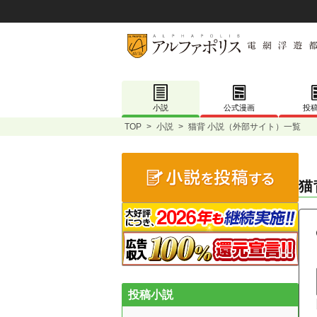
小説
公式漫画
投
TOP
>
小説
>
猫背 小説（外部サイト）一覧
猫
投稿小説