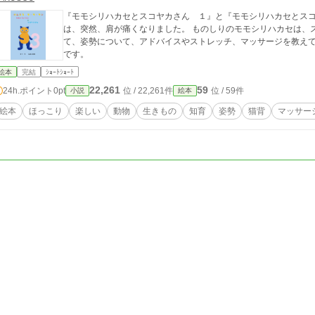
『モモシリハカセとスコヤカさん １』と『モモシリハカセとスコ
は、突然、肩が痛くなりました。 ものしりのモモシリハカセは、
て、姿勢について、アドバイスやストレッチ、マッサージを教えてくれました。 健康や体の
です。
絵本
完結
ｼｮｰﾄｼｮｰﾄ
22,261
59
24h.ポイント
0pt
位 / 22,261件
位 / 59件
小説
絵本
絵本
ほっこり
楽しい
動物
生きもの
知育
姿勢
猫背
マッサー