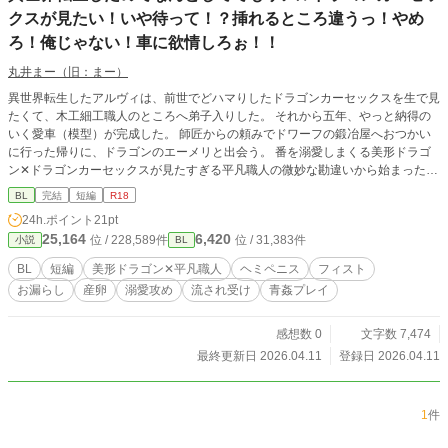
クスが見たい！いや待って！？挿れるところ違うっ！やめ
ろ！俺じゃない！車に欲情しろぉ！！
丸井まー（旧：まー）
異世界転生したアルヴィは、前世でどハマりしたドラゴンカーセックスを生で見
たくて、木工細工職人のところへ弟子入りした。 それから五年、やっと納得の
いく愛車（模型）が完成した。 師匠からの頼みでドワーフの鍛冶屋へおつかい
に行った帰りに、ドラゴンのエーメリと出会う。 番を溺愛しまくる美形ドラゴ
ン✕ドラゴンカーセックスが見たすぎる平凡職人の微妙な勘違いから始まったイ
チャイチャラブラブ？ストーリー。 ※フィスト、ヘミペニス、お漏らし、産卵
BL
完結
短編
R18
あります！ ※ムーンライトノベルズさんでも公開しております。
24h.ポイント
21pt
25,164
6,420
位 / 228,589件
位 / 31,383件
小説
BL
BL
短編
美形ドラゴン✕平凡職人
ヘミペニス
フィスト
お漏らし
産卵
溺愛攻め
流され受け
青姦プレイ
感想数 0
文字数 7,474
最終更新日 2026.04.11
登録日 2026.04.11
1
件