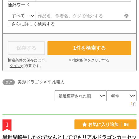
除外ワード
+ さらに詳しく検索する
保存する
1
件を検索する
検索条件の保存には
ロ
× 検索条件をクリアする
グイン
が必要です。
美形ドラゴン✕平凡職人
タグ
1
件
1
お気に入り追加
66
異世界転生したのでなんとしてでもリアルドラゴンカーセッ