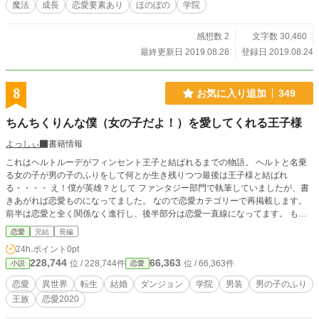
魔法
成長
恋愛要素あり
ほのぼの
学院
感想数 2
文字数 30,460
最終更新日 2019.08.28
登録日 2019.08.24
8
お気に入り追加
349
ちんちくりんな僕（女の子だよ！）を愛してくれる王子様
よっしぃ
書籍情報
これはヘルトルーデがフィンセント王子と結ばれるまでの物語。 ヘルトと名乗
る女の子が男の子のふりをして何とか生き残りつつ最後は王子様と結ばれ
る・・・・ え！僕が英雄？として ファンタジー部門で執筆していましたが、書
きあがれば恋愛ものになってました。 なので恋愛カテゴリーで再掲載します。
前半は恋愛と全く関係なく進行し、後半部分は恋愛一直線になってます。 も
し、恋愛だけがいいという場合、前半はすっ飛ばし、半ばに ワワラドナ王国国
恋愛
完結
長編
立魔道学院 と言う章が出てきます。 そこまで無視してもらっても良いのです
24h.ポイント
0pt
が、それまでに色々とあるので、出来れば全部読んで頂きたいです。 ●●●●●●●●
228,744
66,363
位 / 228,744件
位 / 66,363件
小説
恋愛
●●●●●●●●●●●●●●●●●●●●●●●●●●●● １０歳の時、住んでいた国が戦争で敗れ、
両親共々船で国を脱出。だが乗ってきた船が大破、奇跡的に陸に1人辿り着く。
恋愛
異世界
転生
結婚
ダンジョン
学院
男装
男の子のふり
しかし、たどり着いた先は言葉が通じない。 なんとか冒険者ギルドで登録？を
王族
恋愛2020
済ませれたが、トラブルに巻き込まれ、別の街に向かう事に。 しかしながらそ
こでも追い出され、追い出された先にあった森をさまよい、何とか雨露をしのげ