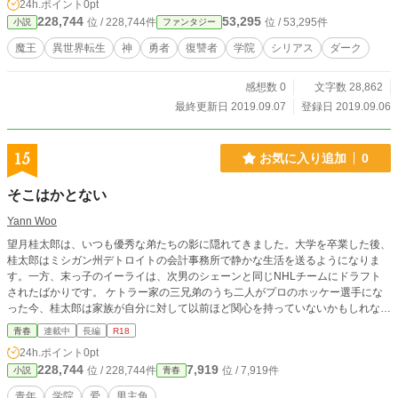
24h.ポイント
0pt
228,744
53,295
位 / 228,744件
位 / 53,295件
小説
ファンタジー
魔王
異世界転生
神
勇者
復讐者
学院
シリアス
ダーク
感想数 0
文字数 28,862
最終更新日 2019.09.07
登録日 2019.09.06
15
お気に入り追加
0
そこはかとない
Yann Woo
望月桂太郎は、いつも優秀な弟たちの影に隠れてきました。大学を卒業した後、
桂太郎はミシガン州デトロイトの会計事務所で静かな生活を送るようになりま
す。一方、末っ子のイーライは、次男のシェーンと同じNHLチームにドラフト
されたばかりです。 ケトラー家の三兄弟のうち二人がプロのホッケー選手にな
った今、桂太郎は家族が自分に対して以前ほど関心を持っていないかもしれない
と感じ始めます。ホッケーシーズンを通して、桂太郎のその思いはかつて親しか
青春
連載中
長編
R18
った家族によって徐々に確証されていきます。 自分が疎外されることを受け入
24h.ポイント
0pt
れ始めた矢先、スターのディフェンスマンが現れ、桂太郎に本当のスポーツマン
228,744
7,919
位 / 228,744件
位 / 7,919件
小説
青春
シップ（そして愛）の意味を教えてくれるのです。
青年
学院
爱
男主角