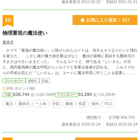
最終更新日 2021.02.22
登録日 2021.01.21
10
お気に入り追加
217
物理重視の魔法使い
東赤月
かつて『最強の魔法使い』に助けられたユートは、自分もそうなりたいと憧れ
を覚えた。 しかし彼の魔力放出量は少なく、魔法の規模に直結する魔術式の
大きさは小さいままだった。 そんなユートと、師である『じいさん』の元
に、国内最高峰の魔法学院からシルファと名乗る使者が訪れる。 シルファか
らの手紙を読んだ『じいさん』は、ユートに魔法学院に行くことを提案し……？
魔力が存在する世界で織り成す、弱くはない魔法使いの冒険譚、はじまりはじ
ファンタジー
連載中
長編
まり。 ※小説家になろう様の方にも掲載しております
24h.ポイント
0pt
228,744
53,295
位 / 228,744件
位 / 53,295件
小説
ファンタジー
魔法
魔術式
一人称
学院
魔物
精霊
契約
R12
感想数 0
文字数 908,703
最終更新日 2025.02.24
登録日 2019.06.24