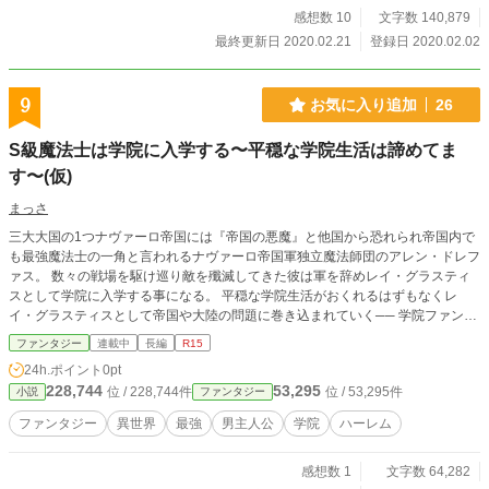
る場所を確保。 森の周りには色々な素材があるが、強い魔物が居たり、冒険者
感想数 10
文字数 140,879
がその魔物を討伐しようとしており、素材の採取以外にやる事が・・・・ そ
最終更新日 2020.02.21
登録日 2020.02.02
う、魔物に敗れた冒険者の装備を回収してしまう事。 そして、森の奥にあるダ
ンジョン、この中にもやはり冒険者が一攫千金を狙って挑むが、途中で夢破れ、
そこで落としていった装備も回収する日々。 ある日、ダンジョンで魔物から逃
9
お気に入り追加
26
げている女性冒険者のパーティを助けた事で転機が訪れる。今まで街へ近づく事
が出来なかったが、女性パーティに連れられ、街でたまった素材を売る事がで
S級魔法士は学院に入学する〜平穏な学院生活は諦めてま
き、一気に大金持ちへ。 そして助けたパーティが、お礼をしたいようなので、
言葉を教えてもらう事に。だけど・・・・悪い事に僕は対人ずっと独りでいたせ
す〜(仮)
いかいつの間にか恐怖症に。そんな中で言葉を覚えるのはなかなか大変。 そし
まっさ
て、女の子が１人で生き残るのは厳しいので、常に男の子の振る舞いを、一人称
も僕と名乗って数年。 そんなある日、魔法学院で学ぶ事に。そこで出会った王
三大大国の1つナヴァーロ帝国には『帝国の悪魔』と他国から恐れられ帝国内で
子様は、男の子のふりをしているのに、僕に求婚してくるんです。 これはヘル
も最強魔法士の一角と言われるナヴァーロ帝国軍独立魔法師団のアレン・ドレフ
トと名乗る断男装の女の子が、国の王子様に見初められ、結ばれる物語で
ァス。 数々の戦場を駆け巡り敵を殲滅してきた彼は軍を辞めレイ・グラスティ
す・・・・ 途中不幸もありますが、最終的にはハッピーエンドです。
スとして学院に入学する事になる。 平穏な学院生活がおくれるはずもなくレ
イ・グラスティスとして帝国や大陸の問題に巻き込まれていく── 学院ファンタ
ジー開幕！！ ※他サイトにも掲載中です
ファンタジー
連載中
長編
R15
24h.ポイント
0pt
228,744
53,295
位 / 228,744件
位 / 53,295件
小説
ファンタジー
ファンタジー
異世界
最強
男主人公
学院
ハーレム
感想数 1
文字数 64,282