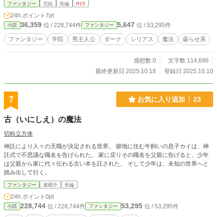
てくれた友人の期待に応えるため、この理不尽な世界で、必
ファンタジー
完結
長編
R15
死に自分の居場所を探す物語。
24h.ポイント
7pt
36,359
5,647
位 / 228,744件
位 / 53,295件
小説
ファンタジー
ファンタジー
学院
男主人公
ダーク
シリアス
魔法
曇らせ系
感想数 0
文字数 114,696
最終更新日 2025.10.18
登録日 2025.10.10
7
お気に入り追加
23
古（いにしえ）の魔法
切粉立方体
神託により人々の天職が決定される世界。 僻地に住む牛飼いの息子カイは、神
託式で不思議な職名を告げられた。 家に戻りその職名を父親に告げると、少年
は父親から家に代々伝わる古い本を託された。 そして少年は、未知の世界へと
踏み出して行く。
ファンタジー
連載中
長編
24h.ポイント
0pt
228,744
53,295
位 / 228,744件
位 / 53,295件
小説
ファンタジー