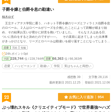
子爵令嬢と伯爵令息の勘違い
柚木ゆず
王立ティアテス学院に通う、ハネット子爵令嬢のリーズとフィラミス伯爵令息
のロベール。２人はロベールがリーズを介抱したことによって距離が縮まり始
め、その結果お互いが密かに好意を抱いていました。 そんな２人はある日、
ついに告白をすると決めたのですが――。 その直前に起きてしまった出来事
がきっかけとなり、リーズとロベールは勘違いを繰り返すことになってしまうの
でした。
恋愛
完結
短編
24h.ポイント
0pt
228,744
66,363
位 / 228,744件
位 / 66,363件
小説
恋愛
恋愛
ハッピーエンド
勘違い
学院
実はちゃんと両想い
感想数 39
文字数 28,116
最終更新日 2021.12.25
登録日 2021.12.06
22
お気に入り追加
954
ぶっ壊れスキル《クリエイティブモード》で世界最強〜ハズ