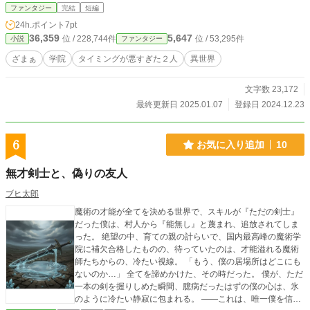
るのは我慢できるけど、大好きな婚約者が傷付けられるのは許せない――。 ロ
ファンタジー
完結
短編
ナとアントワンは、まだ知りません。 格下だからと調子に乗って虐げていた、
24h.ポイント
7pt
ヴェロニックとジャルッズの恐ろしさを――。 ※１月７日、本編完結。後日、
36,359
5,647
位 / 228,744件
位 / 53,295件
小説
ファンタジー
ヴェロニックとジャルッズに関するお話の投稿を予定しております。
ざまぁ
学院
タイミングが悪すぎた２人
異世界
文字数 23,172
最終更新日 2025.01.07
登録日 2024.12.23
6
お気に入り追加
10
無才剣士と、偽りの友人
ブヒ太郎
魔術の才能が全てを決める世界で、スキルが『ただの剣士』
だった僕は、村人から『能無し』と蔑まれ、追放されてしま
った。 絶望の中、育ての親の計らいで、国内最高峰の魔術学
院に補欠合格したものの、待っていたのは、才能溢れる魔術
師たちからの、冷たい視線。 「もう、僕の居場所はどこにも
ないのか…」 全てを諦めかけた、その時だった。 僕が、ただ
一本の剣を握りしめた瞬間、臆病だったはずの僕の心は、氷
のように冷たい静寂に包まれる。 ――これは、唯一僕を信じ