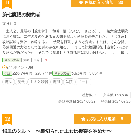
11
お気に入り追加
30
第七魔眼の契約者
文月ヒロ
主人公、最弱の【魔術師】・和灘 悟《わなだ さとる》。 第六魔法学院
に通う彼は、二年の夏のとある日の朝学院より落第を通告された。 『【迷宮】
攻略試験を受け、攻略する』 状況を打破しようと奔走する彼は、そんな折、
落第回避の方法として追試の存在を知る。 そして試験開始後【迷宮】へと潜
り込んだ悟だったが、そこで【魔眼】を名乗る声に話し掛けられ――。 最弱
だった少年【魔術師】が【魔眼】と紡ぐ――最強の物語、開幕!!
キャラ文芸
完結
長編
R15
24h.ポイント
0pt
228,744
5,634
位 / 228,744件
位 / 5,634件
小説
キャラ文芸
魔法
現代
主人公最弱
魔眼
学院
チート
感想数 0
文字数 158,534
最終更新日 2024.09.23
登録日 2024.08.29
12
お気に入り追加
5
鎖血のタルト 〜裏切られた王女は復讐をやめた〜