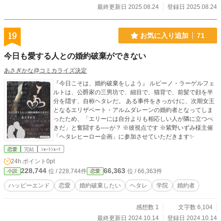
最終更新日 2025.08.24
登録日 2025.08.24
19
お気に入り追加
71
今日も愛する人との婚約破棄ができない
あさぎかな@コミカライズ決定
『今日こそは、婚約破棄をしよう』 ルビーノ・ラーゲルフェ
ルトは、公爵家の三男坊で、細目で、猫背で、前髪で顔を半
分を隠す、自称ヘタレだ。 ある事件をきっかけに、次期女王
となるエリザベート・アルムダレーンの婚約者となってしま
ったため、「エリーには自分よりも相応しい人が隣に立つべ
きだ」と奮闘する──が？ ※彼視点です ※紫野いずみ様主催
「ヘタレヒーロー企画」に参加させていただきます✨
恋愛
完結
ｼｮｰﾄｼｮｰﾄ
24h.ポイント
0pt
228,744
66,363
位 / 228,744件
位 / 66,363件
小説
恋愛
ハッピーエンド
恋愛
婚約破棄したい
ヘタレ
学院
婚約者
感想数 1
文字数 6,104
最終更新日 2024.10.14
登録日 2024.10.14