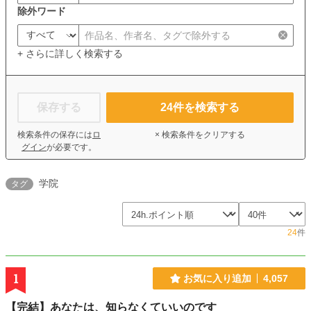
除外ワード
+ さらに詳しく検索する
保存する
24
件を検索する
検索条件の保存には
ロ
× 検索条件をクリアする
グイン
が必要です。
学院
タグ
24
件
1
お気に入り追加
4,057
【完結】あなたは、知らなくていいのです