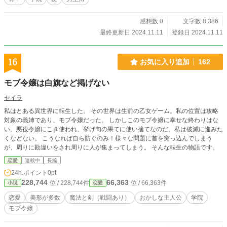
感想数 0
文字数 8,386
最終更新日 2024.11.11
登録日 2024.11.11
16
お気に入り追加
162
モブ令嬢は白旗など掲げない
セイラ
私はとある異世界に転生した。 その世界は生前の乙女ゲーム。私の位置は攻略
対象の義姉であり、モブ令嬢だった。 しかしこのモブ令嬢に幸せな終わりはな
い。悪役令嬢にこき使われ、挙げ句の果てに使い捨てなのだ。私は破滅に進みた
くなどない。 こうなれば自ら防ぐのみ！様々な問題に首を突っ込んでしまう
が、周りに勘違いをされ周りに人が集まってしまう。 そんな転生の物語です。
恋愛
連載中
長編
24h.ポイント
0pt
228,744
66,363
位 / 228,744件
位 / 66,363件
小説
恋愛
恋愛
美形が多数
魔法と剣（戦闘あり）
おかしな主人公
学院
モブ令嬢