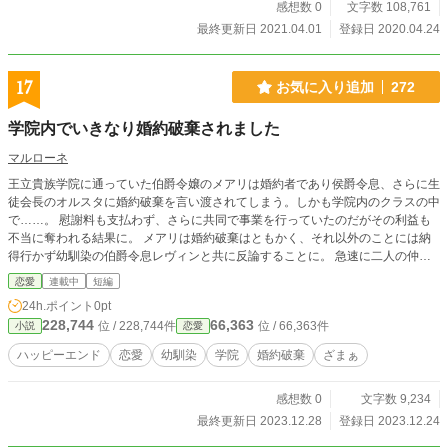
感想数 0
文字数 108,761
最終更新日 2021.04.01
登録日 2020.04.24
17
お気に入り追加
272
学院内でいきなり婚約破棄されました
マルローネ
王立貴族学院に通っていた伯爵令嬢のメアリは婚約者であり侯爵令息、さらに生
徒会長のオルスタに婚約破棄を言い渡されてしまう。しかも学院内のクラスの中
で……。 慰謝料も支払わず、さらに共同で事業を行っていたのだがその利益も
不当に奪われる結果に。 メアリは婚約破棄はともかく、それ以外のことには納
得行かず幼馴染の伯爵令息レヴィンと共に反論することに。 急速に二人の仲も
進展していくが……？
恋愛
連載中
短編
24h.ポイント
0pt
228,744
66,363
位 / 228,744件
位 / 66,363件
小説
恋愛
ハッピーエンド
恋愛
幼馴染
学院
婚約破棄
ざまぁ
感想数 0
文字数 9,234
最終更新日 2023.12.28
登録日 2023.12.24