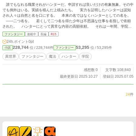
誰でもなれる職業それがハンターだ。申請すれば良いだけの有象無象。その中
でも例外はいる。実績を積んだ上積みたち。 実力を証明したハンターは認知
され人々は自然と名を口にする。 本来の名ではなくハンターとしての名を。
——二つ名を。 若くして二つ名を得た少年は不思議な仕事を名指しで依頼
された。 ハンターにとって異常な内容の高額依頼。 それは一年間、学院生
活をして欲しいというものだった。
ファンタジー
連載中
長編
R15
24h.ポイント
0pt
228,744
53,295
位 / 228,744件
位 / 53,295件
小説
ファンタジー
異世界
ファンタジー
魔法
ハンター
学院
感想数 0
文字数 108,840
最終更新日 2025.10.27
登録日 2025.07.05
24
件