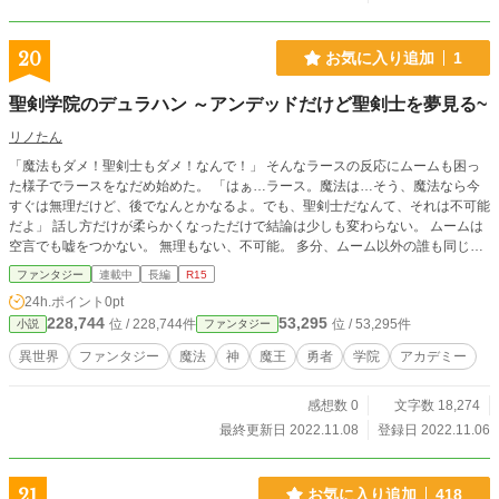
20
お気に入り追加
1
聖剣学院のデュラハン ～アンデッドだけど聖剣士を夢見る~
リノたん
「魔法もダメ！聖剣士もダメ！なんで！」 そんなラースの反応にムームも困っ
た様子でラースをなだめ始めた。 「はぁ…ラース。魔法は…そう、魔法なら今
すぐは無理だけど、後でなんとかなるよ。でも、聖剣士だなんて、それは不可能
だよ」 話し方だけが柔らかくなっただけで結論は少しも変わらない。 ムームは
空言でも嘘をつかない。 無理もない、不可能。 多分、ムーム以外の誰も同じ答
えをするだろう。 なぜなら、それがこの世の本質であり真理だからだ。 「不可
ファンタジー
連載中
長編
R15
能？どうして？」 「どうしてだって？ふぅ…」 泣きそうな反応なら心が弱くな
24h.ポイント
0pt
るのも当然だが、ムームは長いため息と共に呆れるようにラースに向かって一の
228,744
53,295
位 / 228,744件
位 / 53,295件
小説
ファンタジー
ページを広げて差し出した。 「だって、ラース、お前…」 そして、きちんと現
実をゆっくり読んでくれた。 「デュラハンだろ」 ムームが広げたページ。 そこ
異世界
ファンタジー
魔法
神
魔王
勇者
学院
アカデミー
にはラースのように頭のない亡者一つが聖剣王の剣に体が両端される姿が描かれ
ていた。
感想数 0
文字数 18,274
最終更新日 2022.11.08
登録日 2022.11.06
21
お気に入り追加
418