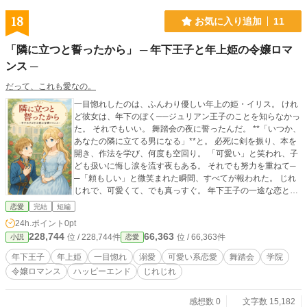
18
お気に入り追加
11
「隣に立つと誓ったから」 ─ 年下王子と年上姫の令嬢ロマ
ンス ─
だって、これも愛なの。
一目惚れしたのは、ふんわり優しい年上の姫・イリス。 けれ
ど彼女は、年下のぼく──ジュリアン王子のことを知らなかっ
た。 それでもいい。 舞踏会の夜に誓ったんだ。 **「いつか、
あなたの隣に立てる男になる」**と。 必死に剣を振り、本を
開き、作法を学び、何度も空回り。 「可愛い」と笑われ、子
ども扱いに悔し涙を流す夜もある。 それでも努力を重ねて─
─「頼もしい」と微笑まれた瞬間、すべてが報われた。 じれ
じれで、可愛くて、でも真っすぐ。 年下王子の一途な恋と、
ほんわか姫の心が少しずつほどけていく。 やがて訪れる婚
恋愛
完結
短編
約、そして甘い日常へ。 恋に一生懸命なジュリアン王子と、
24h.ポイント
0pt
ふんわり姫イリスの令嬢ロマンス。
228,744
66,363
位 / 228,744件
位 / 66,363件
小説
恋愛
年下王子
年上姫
一目惚れ
溺愛
可愛い系恋愛
舞踏会
学院
令嬢ロマンス
ハッピーエンド
じれじれ
感想数 0
文字数 15,182