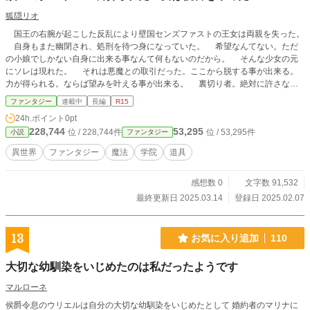
狐隠リオ
国王の右腕が起こした反乱により壁国センズファストの王女は両親を失った。
自身もまた幽閉され、処刑を待つ身になっていた。 希望なんてない。ただ
の小娘でしかない自身に出来る事なんて何もないのだから。 そんな少女の元
にソレは現れた。 それは悪魔との取引だった。ここから脱する事が出来る。
力が得られる。ならば望みを叶える事が出来る。 裏切り者。絶対に許さな
い。絶対にこの手で殺してやる。復讐を誓った少女は進み続けた。 だけど、
ファンタジー
連載中
長編
R15
少女は知ってしまった。 真実を。 復讐をやめ目的を失った少女は無感情の
24h.ポイント
0pt
ままにただただ任務をこなすための人形へとなっていた。 復讐のために人で
228,744
53,295
位 / 228,744件
位 / 53,295件
小説
ファンタジー
ある事を捨てた少女は心の底から人形へとなりつつあった。そんな日々の中でと
ある任務を与えられる。 それは護衛任務だった。 復讐のために殺す力を磨
異世界
ファンタジー
魔法
学院
道具
き続けた少女に与えられたのは護る任務だった。 その先で彼女は知る事にな
る。もう一つの真実を。
感想数 0
文字数 91,532
最終更新日 2025.03.14
登録日 2025.02.07
13
お気に入り追加
110
大切な幼馴染をいじめたのは私だったようです
マルローネ
侯爵令息のウリエルは自分の大切な幼馴染をいじめたとして 婚約者のマリナに