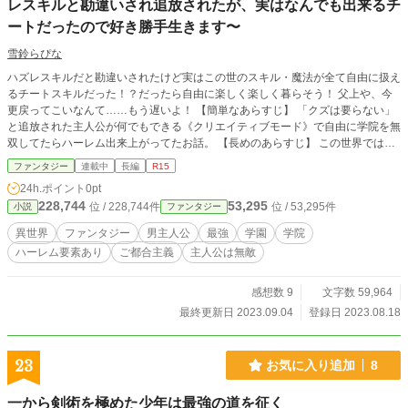
レスキルと勘違いされ追放されたが、実はなんでも出来るチ
ートだったので好き勝手生きます〜
雪鈴らぴな
ハズレスキルだと勘違いされたけど実はこの世のスキル・魔法が全て自由に扱え
るチートスキルだった！？だったら自由に楽しく楽しく暮らそう！ 父上や、今
更戻ってこいなんて……もう遅いよ！ 【簡単なあらすじ】 「クズは要らない」
と追放された主人公が何でもできる《クリエイティブモード》で自由に学院を無
双してたらハーレム出来上がってたお話。 【長めのあらすじ】 この世界では15
歳になると、【スキルの儀】誰もが例外なくスキルを与えられる。 魔王を討伐
ファンタジー
連載中
長編
R15
した勇者パーティーに大きく貢献したと言われている魔術師ーーーモートン・グ
24h.ポイント
0pt
リアントの息子であるユリア・グリアントは当然魔術師向きの最強スキルが授け
228,744
53,295
位 / 228,744件
位 / 53,295件
小説
ファンタジー
られるだろうと周囲の人間は当然、厳しい修行を全うしてきた自分も最強の魔術
師になれるスキルだろうと期待されていた。 しかし与えられたスキルは《クリ
異世界
ファンタジー
男主人公
最強
学園
学院
エイティブモード》というスキル。 【スキルの書】にすら載っていないこのス
ハーレム要素あり
ご都合主義
主人公は無敵
キルは最初こそは新たなスキルか！？とその場を騒がせるが詠唱をしても何一つ
魔法は発動せずゴミスキル扱い。 反対に、兄達は《極寒の魔術》や《魔法剣
士》などの最上級スキルが与えられ、圧倒的な魔法を披露する。 代々最上級の
感想数 9
文字数 59,964
スキルを与えられてきたグリアント家にゴミスキル持ちが居るのは面汚しだとモ
最終更新日 2023.09.04
登録日 2023.08.18
ートンに家を追放されてしまう。 しかし、少女を襲っていた男との戦闘をきっ
かけにスキルの使い方が分かる様になり！？ ゴミスキルだと思われていた《ク
リエイティブモード》は全てのスキルを習得でき、喪われた魔法をも使え、更に
23
お気に入り追加
8
はアイテムも無限に取り出せる最強のスキルであった。 襲われているところを
助けた第三王女や、入学試験で虐められていたブルマの女の子、更には天使やバ
一から剣術を極めた少年は最強の道を征く
ハムートにまで溺愛され……。 それを耳に挟んだモートンはユリアを家に連れ