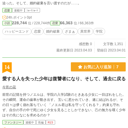
迫った。そして、婚約破棄を言い渡すのだが……。
恋愛
連載中
ｼｮｰﾄｼｮｰﾄ
24h.ポイント
0pt
228,744
66,363
位 / 228,744件
位 / 66,363件
小説
恋愛
ハッピーエンド
恋愛
婚約破棄
ざまぁ
異世界
学院
感想数 0
文字数 1,351
最終更新日 2023.04.03
登録日 2023.04.01
14
お気に入り追加
7
愛する人を失った少年は復讐者になり、そして、過去に戻る
今宵の花
前世の記憶を持つノエルは、学院の入学試験のときある少女に一目ぼれをした。
その瞬間、運命の歯車が動き出す。 互いに惹かれていき、遂に結ばれるが、そ
の日々は儚く崩れ落ちていく 「ノエル君は私を守ってくれる？」約束も守れ
ず、自分の手の中で死にゆく少女を見ることしかできない、己の無力を嘆く少年
はその先になにを求めるのか？
ファンタジー
連載中
長編
R15