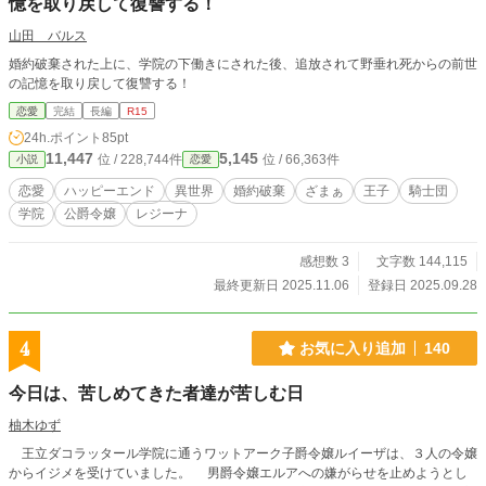
憶を取り戻して復讐する！
山田 バルス
婚約破棄された上に、学院の下働きにされた後、追放されて野垂れ死からの前世
の記憶を取り戻して復讐する！
恋愛
完結
長編
R15
24h.ポイント
85pt
11,447
5,145
位 / 228,744件
位 / 66,363件
小説
恋愛
恋愛
ハッピーエンド
異世界
婚約破棄
ざまぁ
王子
騎士団
学院
公爵令嬢
レジーナ
感想数 3
文字数 144,115
最終更新日 2025.11.06
登録日 2025.09.28
4
お気に入り追加
140
今日は、苦しめてきた者達が苦しむ日
柚木ゆず
王立ダコラッタール学院に通うワットアーク子爵令嬢ルイーザは、３人の令嬢
からイジメを受けていました。 男爵令嬢エルアへの嫌がらせを止めようとし