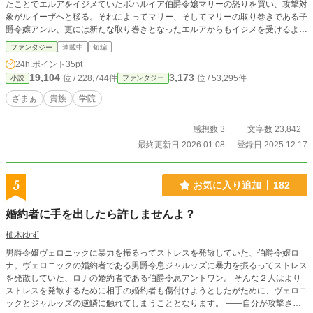
たことでエルアをイジメていたボハルイア伯爵令嬢マリーの怒りを買い、攻撃対
象がルイーザへと移る。それによってマリー、そしてマリーの取り巻きである子
爵令嬢アンル、更には新たな取り巻きとなったエルアからもイジメを受けるよう
になってしまったのです。 「……もう、無理です……」 学院内に助けを求め
ファンタジー
連載中
短編
られる人はおらず、家族に相談しても『我慢しろ』の一点張り。４か月間耐えて
24h.ポイント
35pt
いたものの心身ともに限界を迎えてしまい、ルイーザは命を絶つべく自室の窓か
19,104
3,173
位 / 228,744件
位 / 53,295件
小説
ファンタジー
ら飛び降りてしまったのでした。 「！？ ここは、わたしの部屋……！？ そ
れに、これは……！？」 ですがルイーザが目を覚ますと、そこは自室のベッ
ざまぁ
貴族
学院
ド。２階から飛び降りたはずなのに、怪我一つしていなかったのでした。 し
かも傍にあるデスクには、『もう酷い目には遭わない』『大丈夫』という謎のメ
感想数 3
文字数 23,842
ッセージが置かれていて――
最終更新日 2026.01.08
登録日 2025.12.17
5
お気に入り追加
182
婚約者に手を出したら許しませんよ？
柚木ゆず
男爵令嬢ヴェロニックに暴力を振るってストレスを発散していた、伯爵令嬢ロ
ナ。ヴェロニックの婚約者である男爵令息ジャルッズに暴力を振るってストレス
を発散していた、ロナの婚約者である伯爵令息アントワン。 そんな２人はより
ストレスを発散するために相手の婚約者も傷付けようとしたがために、ヴェロニ
ックとジャルッズの逆鱗に触れてしまうこととなります。 ――自分が攻撃され