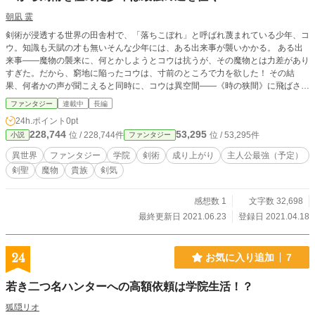
戻そうとするが当然戻る訳が無い。 今更、戻ってきてくれと言われてももう遅
朝凪 霙
い。 皆に溺愛されて幸せだから。 話が進むにつれてスキルを理解していき、最
剣術が浸透する世界の田舎村で、「落ちこぼれ」と呼ばれ蔑まれている少年、コ
終的には無茶苦茶をやり出します。(予定) こちらの作品は小説家になろう・ノベ
ウ。知識も天賦の才も無いそんな少年には、ある出来事が襲いかかる。 ある出
マ！様でも連載してます。 サイト毎にタイトルが微妙に違いますが《クリエイ
来事――魔物の襲来に、何とかしようとコウは抗うが、その魔物とは力差があり
ティブモード》が絶対に付いているので分かりやすいかと。
すぎた。だから、窮地に陥ったコウは、寸前のところで力を欲した！ その結
果、何者かの声が聞こえると同時に、コウは異空間――《時の狭間》に飛ばされ
る。 《時の狭間》とは、現実世界に比べて時の流れが遅く、現実世界に回帰す
ファンタジー
連載中
長編
る際には鍛え上げた能力が引き継がれるという、凡人のコウにとっては夢の空間
24h.ポイント
0pt
だった！！ それを知ったコウは、「落ちこぼれ」を辞めて一から剣術を極め始
228,744
53,295
位 / 228,744件
位 / 53,295件
小説
ファンタジー
める――。 剣技を生み出し、剣の理念を悟ったコウは、強くなって現実世界へ
と回帰し、魔物を見事討伐する。コウの悲願は叶ったのだ。 ――しかし、コウ
異世界
ファンタジー
学院
剣術
成り上がり
主人公最強（予定）
の物語はまだ終わらない。確かにコウを強くなったが、まだ未熟者だった。肉体
剣聖
魔物
貴族
剣気
的にも精神的にも、コウは己の道を征くために成長し続ける！ “一から剣術を極
めるコウは、最強の道を征く”――至高の学院剣戟ファンタジー‼︎
感想数 1
文字数 32,698
最終更新日 2021.06.23
登録日 2021.04.18
24
お気に入り追加
7
若き二つ名ハンターへの高額依頼は学院生活！？
狐隠リオ