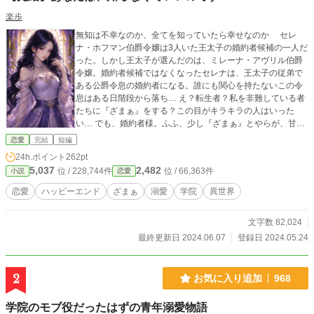
楽歩
無知は不幸なのか、全てを知っていたら幸せなのか セレ
ナ・ホフマン伯爵令嬢は3人いた王太子の婚約者候補の一人だ
った。しかし王太子が選んだのは、ミレーナ・アヴリル伯爵
令嬢。婚約者候補ではなくなったセレナは、王太子の従弟で
ある公爵令息の婚約者になる。誰にも関心を持たないこの令
息はある日階段から落ち… え？転生者？私を非難している者
たちに『ざまぁ』をする？この目がキラキラの人はいった
い… でも、婚約者様。ふふ、少し『ざまぁ』とやらが、甘い
のではなくて？きっと私の方が上手ですわ。 知らないからー
恋愛
完結
短編
幸せか、不幸かーそれは、セレナ・ホフマン伯爵令嬢のみぞ
24h.ポイント
262pt
知る ※誤字脱字、勉強不足、名前間違いなどなど、どうか温
5,037
2,482
位 / 228,744件
位 / 66,363件
小説
恋愛
かい目でm(_ _"m)
恋愛
ハッピーエンド
ざまぁ
溺愛
学院
異世界
文字数 82,024
最終更新日 2024.06.07
登録日 2024.05.24
2
お気に入り追加
968
学院のモブ役だったはずの青年溺愛物語