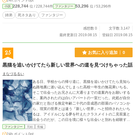
24h.ポイント
0pt
228,744
53,296
位 / 228,744件
位 / 53,296件
小説
ファンタジー
姉弟
死ネタあり
ファンタジー
感想数 0
文字数 3,147
最終更新日 2019.08.15
登録日 2019.08.15
25
お気に入り追加
0
黒猫を追いかけてたら新しい世界への道を見つけちゃった話
まなづるるい
ある日、学校からの帰り道に、黒猫を追いかけてたら見知ら
ぬ路地裏に迷い込んでしまった高校一年生の無花果いちる。
そこで出会ったお兄さんに大通りまでの道案内をお願いする
と、案内されたのは白いアパートの一室だった。此処が自分
の家だと告げる推定年齢二十代の音成恩の部屋のパソコンか
ら、現実の世界とは違う『新しい世界』へと招待されたいち
るは、アイドルになる夢を叶えたクラスメイトの二見双葉と
出会うのだが、この日を境に様々な出会いと別れを経験する
ことになる。
ファンタジー
完結
長編
24h.ポイント
0pt