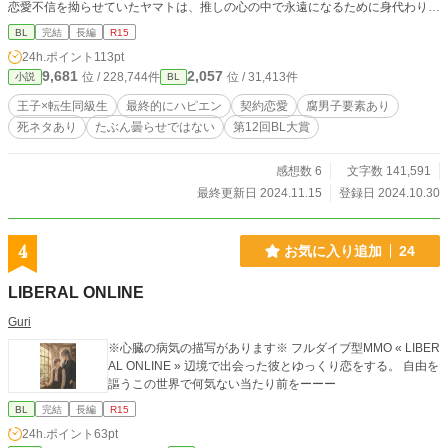
恋愛不信を拗らせていたヤマトは、推しの心の中で永遠になるために身代わりに
なろうと決意した。しかし、カイユー王子はゲームの時の印象と違っていて……
BL
完結
長編
R15
演技チャラ男攻め×美人人間不信受け ※最終的にはハッピーエンドです ※何か
24h.ポイント
113pt
しら地雷のある方にはお勧めしません ※ムーンライトノベルズにも投稿してい
9,681
2,057
位 / 228,744件
位 / 31,413件
小説
BL
ます
王子×転生同級生
最終的にハピエン
契約恋愛
腐男子要素あり
死ネタあり
たぶん曇らせではない
第12回BL大賞
感想数 6
文字数 141,591
最終更新日 2024.11.15
登録日 2024.10.30
4
お気に入り追加
24
LIBERAL ONLINE
Guri
※心臓の病気の描写があります※ フルダイブ型MMO « LIBER
AL ONLINE » 辺境で出会った彼とゆっくり恋をする。 自由を
謳うこの世界で何気ない当たり前をーーー
BL
完結
長編
R15
24h.ポイント
63pt