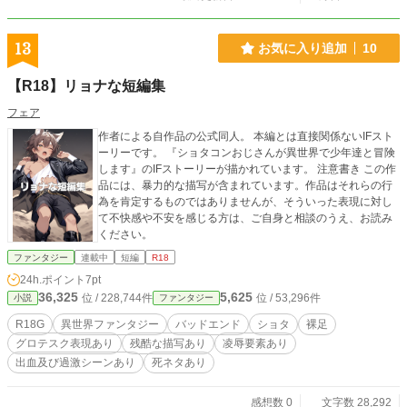
13
お気に入り追加
10
【R18】リョナな短編集
フェア
作者による自作品の公式同人。 本編とは直接関係ないIFスト
ーリーです。 『ショタコンおじさんが異世界で少年達と冒険
します』のIFストーリーが描かれています。 注意書き この作
品には、暴力的な描写が含まれています。作品はそれらの行
為を肯定するものではありませんが、そういった表現に対し
て不快感や不安を感じる方は、ご自身と相談のうえ、お読み
ください。
ファンタジー
連載中
短編
R18
24h.ポイント
7pt
36,325
5,625
位 / 228,744件
位 / 53,296件
小説
ファンタジー
R18G
異世界ファンタジー
バッドエンド
ショタ
裸足
グロテスク表現あり
残酷な描写あり
凌辱要素あり
出血及び過激シーンあり
死ネタあり
感想数 0
文字数 28,292