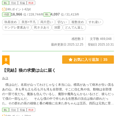
し、毎日違う女を閨に呼ぶような奴と結婚どころか仲良くな
BL
完結
長編
R18
れるはずがない。そもそも俺は一夫多妻制断固反対派だ。 ど
24h.ポイント
42pt
うやら異世界召喚した本当の理由、陰謀に巻き込まれている
16,966
4,097
位 / 228,744件
位 / 31,413件
小説
BL
ことに気付かない俺は異世界に来てしまったなら学ばねばと
この世界のことを知っていく。 この世界はピラミッド型をし
執着攻め
美形×平凡
両片思い
切ない
複数攻め
すれ違い
ていて上から神界、天界、魔界、妖精界、妖界、獣人界、そ
ヤンデレ要素あり
死ネタあり
溺愛
どんでん返し
して俺が召喚された元・人間界であり現・底辺界と呼ばれる7
つの層に分かれた世界らしい。 召喚される理由があるから召
喚されたはずなのに、なぜか俺はあらゆるところから命を狙
感想数 3
文字数 469,048
われ始める。しまいには、召喚したはずの当人にまで。
最終更新日 2025.12.25
登録日 2025.10.31
………え？なんで？ 異世界召喚されたミトは護衛で常にそば
にいる騎士、アルウィン・シーボルトに一目惚れのような思
いを寄せるようになる。しかし彼には幼い頃からの婚約者が
8
お気に入り追加
35
おり、ミトはアルウィンに命を守られながらも叶わない恋心
に苦しんでいく。どうやら彼にも何か秘密があるよう
【完結】狼の求愛は山に届く
で……。さらに最初は嫌われていたはずのライナス第一王子
から強い執着心を持たれるようになり……。 次第に次々と明
ルコ
らかになるこの世界における様々な秘密。そして明かされ
僕は山だ。名前が山ってわけじゃなく本当に山。標高があって樹木が生い茂る
る、異世界召喚の衝撃の真実とは――――。 訳あり一途ド執
あの山。 木も草も土も石も川も滝も全部僕。そこに住む鳥や虫、動物は全部僕
着攻め×努力家一途童顔受けが様々な問題を乗り越え2人で幸
の一部で友だち。魔族も住んでいるし、魔獣や魔鳥なんかもいるけど、彼らだっ
せを掴むお話。 ※複数攻めですが総受けではありません。 ※
て僕の一部なんだ。 そんな僕の中で作られる生態系の頂点は狼の群れだっ
複数攻めのうち確定で一人死にます。死ネタが苦手な方はご
た。その群れの長の雄狼と番の雌狼に出来た赤ちゃんは五匹。四匹は元気に育っ
注意ください。 ※最後は必ずハッピーエンドです。 ※異世界
ていったけど、一匹は弱い個体で親にも見捨てられていて・・・ けど僕は、そ
系初挑戦です。この世界はそういうものなんだと温かい目で
BL
完結
長編
R18
の弱い個体である雄狼の子を放っておく事は出来なかった。僕は意識を具現化
お読み頂けると幸いです。