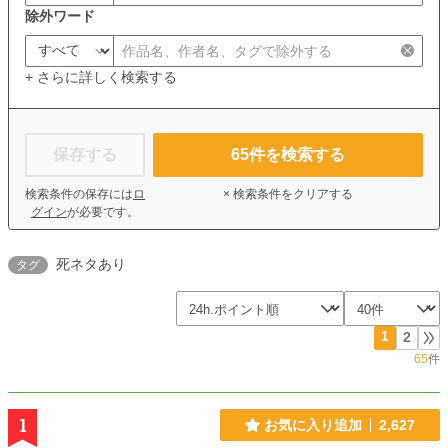
除外ワード
+ さらに詳しく検索する
保存する
65
件を検索する
検索条件の保存には
ロ
× 検索条件をクリアする
グイン
が必要です。
死ネタあり
タグ
1
2
65
件
1
お気に入り追加
2,627