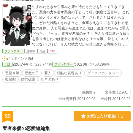
生まれたときから痛みと床の冷たさだけを知って生きてき
た。悪魔の力を宿す悪魔の子として暗い洞窟で五百年。 どれ
だけ経とうと変わるのは人だけで、されることは変わらな
い。どれだけ酷くされようと、食事さえなくても生きれる悪
魔の身体。 人と悪魔から生まれた僕は、生まれながらに罪人
だった。 「へぇ、貴方が悪魔の子？」 そんな僕に新たな日々
を作り出したのは悪女と有名なひとりの令嬢。 決していい人
ではないけれど、そんな彼女だから僕は生きる意味を知った
んだ。 だから ー貴女のためなら世界だって滅ぼそうー ダー
ファンタジー
連載中
短編
R18
クファンタジー。これは欲のためなら人を殺すことも厭わな
24h.ポイント
0pt
い悪役令嬢と、五百年虐げられてきた不死身の人間と悪魔の
228,744
53,296
位 / 228,744件
位 / 53,296件
小説
ファンタジー
ハーフの見た目青年の話。 残酷な場面があります。苦手な方
は控えてください。 表紙完成品ではありません。できあがる
悪役令嬢
悪魔の子
罪人
残酷な表現あり
ダークファンタジー
までの代わりのラフ画。やまかわ様に描いていただいており
復讐劇
婚約破棄
死ネタあり
ます。 第14回ファンタジー大賞エントリー作品。 感想は誤字
のみ、中傷批判に関しましては拒否いたします。ストーリー
上の疑問はネタバレになりかねないため答えません。ストー
感想数 2
文字数 12,901
リーを待ってください。 場合によっては感想を閉じます。 応
最終更新日 2021.09.03
登録日 2021.08.28
援よろしくお願いします！
23
お気に入り追加
1
宝者来価の恋愛短編集