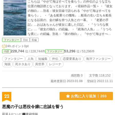
こちらは『やがて海はすべてを食らう』の外伝のような立ち
位置の物語群となっております。 ＜収録作品一覧＞ ・『彼女
の独白』…別名：彼女目線で語られる『やがて海はすべてを
食らう』。 ・『ある船乗りの懺悔』…船長の生い立ち＆船長
になる以前の、金の鱗を持つ人魚との一幕。 ・『老婆の手
記』…おばあちゃんが彼女に遺した日記。 ・『うつろな夜
に』…『彼女の独白』の続編。 ・『絶海の人魚』…『うつろ
な夜に』の続編。別名：『彼の独白』。『やがて海はすべて
を食らう』主人公の人魚→彼女への想い。 ・『女神と呼ばれ
ファンタジー
完結
長編
たもの』…すべての物語を見守ってくださった方へ、みなに
24h.ポイント
0pt
代わって偉大なる者から御挨拶を。 いずれの話も『やがて海
228,744
53,296
位 / 228,744件
位 / 53,296件
小説
ファンタジー
はすべてを食らう』の補完ではありますが、こちら単体でも
お読みいただけない事はないでしょう。 ご興味を持っていた
ファンタジー
人魚
短編集
外伝
恋愛要素あり
海洋ファンタジー
だけましたら、ぜひ本編もご覧になってください。 場合によ
海賊
死ネタあり
異世界
レジーナ
っては、先にこちらをご覧くださったほうが諸々の事情が理
解しやすいかもしれません。 ※一部モデルにした時代/国があ
るために、社会問題等の重い内容を含んでおります。ご了承
感想数 0
文字数 118,152
のうえ、お進みください。
最終更新日 2023.01.08
登録日 2022.11.11
22
お気に入り追加
203
悪魔の子は悪役令嬢に忠誠を誓う
荷居人(にいと)
書籍情報