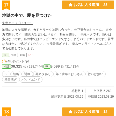
17
お気に入り追加
23
地獄の中で、愛を見つけた
丸井まー（旧：まー）
地獄のような場所で、ガドとリークは愛し合った。 年下青年✕おっさん。 ※全
力で闇BLです！闇BLだと言いはります！This is 闇BL！ ※死ネタです。救いは
多分ないです。私の中ではハッピーエンドですが、多分バッドエンドです。苦手
な方は全力で逃げてください。 ※濁音喘ぎです。 ※ムーンライトノベルズさん
でも公開しております。
BL
完結
短編
R18
24h.ポイント
7pt
36,325
9,599
位 / 228,744件
位 / 31,413件
小説
BL
BL
短編
闇BL
死ネタあり
年下青年✕おっさん
救いは無い
濁音喘ぎ
バッドエンド
感想数 1
文字数 5,263
最終更新日 2023.08.29
登録日 2023.08.29
18
お気に入り追加
12