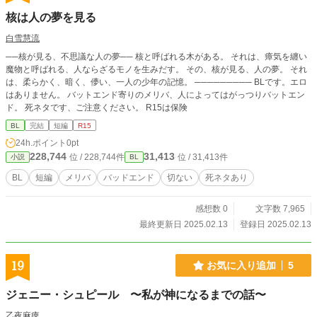
核は人の夢を見る
白雪慧流
──核が見る、不思議な人の夢── 核と呼ばれる木がある。 それは、瘴気を纏い
魔物と呼ばれる、人ならざるモノを生みだす。 その、核が見る、人の夢。 それ
は、柔らかく、暗く、儚い、一人の少年の記憶。 ───────── BLです。エロ
はありません。 バットエンド寄りのメリバ、人によってはがっつりバットエン
ド。 死ネタです、ご注意ください。 R15は保険
BL
完結
短編
R15
24h.ポイント
0pt
228,744
31,413
位 / 228,744件
位 / 31,413件
小説
BL
BL
短編
メリバ
バッドエンド
切ない
死ネタあり
感想数 0
文字数 7,965
最終更新日 2025.02.13
登録日 2025.02.13
19
お気に入り追加
5
ジェニー・シュピール 〜私が神になるまでの話〜
乙夜麻痺