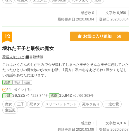
現代
社会人
女主人公
婚約破棄
死ネタあり
完結
感想数 0
文字数 6,956
最終更新日 2020.08.04
登録日 2020.08.04
12
お気に入り追加
58
壊れた王子と最後の魔女
荷居人(にいと)
書籍情報
これはたくさんのしがらみで心が壊れてしまった王子とそんな王子に恋していた
たったひとりの魔女族の少女のお話。 ｢貴方に私の心をあげるね｣ 温かくも悲し
いお話をあなたに送ります。
恋愛
完結
短編
24h.ポイント
7pt
36,325
15,842
位 / 228,744件
位 / 66,363件
小説
恋愛
魔女
王子
死ネタ
メリーバットエンド
死ネタあり
一途な愛
童話風
感想数 1
文字数 4,916
最終更新日 2020.03.09
登録日 2020.03.07