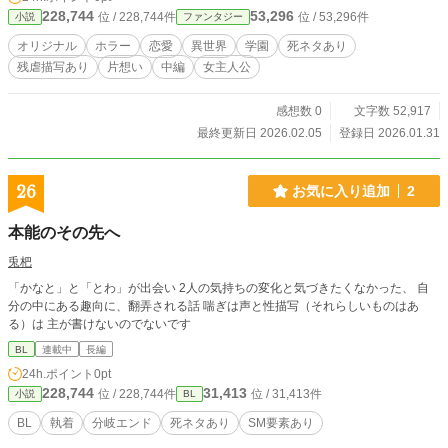
228,744
53,296
位 / 228,744件
位 / 53,296件
小説
ファンタジー
オリジナル
ホラー
恋愛
異世界
学園
死ネタあり
残虐描写あり
片想い
中編
女主人公
感想数 0
文字数 52,917
最終更新日 2026.02.05
登録日 2026.01.31
26
お気に入り追加
2
本能のその先へ
兎杷
「かなと」と「とわ」が出会い 2人の気持ちの変化と気づきたくなかった、 自
分の中にある趣向に、翻弄される話 喘ぎは声と性描写（それらしいものはあ
る）は 主が書けないのでないです
BL
連載中
長編
24h.ポイント
0pt
228,744
31,413
位 / 228,744件
位 / 31,413件
小説
BL
BL
執着
分岐エンド
死ネタあり
SM要素あり