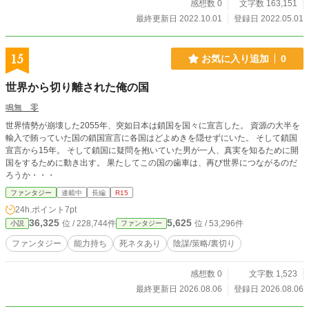
と出られない部屋」の亜種詰め合わせみたいなお話です。章ごとの関連性は（主
感想数 0
文字数 163,151
人公カップリング以外）ないので、お好きな章からどうぞ。 お話上性行為を見
最終更新日 2022.10.01
登録日 2022.05.01
たり見られたりする表現もありますが、カップリング相手以外に触れられること
はありません。 2022/10/01 完結済み ☆お品書き 【第一章】病に倒れたおれを
いつも隣で励ましてくれた、幼なじみのあいつと。 ・鈍感大らか×病に倒れた元
15
お気に入り追加
0
気少年、幼なじみ、死ネタあり 【第二章】喪われし魂の救済を求めて、最期ま
で心を焦がしてやまなかった彼と。 ・陽キャへたれ×厨二陰キャ、一部襲い受
世界から切り離された俺の国
け、自殺未遂の描写あり 【第三章】せっくすの仕方がわからないぼくたちが、
神の思し召しで遣わされた天使様方に教わって。 ・純真敬語×無口素直、無知×
鳴無 零
無知、主人公カプあり 【第四章】生涯で唯一一度もお相手願えなかった、気位
の高い猫みたいな男と。 ・中性的ドS×両刀攻め専タラシ、調教、快楽堕ち、♡
世界情勢が崩壊した2055年、突如日本は鎖国を国々に宣言した。 資源の大半を
喘ぎ、濁点喘ぎ、攻めフェラあり 【第五章】きっとこの手の中に戻ってきてく
輸入で賄っていた国の鎖国宣言に各国はどよめきを隠せずにいた。 そして鎖国
れるはずの、今はまだ遠いお前と。 ・いざと言うとき頼りになる地味系×メンタ
宣言から15年。 そして鎖国に疑問を抱いていた男が一人、真実を知るために開
ル弱めガラ悪系、デスゲーム風、ヤンデレ、執着攻め 【第六章】壊れてしまっ
国をするために動き出す。 果たしてこの国の歯車は、再び世界につながるのだ
た物語を美しく終わらせるために、あの図書室で物語を分け合った先生と。 ・
ろうか・・・
自らの性癖に苦悩する堅物教師×浮世離れした美少年、死ネタあり 【第七章】死
ファンタジー
連載中
長編
R15
ぬ前に一度だけ、セックスをしたかったあの人と。 ・最終章前編、死ネタあり
24h.ポイント
7pt
【第八章】そして死ぬ前にただ一度だけ、セックスをしたあの人と。 ・最終章
36,325
5,625
後編
位 / 228,744件
位 / 53,296件
小説
ファンタジー
ファンタジー
能力持ち
死ネタあり
陰謀/策略/裏切り
感想数 0
文字数 1,523
最終更新日 2026.08.06
登録日 2026.08.06