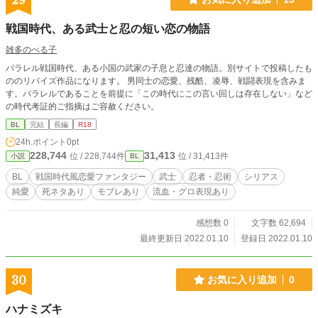
29
戦国時代、ある武士と忍の短い恋の物語
雑多のべる子
パラレル戦国時代、ある小国の武家の子息と忍達の物語。別サイトで投稿したも
ののリバイズ作品になります。 男同士の恋愛、残酷、凌辱、戦闘表現を含みま
す。パラレルであることを前提に「この時代にこの言い回しは存在しない」など
の時代考証的ご指摘はご容赦ください。
BL
完結
長編
R18
24h.ポイント
0pt
228,744
31,413
位 / 228,744件
位 / 31,413件
小説
BL
BL
戦国時代風恋愛ファンタジー
武士
忍者・忍術
シリアス
純愛
死ネタあり
モブレあり
流血・グロ表現あり
感想数 0
文字数 62,694
最終更新日 2022.01.10
登録日 2022.01.10
30
お気に入り追加
0
ハナミズキ