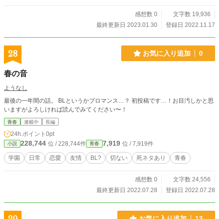
感想数 0
文字数 19,936
最終更新日 2023.01.30
登録日 2022.11.17
28
お気に入り追加
0
春の音
ようなし
最後の一年間の話。 BLというかブロマンス…？ 初投稿です…！お目汚しかと思
いますがよろしければ読んでみてください〜！
青春
連載中
長編
24h.ポイント
0pt
228,744
7,919
位 / 228,744件
位 / 7,919件
小説
青春
学園
日常
恋愛
友情
BL?
切ない
死ネタあり
青春
感想数 0
文字数 24,556
最終更新日 2022.07.28
登録日 2022.07.28
お気に入り追加
13