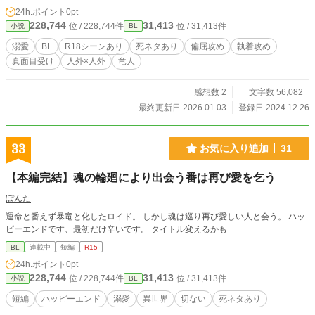
都陥落』 の辺りのお話になります。
24h.ポイント
0pt
228,744
31,413
位 / 228,744件
位 / 31,413件
小説
BL
溺愛
BL
R18シーンあり
死ネタあり
偏屈攻め
執着攻め
真面目受け
人外×人外
竜人
感想数 2
文字数 56,082
最終更新日 2026.01.03
登録日 2024.12.26
33
お気に入り追加
31
【本編完結】魂の輪廻により出会う番は再び愛を乞う
ぽんた
運命と番えず暴竜と化したロイド。 しかし魂は巡り再び愛しい人と会う。 ハッ
ピーエンドです、最初だけ辛いです。 タイトル変えるかも
BL
連載中
短編
R15
24h.ポイント
0pt
228,744
31,413
位 / 228,744件
位 / 31,413件
小説
BL
短編
ハッピーエンド
溺愛
異世界
切ない
死ネタあり