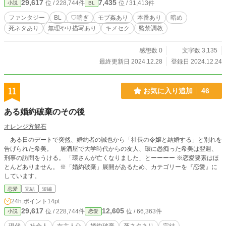
29,617
7,435
位 / 228,744件
位 / 31,413件
小説
BL
ファンタジー
BL
♡喘ぎ
モブ姦あり
本番あり
暗め
死ネタあり
無理やり描写あり
キメセク
監禁調教
感想数 0
文字数 3,135
最終更新日 2024.12.28
登録日 2024.12.24
11
お気に入り追加
46
ある婚約破棄のその後
オレンジ方解石
ある日のデートで突然、婚約者の誠也から「社長の令嬢と結婚する」と別れを
告げられた希美。 居酒屋で大学時代からの友人、環に愚痴った希美は翌週、
刑事の訪問をうける。 「環さんが亡くなりました」とーーーー ※恋愛要素はほ
とんどありません。 ※「婚約破棄」展開があるため、カテゴリーを『恋愛』に
しています。
恋愛
完結
短編
24h.ポイント
14pt
29,617
12,605
位 / 228,744件
位 / 66,363件
小説
恋愛