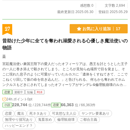
感想数 0
文字数 2,694
最終更新日 2025.05.30
登録日 2025.05.29
27
お気に入り追加
17
昔助けた少年に全てを奪われ溺愛される心優しき魔法使いの
物語
葵
宮廷魔法使い兼国王陛下の愛人だったオフィーリアは、愚王を討とうとした王子
の一人に巻き添えで殺されてしまう。 ところが見知らぬ場所で目を覚まし、そ
こに現れた息子のように可愛がっていたルカスに「遺体をくすねてきて、ここで
こねくり回して仮の命を吹き込んだ。」と告げられる。 何もかも奪われてホム
ンクルスもどきにされてしまったオフィーリアがヤンデレ&倫理観崩壊のルカス
に執着され暴力的過ぎる愛に翻弄されるお話。 ＊＊＊ 当初は前編と後編のみの
恋愛
連載中
短編
R18
予定でしたが、気分が乗ったのでしばらく続きます。 序幕は数時間〜半日くら
24h.ポイント
0pt
いの出来事のお話です。 本当は1ページにまとめても良いかなと思ったのですが
228,744
66,363
位 / 228,744件
位 / 66,363件
小説
恋愛
いくら何でも長過ぎるとなり、2つにわけました。
恋愛
魔法
死ネタあり
可哀想な主人公
ヤンデレ要素あり
無理やり描写あり
鬼畜攻め
倫理観崩壊
ご都合主義
ハッピーエンド？