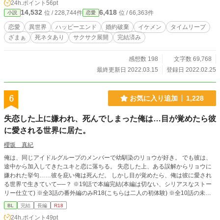
24h.ポイント
56pt
報復していく。 前回の人生では出会うことのなかった隣国の
14,532
6,418
位 / 228,744件
位 / 66,363件
小説
恋愛
第三皇子に好意を持たれ……。 ☆ ※ざまぁ有り（死ネタ有
り） ※虫を潰すように、さくさく敵を抹殺していきます。 ※
恋愛
異世界
ハッピーエンド
婚約破棄
イケメン
タイムリープ
ヒロインのパパは味方です。 ※他サイトにも投稿していま
ざまぁ
死ネタあり
サクサク展開
完結済み
す。 「Copyright（C）2021-九頭竜坂まほろん」 表紙素材は
あぐりりんこ様よりお借りしております。 ※本編1〜14話。
タイムリープしたヒロインが、タイムリープする前の人生で
感想数 198
文字数 69,768
自分を殺した相手を、ぷちぷちと潰していく話です。 ※番外
最終更新日 2022.03.15
登録日 2022.02.25
編15〜26話。タイムリープする前の時間軸で、娘を殺された
公爵が、娘を殺した相手を捻り潰していく話です。 2022年3
月8日HOTランキング7位！ ありがとうございます！
6
お気に入り追加
1,228
失恋した上に嫌われ、死んでしまった俺は…目が覚めたら彼
に愛される世界に居た。
櫻坂 真紀
俺は、同じアイドルグループのメンバーで幼馴染のリョウが好き。 でも彼は、
途中から加入してきたユキと恋に落ちる。 失恋した上、ある誤解からリョウに
嫌われた挙句……彼を庇い俺は死んだ。 しかし目が覚めたら、俺は彼に愛され
る世界で生きていて──？ ※19話で本編完結(本編は切ない、シリアスなストー
リー仕立て) ※全3話の番外編のみR18(こちらは二人の初体験) ※全10話の未来
編(こちらは二人が社会人となり同棲中)をもって、このお話は完結となります。
BL
完結
長編
R18
24h.ポイント
49pt