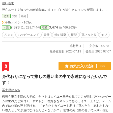
成行任世
死亡ルートを辿った攻略対象者の妹（モブ）が転生ヒロインを断罪します。 .
恋愛
完結
短編
24h.ポイント
163pt
7,873
3,474
位 / 228,744件
位 / 66,363件
小説
恋愛
ざまぁ
ハッピーエンド
貴族
婚約破棄
復讐
死ネタあり
モブ
感想数 4
文字数 16,070
最終更新日 2025.07.19
登録日 2025.07.07
3
お気に入り追加
966
身代わりになって推しの思い出の中で永遠になりたいんで
す！
冨士原のもち
桜舞う王立学院の入学式、ヤマトはカイユー王子を見てここが前世でやったゲー
ムの世界だと気付く。ヤマトが一番好きなキャラであるカイユー王子は、ゲーム
内では非業の死を遂げる。 「そうだ！カイユーを助けて死んだら、忘れられな
い恩人として永遠になれるんじゃないか？」 前世の死に際のせいで人間不信と