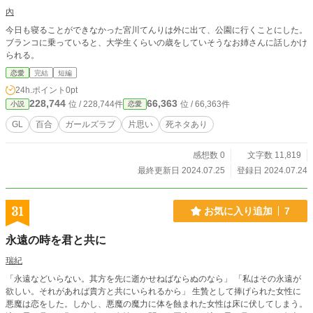
內
今日も寝ることができなかった宮川てんりは外に出て、公園に行くことにした。
ブランコに乗っていると、大学生くらいの歳をしていそうなお姉さんに話しかけ
られる。
恋愛
完結
短編
24h.ポイント
0pt
228,744
66,363
位 / 228,744件
位 / 66,363件
小説
恋愛
GL
百合
ガールズラブ
片思い
死ネタあり
感想数 0
文字数 11,819
最終更新日 2024.07.25
登録日 2024.07.24
31
お気に入り追加
7
永遠の時を君と共に
瑞紀
「永遠などいらない。其方を先に逝かせねばならぬのなら」 「私はその永遠が
欲しい。それがあれば貴方と共にいられるから」 生贄として捧げられた女性に
悪魔は恋をした。しかし、悪魔の魔力に体を蝕まれた女性は床に伏してしまう。