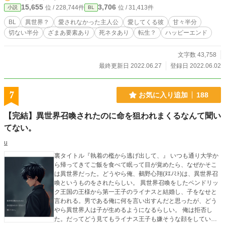
15,655
3,706
位 / 228,744件
位 / 31,413件
小説
BL
BL
異世界？
愛されなかった主人公
愛してくる彼
甘々半分
切ない半分
ざまあ要素あり
死ネタあり
転生？
ハッピーエンド
文字数 43,758
最終更新日 2022.06.27
登録日 2022.06.02
7
お気に入り追加
188
【完結】異世界召喚されたのに命を狙われまくるなんて聞い
てない。
u
裏タイトル『執着の檻から逃げ出して、』 いつも通り大学か
ら帰ってきてご飯を食べて眠って目が覚めたら、なぜかそこ
は異世界だった。どうやら俺、鵺野心翔(ﾇｴﾉﾐﾄ)は、異世界召
喚というものをされたらしい。 異世界召喚をしたペンドリッ
ク王国の王様から第一王子のライナスと結婚し、子をなせと
言われる。男である俺に何を言い出すんだと思ったが、どう
やら異世界人は子が生めるようになるらしい。 俺は拒否し
た。だってどう見てもライナス王子も嫌そうな顔をしている