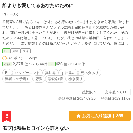
誰よりも愛してるあなたのために
R(アール)
公爵家の3男であるフィルは体にある痣のせいで生まれたときから家族に疎まれ
ていた…。 ある日突然そんなフィルに騎士副団長ギルとの結婚話が舞い込
む。 前に一度だけ会ったことがあり、彼だけが自分に優しくしてくれた。その
ためフィルは嬉しく思っていた。 だが、彼との結婚生活初日に言われてしまっ
たのだ。 「君と結婚したのは断れなかったからだ。好きにしていろ。俺には構
うな」 それでも彼から愛される日を夢見ていたが、最後には殺害されてしま
BL
完結
長編
う。しかし、起きたら時間が巻き戻っていた！ すれ違いBLです。 初めて話を
24h.ポイント
553pt
書くので、至らない点もあるとは思いますがよろしくお願いします。 (誤字脱字
2,375
426
位 / 228,744件
位 / 31,413件
小説
BL
や話にズレがあってもまあ初心者だからなと温かい目で見ていただけると助かり
ます)
BL
ハッピーエンド
異世界
すれ違い
死ネタあり
溺愛（の予定）
恋愛
溺愛/執着
巻き戻り
感想数 6
文字数 53,091
最終更新日 2024.03.20
登録日 2023.11.08
2
お気に入り追加
355
モブは転生ヒロインを許さない