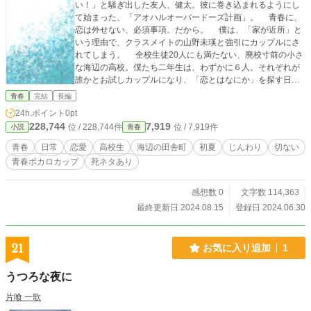
い！」と騒ぎ出した友人、健太。彼に巻き込まれるようにし
て始まった、「アオハルオーバードーズ計画」。 青春に、
恋は外せない、必須事項。だから。 僕は、「家が近所」と
いう理由で、クラスメイトの山野未瑛と強引にカップルにさ
れてしまう。 全校生徒20人にも満たない、廃校寸前の小さ
な海辺の高校。僕たち二年生は、わずかに６人。それぞれが
誰かとお試しカップルになり、「恋とはなにか」を探す日
常。 いっしょに登下校。互いにお弁当を作ってくる。時に
青春
完結
長編
二人で買い食いして。時にみんなでカラオケしたり。思いっ
24h.ポイント
0pt
きりバカをやったり、腹の底から笑ったり。 騒がしく落ち
228,744
7,919
位 / 228,744件
位 / 7,919件
小説
青春
着かない初夏の僕たち。 僕、大里陽と絵を描くのが好きな
山野未瑛。言い出しっぺ川嶋健太と一年生の長谷部明音。陸
青春
日常
恋愛
高校生
海辺の田舎町
初夏
じんわり
切ない
上部の長谷部逢生と海好き鬼頭夏鈴。本好きで日下先生推し
青春ボカロカップ
死ネタあり
の榊文華。 アオハルってナニ？ 何をしたら、アオハルな
わけ？ 試行錯誤、行き当たりばったり。正解なんて見つか
らない。正解なんてないのかもしれない。 でも、楽しい。
感想数 0
文字数 114,363
でも、苦しい。そして、切なく。そして、愛しい。 なんで
最終更新日 2024.08.15
登録日 2024.06.30
もない、普通の初夏。他愛のない高校生活。そんな一日一日
が、キラキラと輝く宝物のように、サラサラと指の隙間から
こぼれ落ちる砂のように流れ去っていく。 伊勢志摩の小
21
お気に入り追加
1
さな海辺の町で繰り広げられる、甘く切ない恋の物語。
うつろな夜に
片喰 一歌