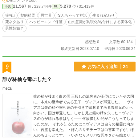
24h.ポイント
28pt
し、人型となってその子を助ける。 その後、僕には「サン」と、狼の子には
21,567
5,279
位 / 228,744件
位 / 31,413件
小説
BL
「ラウ」と、お互いに名前を付け合った事により、僕はサンとして完全に人型の
男の子に実体化したんだ。 僕(サン)はラウと仲良く暮らしていたが、ある日山に
狼×山
契約精霊
異世界
なんちゃって神話
生まれ変わり
ワイバーンの群れが降り立ち、狼の群れは絶滅してしまう・・・ ーーーーーー
死ネタあり
ハッピーエンド保証
山の意識が具現化/名付けによる実体化
ーーー ☆「山狼族の長はツンデレ黒猫を掌中に収める」の舞台、山が主役で
男性妊娠？
す。山の意識が人型に実体化しています！ スピンオフ作品ですが、ほぼ独立し
た物語となっております。 ☆自著、腹黒王子ちゃんシリーズの主人公、アスラ
が創生した異世界物語のなんちゃって神話的な意味合いの物語です(神話っぽく
感想数 0
文字数 60,184
はない)。一応、前世でラノベ作家となったアスラが絵本の原作として書いたお
最終更新日 2023.07.10
登録日 2023.06.24
話があり、その異世界での現実という裏設定。 ☆ルコが書く物語では珍しく、
前半はシリアスめです。また、戦闘シーンがあり、狼とワイバーンが結構死にま
す。が、後半は甘々の予定。 ☆R18には＊を付けます(後半になる予定)。 ☆異
9
お気に入り追加
24
世界ものですが、設定等はゆるゆるで、ご都合主義な展開もあるかと…寛大な心
でお読みいただけると幸いです。 古代？設定なのに、猫科、犬科動物という概
誰が林檎を毒にした？
念があるの？そもそも猫、犬自体が生息してるの？と、途中で筆者自身が疑問に
思いましたが、そのままそれで通しています(汗)。
metta
鏡の精が棲まう白の国 王殺しの簒奪者が王位についたその国
に、本来の継承者である王子ニヴィアスが帰還した。 ニヴィ
アスは鏡の精や宰相達の手引きで簒奪者である異母兄の元へ
向かい、国は奪還した。しかし兄と鏡の精を失ったニヴィア
スの心が晴れる事はなく―― 何故優しい兄がこうなってしま
ったのか。 それを知るためにニヴィアスは自らの精霊に向か
い、言霊を唱えた。 ・ほんのりモチーフは白雪姫ですが、ほ
んのちょっとです。 ・いきなりメリバな死ネタから始まりま