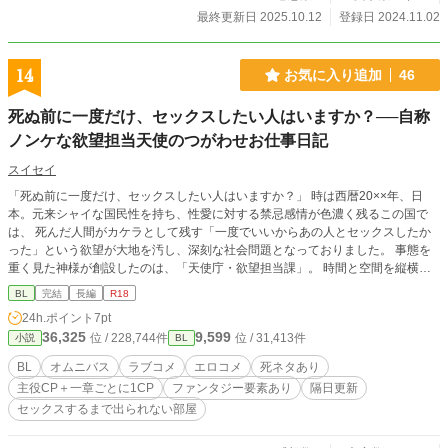
最終更新日 2025.10.12
登録日 2024.11.02
14
お気に入り追加
46
死ぬ前に一度だけ、セックスしたい人はいますか？──自称
ノンケな欲望担当天使のつがわせお仕事日記
スイセイ
「死ぬ前に一度だけ、セックスしたい人はいますか？」 時は西暦20××年、日
本。元来シャイな国民性を持ち、性愛に対する禁忌感情が色濃く残るこの国で
は、 死んだ人間がカケラとして残す「一度でいいからあの人とセックスしたか
った」という欲望が大地を汚し、深刻な社会問題となっておりました。 事態を
重く見た神様が創設したのは、「天使庁・欲望担当課」。 時間と空間を縦横無
尽に駆け巡り、「あの日、あの時、あの人とセックスしたかった」という欲望を
BL
完結
長編
R18
解消して回る、大事な大事なお仕事です。 病気の自分をずっとそばで励まして
24h.ポイント
7pt
くれた幼なじみ。 高嶺の花気取りのいけすかないあいつ。 もしかしたら、たぶ
36,325
9,599
位 / 228,744件
位 / 31,413件
小説
BL
ん、いや絶対に、自分のことを好きになってくれたはずの彼。 未練の相手は
様々でも、想いの強さは誰しも同じ。 これは、そんな欲望担当課にて、なんの
BL
オムニバス
ラブコメ
エロコメ
死ネタあり
因果か男性同士の性行為専門担当に任命されてしまった自称ノンケの青年天使ユ
主役CP＋一章ごとに1CP
ファンタジー要素あり
隔日更新
ージンと、 彼のパートナーであり、うっかりワンナイトの相手であり、そして
セックスするまで出られない部屋
また再び彼とのあわよくばを狙っているらしい軽薄天使ミゴーとの、 汗と涙と
セイシをかけたお仕事日記です。 …という感じの、いわゆる「セックスしない