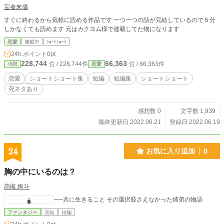
宝者来価
すぐに終わるから気軽に読める作品です 一つ一つの話が完結しているので５分
しかなくても読めます 元はカクヨム様で連載してた物になります
恋愛
連載中
ｼｮｰﾄｼｮｰﾄ
24h.ポイント
0pt
228,744
66,363
位 / 228,744件
位 / 66,363件
小説
恋愛
恋愛
ショートショート集
短編
短編集
ショートショート
死ネタあり
感想数 0
文字数 1,939
最終更新日 2022.06.21
登録日 2022.06.19
24
お気に入り追加
0
胸の中にいるのは？
高槻 絢斗
──共に生きること その選択肢さえなかった姉弟の物語
ファンタジー
完結
短編