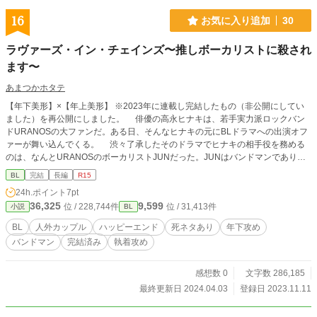
16
お気に入り追加
30
ラヴァーズ・イン・チェインズ〜推しボーカリストに殺され
ます〜
あまつかホタテ
【年下美形】×【年上美形】 ※2023年に連載し完結したもの（非公開にしてい
ました）を再公開にしました。 俳優の高永ヒナキは、若手実力派ロックバン
ドURANOSの大ファンだ。ある日、そんなヒナキの元にBLドラマへの出演オフ
ァーが舞い込んでくる。 渋々了承したそのドラマでヒナキの相手役を務める
のは、なんとURANOSのボーカリストJUNだった。JUNはバンドマンでありな
がら、ルックスの良さから初の俳優オファーを受けたようだ。 最初は期待外
BL
完結
長編
R15
れに無愛想だったJUNも、恋人役を演じるうちに少しずつヒナキに心を開き始め
24h.ポイント
7pt
る。 そして、次第に本気で恋愛感情を抱くようになってしまったJUNとヒナ
36,325
9,599
位 / 228,744件
位 / 31,413件
小説
BL
キは、互いに自分の抱える秘密によって悩み始めるのだった。 ※一部倫理にも
とる表現や法律に抵触する行為の描写がありますが、それらを容認し推奨する意
BL
人外カップル
ハッピーエンド
死ネタあり
年下攻め
図はありません。 ※死ネタを含みますがハッピーエンドです。 ※性的表現を含
バンドマン
完結済み
執着攻め
む話についてはサブタイトルの隣に★をつけています。
感想数 0
文字数 286,185
最終更新日 2024.04.03
登録日 2023.11.11