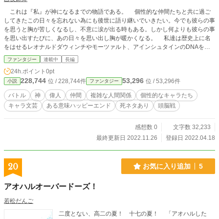
これは『私』が神になるまでの物語である。 個性的な仲間たちと共に過ご
してきたこの日々を忘れない為にも後世に語り継いでいきたい。今でも彼らの事
を思うと胸が苦しくなるし、不意に涙が出る時もある。しかし何よりも彼らの事
を思い出すたびに、あの日々を思い出し胸が暖かくなる。 私達は歴史上に名
をはせるレオナルドダウィンチやモーツァルト、アインシュタインのDNAを受
け継ぐ偉人達の『器』としてこの世に生まれた。それは古くから代々と受け継が
ファンタジー
連載中
長編
れてきたものでその器は24つ、つまりこの世には『24の器』が存在した。器の
24h.ポイント
0pt
保有者にはそれぞれ『opus(オーパス)』と呼ばれる特殊能力があり、それを用い
228,744
53,296
位 / 228,744件
位 / 53,296件
小説
ファンタジー
て『神』となる為に日々戦いを繰り広げていた。ある者は催眠をかけ、ある者は
引力を操り、またある者は時間を操りお互いに互いの『器』を奪い合っていた。
バトル
神
偉人
仲間
複雑な人間関係
個性的なキャラたち
では何故奪い合うのか。それはこの世に存在する『24の器』を全て手に入
キャラ文芸
ある意味ハッピーエンド
死ネタあり
頭脳戦
れることにより一晩にして世界を変えることの出来る程の『神』の力を手にいれ
ることが出来る為だ。大切な人を生き返らせる為、過去に犯した過ちを修正する
為、各々己の願いを叶えるべく神になろうとした。 血で血を洗う戦いは長
感想数 0
文字数 32,233
い間続いたが、私達の代となって、変わっていったと思う。それはきっと…おっ
最終更新日 2022.11.26
登録日 2022.04.18
と、これ以上言ってしまっては私の身が危うい。ここからはまたの機会にじっく
りと話そうか。 −命をかけた戦いが今始まる−
20
お気に入り追加
5
アオハルオーバードーズ！
若松だんご
二度とない、高二の夏！ 十七の夏！ 「アオハルした