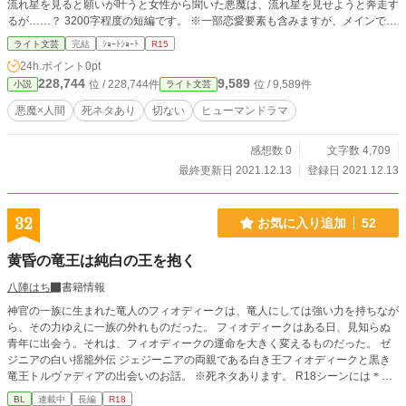
流れ星を見ると願いが叶うと女性から聞いた悪魔は、流れ星を見せようと奔走す
るが……？ 3200字程度の短編です。 ※一部恋愛要素も含みますが、メインでは
ありません。ヒューマンドラマに近いと思います。 ※死ネタを含みます。ご注
ライト文芸
完結
ｼｮｰﾄｼｮｰﾄ
R15
意ください。 ※お題「君との永遠」「流れ星」から書いたものです。
24h.ポイント
0pt
228,744
9,589
位 / 228,744件
位 / 9,589件
小説
ライト文芸
悪魔×人間
死ネタあり
切ない
ヒューマンドラマ
感想数 0
文字数 4,709
最終更新日 2021.12.13
登録日 2021.12.13
32
お気に入り追加
52
黄昏の竜王は純白の王を抱く
八陣はち
書籍情報
神官の一族に生まれた竜人のフィオディークは、竜人にしては強い力を持ちなが
ら、その力ゆえに一族の外れものだった。 フィオディークはある日、見知らぬ
青年に出会う。それは、フィオディークの運命を大きく変えるものだった。 ゼ
ジニアの白い揺籠外伝 ジェジーニアの両親である白き王フィオディークと黒き
竜王トルヴァディアの出会いのお話。 ※死ネタあります。 R18シーンには＊マ
ークがつきます。 ゼジニアの白い揺籠の 『終わりのはじまり』 『白き王』 『王
BL
連載中
長編
R18