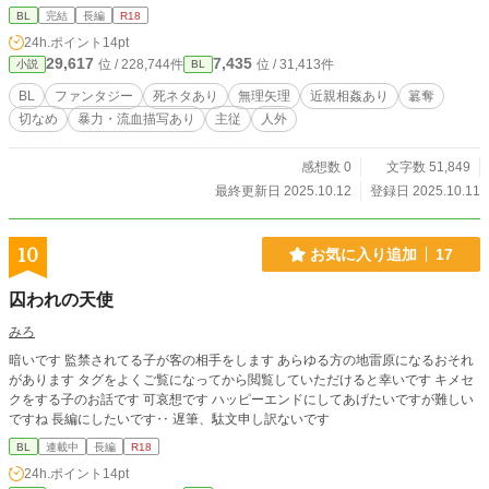
すが、そんなに悪い終わりではないと思います。 ・血の描写
BL
完結
長編
R18
が多く、人も死にます。 ・タグ等は充分にご注意下さい。
24h.ポイント
14pt
29,617
7,435
位 / 228,744件
位 / 31,413件
小説
BL
BL
ファンタジー
死ネタあり
無理矢理
近親相姦あり
簒奪
切なめ
暴力・流血描写あり
主従
人外
感想数 0
文字数 51,849
最終更新日 2025.10.12
登録日 2025.10.11
10
お気に入り追加
17
囚われの天使
みろ
暗いです 監禁されてる子が客の相手をします あらゆる方の地雷原になるおそれ
があります タグをよくご覧になってから閲覧していただけると幸いです キメセ
クをする子のお話です 可哀想です ハッピーエンドにしてあげたいですが難しい
ですね 長編にしたいです‥ 遅筆、駄文申し訳ないです
BL
連載中
長編
R18
24h.ポイント
14pt