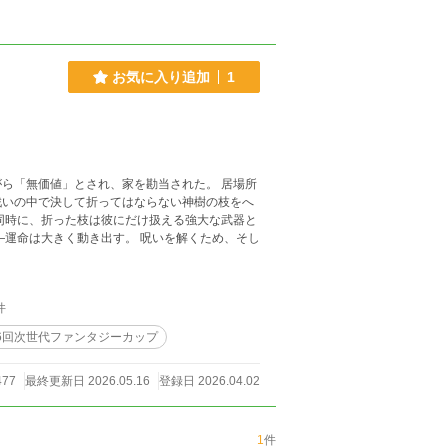
お気に入り追加
1
ら「無価値」とされ、家を勘当された。 居場所
戦いの中で決して折ってはならない神樹の枝をへ
同時に、折った枝は彼にだけ扱える強大な武器と
き出す。 呪いを解くため、そし
件
6回次世代ファンタジーカップ
477
最終更新日 2026.05.16
登録日 2026.04.02
1
件