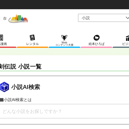
Web
稿漫画
レンタル
絵本ひろば
ビジ
コンテンツ大賞
剣伝説 小説一覧
小説AI検索
小説AI検索とは