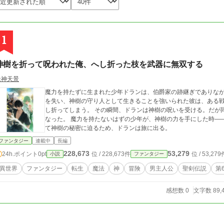
1
神樹を折って呪われた俺、へし折った枝を武器に無双する
逢神天景
魔力を持たずに生まれた少年ドランは、伯爵家の跡継ぎでありなが
を失い、神樹の守り人として生きることを強いられた彼は、ある
し折ってしまう。 その瞬間、ドランは神樹の呪いを受ける。だが
なった。 魔力を持たないはずの少年が、神樹の力を手にした時――運命は大きく動
て神樹の秘密に迫るため、ドランは旅に出る。
ファンタジー
連載中
長編
228,673
53,279
24h.ポイント
0pt
位 / 228,673件
位 / 53,279
小説
ファンタジー
異世界
ファンタジー
転生
魔法
神
冒険
男主人公
聖剣伝説
第
感想数 0
文字数 89,