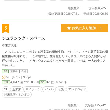
感想数 0
文字数 6,905
最終更新日 2026.07.31
登録日 2026.06.30
5
お気に入り追加
1
ジュラシック・スペース
不来方久遠
とあるコロニーに出現する恐竜型の機械生物、そしてその上空を翼手竜型の機
械生物が飛翔する。 この地では、生命化したメカサウルスによる人間狩りが
行なわれていた。 メカサウルスに立ち向かう十五歳の少年は、一人の少女と
出会った。
SF
連載中
長編
24h.ポイント
306pt
4,647
37
位 / 228,850件
位 / 6,741件
小説
SF
SF
近未来
サイボーグ
バトル
恋愛
アンドロイド
終末世界×ほのぼの
感想数 1
文字数 125,242