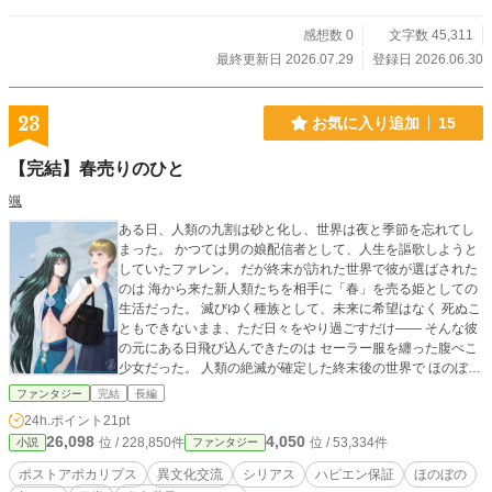
感想数 0
文字数 45,311
最終更新日 2026.07.29
登録日 2026.06.30
23
お気に入り追加
15
【完結】春売りのひと
颯
ある日、人類の九割は砂と化し、世界は夜と季節を忘れてし
まった。 かつては男の娘配信者として、人生を謳歌しようと
していたファレン。 だが終末が訪れた世界で彼が選ばされた
のは 海から来た新人類たちを相手に「春」を売る姫としての
生活だった。 滅びゆく種族として、未来に希望はなく 死ぬこ
ともできないまま、ただ日々をやり過ごすだけ—— そんな彼
の元にある日飛び込んできたのは セーラー服を纏った腹ぺこ
少女だった。 人類の絶滅が確定した終末後の世界で ほのぼの
とした日常が始まるまでを描いた物語です。 ほのぼのになる
ファンタジー
完結
長編
までがかなりシリアスですが、ハピエン保証です。 全六章五
24h.ポイント
21pt
十話。 こちらの作品は、自サイトおよびカクヨムにも掲載し
26,098
4,050
位 / 228,850件
位 / 53,334件
小説
ファンタジー
ています。
ポストアポカリプス
異文化交流
シリアス
ハピエン保証
ほのぼの