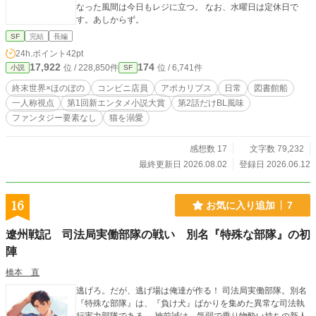
なった風間は今日もレジに立つ。 なお、水曜日は定休日で
す。あしからず。
SF
完結
長編
24h.ポイント
42pt
17,922
174
位 / 228,850件
位 / 6,741件
小説
SF
終末世界×ほのぼの
コンビニ店員
アポカリプス
日常
図書館船
一人称視点
第1回新エンタメ小説大賞
第2話だけBL風味
ファンタジー要素なし
猫を溺愛
感想数 17
文字数 79,232
最終更新日 2026.08.02
登録日 2026.06.12
16
お気に入り追加
7
遼州戦記 司法局実働部隊の戦い 別名『特殊な部隊』の初
陣
橋本 直
逃げろ。だが、逃げ場は俺達が作る！ 司法局実働部隊。別名
『特殊な部隊』は、『負け犬』ばかりを集めた異常な司法執