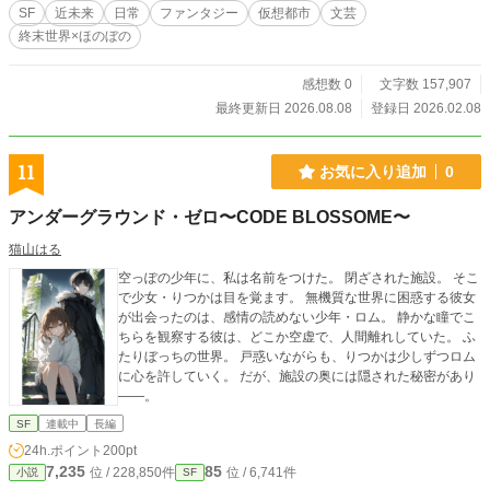
の文章を書いてみたいだけなのでどうぞご了承ください。 他
SF
近未来
日常
ファンタジー
仮想都市
文芸
サイトにも同作品を掲載しています
終末世界×ほのぼの
感想数 0
文字数 157,907
最終更新日 2026.08.08
登録日 2026.02.08
11
お気に入り追加
0
アンダーグラウンド・ゼロ〜CODE BLOSSOME〜
猫山はる
空っぽの少年に、私は名前をつけた。 閉ざされた施設。 そこ
で少女・りつかは目を覚ます。 無機質な世界に困惑する彼女
が出会ったのは、感情の読めない少年・ロム。 静かな瞳でこ
ちらを観察する彼は、どこか空虚で、人間離れしていた。 ふ
たりぼっちの世界。 戸惑いながらも、りつかは少しずつロム
に心を許していく。 だが、施設の奥には隠された秘密があり
――。
SF
連載中
長編
24h.ポイント
200pt
7,235
85
位 / 228,850件
位 / 6,741件
小説
SF