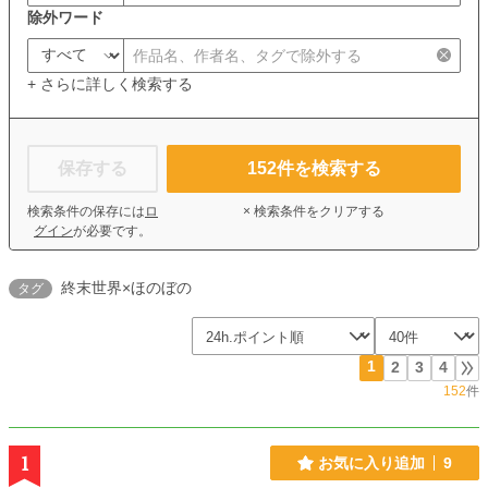
除外ワード
+ さらに詳しく検索する
保存する
152
件を検索する
検索条件の保存には
ロ
× 検索条件をクリアする
グイン
が必要です。
終末世界×ほのぼの
タグ
1
2
3
4
152
件
1
お気に入り追加
9