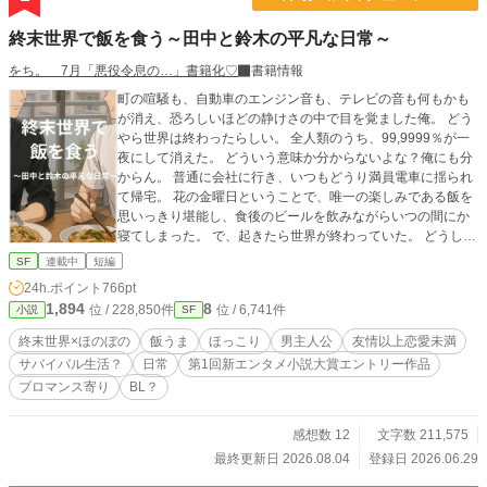
舞台にした、冒険と食卓のポストアポカリプス・ファンタジ
ー。
終末世界で飯を食う～田中と鈴木の平凡な日常～
をち。 7月「悪役令息の…」書籍化♡
書籍情報
町の喧騒も、自動車のエンジン音も、テレビの音も何もかも
が消え、恐ろしいほどの静けさの中で目を覚ました俺。 どう
やら世界は終わったらしい。 全人類のうち、99,9999％が一
夜にして消えた。 どういう意味か分からないよな？俺にも分
からん。 普通に会社に行き、いつもどうり満員電車に揺られ
て帰宅。 花の金曜日ということで、唯一の楽しみである飯を
思いっきり堪能し、食後のビールを飲みながらいつの間にか
寝てしまった。 で、起きたら世界が終わっていた。 どうして
わかったかと言うと、スマホに見知らぬ番号からメッセージ
SF
連載中
短編
が入ったからだ。 「99.9999パーセントの人類は削除しまし
24h.ポイント
766pt
た。 おめでとう！ あなたは選ばれた人です。 この週末の世
1,894
8
位 / 228,850件
位 / 6,741件
小説
SF
界をお楽しみください」 最初は単なるいたずらだと思ったん
だ。 でも、外に出てみてその言葉が真実だと分かった。
終末世界×ほのぼの
飯うま
ほっこり
男主人公
友情以上恋愛未満
「…………なんだこりゃあ……！人っ子一人いやしね
サバイバル生活？
日常
第1回新エンタメ小説大賞エントリー作品
え……！」 幸いにも奇跡的な確率で、隣んちの鈴木（イケメ
ブロマンス寄り
BL？
ン）が生きてた！ 助かったぜ、鈴木！ お前がいたら何とか
なる気がする！ 「……とりあえず、飯を食おう。腹が減って
は戦はできぬ、だ！」 これは偶然にもマンションの隣同士で
感想数 12
文字数 211,575
生き残った 俺田中と、隣の鈴木の 終末飯うまスローライフの
最終更新日 2026.08.04
登録日 2026.06.29
話。 ※※ 第1回新エンタメ小説大賞エントリー作品です。皆