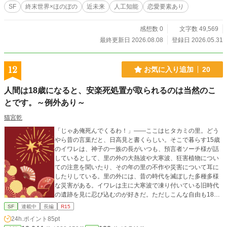
SF
終末世界×ほのぼの
近未来
人工知能
恋愛要素あり
感想数 0
文字数 49,569
最終更新日 2026.08.08
登録日 2026.05.31
12
お気に入り追加
20
人間は18歳になると、安楽死処置が取られるのは当然のこ
とです。～例外あり～
猫宮乾
「じゃあ俺死んでくるわ！」――ここはヒタカミの里。どう
やら昔の言葉だと、日高見と書くらしい。そこで暮らす15歳
のイワレは、神子の一族の長がいつも、預言者ソーチ様が話
しているとして、里の外の大熱波や大寒波、狂害植物につい
ての注意を聞いたり、その年の里の不作や災害について耳に
したりしている。里の外には、昔の時代を滅ぼした多種多様
な災害がある。イワレは主に大寒波で凍り付いている旧時代
の遺跡を見に忍び込むのが好きだ。ただしこんな自由も18歳
まで。人間は18歳になると一部の例外を除いて安楽死処置を
SF
連載中
長編
R15
させられて、遺伝子というのを残して灰になる。その遺伝子
24h.ポイント
85pt
から、神子の一族が不思議な力で新たな赤子を里にもたら