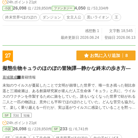
24h.ポイント
21pt
26,098
4,050
位 / 228,850件
位 / 53,334件
小説
ファンタジー
終末世界×ほのぼの
ダンジョン
女主人公
黒いライオン
王
感想数 1
文字数 18,545
最終更新日 2026.06.24
登録日 2026.06.13
27
お気に入り追加
8
擬態生物キュラのほのぼの冒険譚―静かな終末の歩き方―
葛城騰成
書籍情報
未知のウイルスが蔓延したことで文明が崩壊した世界で、唯一生き残った朝比奈
遥と三浦綾瀬は、ある創薬研究家が産んだ人工生命体『キュラ』と共に、ウイル
スのワクチンを作製するために旅をしていた。誰もいなくなった世界で紡がれる
二人と一匹の物語は、意外にも平和でほのぼのとしていた。どんな苦労も協力し
て、楽しく乗り越える一行だが、実は遥がウイルスに感染していることを黙って
いて――。なにもかもが終わった世界で彼女たちはどんな答えを出すのか？ 甘
SF
完結
短編
くて優しくて、ちょっと切ない冒険譚。
24h.ポイント
21pt
26,098
233
位 / 228,850件
位 / 6,741件
小説
SF