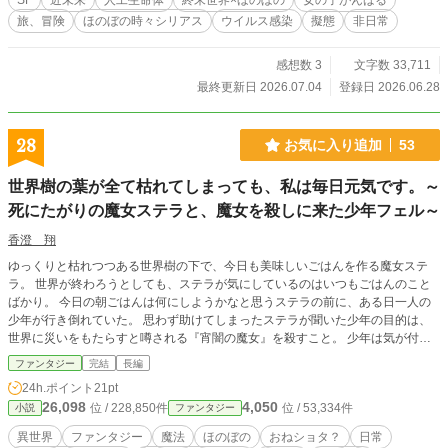
SF
近未来
人工生命体
終末世界×ほのぼの
女の子がんばる
旅、冒険
ほのぼの時々シリアス
ウイルス感染
擬態
非日常
感想数 3
文字数 33,711
最終更新日 2026.07.04
登録日 2026.06.28
28
お気に入り追加
53
世界樹の葉が全て枯れてしまっても、私は毎日元気です。～
死にたがりの魔女ステラと、魔女を殺しに来た少年フェル～
香澄 翔
ゆっくりと枯れつつある世界樹の下で、今日も美味しいごはんを作る魔女ステ
ラ。 世界が終わろうとしても、ステラが気にしているのはいつもごはんのこと
ばかり。 今日の朝ごはんは何にしようかなと思うステラの前に、ある日一人の
少年が行き倒れていた。 思わず助けてしまったステラが聞いた少年の目的は、
世界に災いをもたらすと噂される『宵闇の魔女』を殺すこと。 少年は気が付い
ていないけれど、それって自分のことだと気付いたステラ。 でも彼女は何も気
ファンタジー
完結
長編
にしない。気にしているのはただごはん。 怪我が治るまで家にいていいよと告
24h.ポイント
21pt
げるステラ。 そうしてごはんのことしか気にしない魔女と、魔女を殺すために
26,098
4,050
位 / 228,850件
位 / 53,334件
小説
ファンタジー
やってきた少年の奇妙な同居生活が始まっていく。
異世界
ファンタジー
魔法
ほのぼの
おねショタ？
日常