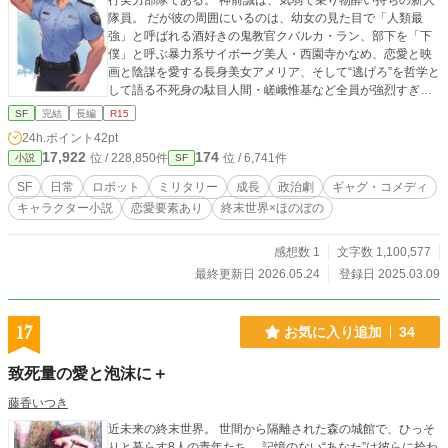
行実力部隊である。 神前誠は、気弱で乗り物酔い持ちの新人
隊員。 だが彼の周囲にいるのは、幼女の見た目で「人類最
強」と呼ばれる酒好きの鬼教官クバルカ・ラン、部下を「下
僕」と呼ぶ暴力系サイボーグ美人・西園寺かなめ、恋愛と映
画と陰謀を愛する長身美女アメリア、そして“逃げろ”を哲学と
して語る不死身の駄目人間・嵯峨惟基など全員が強烈すぎる
連中ばかり。 配属直後から濃いキャラに圧倒される誠。 舞台
SF
完結
長編
R15
となる遼州圏は、地球文明と異星文明が衝突した果てに成立
24h.ポイント
42pt
した巨大文明圏。法術、機動兵器シュツルム・パンツァー、
17,922
174
位 / 228,850件
位 / 6,741件
小説
SF
不死人、超国家組織、地球圏の超富裕層、崩壊寸前の帝国思
想……1980年代日本の空気感を残した東和共和国を中心に、
SF
日常
ロボット
ミリタリー
成長
政治劇
ギャグ・コメディ
無数の国家と思想がぶつかり合う。 主人公は戦うが、その目
キャラクター小説
恋愛要素あり
終末世界×ほのぼの
的は「勝利」ではなく「敗北」に耐えて生きるため。 英雄に
なれなかった者達。逃げることを選ぶ者達。それでも誰かの
逃げ場を守ろうとする者達。 『力ある者による支配』を掲げ
感想数 1
文字数 1,100,577
る最強の法術師『廃帝ハド』に対し、『特殊な部隊』は「誰
最終更新日 2026.05.24
登録日 2025.03.09
もが逃げられる世界」を守るため戦う。 熱い。馬鹿馬鹿し
い。なのに妙に刺さる。 ロボット、戦争、政治、ギャグ、
酒、恋愛、哲学……その全部をぶち込んで、それでも最後に
17
お気に入り追加
34
は「この連中と生きていたい」と思わせる、新時代の泥臭い
群像SF戦記。
致死量の愛と泡沫に＋
藤香いつき
近未来の終末世界。 世間から隔離された森の城館で、ひっそ
りと暮らす8人の青年たち。 記憶のない“あなた”は彼らに拾わ