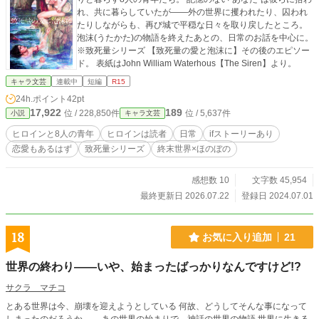
れ、共に暮らしていたが——外の世界に攫われたり、囚われ
たりしながらも、再び城で平穏な日々を取り戻したところ。
泡沫(うたかた)の物語を終えたあとの、日常のお話を中心に。
※致死量シリーズ 【致死量の愛と泡沫に】その後のエピソー
ド。 表紙はJohn William Waterhous【The Siren】より。
キャラ文芸
連載中
短編
R15
24h.ポイント
42pt
17,922
189
位 / 228,850件
位 / 5,637件
小説
キャラ文芸
ヒロインと8人の青年
ヒロインは読者
日常
ifストーリーあり
恋愛もあるはず
致死量シリーズ
終末世界×ほのぼの
感想数 10
文字数 45,954
最終更新日 2026.07.22
登録日 2024.07.01
18
お気に入り追加
21
世界の終わり――いや、始まったばっかりなんですけど!?
サクラ マチコ
とある世界は今、崩壊を迎えようとしている 何故、どうしてそんな事になって