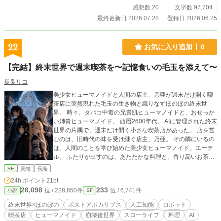
感想数 20
文字数 97,704
最終更新日 2026.07.28
登録日 2026.06.25
22
お気に入り追加
0
【完結】終末世界で週末喫茶を〜記憶食いの毛玉を添えて〜
長良リコ
美少女ヒューマノイドと人間の店主、乃亜が週末だけ開く喫
茶店に突然現れた毛玉の生き物と織りなすほのぼの終末世
界。 時々、タバコ中毒の兄貴肌ヒューマノイドと、おせっか
い姉貴ヒューマノイド。 西暦2600年代。 AIに管理された終末
世界の片隅で、週末だけ開く小さな喫茶店があった。 店を営
むのは、旧時代の味を受け継ぐ店主、乃亜。 その隣にいるの
は、人間のことを学び始めた美少女ヒューマノイド、エーテ
ル。 ふたりが出すのは、あたたかな料理と、香り高いお茶。
そこへある日、記憶結晶を食べる不思議な毛玉が転がり込ん
SF
完結
長編
でくる。 かわいくて、よく食べて、けれどどこかただの生き
24h.ポイント
21pt
物ではない毛玉。 お客が持ち込むのは、消せなかった後悔、
26,098
233
位 / 228,850件
位 / 6,741件
小説
SF
忘れたくない痛み、誰にも話せなかった記憶。 乃亜とエーテ
ルは、料理とお茶を通して、その記憶にそっと寄り添ってい
終末世界×ほのぼの
ポストアポカリプス
人工知能
ロボット
く。 ほのぼの、時々不穏。 終末世界で人間の味を取り戻す、
喫茶店
ヒューマノイド
崩壊後世界
スローライフ
料理
AI
週末喫茶ストーリー。