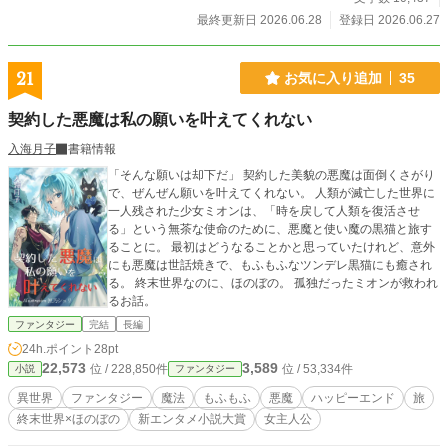
最終更新日 2026.06.28
登録日 2026.06.27
21
お気に入り追加
35
契約した悪魔は私の願いを叶えてくれない
入海月子
書籍情報
「そんな願いは却下だ」 契約した美貌の悪魔は面倒くさがり
で、ぜんぜん願いを叶えてくれない。 人類が滅亡した世界に
一人残された少女ミオンは、「時を戻して人類を復活させ
る」という無茶な使命のために、悪魔と使い魔の黒猫と旅す
ることに。 最初はどうなることかと思っていたけれど、意外
にも悪魔は世話焼きで、もふもふなツンデレ黒猫にも癒され
る。 終末世界なのに、ほのぼの。 孤独だったミオンが救われ
るお話。
ファンタジー
完結
長編
24h.ポイント
28pt
22,573
3,589
位 / 228,850件
位 / 53,334件
小説
ファンタジー
異世界
ファンタジー
魔法
もふもふ
悪魔
ハッピーエンド
旅
終末世界×ほのぼの
新エンタメ小説大賞
女主人公