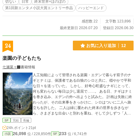
切ない
日常
終末世界×ほのぼの
第1回新エンタメ小説大賞エントリー作品
ハッピーエンド
感想数 22
文字数 123,896
最終更新日 2026.07.20
登録日 2026.06.30
24
お気に入り追加
12
楽園の子どもたち
七瀬菜々
書籍情報
人工知能によって管理される楽園・エデンで暮らす双子のナ
ギとナミは、保護者である白狼のシロと共に、穏やかで平和
な日々を送っていた。 しかし、好奇心旺盛なナギにとって、
何も変わらない毎日は少し退屈で……。 ある日、ナギはナミ
を巻き込み、エデンの外へ出ようと試みた。 計画は失敗に終
わったが、その出来事をきっかけに、シロはついに二人へ旅
立ちを許した。 二人は緑に覆われた終末の世界を歩きなが
ら、さまざまな出会いと別れを重ね、そして少しずつ「人」
を知っていく。 これはそんな、楽園を旅立った子どもたち
SF
完結
長編
が、人と希望を探して歩む、静かで優しい物語である。 ※表
24h.ポイント
21pt
紙絵はイメージをAI出力したものです
26,098
233
位 / 228,850件
位 / 6,741件
小説
SF