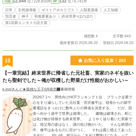
12,044
132
位 / 228,850件
位 / 6,741件
小説
SF
す。それが常識だ。その日も普通に過ごしていたある日、イ
ワレは神子一族の子どもであるカヨミと出会う。※終末×ほの
日常
文明崩壊後
ポストアポカリプス
人類衰退後
人工知能
ぼの×和（庶民は弥生、一部は平安頃の文化）のお話です。ほ
預言者
神子
和風要素あり
終末世界×ほのぼの
のぼのエンドです（世界観が世界観ですので大団円というこ
第1回新エンタメ小説大賞
とはないですが、個人的にはハッピーエンドだと思ってま
す）
感想数 4
文字数 843
最終更新日 2026.06.20
登録日 2026.06.20
13
お気に入り追加
262
【一章完結】終末世界に帰省した元社畜、実家のネギを抜い
たら聖剣でした～俺が収穫した野菜だけ性能がおかしい～
k-ing/きんぐ★孤独な王子6/8発売
書籍情報
2026/7.1〜 男性向けHOTランキング１位 ブラック企業で
心をすり減らしていた元社畜・宮沢修平は、祖母からの留守
番電話をきっかけに数年ぶりの帰省を決意する。 だが、田
舎へ向かう途中で世界は崩壊した。 建物は破壊され、町に
は化け物が徘徊する終末世界。 ようやく辿り着いた実家で
は、祖父母の姿はなく、謎の化け物がいた。 そんな絶望の
中、修平はあるものに目がつく。 それは庭に植えてあった
ネギだ。 幼い頃、祖父から「ネギは魔除けになる」って言