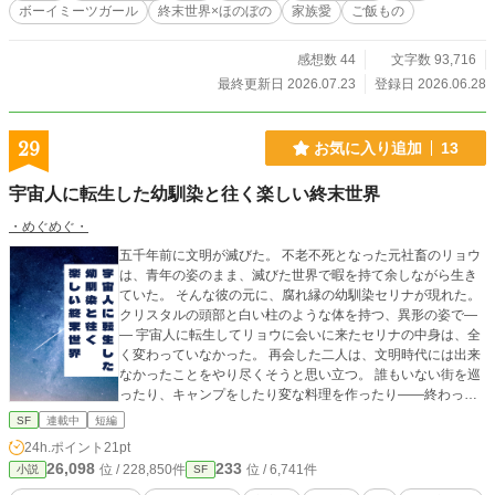
ボーイミーツガール
終末世界×ほのぼの
家族愛
ご飯もの
感想数 44
文字数 93,716
最終更新日 2026.07.23
登録日 2026.06.28
29
お気に入り追加
13
宇宙人に転生した幼馴染と往く楽しい終末世界
・めぐめぐ・
五千年前に文明が滅びた。 不老不死となった元社畜のリョウ
は、青年の姿のまま、滅びた世界で暇を持て余しながら生き
ていた。 そんな彼の元に、腐れ縁の幼馴染セリナが現れた。
クリスタルの頭部と白い柱のような体を持つ、異形の姿で―
― 宇宙人に転生してリョウに会いに来たセリナの中身は、全
く変わっていなかった。 再会した二人は、文明時代には出来
なかったことをやり尽くそうと思い立つ。 誰もいない街を巡
ったり、キャンプをしたり変な料理を作ったり――終わった
世界で楽しいことを探していく。 不老不死の青年リョウと、
SF
連載中
短編
人間臭すぎる宇宙人幼馴染セリナが往く、騒がしくも、のん
24h.ポイント
21pt
びり楽しい終末世界。 ※短編なのは仮
26,098
233
位 / 228,850件
位 / 6,741件
小説
SF