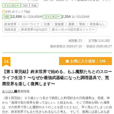
われたことを思い出す。 咄嗟に畑から引き抜いた一本のネ
ファンタジー
完結
長編
ギを振ると、なぜか化け物を真っ二つにする〝聖剣〟へと変
24h.ポイント
78pt
わる。 自室に行くと、祖父からの手紙。 祖父の残した手
12,898
2,354
位 / 228,850件
位 / 53,334件
小説
ファンタジー
紙を頼りに避難所へ向かうと、ようやく祖父母と再会する。
だが、変わり果てた祖母の姿に修平は戸惑う。 世界が変
終末世界
スローライフ
社畜
家族愛
農業
聖剣
田舎暮らし
わり果てたように、祖母も変わってしまった。 それでも修
自給自足
終末世界×ほのぼの
新エンタメ小説大賞エントリー
平は、今度は自分が祖父母を守ろうと決意する。 食べ物を
確保するため畑を始めた修平は、自分が収穫した野菜だけが
不思議な力を持つことに気づく。 ネギは聖剣、大根は自由
感想数 23
文字数 114,185
に歩き回り、白菜は鉄壁の盾となる。 次々とおかしな力を
最終更新日 2026.07.10
登録日 2026.06.27
持つ野菜に助けられながら、祖父母を守るため、終末世界で
畑を耕し生き抜く農業スローライフ。
14
お気に入り追加
136
【第１章完結】終末世界で始める、もふ魔獣たちとのスロー
ライフ生活？ 〜なぜか最強武器級になった調理器具で、荒
廃世界を楽しく復興します〜
ありぽん
書籍情報
（第１部完結） ２０歳という若さで病死した料理好きの川島優希は、死後、神
から『崩壊寸前の世界を救ってほしい』と頼まれる。 そこで理由を聞いた優希
は、その世界で苦しむ魔獣や人々のことを思うとともに、早く死んでしまった自
分が、終末世界でもまた生きられるならと考え。 そして、復興には楽しみも必