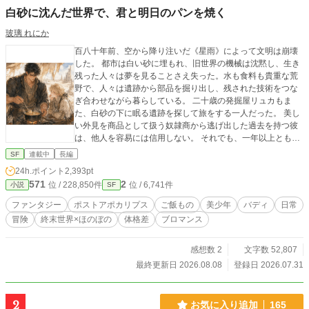
白砂に沈んだ世界で、君と明日のパンを焼く
玻璃 れにか
百八十年前、空から降り注いだ《星雨》によって文明は崩壊
した。 都市は白い砂に埋もれ、旧世界の機械は沈黙し、生き
残った人々は夢を見ることさえ失った。水も食料も貴重な荒
野で、人々は遺跡から部品を掘り出し、残された技術をつな
ぎ合わせながら暮らしている。 二十歳の発掘屋リュカもま
た、白砂の下に眠る遺跡を探して旅をする一人だった。 美し
い外見を商品として扱う奴隷商から逃げ出した過去を持つ彼
は、他人を容易には信用しない。 それでも、一年以上ともに
旅をしてきた大男セヴァンにだけは、背中を預けることがで
SF
連載中
長編
きた。 寡黙で穏やかなセヴァンは、常人離れした力を持ち、
24h.ポイント
2,393pt
乏しい食材から温かな料理を作る。 乾燥した砂根のスープ、
571
2
位 / 228,850件
位 / 6,741件
小説
SF
発酵草を練り込んだ平焼きパン、海を知らない二人が味わう
海のスープ。 明日さえ保証されない世界で、二人は食事を分
ファンタジー
ポストアポカリプス
ご飯もの
美少年
バディ
日常
け合いながら歩き続けていた。 ある日、遺跡から回収した黒
冒険
終末世界×ほのぼの
体格差
ブロマンス
い箱が、セヴァンの名に反応する。 失われた過去を求めて巨
大都市ナジュラへ向かった二人は、そこで水源の異常と、旧
世界の救援機構にまつわる秘密へ巻き込まれていく。そし
感想数 2
文字数 52,807
て、セヴァンの存在に関わる秘密が明らかになり――！？ こ
最終更新日 2026.08.08
登録日 2026.07.31
れは、終わった世界で火を絶やさず、二人分の食事を用意し
続ける者たちの物語。 そして、誰かのために造られた男が、
自分自身の望みで帰る場所を選ぶまでの物語。 白砂の世界を
2
お気に入り追加
165