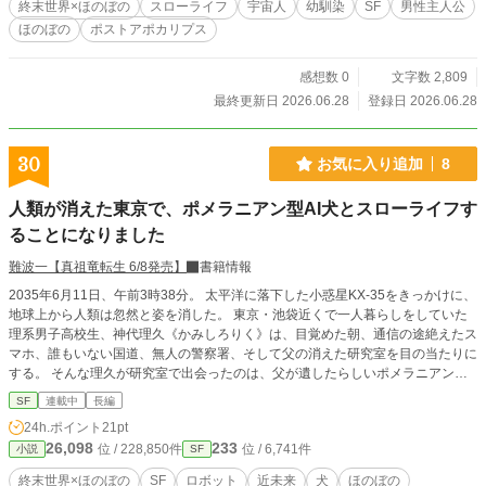
終末世界×ほのぼの
スローライフ
宇宙人
幼馴染
SF
男性主人公
ほのぼの
ポストアポカリプス
感想数 0
文字数 2,809
最終更新日 2026.06.28
登録日 2026.06.28
30
お気に入り追加
8
人類が消えた東京で、ポメラニアン型AI犬とスローライフす
ることになりました
難波一【真祖竜転生 6/8発売】
書籍情報
2035年6月11日、午前3時38分。 太平洋に落下した小惑星KX-35をきっかけに、
地球上から人類は忽然と姿を消した。 東京・池袋近くで一人暮らしをしていた
理系男子高校生、神代理久《かみしろりく》は、目覚めた朝、通信の途絶えたス
マホ、誰もいない国道、無人の警察署、そして父の消えた研究室を目の当たりに
する。 そんな理久が研究室で出会ったのは、父が遺したらしいポメラニアン型A
I犬。 やたら俗っぽく、少しポンコツで、でも異常なほど高性能なAI犬ペスとと
SF
連載中
長編
もに、理久は人の消えた東京を歩き始める。 誰もいない池袋。 薄暗い巨大商業
24h.ポイント
21pt
施設。 止まった街。 残されたインフラ。 そして、世界中から人間だけが消え
26,098
233
位 / 228,850件
位 / 6,741件
小説
SF
た理由。 これは、人類が消えた終末世界で、理系男子高校生とポメラニアン型A
I犬が、少しずつ世界の謎を解きながら東京を旅する、終末ほのぼのSFロードム
終末世界×ほのぼの
SF
ロボット
近未来
犬
ほのぼの