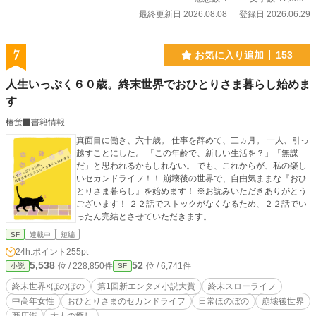
もちゃのぬいぐるみに内蔵)と会話する ばぁちゃんズ じいち
最終更新日 2026.08.08
登録日 2026.06.29
ゃんズ 農業のスペシャリスト 小百合さん、タエさん、ヒ
ロミさん 隆二さん、与四郎さん、重吉さん 郵便屋さん 葛
西みゆきさん（ハードボイルド好きの脳筋の美人お姉さん、
7
お気に入り追加
153
酒飲み） 医者 矢木元春先生（中年のおじさん） ナナカマド
様と村のお約束 ⭐︎村を出る前に必ず占いをする 占い結果に
人生いっぷく６０歳。終末世界でおひとりさま暮らし始めま
よっては、出てっちゃダメ ⭐︎猫可愛い ⭐︎祠、壊す、ダメ！絶
す
対！ ⭐︎少しでもいいから甘味を毎日お供えしてね！ あ、で
も飢饉とかなら我慢します！ ⭐︎猫可愛い 一番上は村人に面倒
椿蛍
書籍情報
くさがられて、ここ百年守られていなかった
真面目に働き、六十歳。 仕事を辞めて、三ヵ月。 一人、引っ
越すことにした。 「この年齢で、新しい生活を？」「無謀
だ」と思われるかもしれない。 でも、これからが、私の楽し
いセカンドライフ！！ 崩壊後の世界で、自由気ままな『おひ
とりさま暮らし』を始めます！ ※お読みいただきありがとう
ございます！ ２２話でストックがなくなるため、２２話でい
ったん完結とさせていただきます。
SF
連載中
短編
24h.ポイント
255pt
5,538
52
位 / 228,850件
位 / 6,741件
小説
SF
終末世界×ほのぼの
第1回新エンタメ小説大賞
終末スローライフ
中高年女性
おひとりさまのセカンドライフ
日常ほのぼの
崩壊後世界