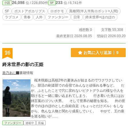
26,098
233
位 / 228,850件
位 / 6,741件
小説
SF
SF
ポストアポカリプス
ロボケモ
異種間(半人半鳥ロボット×人間)
ラブコメ
青春
人外
ファンタジー
日常
終末世界×ほのぼの
感想数 0
文字数 55,308
最終更新日 2026.08.05
登録日 2026.03.20
26
お気に入り追加
9
終末世界の影の王姫
盾乃あに
書籍情報
桜木咲姫は高校2年の夏休みが始まるのでワクワクしてい
た。部活の剣道部での合宿でみんなと頑張れる事など。 だ
が、ふとしたことで穴に戻れないピクトグラムの様な小人を
助けると一緒に吸い込まれてしまう。 行き着いた先にはお
姉言葉のゴツい大男。 そして世界の秘密を知る。 外の世
界でのほのぼのとした自給自足（ちょっとだけズル）をしな
がら、色んな人物と関わり成長していく。 やがて、王の座
を巡る戦いが……
ファンタジー
連載中
長編