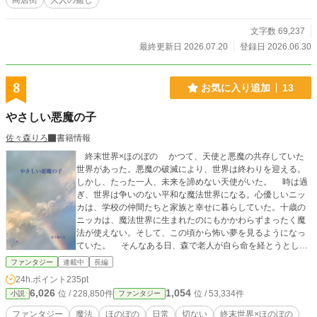
商店街
大人の癒し
文字数 69,237
最終更新日 2026.07.20
登録日 2026.06.30
8
お気に入り追加
13
やさしい悪魔の子
佐々森りろ
書籍情報
終末世界×ほのぼの かつて、天使と悪魔の共存していた
世界があった。悪魔の破滅により、世界は終わりを迎える。
しかし、たった一人、未来を諦めない天使がいた。 時は過
ぎ、世界は争いのない平和な魔法世界になる。心優しいニッ
カは、学校の仲間たちと家族と幸せに暮らしていた。十歳の
ニッカは、魔法世界に生まれたのにもかかわらずまったく魔
法が使えない。そして、この頃から怖い夢を見るようになっ
ていた。 そんなある日、森で老人が自ら命を経とうとして
いるのを見つけたニッカは、老人を助けるのだけど…… 心
ファンタジー
連載中
長編
やさしいニッカと小さな幸せ運ぶ魔法世界。 「ひとりぼっち
24h.ポイント
235pt
はさみしいから、家族になろうよ。」 ニッカのやさしさ
6,026
1,054
位 / 228,850件
位 / 53,334件
小説
ファンタジー
が、世界を救う。 start 2026.6.30～
ファンタジー
魔法
ほのぼの
日常
切ない
終末世界×ほのぼの