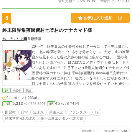
最終更新日 2026.08.08
登録日 2025.08.17
6
お気に入り追加
12
終末限界集落因習村七釜村のナナカマド様
ねこ沢ふたよ
書籍情報
20××年、限界集落の七釜村を残して一夜にして世界は滅亡し
た。 他の集落が残っているかは分からない。 だが、山の展望
台から見下ろした谷沢久弥の目の前に広がるのは、一面の廃
墟と化した街だった。 ほのぼのコメディです！ ※以下、ネタ
バレありですのでご注意下さい ●登場人物紹介● ナナカマド様
因習村の祠のヤバイ神様 千年前(西暦約10××年頃平安時代中
期の巫女で人柱にされた） 狐のような耳としっぽがある 見た
目は十歳くらいの子供 猫のササカマを可愛がっている 妖や神
様の知り合いがいる ササカマ 普通の猫。茶トラ。 ナナカマ
SF
連載中
長編
ド様とは話が通じているようだが、他の人とは話せない→途
24h.ポイント
263pt
中久弥が作った猫会話マシンで、話せるようになる 七釜歩美
5,312
45
位 / 228,850件
位 / 6,741件
小説
SF
久弥の幼馴染 村で高校卒業後に巫女をしていた ナナカマド様
にお仕えしている 両親は歩美が中学生の時に死亡 七釜有美
因習村
日常
近未来
男主人公
ファンタジー
猫
久弥の幼馴染、歩美の双子の姉 茶髪のギャル 歩美とは仲良し
終末世界×ほのぼの
第一回新エンタメ小説大賞
だが、祠も村も嫌いでいつか外で就職しようとしていた 看
護学校生だった 谷沢久弥 主人公 大学の夏休みに帰ってきた
ら世界が滅んだ 都京工学部三回生 AI執事 アルバート(お
感想数 4
文字数 41,539