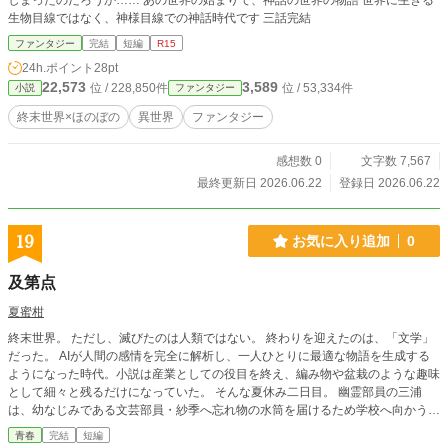
しまったのだろうか…… あの世界の始まりで、神話の世界の物語 世界に生きる
生物目線ではなく、神様目線での神話時代です 三話完結
ファンタジー
完結
短編
R15
24h.ポイント
28pt
22,573
3,589
位 / 228,850件
位 / 53,334件
小説
ファンタジー
終末世界×ほのぼの
異世界
ファンタジー
感想数 0
文字数 7,567
最終更新日 2026.06.22
登録日 2026.06.22
19
お気に入り追加
0
及第点
夏蜜柑
終末世界。 ただし、滅びたのは人類ではない。 終わりを迎えたのは、「文学」
だった。 AIが人間の感情を完全に解析し、一人ひとりに最適な物語を生成する
ようになった時代。小説は産業としての役目を終え、編み物や盆栽のような趣味
として細々と残るだけになっていた。 そんな夏休み二日目。 幽霊部員の三浦
は、幼なじみである文芸部員・紗季へ忘れ物の水筒を届けるため学校へ向かう。
ニュースでは「文学の終焉」がベストセラーとなり、誰もが人間の創作は過去の
青春
完結
短編
ものだと語る。それでも紗季は、静かな部室で今日も原稿用紙へ向かい続けてい