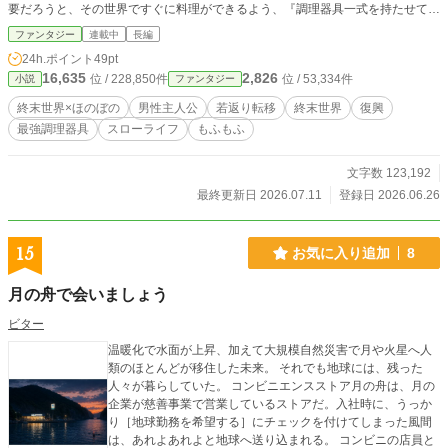
要だろうと、その世界ですぐに料理ができるよう、『調理器具一式を持たせてく
れるなら』という条件で、異世界へ行くことを了承する。……神が優希へ託した
ファンタジー
連載中
長編
希望の大きさを知らずに。 そうしていざ転移した優希だったが、転移早々問題
24h.ポイント
49pt
が発生。転移先は予定していた街の近くではなく、荒れ果てた森の中。さらには
16,635
2,826
位 / 228,850件
位 / 53,334件
小説
ファンタジー
中学生くらいまで若返っており、優希は予想外の出来事に動揺してしまう。 し
かし、その動揺も長くは続かず。優希は持ち前の穏やかで前向きな性格で、すぐ
終末世界×ほのぼの
男性主人公
若返り転移
終末世界
復興
に現状を受け入れると、まずは住む場所を確保。 それから枯れた土地に種を蒔
最強調理器具
スローライフ
もふもふ
き、魔獣と契約しながら、まさかの力を秘めた調理器具を駆使し、新たな生活を
スタートさせるのだった。 今日も優希ともふ魔獣たちは、殺伐とした終末世界
で、ほのぼのスローライフを送りながら、世界を復興していく。
文字数 123,192
最終更新日 2026.07.11
登録日 2026.06.26
15
お気に入り追加
8
月の舟で会いましょう
ビター
温暖化で水面が上昇、加えて大規模自然災害で月や火星へ人
類のほとんどが移住した未来。 それでも地球には、残った
人々が暮らしていた。 コンビニエンスストア月の舟は、月の
企業が慈善事業で営業しているストアだ。入社時に、うっか
り［地球勤務を希望する］にチェックを付けてしまった風間
は、あれよあれよと地球へ送り込まれる。 コンビニの店員と