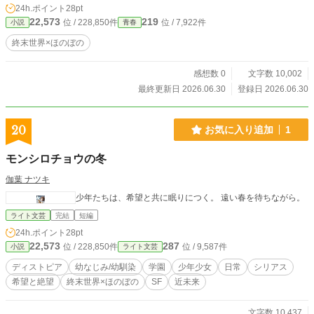
24h.ポイント
28pt
た。 終末を迎えた文学の、その最後の季節を描く、少し暑くて、少し可笑し
22,573
219
位 / 228,850件
位 / 7,922件
小説
青春
い、夏の一日の物語。
終末世界×ほのぼの
感想数 0
文字数 10,002
最終更新日 2026.06.30
登録日 2026.06.30
20
お気に入り追加
1
モンシロチョウの冬
伽葉 ナツキ
少年たちは、希望と共に眠りにつく。 遠い春を待ちながら。
ライト文芸
完結
短編
24h.ポイント
28pt
22,573
287
位 / 228,850件
位 / 9,587件
小説
ライト文芸
ディストピア
幼なじみ/幼馴染
学園
少年少女
日常
シリアス
希望と絶望
終末世界×ほのぼの
SF
近未来
文字数 10,437