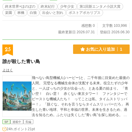
終末世界×ほのぼの
終末紀行
少年少女
第1回新エンタメ小説大賞
楽園
林檎
白狼
出会いと別れ
ポストアポカリプス
感想数 0
文字数 103,996
最終更新日 2026.07.31
登録日 2026.06.30
25
お気に入り追加
1
誰が殺した青い鳥
よはく
飛べない鳥型機械人(ハーピー)と、二千年後に目覚めた最後の
人間。 完璧なる機械生命体が支配する未来。役立たずの少年
と、一人ぼっちの少女が出会った、とある夏の始まり。 「青
い空！ 白い雲！ 赤くない東京タワー！ ファンタジーで
ビーストな機械人たち！ ってことは私、タイムストリッパ
ー！」 「脱ぐな。それを言うならタイムスリッパーだろ」 再
生した青い地球、平和と幸福の世界。未来を生きるため、過
去を知るため。ふたりは失くした“青い鳥”を探し始める。 ※
二章完結話まで水曜日20時に更新予定
SF
連載中
長編
24h.ポイント
21pt