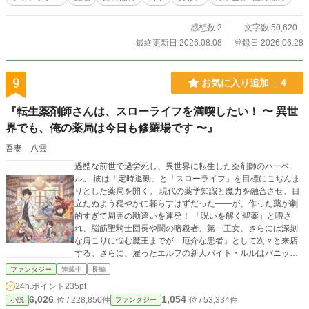
感想数 2
文字数 50,620
最終更新日 2026.08.08
登録日 2026.06.28
9
お気に入り追加
4
『転生薬剤師さんは、スローライフを満喫したい！ 〜 異世
界でも、俺の薬局は今日も修羅場です 〜』
吾妻 八雲
過酷な前世で過労死し、異世界に転生した薬剤師のハーベ
ル。 彼は「定時退勤」と「スローライフ」を目標にこぢんま
りとした薬局を開く。 現代の薬学知識と魔力を融合させ、目
立たぬよう穏やかに暮らすはずだった――が、作った薬が劇
的すぎて周囲の勘違いを連発！ 「呪いを解く聖薬」と噂さ
れ、脳筋聖騎士団長や闇の暗殺者、第一王女、さらには深刻
な肩こりに悩む魔王までが「厄介な患者」として次々と来店
する。さらに、雇ったエルフの新人バイト・ルルはパニック
を引き起こす破壊神で……。 聖騎士と魔王が睨み合い、バイ
ファンタジー
連載中
長編
トが棚をなぎ倒すハチャメチャな毎日。果たしてハーベル
24h.ポイント
235pt
は、押し寄せるトラブルを鎮圧し、理想の定時退勤を勝ち取
6,026
1,054
位 / 228,850件
位 / 53,334件
小説
ファンタジー
れるのか!?