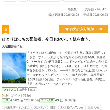
で手懐け、作物を爆速栽培し、道の駅を勝手に復興拠点とし
て発展させていく。 道の駅を避難所として整備し、ようや
感想数 1
文字数 214,847
く休めると思ったのも束の間。 行政や若者たちから次々と
最終更新日 2026.08.08
登録日 2026.06.28
頭を下げられ――。 「道の駅にある足湯を公共浴場にしたい
から手伝って」 「連絡通路の高架橋を作りたいから資材調達
よろ！」 絶え間なく舞い込む依頼。 そして差し出される
4
お気に入り追加
70
報酬の数々。 「せっかく角煮作ったのに、食べたくない
の？」 「あら、酢豚食べたいって言ってたから、玉ねぎとピ
ひとりぼっちの配信者、今日もおいしく飯を食う。
ーマンと人参の成長早めたんだけど……」 「……食う」
「「じゃあよろしくねー」」 気付けばただの道の駅が、温
天城
書籍情報
泉完備の巨大療養所＆一大復興拠点に！？ 『ゾンビと魔物が
徘徊する終末世界。それでも人は生きていかなければならな
『ひとりで腹ペコ配信～！ 今日も河川敷の野草を調理して
い。美味しいものに釣られ、馬車馬のように働くマスターの
いきまーす！』 元気よく配信を始めるのは登録者0、視聴者
ように……』 『うるせえぞ！』 ――で、お送り致しており
0、アーカイブの再生回数0…… ずっとゼロゼロ続きの配信者
ます。 もしお気に召しましたら、ご一読いただけますと幸
『結城司（ゆうきつかさ）』21歳。 毎日、河川敷でとった雑
いです。 【読者の皆様へ】 本作は、作者の脳内でこねくりま
草食を配信をしている。 ――河川敷の向こうには誰もいない
わしたフィクションにございます。 登場人物・団体・事件そ
街。 崩れたショッピングモール。 無人の学校。 非常電源だ
の他もろもろはすべて架空のものであり、実在のものとは関
けが動き続ける病院。 チャンネル『ぼっち配信者』の俺は、
係ございませぬ。 作中に登場する施設等には実在のものを参
世界で本当にひとりっきりだった。
考にした箇所もございますが、あくまで物語のために再構築
ライト文芸
連載中
短編
した架空の存在でございます。 どうか現実とは切り離し、お
24h.ポイント
312pt
楽しみいただければ幸いです。
4,562
49
位 / 228,850件
位 / 9,587件
小説
ライト文芸
終末世界×ほのぼの
ほのぼの
日常
配信者/YouTuber
男主人公