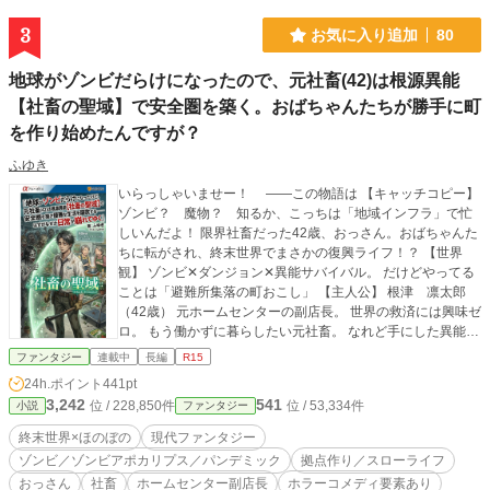
様の一票、お待ちしております！ 表紙のみAIでイラスト作成
したものを編集しました。
3
お気に入り追加
80
地球がゾンビだらけになったので、元社畜(42)は根源異能
【社畜の聖域】で安全圏を築く。おばちゃんたちが勝手に町
を作り始めたんですが？
ふゆき
いらっしゃいませー！ ――この物語は ​【キャッチコピー】
ゾンビ？ 魔物？ 知るか、こっちは「地域インフラ」で忙
しいんだよ！ 限界社畜だった42歳、おっさん。おばちゃんた
ちに転がされ、終末世界でまさかの復興ライフ！？ ​【世界
観】 ゾンビ✕ダンジョン✕異能サバイバル。 だけどやってる
ことは「避難所集落の町おこし」 ​【主人公】 根津 凛太郎
（42歳） 元ホームセンターの副店長。 世界の救済には興味ゼ
ロ。 もう働かずに暮らしたい元社畜。 なれど手にした異能は
絶対防衛のインフラ特化型。 【あらすじ】 ――その日、隣
ファンタジー
連載中
長編
R15
接世界の崩壊により、地球はゾンビと魔物が蠢く世界へと変
24h.ポイント
441pt
貌した。 ​ 根津凛太郎（42歳）は、勤務先のホームセンター
3,242
541
位 / 228,850件
位 / 53,334件
小説
ファンタジー
で凄惨なゾンビパニックに巻き込まれる。 極限の絶望の
中、彼が手に入れたのは戦闘力ゼロながら絶対防衛を誇るイ
終末世界×ほのぼの
現代ファンタジー
ンフラ異能【社畜の聖域《ブラック・ドメイン》】。 ​「働き
ゾンビ／ゾンビアポカリプス／パンデミック
拠点作り／スローライフ
たくねえ」 ​ そう嘯いて社畜時代の疲れを癒そうとする凛太
おっさん
社畜
ホームセンター副店長
ホラーコメディ要素あり
郎だったが、おばちゃんズがそれを許さない！ 魔物を料理