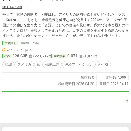
jin kawasaki
かつて「東洋の侵略者」と呼ばれ、アメリカの庭園や森を覆い尽くした「クズ
（Kudzu）」。 しかし、食糧危機と健康志向が交差する202X年、アメリカ合衆
国はその強靭な生命力に「資源」としての価値を見出す。膨大な資本と最新のバ
イオテクノロジーを投入して生まれたのは、日本の伝統を凌駕する漆黒の根から
採れる「純白のダイヤモンド」だった。 AI生成小説。同じ作品を他サイトに掲
載しています。
大衆娯楽
連載中
短編
24h.ポイント
0pt
228,635
6,071
位 / 228,635件
位 / 6,071件
小説
大衆娯楽
短編
アメリカ
葛
伝統工芸
経済フィクション
AI生成
感想数 0
文字数 7,000
最終更新日 2026.04.20
登録日 2026.04.17
1
件