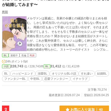
が結婚してみます〜
悠初
メルヴァンは親戚に、良家の令嬢との縁談の取りまとめを頼
む。 しかし挙式当日いたのはなぜか、よく知らない男セルジ
ュ。 両親の圧もあって手違いだとは言い出せず、そのまま式
を挙げてしまう。 そもそも引く手数多のセルジュが一体なぜ
求婚を受けたのか？ 聞き出せないまま結婚生活がスタートし
たが、これが案外快適で。 セルジュは優しく紳士的、さらに
溺愛を隠さなくなり愛情表現も毎日。 やがて、この不可解な
結婚の経緯が明らかに。 ストーリーのテイスト シンプル
★★★★☆ いちゃいちゃ ★★★★☆ 明るい ★★★★
BL
連載中
長編
R18
☆ 切ない ★☆☆☆☆ ２２話完結。 メルヴァン……中堅
24h.ポイント
0pt
貴族の末男。明るくて素直だが世間知らず。 セルジュ……有
228,743
31,412
位 / 228,743件
位 / 31,412件
小説
BL
力貴族の長男。美貌一家で、学生時代から人気だった。メル
ヴァンとは同級生だったが、接点はなかった。妹リディがい
BL
ハッピーエンド
溺愛BL
オリジナルBL小説
すれ違い
結婚BL
る。 麦の館……新居の屋敷のこと。 リヴィエール……セルジ
ファンタジーBL
中世BL
恋愛ファンタジー
イチャラブ
ュの愛馬。芦毛で速そう。 エンゾ……メルヴァンが縁談を頼
んだ遠縁の男。
文字数 70,274
最終更新日 2026.07.24
登録日 2026.04.25
2
お気に入り追加
40