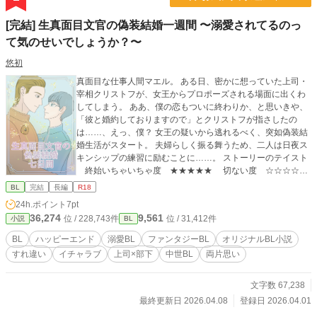
[完結] 生真面目文官の偽装結婚一週間 〜溺愛されてるのっ
て気のせいでしょうか？〜
悠初
真面目な仕事人間マエル。 ある日、密かに想っていた上司・
宰相クリストフが、女王からプロポーズされる場面に出くわ
してしまう。 ああ、僕の恋もついに終わりか、と思いきや、
「彼と婚約しておりますので」とクリストフが指さしたの
は……、えっ、僕？ 女王の疑いから逃れるべく、突如偽装結
婚生活がスタート。 夫婦らしく振る舞うため、二人は日夜ス
キンシップの練習に励むことに……。 ストーリーのテイスト
終始いちゃいちゃ度 ★★★★★ 切ない度 ☆☆☆☆☆
明るい度 ★★★★★ 分かりやすい度 ★★★★★ 26話
BL
完結
長編
R18
完結＋番外編１話 マエル……真面目な宰相補佐。いつも冷静
24h.ポイント
7pt
で感情を出さず黙々と働く。眼鏡。 クリストフ……新任宰
36,274
9,561
位 / 228,743件
位 / 31,412件
小説
BL
相。才気煥発で、歴代最年少の就任。剣術の鍛錬が日課。 女
王……この国の絶対権力。剛毅な性格で、行動の全ては政治
BL
ハッピーエンド
溺愛BL
ファンタジーBL
オリジナルBL小説
のため。 ブノワ……マエルの同僚。
すれ違い
イチャラブ
上司×部下
中世BL
両片思い
文字数 67,238
最終更新日 2026.04.08
登録日 2026.04.01