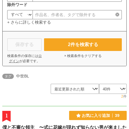
除外ワード
+ さらに詳しく検索する
保存する
2
件を検索する
検索条件の保存には
ロ
× 検索条件をクリアする
グイン
が必要です。
中世BL
タグ
2
件
1
お気に入り追加
39
僕と不審な領主 〜式に花嫁が現れず知らない男が来ました